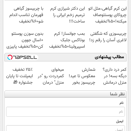
آفات
این کرم گیاهی،مثل اتو
این دکتر شیرازی کرم
با چربیسوز گیاهی
چروکای پوستتوصاف
ترمیم زخم ایرانی را
قهرمان تناسب اندام
میکنه!50%تخفیف
ساخت!!!
شو60%تخفیف
چربیسوزی که شگفتی
بمب جوانساز! کرم
بدون سوزن پوستتو
لاغری آسان را رقم زد!
بوتاکس جلبک
10سال جوون
اسپیرولینا50%تخفیف
کن50%تخفیف پاییزی
مطالب پیشنهادی
کمر درد داری؟
شمارش
میخوای
۲۵٪ تخفیف
دیگه بسه! در
معکوس تا عید!
کمردردت رو "در
ایمپلنت تا پایان
منزل درمانش
چربیسوز بخور
منزل" درمان
جشنواره 🎁
کن
لاغر شو
کنی؟ (◂فیلم +
نظر شما
(◀پرسش‌نامه)
◂پرسش‌نامه)
نام
ایمیل