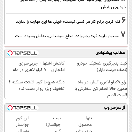
خودروی ربایش
6
کته کردن برنج کار هر کسی نیست؛ خیلی ها این مهارت را ندارند
7
تسنیم تایید کرد: رجب‌زاده، مداح سرشناس، به‌قتل رسیده است
مطالب پیشنهادی
کیت پنچرگیری لاستیک خودرو
کاهش اشتها + چربی‌سوزی
(نصف قیمت بازار)
انفجاری = ۷ کیلو لاغری در ماه
برای7کیلو لاغری آسان در ماه
دیگه هیچ‌جا گرما اذیتت نمیکنه!!
همین حالا اقدام کن!سفارش با
تخفیف ویژه رو از دست نده
قیمت قدیم
از سراسر وب
تنها
بمب
این کرم
محصول
جوانساز!
جوانساز
ضدریزش
کرم
10سال