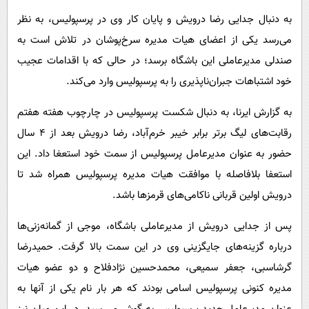
پیامک
سرگرمی
به دنبال جدایی رضا درویش و پایان کار وی در پرسپولیس، به نظر
روانشناسی
فناوری
می‌رسد یکی از اعضای هیات مدیره سرخ‌پوشان در تلاش است به
آشپزی
گوناگون
صندلی مدیرعاملی این باشگاه برسد؛ در حالی که با اقدامات عجیب
خود اشتباهات جبران‌ناپذیری را به پرسپولیس وارد می‌کند.
دانلود
حوادث
محیط زیست
به گزارش ایرنا، به دنبال شکست پرسپولیس در چارچوب هفته هفتم
رقابت‌های لیگ برتر برابر خیبر خرم‌آباد، رضا درویش بعد از ۴ سال
سلامت
حضور به عنوان مدیرعامل پرسپولیس از سمت خود استعغا داد. این
فرهنگی
استعفا بلافاصله با موافقت هیات مدیره پرسپولیس همراه شد تا
بین الملل
درویش اولین قربانی ناکامی‌های قرمزها باشد.
اجتماعی
پس از جدایی درویش از مدیرعاملی باشگاه، موجی از گمانه‌زنی‌ها
حیات وحش
درباره گزینه‌های جایگزینی وی در این سمت بالا گرفت. حمیدرضا
سیاست خارجی
گرشاسبی، جعفر سمیعی، محمدحسین نژادفلاح و دو عضو هیات
مدیره کنونی پرسپولیس اسامی بودند که هر بار نام یکی از آنها به