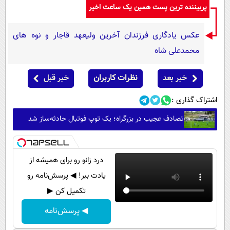
پربیننده ترین پست همین یک ساعت اخیر
عکس یادگاری فرزندان آخرین ولیعهد قاجار و نوه های
محمدعلی شاه
خبر بعد
نظرات کاربران
خبر قبل
اشتراک گذاری :
تصادف عجیب در بزرگراه؛ یک توپ فوتبال حادثه‌ساز شد
درد زانو رو برای همیشه از
یادت ببر! ◀ پرسش‌نامه رو
تکمیل کن ▶
◀ پرسش‌نامه