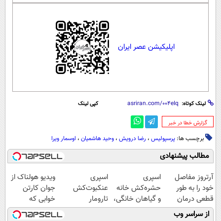
اپلیکیشن عصر ایران
لینک کوتاه:
کپی لینک
‌گزارش خطا در خبر
برچسب ها:
پرسپولیس
،
رضا درویش
،
وحید هاشمیان
،
اوسمار ویرا
مطالب پیشنهادی
آرتروز مفاصل
اسپری
اسپری
ویدیو هولناک از
خود را به طور
حشره‌کش خانه
عنکبوت‌‌کش
جوان کارتن
قطعی درمان
و گیاهان خانگی،
تارومار
خوابی که
کنید!
نابودکننده انواع
ازبین‌برنده انواع
میلیاردر شد.
از سراسر وب
◗پرسش‌نامه◖
حشرات خانگی و
عنکبوت
آموزش رایگان