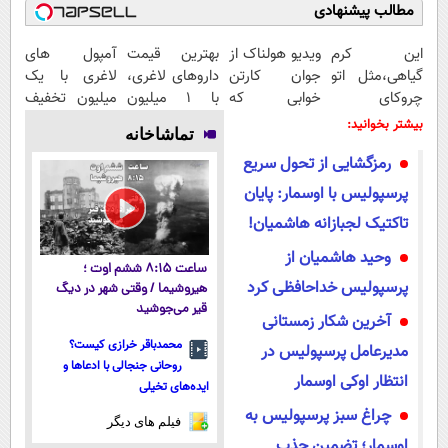
مطالب پیشنهادی
این کرم
ویدیو هولناک از
بهترین قیمت
آمپول های
گیاهی،مثل اتو
جوان کارتن
داروهای لاغری،
لاغری با یک
چروکای
خوابی که
با ۱ میلیون
میلیون تخفیف
پوستتوصاف
میلیاردر شد.
تخفیف و ارسال
| ارسال از
بیشتر بخوانید:
تماشاخانه
میکنه!50%تخفیف
آموزش رایگان
از داروخانه‌
داروخانه های
رمزگشایی از تحول سریع
معتبر
پرسپولیس با اوسمار: پایان
تاکتیک لجبازانه هاشمیان!
وحید هاشمیان از
ساعت ۸:۱۵ ششم اوت ؛
پرسپولیس خداحافظی کرد
هیروشیما / وقتی شهر در دیگ
قیر می‌جوشید
آخرین شکار زمستانی
محمدباقر خرازی کیست؟
مدیرعامل پرسپولیس در
روحانی جنجالی با ادعاها و
انتظار اوکی اوسمار
ایده‌های تخیلی
چراغ سبز پرسپولیس به
فیلم های دیگر
اوسمار؛ تضمین جذب