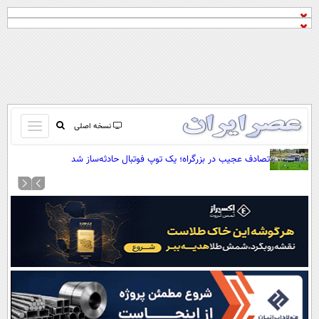
باز
نسخه اصلی
و
صفحه اول
تصادف عجیب در بزرگراه؛ یک توپ فوتبال حادثه‌ساز شد
بسته
تماس با ما
کردن
آرشیو
منو
جستجو
نظرسنجی
آب و هوا
اوقات شرعی
پیوند ها
سواد زندگی