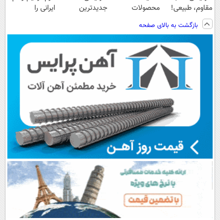
مقاوم، طبیعی!
محصولات
جدیدترین
ایرانی را
ویزیت
لاغری؛ یک قدم
فناوری اروپا،
ساخت!!!
بازگشت به بالای صفحه
رایگان+پرداخت
نزدیک‌تر به
سبک و مقاوم |
اقساطی😍
شروع کاهش
پرداخت قسطی
وزن