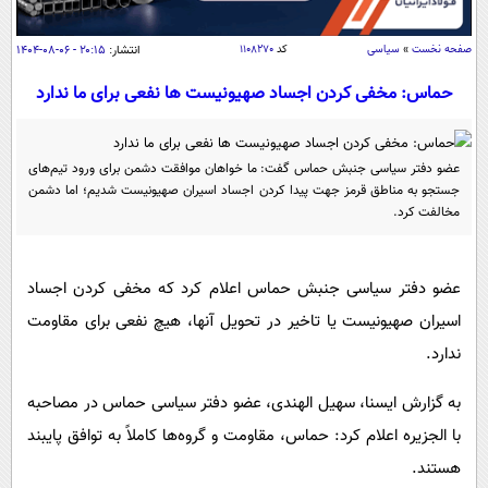
سیاسی
اقتصاد
صفحه نخست
»
سیاسی
کد
۱۱۰۸۲۷۰
انتشار:
۲۰:۱۵ - ۰۶-۰۸-۱۴۰۴
جامعه
اقتصادی
حماس: مخفی کردن اجساد صهیونیست ها نفعی برای ما ندارد
ورزشی
اجتماعی
خودرو
بین الملل
حوادث
عضو دفتر سیاسی جنبش حماس گفت: ما خواهان موافقت دشمن برای ورود تیم‌های
جستجو به مناطق قرمز جهت پیدا کردن اجساد اسیران صهیونیست شدیم؛ اما دشمن
فرهنگ و هنر
سیاست خارجی
سلامت
مخالفت کرد.
علم و دانش
یک برش دانایی
قرآن
فناوری و It
محیط زیست
عضو دفتر سیاسی جنبش حماس اعلام کرد که مخفی کردن اجساد
گوناگون
علمی
اسیران صهیونیست یا تاخیر در تحویل آنها، هیچ نفعی برای مقاومت
سفر و تفریح
فیلم
سرگرمی
اخبار کریپتو
ندارد.
عصر ایران 2
اقتصاد
باشگاه مغز
به گزارش ایسنا، سهیل الهندی، عضو دفتر سیاسی حماس در مصاحبه
آموزش زبان
خواندنی ها و دیدنی ها
ورزش
مجله تصویری سلاح
با الجزیره اعلام کرد: حماس، مقاومت و گروه‌ها کاملاً به توافق پایبند
داستان کوتاه
سیاست
هستند.