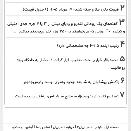
2
قیمت دلار، طلا و سکه شنبه ۱۷ مرداد ۱۴۰۵ (+جدول قیمت)
3
گفته‌های یک روحانی تندرو و ردپای بیش از ۳ یا ۴ جرم جدی امنیتی
و کیفری / آن‌هایی که می‌خواهند به ۲۵۰ هزار نفر بپیوندند بدانند ...
4
رقیب آینده F-35 چه مشخصاتی دارد؟
5
محمدباقر خرازی تحت تعقیب قرار گرفت / احضار به دادگاه ویژه
روحانیت
6
واکنش پزشکیان به شایعه تهدید رهبری توسط رئیس‌جمهور
7
تسنیم تایید کرد: رجب‌زاده، مداح سرشناس، به‌قتل رسیده است
صفحه اول
فیلم
عصر ایران۲
درباره عصرایران
تماس با ما
آرشیو
جستجو