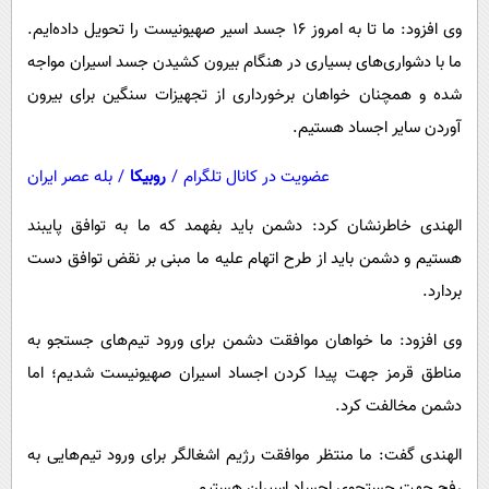
پیامک
سرگرمی
وی افزود: ما تا به امروز ۱۶ جسد اسیر صهیونیست را تحویل داده‌ایم.
روانشناسی
فناوری
ما با دشواری‌های بسیاری در هنگام بیرون کشیدن جسد اسیران مواجه
آشپزی
گوناگون
شده و همچنان خواهان برخورداری از تجهیزات سنگین برای بیرون
آوردن سایر اجساد هستیم.
دانلود
حوادث
محیط زیست
عضویت در کانال تلگرام
/
روبیکا
/
بله عصر ایران
سلامت
الهندی خاطرنشان کرد: دشمن باید بفهمد که ما به توافق پایبند
فرهنگی
هستیم و دشمن باید از طرح اتهام علیه ما مبنی بر نقض توافق دست
بردارد.
بین الملل
اجتماعی
وی افزود: ما خواهان موافقت دشمن برای ورود تیم‌های جستجو به
مناطق قرمز جهت پیدا کردن اجساد اسیران صهیونیست شدیم؛ اما
حیات وحش
دشمن مخالفت کرد.
سیاست خارجی
الهندی گفت: ما منتظر موافقت رژیم اشغالگر برای ورود تیم‌هایی به
رفح جهت جستجوی اجساد اسیران هستیم.