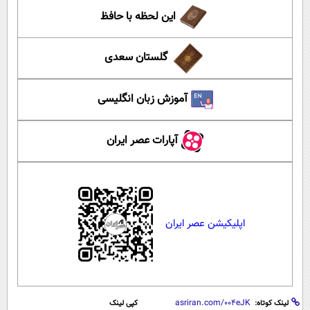
این لحظه با حافظ
گلستان سعدی
آموزش زبان انگلیسی
آپارات عصر ایران
اپلیکیشن عصر ایران
لینک کوتاه:
کپی لینک