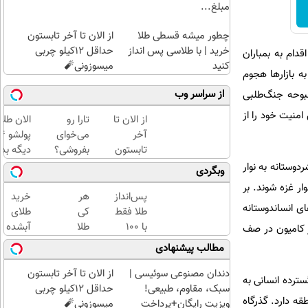
مبلغ...
چطور میشه قسطی طلا
از الان تا آخر تابستون
خرید | با طلاسی پس انداز
حداقل 12کیلو چربی
دام به بمباران
کنید
میسوزونی🧨
ه بازارها هجوم
از سراسر وب
حبوحه جنگ‌طلبی
منیت خود را از
از الان تا
تارا رو
الان طلا
آخر
می‌خوای
تابستون
بفروشی؟
دیگه بده
حداقل
با
سرمایه‌گ
ردوستانه به نوار
وبگردی
12کیلو
خودرو۴۵
طلا با ا
شردوستانه وارد نوار غزه شوند. بر
چربی
یک‌روزه
بی‌بهره
پس‌انداز
هر
خرید
ش‌بس، تنها 986 کامیون حامل کمک های انساندوستانه
میسوزونی
بفروشش
طلا فقط
کی
طلای
🧨
با ۱۰۰
طلا
آبشده
مساله نیز نشان می دهد که اسرائیل تا چه اندازه عهدشکن است. جالب اینکه 6 هزار کامیون در صف
هزارتومان
داره،
حتی با
مطالب پیشنهادی
(امن و
غم
۱۰۰هزارتومان
راحت)
نداره!
دندان مصنوعی سوئیسی |
از الان تا آخر تابستون
سترده انسانی به
😊💎
سبک، مقاوم، طبیعی!
حداقل 12کیلو چربی
قه دارد. گذرگاه
(خرید
ویزیت رایگان+پرداخت
میسوزونی🧨