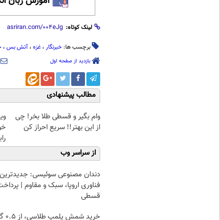
آموزش زبان ان
لینک کوتاه:
برچسب ها:
خبرنگار
،
غزه
،
آتش بس
،
ج
بازدید از صفحه اول
مطالب پیشنهادی
وام بگیر و قسطی طلا بخر! چی
وی
از این بهتر!! سریع احراز کن
خو
رای
از سراسر وب
دندان مصنوعی سوئیسی: جدیدترین
فناوری اروپا، سبک و مقاوم | پرداخت
قسطی
خرید شمش پ