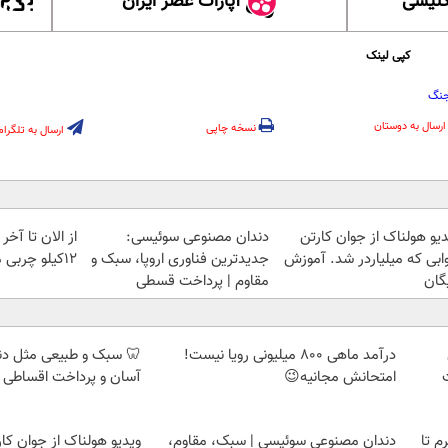
گلیسی
آپارات عصر ایران
کپی لینک
نگ
ارسال به دوستان
نسخه چاپی
ارسال به تلگرام
دیو هولناک از جوان کارتن
دندان مصنوعی سوئیسی:
از الان تا آخ
ابی که میلیاردر شد. آموزش
جدیدترین فناوری اروپا، سبک و
12کیلو چربی میسوزونی🧨
گان
مقاوم | پرداخت قسطی
درآمد ماهی 800 میلیونی رویا نیست!
🦷 سبک و طبیعی مثل د
امتحانش مجانیه😉
آسان و پرداخت اقساطی 
لمپ طلاسی، از ۰.۵ گرم تا
دندان مصنوعی سوئیسی | سبک، مقاوم،
ویدیو هولناک از جوان کا