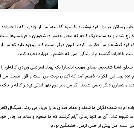
سطینی ساکن در نوار غزه نوشت: یکشنبه گذشته، من از چادری که با خانواده 
زه گذشته و من فکر می کردم اکنون دیگر امنیت کافی وجود دارد که من آزادا
تم خاطرات گذشته‌ام از زندگی امنی که داشتم را دوباره تجربه کنم.
صدای آشنا شنیدیم. صدای مهیب انفجار! یک پهپاد اسرائیلی ورودی کافه‌ای را ک
زده بود. این فکر به ذهنم آمد که اکنون نوبت من است و قرار نیست من ا
د و شماری دیگر زخمی شدند. اگر من و برادرم تنها اندکی زودتر کافه را ترک م
اده ام به شدت نگران ما شدند و مدام صدای ما را فریاد می زدند. سیگنال تلف
 نتیجه نداد. آن ها تنها زمانی آرام گرفتند که ما صحیح و سالم به چادر خود
بسی است. من بیش از حس ترس، خشمگین بودم.