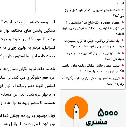
است
تست هوش تصویری: کدام کلید قفل را باز
می کند؟
این وضعیت همان چیزی است که اس
معمای تصویری تک شاخ ها / تشخیص 3
مورد زیر 10 ثانیه برابر با دقت و هوش بصری فوق
سنگین بخش های مختلف نوار غزه ک
العاده
بردند تا مواد غذایی بخرند و خود
یک معمای ریاضی/ خیلی ها برای رسیدن به
جواب دچار چالش می شوند، شما چطور؟
اسرائیل، مردم به اولین چیزی که 
فقط تیزبین ها می توانند این معما را در 10
دست داده ایم. ما استرس داریم که
ثانیه حل کنند!
تست هوش چالش برانگیز: نابغه های ریاضی
بله ما فقط نباید نگران بمباران‌ها 
الگوی پنهان این معما را پیدا کنند!
تیزبین ها مچ این ماهی پنهان کار را بگیرند! /
رکورد 10 ثانیه
هستند تا مجوز ورود به نوار غزه از
نهاد موسوم به برنامه جهانی غذا ا
نوار غزه را نمی دهد. اسرائیل هنو