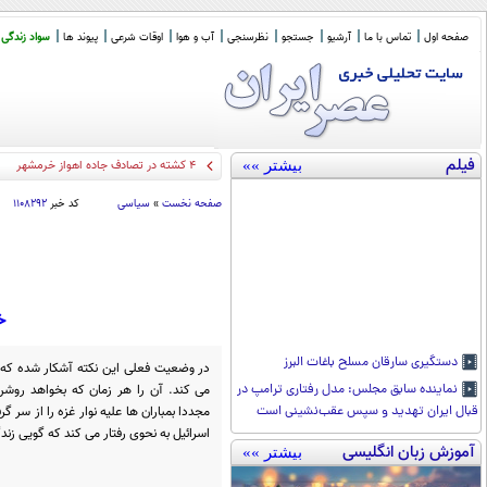
صفحه اول
تماس با ما
آرشیو
جستجو
نظرسنجی
آب و هوا
اوقات شرعی
پیوند ها
سواد زندگی
فیلم
بیشتر »»
دو نکته درباره مصاح
_
صفحه نخست
»
سیاسی
کد خبر
۱۱۰۸۲۹۲
خ
دستگیری سارقان مسلح باغات البرز
در وضعیت فعلی این نکته آشکار شده که ا
می کند. آن را هر زمان که بخواهد روشن
نماینده سابق مجلس: مدل رفتاری ترامپ در
مجددا بمباران ها علیه نوار غزه را از سر
قبال ایران تهدید و سپس عقب‌نشینی است
اسرائیل به نحوی رفتار می کند که گویی زن
آموزش زبان انگلیسی
بیشتر »»