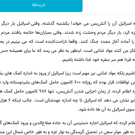
خریدطلا
رائیل آن را آتش‌بس می خواند! یکشنبه گذشته، وقتی اسرائیل بار دیگر اق
رد، بار دیگر مردم وحشت زده شدند. وقتی بمباران‌ها خاتمه یافتند مردم ب
 را آماده آغاز مجدد جنگ کنند. واقعا ناراحت‌کننده است که می بینیم در ب
فکر می کنند مواد غذایی است. اینطور به نظر می رسد که ما برای همیشه حس ا
 فردا هم سر سفره خود غذا داشته باشیم.
باشیم بلکه مواد غذایی نیز مهم است زیرا اسرائیل از ورودِ به اندازه کمک های بش
غزه هم جلوگیری می کند. بر اساس توافقات قرار بوده که روزانه 600 کامیون حامل کمک‌های ب
اساس آنچه دفتر رسانه ای نوار غزه اعلام کرده، از زمان اجرایی شدن آت
وارد نوار غزه شده اند. این 
 سوی اسرائیل به آن ها داده شود.
علام کرده که اسرائیل اجازه دسترسی آن به جاده صلاح‌الدین و ورود کمک‌های گ
ز به طور موثر سعی در تحمیل گرسنگی به نوار غزه و به طور خاص شمال این منط