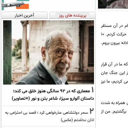
پربیننده های روز
آخرین اخبار
ام در آن مستقر
هستیم و در مرکز نوار غزه است، خارج شدم و به سمت یک کافه که محل حضور دانشجویان و فریلنسرها است حرکت کردم. 10
نه بیرون بروم.
ه ما در آن قرار
ز این جنگ جان
ی کردیم، ما نیز
1
معماری که در 92 سالگی هنوز خلق می کند؛
داستان آلوارو سیزا، شاعر بتن و نور (+تصاویر)
ن همراه به شدت
2
 برگشتیم. من از
سحر دولتشاهی عذرخواهی کرد ؛ قصد بی احترامی به
اذان نداشتم (عکس)