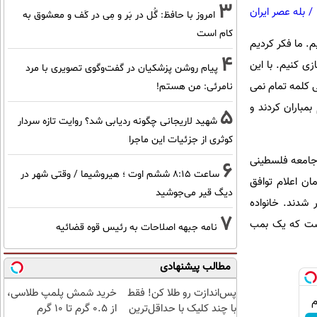
3
/
بله عصر ایران
امروز با حافظ: گُل در بَر و مِی در کَف و معشوق به
کام است
. ما فکر کردیم
4
زی کنیم. با این
پیام روشن پزشکیان در گفت‌و‌گوی تصویری با مرد
 کلمه تمام نمی
نامرئی: من هستم!
مباران کردند و
5
شهید لاریجانی چگونه ردیابی شد؟ روایت تازه سردار
کوثری از جزئیات این ماجرا
 جامعه فلسطینی
6
ساعت ۸:۱۵ ششم اوت ؛ هیروشیما / وقتی شهر در
دامه می دهد. تاکنون، بیش از 100 فلسطینی از زمان اعلام توافق
دیگ قیر می‌جوشید
ده ابوشعبان وجود دارند. آن ها در روز 18 اکتبر عزادار شدند. خانواده
7
 است که یک بمب
نامه جبهه اصلاحات به رئیس قوه قضائیه
مطالب پیشنهادی
پس‌اندازت رو طلا کن! فقط
خرید شمش پلمپ طلاسی،
با چند کلیک با حداقل‌ترین
از ۰.۵ گرم تا ۱۰ گرم