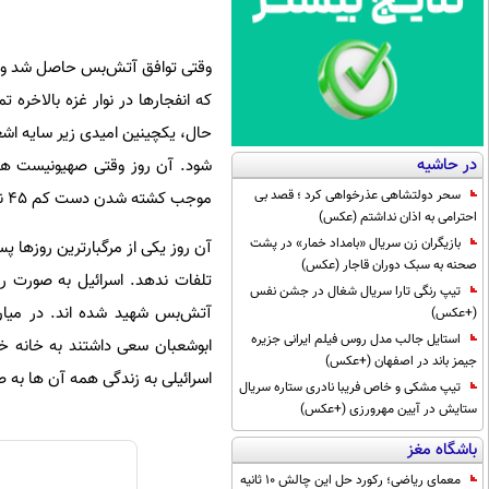
وقتی توافق آتش‌بس حاصل شد و رهب
که انفجارها در نوار غزه بالاخره 
حال، یکچینین امیدی زیر سایه اشغ
در حاشیه
شود. آن روز وقتی صهیونیست ها اق
سحر دولتشاهی عذرخواهی کرد ؛ قصد بی
موجب کشته شدن دست کم 45 نفر و زخمی شدن شمار زیادی از دیگر افراد گشتند.
احترامی به اذان نداشتم (عکس)
بازیگران زن سریال «بامداد خمار» در پشت
آن روز یکی از مرگبارترین روزها 
صحنه به سبک دوران قاجار (عکس)
تیپ رنگی تارا سریال شغال در جشن نفس
(+عکس)
استایل جالب مدل روس فیلم ایرانی جزیره
ابوشعبان سعی داشتند به خانه خو
جیمز باند در اصفهان (+عکس)
اسرائیلی به زندگی همه آن ها به 
تیپ مشکی و خاص فریبا نادری ستاره سریال
ستایش در آیین مهرورزی (+عکس)
باشگاه مغز
معمای ریاضی؛ رکورد حل این چالش 10 ثانیه