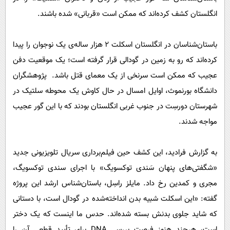
پیامک
سرگرمی
انگلستان کشف کرده‌اند که ممکن است «قربانی» شده باشند.
روانشناسی
فناوری
آشپزی
گوناگون
باستان‌شناسان در انگلستان اسکلت ۲ هزار ساله‌ی یک نوجوان را پیدا
کرده‌اند که رو به زمین در گودالی قرار گرفته است؛ یک موقعیت دفن
دانلود
حوادث
عجیب که ممکن است سرنخی از یک معمای قتل باشد. پژوهشگران
محیط زیست
دانشگاه بورنموث، اوایل امسال در حال کاوش یک محوطه سلتیک در
سلامت
شهرستان دورسِت در جنوب غربی انگلستان بودند که با این گور عجیب
فرهنگی
مواجه شدند.
بین الملل
به گزارش فرادید، این کشف حین فیلم‌برداری سریال تلویزیونی جدید
اجتماعی
«شگفتی‌های پنهان سَندی توکسویگ» با اجرای سندی توکسویگ،
حیات وحش
مجری و کمدین رخ داد. مایلز راسِل، باستان‌شناس ارشد این پروژه
سیاست خارجی
گفته: «این اسکلت شبیه بدن انداخته‌شده در گودال است، با دستانی
که شاید جلوی بدنش بسته شده‌اند. حدس ما اینست که یک دختر
است، هرچند هنوز فرصت بررسی DNA برای تأیید قطعی آن را