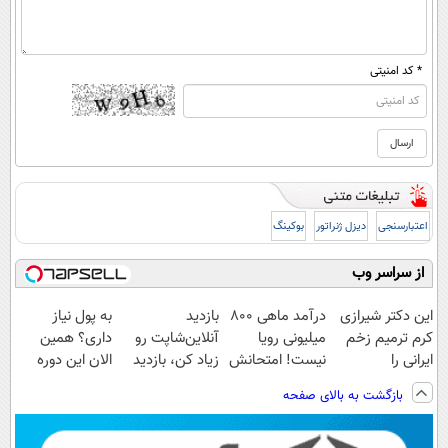
* کد امنیتی
اعتبارسنجی
دیزل ژنراتور
بوکینگ
از سراسر وب
این دکتر شیرازی
درآمد ماهی 800
بازدید
به پول نیاز
کرم ترمیم زخم
میلیونی رویا
آنلاین‌شاپت رو
داری؟ همین
ایرانی را
نیست! امتحانش
زیاد کن، بازدید
الان این دوره
ساخت!!!
مجانیه😉
بالاتر = درآمد
رایگان رو شرکت
بازگشت به بالای صفحه
بیشتر
کن تا دیر نشده!