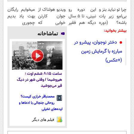
چرا تو نباید بنز و
این دوره رو
ویدیو هولناک از
میخوایم رایگان
بی‌ام‌و زیر پات
نبینی، تا 5 سال
جوان کارتن
بهت یاد بدیم
باشه؟ (دوره
دیگه هم فقیر
خوابی که
چجوری
رایگان درآمد
می‌مونی! همین
میلیاردر شد.
پولدارشی! باور
بیشتر بخوانید:
تماشاخانه
میلیاردی)
الان ثبت نام
آموزش رایگان
نداری امتحانش
دختر نوجوان، پیشرو در
کن
مجانیه
مبارزه با گرمایش زمین
(+عکس)
ساعت ۸:۱۵ ششم اوت ؛
هیروشیما / وقتی شهر در دیگ
قیر می‌جوشید
محمدباقر خرازی کیست؟
روحانی جنجالی با ادعاها و
ایده‌های تخیلی
فیلم های دیگر