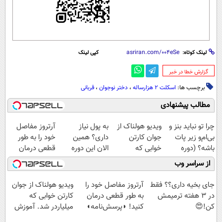
لینک کوتاه:
کپی لینک
‌گزارش خطا در خبر
برچسب ها:
اسکلت 2 هزارساله
،
دختر نوجوان
،
قربانی
مطالب پیشنهادی
چرا تو نباید بنز و
ویدیو هولناک از
به پول نیاز
آرتروز مفاصل
بی‌ام‌و زیر پات
جوان کارتن
داری؟ همین
خود را به طور
باشه؟ (دوره
خوابی که
الان این دوره
قطعی درمان
رایگان درآمد
میلیاردر شد.
رایگان رو شرکت
کنید!
از سراسر وب
میلیاردی)
آموزش رایگان
کن تا دیر نشده!
◗پرسش‌نامه◖
جای بخیه داری؟؟ فقط
آرتروز مفاصل خود را
ویدیو هولناک از جوان
در 3 هفته ترمیمش
به طور قطعی درمان
کارتن خوابی که
کن!😍
کنید! ◗پرسش‌نامه◖
میلیاردر شد. آموزش
رایگان