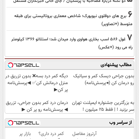
دو نکته درباره مصاحبه با پزشکیان / جای خالی خبرنگاران مستقل
6
برج های دوقلوی نیویورک؛ شاخص معماری بروتالیستی برای طبقه
متوسط (+تصاویر)
7
غول 586 اسب بخاری هواوی وارد میدان شد؛ استلاتو 1366 کیلومتر
راه می رود (+عکس)
مطالب پیشنهادی
بدون جراحی دیسک کمر و سیاتیک
دیگه کمر درد بسه❌ بدون تزریق در
رو درمان کن (◂پرسش‌نامه)
منزل درمانش کن✅ ◀پرسش‌نامه
پر کن▶
به بزرگترین جشنواره ایمپلنت تهران
درمان درد کمر بدون جراحی، تزریق
سر بزنید ! | فقط ۲۵ میلیون !
◀ پرسش‌نامه رو پر کن ▶
از سراسر وب
آرتروز مفاصل
کمر درد داری؟
بازار پر