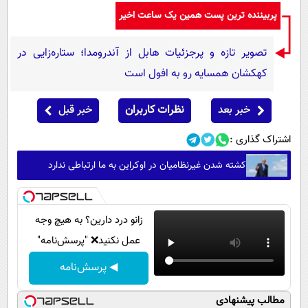
پربیننده ترین پست همین یک ساعت اخیر
تصویر تازه و پرجزئیات هابل از آندرومدا؛ ستاره‌زایی در
کهکشان همسایه رو به افول است
خبر بعد
نظرات کاربران
خبر قبل
اشتراک گذاری :
کشته شدن غیرنظامیان در اوکراین به ما ارتباطی ندارد
زانو درد دارین؟ به هیچ وجه
عمل نکنید❌ "پرسش‌نامه"
◀ پرسش‌نامه
مطالب پیشنهادی