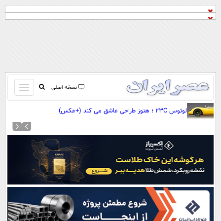
باز
نسخه اصلی
و
صفحه اول
لوتوس 23C ؛ هنوز طراحی عاشق می کند (+عکس)
بسته
تماس با ما
کردن
آرشیو
منو
جستجو
نظرسنجی
آب و هوا
اوقات شرعی
پیوند ها
سواد زندگی