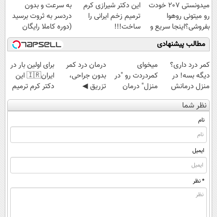
میدونستی 207 خودت
این دکتر شیرازی کرم
به سرعت و بدون
رو میتونی روهوا
ترمیم زخم ایرانی را
دردسر به ثروت برسید
بفروشی؟اینجا سریع و
ساخت!!!
(دوره کاملا رایگان
راحت بفروش
پولسازی)
مطالب پیشنهادی
کمر درد داری؟
میخوای
درمان درد کمر
برای اولین بار در
دیگه بسه! در
کمردردت رو "در
بدون جراحی،
ایران🇮🇷 این
منزل درمانش
منزل" درمان
تزریق ◀
دکتر کرم ترمیم
کن
کنی؟ (◂فیلم +
پرسش‌نامه رو پر
کننده 23 روزه
نظر شما
(◀پرسش‌نامه)
◂پرسش‌نامه)
کن ▶
ساخت!
نام
ایمیل
* نظر