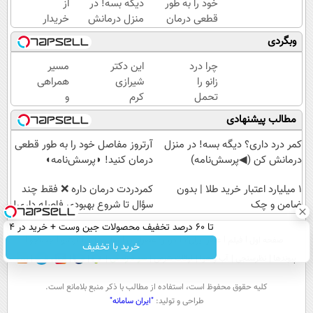
خود را به طور
دیگه بسه! در
از
قطعی درمان
منزل درمانش
خریدار
کنید!
کن
جک
وبگردی
◂پرسش‌نامه▸
(◀پرسش‌نامه)
S3 /
ماشینتو
چرا درد
این دکتر
مسیر
به
زانو را
شیرازی
همراهی
راحتی
تحمل
کرم
و
بفروش
می‌کنی؟
ترمیم
گزارش
مطالب پیشنهادی
خیلی
زخم
عملکرد
ساده
ایرانی را
گروه
کمر درد داری؟ دیگه بسه! در منزل
آرتروز مفاصل خود را به طور قطعی
درمنزل
ساخت!!!
اسنپ
درمانش کن (◀پرسش‌نامه)
درمان کنید! ◗پرسش‌نامه◖
درمانش
در
کن
۱ میلیارد اعتبار خرید طلا | بدون
۱۴۰۴
‌کمردردت درمان داره ❌ فقط چند
ضامن و چک
سؤال تا شروع بهبودی فاصله‌ داری!
تا 60 درصد تخفیف محصولات جین وست + خرید در 4
صفحه اول
فیلم
عصر ایران۲
درباره عصرایران
تماس با ما
آرشیو
جستجو
قسط
خرید با تخفیف
پیوندها
نظرسنجی
آب و هوا
اوقات شرعی
سواد زندگی
كليه حقوق محفوظ است، استفاده از مطالب با ذكر منبع بلامانع است.
طراحی و تولید:
"ایران سامانه"