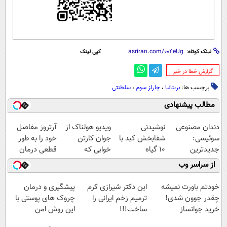
لینک کوتاه:
کپی لینک
‌گزارش خطا در خبر
برچسب ها:
بریتانیا
،
چارلز سوم
،
سلطنتی
مطالب پیشنهادی
دندان مصنوعی
نوشیدنی
ویدیو هولناک از
آرتروز مفاصل
سوئیسی:
شفابخش کبد با
جوان کارتن
خود را به طور
جدیدترین
10 گیاه
خوابی که
قطعی درمان
فناوری اروپا،
موثر(تخفیف تا
میلیاردر شد.
کنید!
از سراسر وب
سبک و مقاوم |
امشب)
آموزش رایگان
◗پرسش‌نامه◖
پرداخت قسطی
خودتم باورت نمیشه
این دکتر شیرازی کرم
پیشگیری و درمان
چقدر جوون شدی!
ترمیم زخم ایرانی را
چروک های پوستی با
خرید جوانساز
ساخت!!!
این روش امن
اسپیرولینا با تخفیف