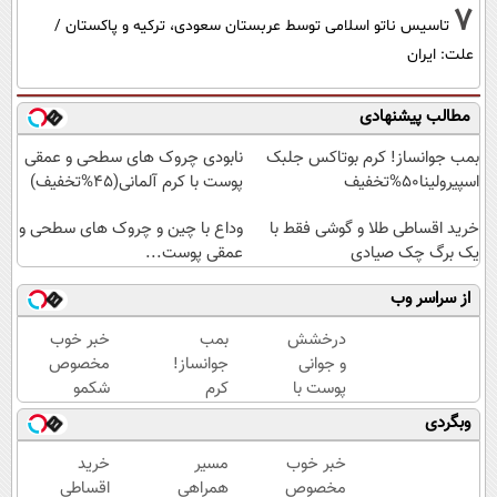
7
تاسیس ناتو اسلامی توسط عربستان سعودی، ترکیه و پاکستان /
علت: ایران
مطالب پیشنهادی
بمب جوانساز! کرم بوتاکس جلبک
نابودی چروک های سطحی و عمقی
اسپیرولینا50%تخفیف
پوست با کرم آلمانی(45%تخفیف)
خرید اقساطی طلا و گوشی فقط با
وداع با چین و چروک های سطحی و
یک برگ چک صیادی
عمقی پوست...
از سراسر وب
درخشش
بمب
خبر خوب
و جوانی
جوانساز!
مخصوص
پوست با
کرم
شکمو
جلبک
بوتاکس
ها!
وبگردی
اسپیرولینا!
جلبک
آسون
خرید
اسپیرولینا50%تخفیف
ترین
خبر خوب
مسیر
خرید
محصول با
روش
مخصوص
همراهی
اقساطی