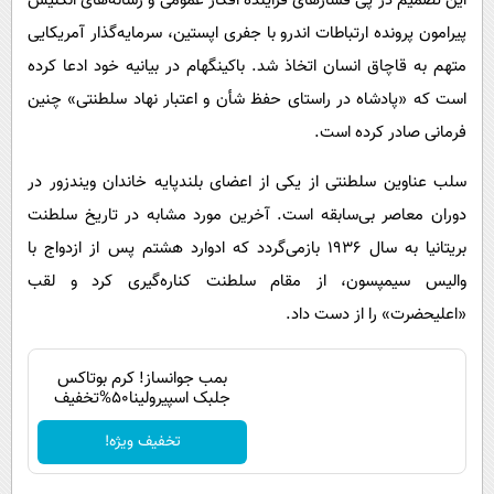
این تصمیم در پی فشارهای فزاینده افکار عمومی و رسانه‌های انگلیس
پیرامون پرونده ارتباطات اندرو با جفری اپستین، سرمایه‌گذار آمریکایی
متهم به قاچاق انسان اتخاذ شد. باکینگهام در بیانیه خود ادعا کرده
است که «پادشاه در راستای حفظ شأن و اعتبار نهاد سلطنتی» چنین
فرمانی صادر کرده است.
سلب عناوین سلطنتی از یکی از اعضای بلندپایه خاندان ویندزور در
دوران معاصر بی‌سابقه است. آخرین مورد مشابه در تاریخ سلطنت
بریتانیا به سال ۱۹۳۶ بازمی‌گردد که ادوارد هشتم پس از ازدواج با
والیس سیمپسون، از مقام سلطنت کناره‌گیری کرد و لقب
«اعلیحضرت» را از دست داد.
بمب جوانساز! کرم بوتاکس
جلبک اسپیرولینا50%تخفیف
تخفیف ویژه!