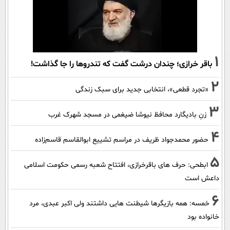
1
باقر خرازی؛ چندان درشت گفت که تندروها را جا گذاشت!
2
«تجرد قطعی»، انتخابی جدید برای سبک زندگی
3
زنِ بادیگارد محافظ نیوشا ضیغمی در مسجد شهرک غرب
4
حضور محمدجواد ظریف در مراسم تشییع ابوالقاسم قاسم‌زاده
5
ابطحی: حرف های باقرخرازی، افتتاح شعبه رسمی حکومت اسلامی
داعش است
6
خمسه: همه بازیگرها شیطنت هایی داشتند ولی اکبر عبدی، مرد
خانواده بود