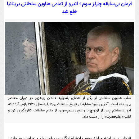
سیاسی
فرمان بی‌سابقه چارلز سوم ؛ اندرو از تمامی عناوین سلطنتی بریتانیا
خلع شد
اقتصاد
جامعه
اقتصادی
ورزشی
اجتماعی
خودرو
بین الملل
حوادث
فرهنگ و هنر
سیاست خارجی
سلامت
علم و دانش
یک برش دانایی
قرآن
فناوری و It
محیط زیست
گوناگون
علمی
سفر و تفریح
فیلم
سرگرمی
سلب عناوین سلطنتی از یکی از اعضای بلندپایه خاندان ویندزور در دوران معاصر
اخبار کریپتو
بی‌سابقه است. آخرین مورد مشابه در تاریخ سلطنت بریتانیا به سال ۱۹۳۶ بازمی‌گردد که
عصر ایران 2
اقتصاد
باشگاه مغز
ادوارد هشتم پس از ازدواج با والیس سیمپسون، از مقام سلطنت کناره‌گیری کرد و
لقب «اعلیحضرت» را از دست داد.
آموزش زبان
خواندنی ها و دیدنی ها
ورزش
مجله تصویری سلاح
داستان کوتاه
سیاست
فرمان بی‌سابقه چارلز سوم پادشاه انگلیس برای سلب عناوین سلطنتی