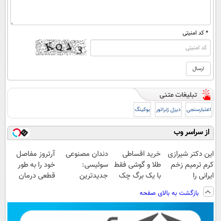
* کد امنیتی
اعتبارسنجی
دیزل ژنراتور
بوکینگ
از سراسر وب
این دکتر شیرازی
خرید اقساطی
دندان مصنوعی
آرتروز مفاصل
کرم ترمیم زخم
طلا و گوشی فقط
سوئیسی:
خود را به طور
ایرانی را
با یک برگ چک
جدیدترین
قطعی درمان
ساخت!!!
صیادی
فناوری اروپا،
کنید!
بازگشت به بالای صفحه
سبک و مقاوم |
◗پرسش‌نامه◖
پرداخت قسطی