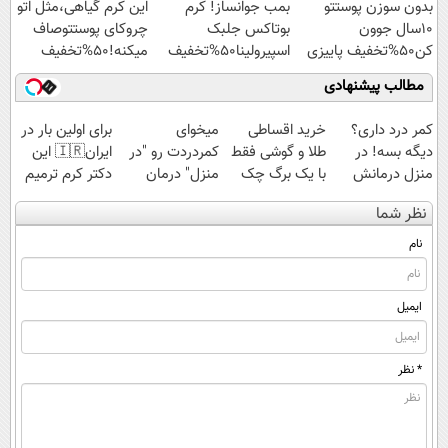
بدون سوزن پوستتو
بمب جوانساز! کرم
این کرم گیاهی،مثل اتو
ویژه
10سال جوون
بوتاکس جلبک
چروکای پوستتوصاف
کن50%تخفیف پاییزی
اسپیرولینا50%تخفیف
میکنه!50%تخفیف
مطالب پیشنهادی
کمر درد داری؟
خرید اقساطی
میخوای
برای اولین بار در
دیگه بسه! در
طلا و گوشی فقط
کمردردت رو "در
ایران🇮🇷 این
منزل درمانش
با یک برگ چک
منزل" درمان
دکتر کرم ترمیم
کن
صیادی
کنی؟ (◂فیلم +
کننده 23 روزه
نظر شما
(◀پرسش‌نامه)
◂پرسش‌نامه)
ساخت!
نام
ایمیل
* نظر