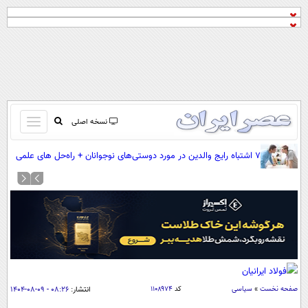
باز
نسخه اصلی
و
صفحه اول
۷ اشتباه رایج والدین در مورد دوستی‌های نوجوانان + راه‌حل های علمی
بسته
تماس با ما
کردن
آرشیو
منو
جستجو
نظرسنجی
آب و هوا
اوقات شرعی
پیوند ها
صفحه نخست
»
سیاسی
کد
۱۱۰۸۹۷۴
انتشار:
۰۸:۲۶ - ۰۹-۰۸-۱۴۰۴
سواد زندگی