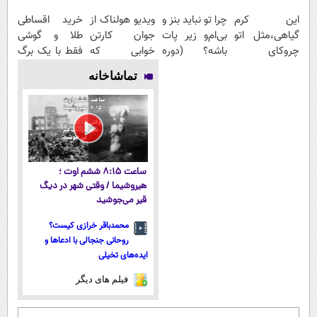
این کرم
چرا تو نباید بنز و
ویدیو هولناک از
خرید اقساطی
گیاهی،مثل اتو
بی‌ام‌و زیر پات
جوان کارتن
طلا و گوشی
چروکای
باشه؟ (دوره
خوابی که
فقط با یک برگ
پوستتوصاف
رایگان درآمد
میلیاردر شد.
چک صیادی
تماشاخانه
میکنه!50%تخفیف
میلیاردی)
آموزش رایگان
ساعت ۸:۱۵ ششم اوت ؛
هیروشیما / وقتی شهر در دیگ
قیر می‌جوشید
محمدباقر خرازی کیست؟
روحانی جنجالی با ادعاها و
ایده‌های تخیلی
فیلم های دیگر