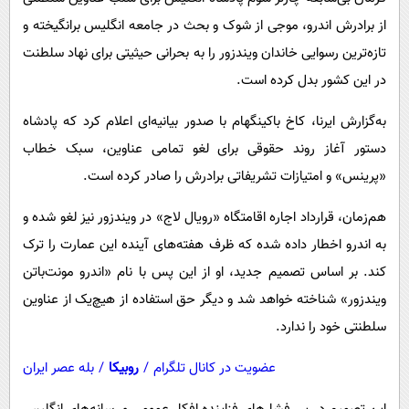
پیامک
سرگرمی
از برادرش اندرو، موجی از شوک و بحث در جامعه انگلیس برانگیخته و
روانشناسی
فناوری
تازه‌ترین رسوایی خاندان ویندزور را به بحرانی حیثیتی برای نهاد سلطنت
آشپزی
گوناگون
در این کشور بدل کرده است.
دانلود
حوادث
به‌گزارش ایرنا، کاخ باکینگهام با صدور بیانیه‌ای اعلام کرد که پادشاه
محیط زیست
دستور آغاز روند حقوقی برای لغو تمامی عناوین، سبک خطاب
«پرینس» و امتیازات تشریفاتی برادرش را صادر کرده است.
سلامت
فرهنگی
هم‌زمان، قرارداد اجاره اقامتگاه «رویال لاج» در ویندزور نیز لغو شده و
به اندرو اخطار داده شده که ظرف هفته‌های آینده این عمارت را ترک
بین الملل
کند. بر اساس تصمیم جدید، او از این پس با نام «اندرو مونت‌باتن
اجتماعی
ویندزور» شناخته خواهد شد و دیگر حق استفاده از هیچ‌یک از عناوین
حیات وحش
سلطنتی خود را ندارد.
سیاست خارجی
عضویت در کانال تلگرام
/
روبیکا
/
بله عصر ایران