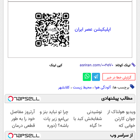
اپلیکیشن عصر ایران
لینک کوتاه:
کپی لینک
‌گزارش خطا در خبر
برچسب ها:
آلودگی هوا
،
محیط زیست
،
کلانشهر
مطالب پیشنهادی
ویدیو هولناک از
نوشیدنی
چرا تو نباید بنز و
آرتروز مفاصل
جوان کارتن
شفابخش کبد با
بی‌ام‌و زیر پات
خود را به طور
خوابی که
10 گیاه
باشه؟ (دوره
قطعی درمان
میلیاردر شد.
موثر(تخفیف تا
رایگان درآمد
کنید!
از سراسر وب
آموزش رایگان
امشب)
میلیاردی)
◗پرسش‌نامه◖