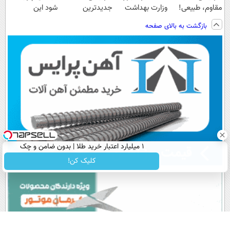
مقاوم، طبیعی!
وزارت بهداشت
جدیدترین
شود این
ویزیت
فناوری اروپا،
نوشیدنی خوش
بازگشت به بالای صفحه
رایگان+پرداخت
سبک و مقاوم |
طعم را بنوشید
اقساطی😍
پرداخت قسطی
۱ میلیارد اعتبار خرید طلا | بدون ضامن و چک
کلیک کن!