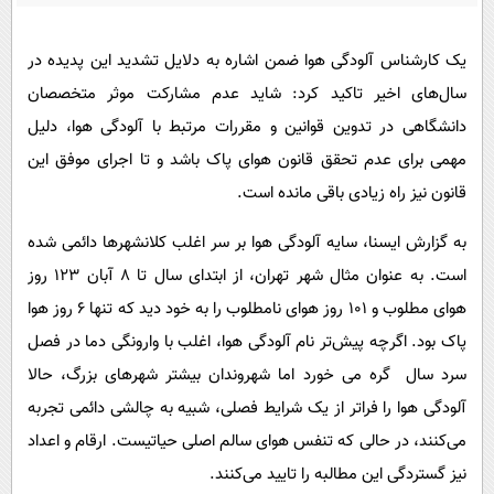
پیامک
سرگرمی
روانشناسی
فناوری
یک کارشناس آلودگی هوا ضمن اشاره به دلایل تشدید این پدیده در
آشپزی
سال‌های اخیر تاکید کرد: شاید عدم مشارکت موثر متخصصان
گوناگون
دانشگاهی در تدوین قوانین و مقررات مرتبط با آلودگی هوا، دلیل
دانلود
حوادث
مهمی برای عدم تحقق قانون هوای پاک باشد و تا اجرای موفق این
محیط زیست
قانون نیز راه زیادی باقی مانده است.
سلامت
به گزارش ایسنا، سایه آلودگی هوا بر سر اغلب کلانشهرها دائمی شده
فرهنگی
است. به عنوان مثال شهر تهران، از ابتدای سال تا ۸ آبان ۱۲۳ روز
بین الملل
هوای مطلوب و ۱۰۱ روز هوای نامطلوب را به خود دید که تنها ۶ روز هوا
اجتماعی
پاک بود. اگرچه پیش‌تر نام آلودگی هوا، اغلب با وارونگی دما در فصل
سرد سال گره می خورد اما شهروندان بیشتر شهرهای بزرگ، حالا
حیات وحش
آلودگی هوا را فراتر از یک شرایط فصلی، شبیه به چالشی دائمی تجربه
سیاست خارجی
می‌کنند، در حالی که تنفس هوای سالم اصلی حیاتیست. ارقام و اعداد
نیز گستردگی این مطالبه را تایید می‌کنند.