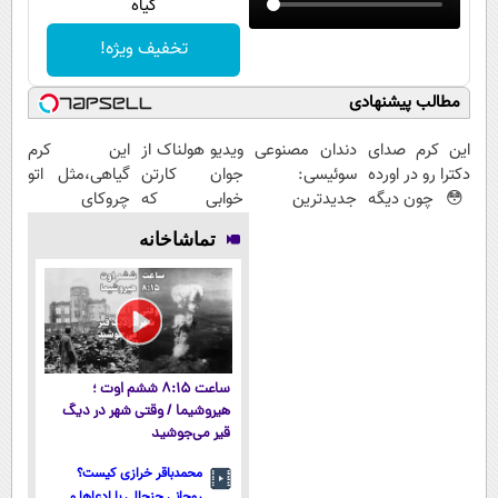
گیاه
تخفیف ویژه!
مطالب پیشنهادی
این کرم صدای
دندان مصنوعی
ویدیو هولناک از
این کرم
دکترا رو در اورده
سوئیسی:
جوان کارتن
گیاهی،مثل اتو
😳 چون دیگه
جدیدترین
خوابی که
چروکای
نیازی نداری
فناوری اروپا،
میلیاردر شد.
پوستتوصاف
تماشاخانه
بوتاکس کنی!!!
سبک و مقاوم |
آموزش رایگان
میکنه!50%تخفیف
پرداخت قسطی
ساعت ۸:۱۵ ششم اوت ؛
هیروشیما / وقتی شهر در دیگ
قیر می‌جوشید
محمدباقر خرازی کیست؟
روحانی جنجالی با ادعاها و