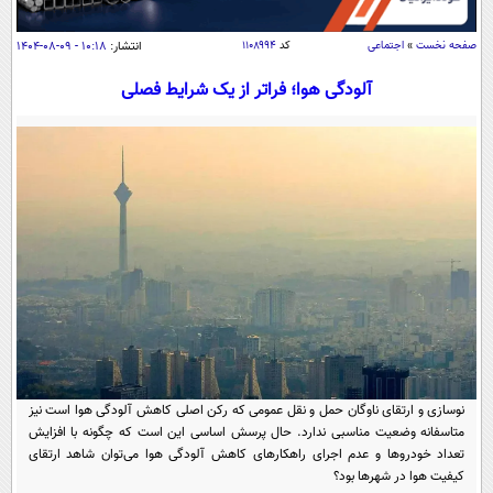
سیاسی
اقتصاد
صفحه نخست
»
اجتماعی
کد
۱۱۰۸۹۹۴
انتشار:
۱۰:۱۸ - ۰۹-۰۸-۱۴۰۴
جامعه
اقتصادی
آلودگی هوا؛ فراتر از یک شرایط فصلی
ورزشی
اجتماعی
خودرو
بین الملل
حوادث
فرهنگ و هنر
سیاست خارجی
سلامت
علم و دانش
یک برش دانایی
قرآن
فناوری و It
محیط زیست
گوناگون
علمی
سفر و تفریح
فیلم
سرگرمی
اخبار کریپتو
عصر ایران 2
اقتصاد
باشگاه مغز
نوسازی و ارتقای ناوگان حمل و نقل عمومی که رکن اصلی کاهش آلودگی هوا است نیز
آموزش زبان
خواندنی ها و دیدنی ها
ورزش
مجله تصویری سلاح
متاسفانه وضعیت مناسبی ندارد. حال پرسش اساسی این است که چگونه با افزایش
تعداد خودروها و عدم اجرای راهکارهای کاهش آلودگی هوا می‌توان شاهد ارتقای
داستان کوتاه
سیاست
کیفیت هوا در شهرها بود؟