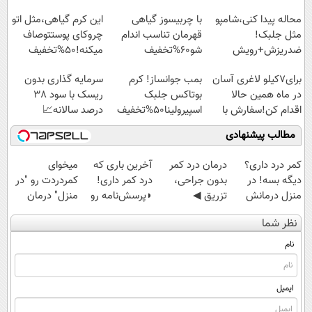
محاله پیدا کنی،شامپو
با چربیسوز گیاهی
این کرم گیاهی،مثل اتو
مثل جلبک!
قهرمان تناسب اندام
چروکای پوستتوصاف
ضدریزش+رویش
شو60%تخفیف
میکنه!50%تخفیف
مجدد40%تخفیف
برای7کیلو لاغری آسان
بمب جوانساز! کرم
سرمایه گذاری بدون
در ماه همین حالا
بوتاکس جلبک
ریسک با سود 38
اقدام کن!سفارش با
اسپیرولینا50%تخفیف
درصد سالانه📈
قیمت قدیم
مطالب پیشنهادی
کمر درد داری؟
درمان درد کمر
آخرین باری که
میخوای
دیگه بسه! در
بدون جراحی،
درد کمر داری!
کمردردت رو "در
منزل درمانش
تزریق ◀
◗پرسش‌نامه رو
منزل" درمان
کن
پرسش‌نامه رو پر
پر کن◖
کنی؟ (◂فیلم +
نظر شما
(◀پرسش‌نامه)
کن ▶
◂پرسش‌نامه)
نام
ایمیل