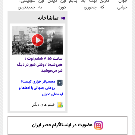
جوان کارتن
بهت یاد بدیم
این دیدن این
سوئیسی:
خوابی که
چجوری
دوره به
جدیدترین
میلیاردر شد.
پولدارشی! باور
آرزوهاشون
فناوری اروپا،
تماشاخانه
آموزش رایگان
نداری امتحانش
رسیدن |
سبک و مقاوم |
مجانیه
ثبت‌‌نام رایگان
پرداخت قسطی
ساعت ۸:۱۵ ششم اوت ؛
هیروشیما / وقتی شهر در دیگ
قیر می‌جوشید
محمدباقر خرازی کیست؟
روحانی جنجالی با ادعاها و
ایده‌های تخیلی
فیلم های دیگر
عضویت در اینستاگرام عصر ایران