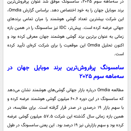
در سه‌ماهه سوم 2025، سامسونگ موفق شد عنوان پرفروش‌ترین
پیامک
سرگرمی
برند موبایل جهان را به خود اختصاص دهد. براساس گزارش Omdia،
روانشناسی
فناوری
این شرکت بیشترین تعداد گوشی هوشمند را میان تمامی برندهای
آشپزی
گوناگون
جهانی عرضه کرده است. پیش‌تر، IDC نیز سامسونگ را در همین بازه
دانلود
حوادث
زمانی به عنوان برترین برند گوشی هوشمند جهان معرفی کرده بود و
اکنون تحلیل Omdia این موقعیت را برای شرکت کره‌ای تأیید کرده
محیط زیست
است.
سلامت
سامسونگ پرفروش‌ترین برند موبایل جهان در
فرهنگی
سه‌ماهه سوم 2025
بین الملل
مطالعه Omdia درباره بازار جهانی گوشی‌های هوشمند نشان می‌دهد
اجتماعی
که سامسونگ در این دوره 60.6 میلیون گوشی هوشمند عرضه کرده و
حیات وحش
با سهم بازار 19 درصدی در صدر قرار گرفته است. برای مقایسه، در
سیاست خارجی
همین بازه زمانی سال گذشته این شرکت 57.5 میلیون گوشی عرضه
کرده بود و سهم بازارش نیز 19 درصد بود. این یعنی سامسونگ در طول