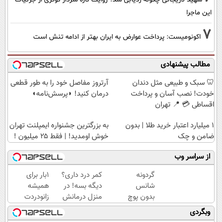
این ماجرا
7
اکونومیست: پرداخت عوارض به ایران بهتر از ادامه تنش است
مطالب پیشنهادی
🦷 سبک و طبیعی مثل دندان
آرتروز مفاصل خود را به طور قطعی
خودت! نصب آسان و پرداخت
درمان کنید! ◗پرسش‌نامه◖
اقساطی 💳 📍 تهران
۱ میلیارد اعتبار خرید طلا | بدون
به بزرگترین جشنواره ایمپلنت تهران
ضامن و چک
خوش اومدید! | فقط ۲۵ میلیون !
از سراسر وب
گردونه
کمر درد داری؟
1بار برای
شانس
دیگه بسه! در
همیشه
بدون پوچ
منزل درمانش
زانودردت
|
کن
رودرمان کن!
وبگردی
بچرخونش
(◀پرسش‌نامه)
(تکنولوژی