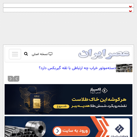
باز
نسخه اصلی
و
صفحه اول
دسته‌موتور خراب چه ارتباطی با تقه گیربکس دارد؟
بسته
تماس با ما
کردن
آرشیو
منو
جستجو
نظرسنجی
آب و هوا
اوقات شرعی
پیوند ها
سواد زندگی