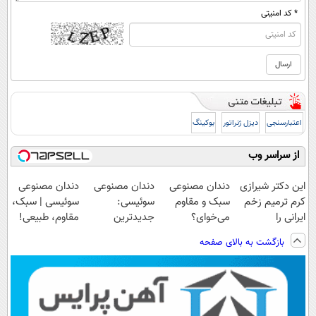
* کد امنیتی
اعتبارسنجی
دیزل ژنراتور
بوکینگ
از سراسر وب
این دکتر شیرازی
دندان مصنوعی
دندان مصنوعی
دندان مصنوعی
کرم ترمیم زخم
سبک و مقاوم
سوئیسی:
سوئیسی | سبک،
ایرانی را
می‌خوای؟
جدیدترین
مقاوم، طبیعی!
ساخت!!!
پرداخت اقساطی
فناوری اروپا،
ویزیت
بازگشت به بالای صفحه
هم داریم!😍 |
سبک و مقاوم |
رایگان+پرداخت
📍تهران
پرداخت قسطی
اقساطی😍