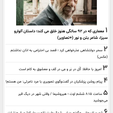
1
معماری که در 92 سالگی هنوز خلق می کند؛ داستان آلوارو
سیزا، شاعر بتن و نور (+تصاویر)
2
سحر دولتشاهی عذرخواهی کرد ؛ قصد بی احترامی به اذان نداشتم
(عکس)
3
امروز با حافظ: گُل در بَر و مِی در کَف و معشوق به کام است
4
پیام روشن پزشکیان در گفت‌و‌گوی تصویری با مرد نامرئی: من هستم!
5
ساعت ۸:۱۵ ششم اوت ؛ هیروشیما / وقتی شهر در دیگ قیر
می‌جوشید
6
شهید لاریجانی چگونه ردیابی شد؟ روایت تازه سردار کوثری از جزئیات