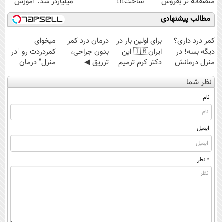
منصفانه تر بفروش
ساخت!!!
میلیاردر شد. آموزش
رایگان
مطالب پیشنهادی
کمر درد داری؟
برای اولین بار در
درمان درد کمر
میخوای
دیگه بسه! در
ایران🇮🇷 این
بدون جراحی،
کمردردت رو "در
منزل درمانش
دکتر کرم ترمیم
تزریق ◀
منزل" درمان
کن
کننده 23 روزه
پرسش‌نامه رو پر
کنی؟ (◂فیلم +
نظر شما
(◀پرسش‌نامه)
ساخت!
کن ▶
◂پرسش‌نامه)
نام
ایمیل
* نظر