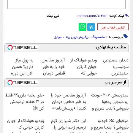
لینک کوتاه:
کپی لینک
‌گزارش خطا در خبر
برچسب ها:
سامسونگ
،
پرفروش‌ترین برند
،
موبایل
مطالب پیشنهادی
دندان مصنوعی
ویدیو هولناک از
آرتروز مفاصل
به پول نیاز
سوئیسی:
جوان کارتن
خود را به طور
داری؟ همین
جدیدترین
خوابی که
قطعی درمان
الان این دوره
فناوری اروپا،
میلیاردر شد.
کنید!
رایگان رو شرکت
از سراسر وب
سبک و مقاوم |
آموزش رایگان
◗پرسش‌نامه◖
کن تا دیر نشده!
پرداخت قسطی
میدونستی 207 خودت
آرتروز مفاصل خود را
جای بخیه داری؟؟ فقط
رو میتونی روهوا
به طور قطعی درمان
در 3 هفته ترمیمش
بفروشی؟اینجا سریع و
کنید! ◗پرسش‌نامه◖
کن!😍
راحت بفروش
میخوای S5 خودتو
این دکتر شیرازی کرم
ویدیو هولناک از جوان
بفروشی؟ اینجا سریع و
ترمیم زخم ایرانی را
کارتن خوابی که