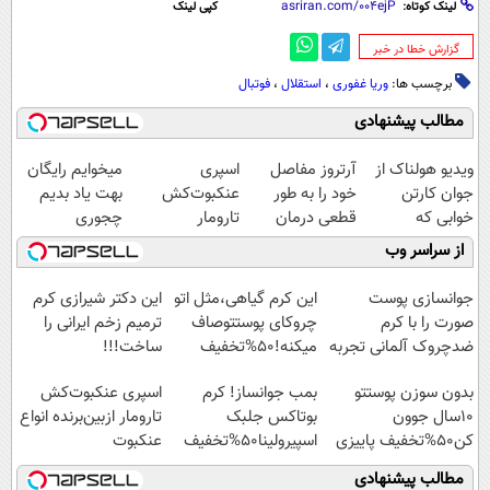
لینک کوتاه:
کپی لینک
‌گزارش خطا در خبر
برچسب ها:
وریا غفوری
،
استقلال
،
فوتبال
مطالب پیشنهادی
ویدیو هولناک از
آرتروز مفاصل
اسپری
میخوایم رایگان
جوان کارتن
خود را به طور
عنکبوت‌‌کش
بهت یاد بدیم
خوابی که
قطعی درمان
تارومار
چجوری
میلیاردر شد.
کنید!
ازبین‌برنده انواع
پولدارشی! باور
از سراسر وب
آموزش رایگان
◗پرسش‌نامه◖
عنکبوت
نداری امتحانش
مجانیه
جوانسازی پوست
این کرم گیاهی،مثل اتو
این دکتر شیرازی کرم
صورت را با کرم
چروکای پوستتوصاف
ترمیم زخم ایرانی را
ضدچروک آلمانی تجربه
میکنه!50%تخفیف
ساخت!!!
کنید!
بدون سوزن پوستتو
بمب جوانساز! کرم
اسپری عنکبوت‌‌کش
10سال جوون
بوتاکس جلبک
تارومار ازبین‌برنده انواع
کن50%تخفیف پاییزی
اسپیرولینا50%تخفیف
عنکبوت
مطالب پیشنهادی