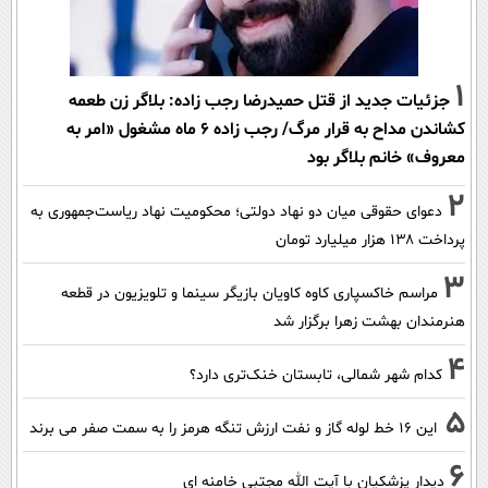
1
جزئیات جدید از قتل حمیدرضا رجب زاده: بلاگر زن طعمه
کشاندن مداح به قرار مرگ/ رجب زاده 6 ماه مشغول «امر به
معروف» خانم بلاگر بود
2
دعوای حقوقی میان دو نهاد دولتی؛ محکومیت نهاد ریاست‌جمهوری به
پرداخت ۱۳۸ هزار میلیارد تومان
3
مراسم خاکسپاری کاوه کاویان بازیگر سینما و تلویزیون در قطعه
هنرمندان بهشت زهرا برگزار شد
4
کدام شهر شمالی، تابستان خنک‌تری دارد؟
5
این 16 خط لوله گاز و نفت ارزش تنگه هرمز را به سمت صفر می برند
6
دیدار پزشکیان با آیت الله مجتبی خامنه ای