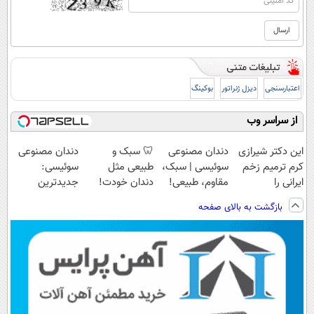
اعتبارسنجی
دیزل ژنراتور
بوکینگ
از سراسر وب
این دکتر شیرازی
دندان مصنوعی
🦷 سبک و
دندان مصنوعی
کرم ترمیم زخم
سوئیسی | سبک،
طبیعی مثل
سوئیسی:
ایرانی را
مقاوم، طبیعی!
دندان خودت!
جدیدترین
ساخت!!!
ویزیت
نصب آسان و
فناوری اروپا،
بازگشت به بالای صفحه
رایگان+پرداخت
پرداخت اقساطی
سبک و مقاوم |
اقساطی😍
💳 📍 تهران
پرداخت قسطی