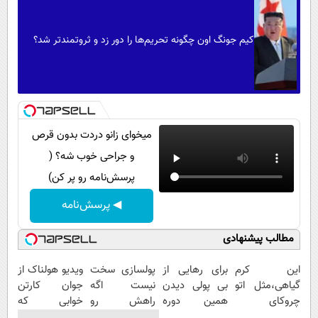
کیم جونگ اون چگونه تحریم‌ها را دور زد و ثروتمندتر شد؟
میخوای زانو دردت بدون قرص
و جراحی خوب شه؟ (
پرسش‌نامه رو پر کن)
◀ پرسش‌نامه
مطالب پیشنهادی
این کرم
برای رهایی از
پولسازی سخت
ویدیو هولناک از
گیاهی،مثل اتو
بی پولی دیدن
نیست اگه
جوان کارتن
چروکای
همین دوره
راهش رو
خوابی که
پوستتوصاف
رایگان کافیه!
بدونی! " دوره
میلیاردر شد.