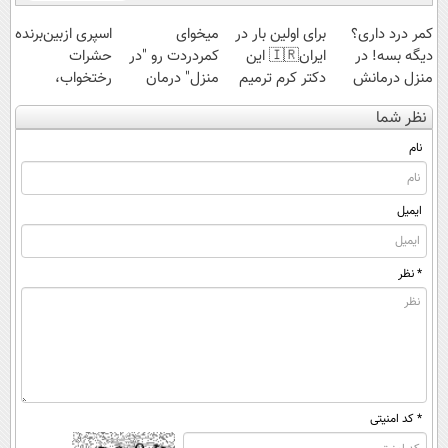
کمر درد داری؟
برای اولین بار در
میخوای
اسپری ازبین‌برنده
دیگه بسه! در
ایران🇮🇷 این
کمردردت رو "در
حشرات
منزل درمانش
دکتر کرم ترمیم
منزل" درمان
رختخواب،
کن
کننده 23 روزه
کنی؟ (◂فیلم +
مناسب برای
نظر شما
(◀پرسش‌نامه)
ساخت!
◂پرسش‌نامه)
مقابله با انواع
ساس
نام
ایمیل
* نظر
* کد امنیتی