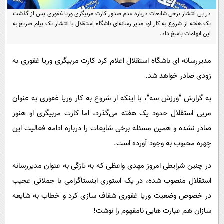
پیامک
سرگرمی
در پی انتشار برخی شایعات درباره عدم صدور کارت مربیگری وریا غفوری پس از گذشت
روانشناسی
فناوری
یک هفته از شروع به کار او، مدیر رسانه‌ای باشگاه استقلال با انتشار یک پیام صریح به
این ابهامات پاسخ داد.
آشپزی
گوناگون
دانلود
مدیررسانه ای باشگاه استقلال اعلام کرد کارت مربیگری وریا غفوری به
حوادث
زودی صادر خواهد شد.
محیط زیست
سلامت
به گزارش "ورزش سه"، با اینکه از شروع به کار وریا غفوری به عنوان
مربی استقلال حدود یک هفته می‌گذرد، اما کارت مربیگری او هنوز
فرهنگی
صادر نشده و همین مسئله برخی شایعات را درباره ادامه فعالیت این
بین الملل
چهره محبوب به وجود آورده است.
اجتماعی
در چنین شرایطی امروز مهدی واعظی که به تازگی به عنوان مدیررسانه
حیات وحش
استقلال منصوب شده، در یک استوری اینستاگرامی با جملاتی عجیب
سیاست خارجی
در خصوص وضعیت وریا غفوری شفاف سازی کرد و خطاب به شایعه
سازان هم عبارت هایی نامفهوم را نوشت!