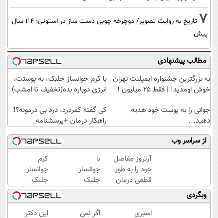
7
تاریخ به روایت تصویر/ دوچرخه چوبی دست ساز در استونی؛ 114 سال
پیش
مطالب پیشنهادی
به بزرگترین جشنواره ایمپلنت تهران
با کرم جوانساز جلبک، به پوستت،
خوش اومدید! | فقط ۲۵ میلیون !
انرژی دوباره بده(تخفیف تا امشب)
جوانی را به پوست خود هدیه
کی گفته کمردرد، درد بی درمونه؟❗
دهید...
راهکار درمان +پرسشنامه
از سراسر وب
آرتروز مفاصل
با
کرم
خود را به طور
جوانساز
جوانساز
قطعی درمان
جلبک
جلبک
کنید!
عید
اسپیرولینا
وبگردی
◗پرسش‌نامه◖
امسال
🔥 (تحت
۱۰سال
لیسانس
اسپری
اگر نمی
این دکتر