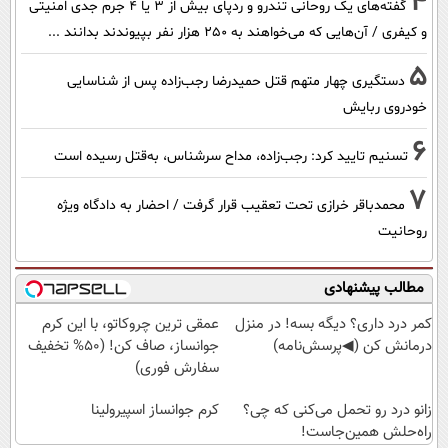
4
گفته‌های یک روحانی تندرو و ردپای بیش از ۳ یا ۴ جرم جدی امنیتی
و کیفری / آن‌هایی که می‌خواهند به ۲۵۰ هزار نفر بپیوندند بدانند ...
5
دستگیری چهار متهم قتل حمیدرضا رجب‌زاده پس از شناسایی
خودروی ربایش
6
تسنیم تایید کرد: رجب‌زاده، مداح سرشناس، به‌قتل رسیده است
7
محمدباقر خرازی تحت تعقیب قرار گرفت / احضار به دادگاه ویژه
روحانیت
مطالب پیشنهادی
کمر درد داری؟ دیگه بسه! در منزل
عمقی ترین چروکاتو، با این کرم
درمانش کن (◀پرسش‌نامه)
جوانساز، صاف کن! (50% تخفیف
سفارش فوری)
زانو درد رو تحمل می‌کنی که چی؟
کرم جوانساز اسپیرولینا
راه‌حلش همین‌جاست!