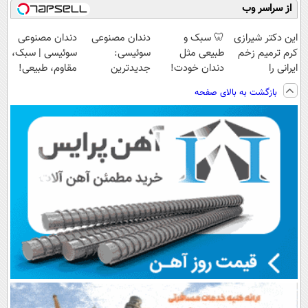
از سراسر وب
این دکتر شیرازی
🦷 سبک و
دندان مصنوعی
دندان مصنوعی
کرم ترمیم زخم
طبیعی مثل
سوئیسی:
سوئیسی | سبک،
ایرانی را
دندان خودت!
جدیدترین
مقاوم، طبیعی!
ساخت!!!
نصب آسان و
فناوری اروپا،
ویزیت
بازگشت به بالای صفحه
پرداخت اقساطی
سبک و مقاوم |
رایگان+پرداخت
💳 📍 تهران
پرداخت قسطی
اقساطی😍