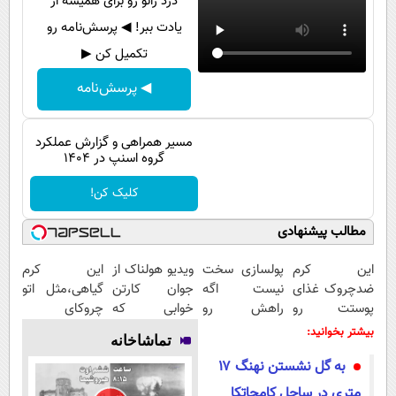
درد زانو رو برای همیشه از
پیامک
سرگرمی
یادت ببر! ◀ پرسش‌نامه رو
روانشناسی
فناوری
تکمیل کن ▶
آشپزی
گوناگون
◀ پرسش‌نامه
دانلود
حوادث
محیط زیست
مسیر همراهی و گزارش عملکرد
گروه اسنپ در ۱۴۰۴
سلامت
کلیک کن!
فرهنگی
مطالب پیشنهادی
بین الملل
این کرم
پولسازی سخت
ویدیو هولناک از
این کرم
اجتماعی
ضدچروک غذای
نیست اگه
جوان کارتن
گیاهی،مثل اتو
حیات وحش
پوستت رو
راهش رو
خوابی که
چروکای
تامین میکنه
بدونی! " دوره
میلیاردر شد.
پوستتوصاف
بیشتر بخوانید:
سیاست خارجی
تماشاخانه
(خرید با
رایگان "
آموزش رایگان
میکنه!50%تخفیف
به گل نشستن نهنگ ۱۷
40%تخفیف)
متری در ساحل کامچاتکا