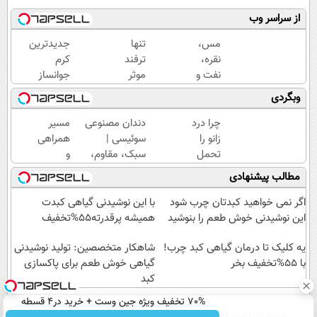
از سراسر وب
مس،
تنها
جدیدترین
نقره،
ترفند
کرم
نفت و
موثر
جوانساز
گاز؛
رفع
حاوی
وبگردی
چهار
چروک
جلبک
دارایی
پوست،
اسپیرولینا!
چرا درد
دندان مصنوعی
مسیر
جهانی
همین
( لینک
زانو را
سوئیسی |
همراهی
در
کرم
خرید با
تحمل
سبک، مقاوم،
و
یک
آلمانیه
تخفیف
می‌کنی؟
طبیعی! ویزیت
گزارش
مطالب پیشنهادی
سبد
(45%
ویژه)
خیلی
رایگان+پرداخت
عملکرد
تخفیف)
ساده
اقساطی😍
گروه
اگر نمی خواهید کبدتان چرب شود
با این نوشیدنی گیاهی کبدت
درمنزل
اسنپ
این نوشیدنی خوش طعم را بنوشید
همیشه پرقدرته55%تخفیف
درمانش
در
کن
یه کلیک تا درمان گیاهی کبد چرب!
۱۴۰۴
شاهکار متخصصین: تولید نوشیدنی
با 55%تخفیف بخر
گیاهی خوش طعم برای پاکسازی
کبد
70% تخفیف ویژه جین وست + خرید در4 قسطه
صفحه اول
فیلم
عصر ایران۲
درباره عصرایران
تماس با ما
آرشیو
جستجو