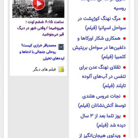
روسیه
مرگ نهنگ کوژپشت در
ساعت ۸:۱۵ ششم اوت ؛
سواحل اسپانیا (فیلم)
هیروشیما / وقتی شهر در دیگ
قیر می‌جوشید
همکاری شکار اورکاها و
محمدباقر خرازی کیست؟
دلفین‌ها در سواحل بریتیش
روحانی جنجالی با ادعاها و
کلمبیا (فیلم)
ایده‌های تخیلی
تقلای نهنگ عدن برای
فیلم های دیگر
تنفس در آب‌های آلوده
تایلند (فیلم)
نجات عروس هلندی
توسط آتش‌نشانان (فیلم)
یوز تلما بعد از ۳ سال
دیده شد (فیلم)
ویدئوی هیجان‌انگیز از