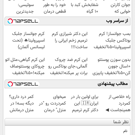
جوان کارتن
شفابخش کبد با
خود را به طور
سوئیسی:
خوابی که
10 گیاه
قطعی درمان
جدیدترین
میلیاردر شد.
موثر(تخفیف تا
کنید!
فناوری اروپا،
از سراسر وب
آموزش رایگان
امشب)
◗پرسش‌نامه◖
سبک و مقاوم |
پرداخت قسطی
بمب جوانساز! کرم
این دکتر شیرازی کرم
کرم جوانساز جلبک
بوتاکس جلبک
ترمیم زخم ایرانی را
اسپیرولینا🔥 (تحت
اسپیرولینا50%تخفیف
ساخت!!!
لیسانس آلمان)
بدون سوزن پوستتو
این کرم ضد چروک
این کرم گیاهی،مثل اتو
10سال جوون
آلمانی،جای بوتاکس رو
چروکای پوستتوصاف
کن50%تخفیف پاییزی
برات پر میکنه!تخفیف
میکنه!50%تخفیف
تا امشب
مطالب پیشنهادی
‌راه خلاصی از
برای اولین بار در
میخوای
کمر درد داری؟
کمردرد
ایران🇮🇷 این
کمردردت رو "در
دیگه بسه! در
همینجاست ◀
دکتر کرم ترمیم
منزل" درمان
منزل درمانش
فقط کافیه فرم
کننده 23 روزه
کنی؟ (◂فیلم +
کن
نظر شما
رو پر کنی!
ساخت!
◂پرسش‌نامه)
(◀پرسش‌نامه)
نام