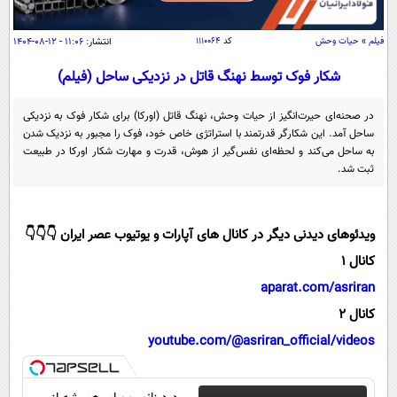
سیاسی
اقتصاد
فیلم
»
حیات وحش
کد
۱۱۱۰۰۶۴
انتشار:
۱۱:۰۶ - ۱۲-۰۸-۱۴۰۴
جامعه
اقتصادی
شکار فوک توسط نهنگ قاتل در نزدیکی ساحل (فیلم)
ورزشی
اجتماعی
خودرو
در صحنه‌ای حیرت‌انگیز از حیات وحش، نهنگ قاتل (اورکا) برای شکار فوک به نزدیکی
بین الملل
حوادث
ساحل آمد. این شکارگر قدرتمند با استراتژی خاص خود، فوک را مجبور به نزدیک شدن
به ساحل می‌کند و لحظه‌ای نفس‌گیر از هوش، قدرت و مهارت شکار اورکا در طبیعت
فرهنگ و هنر
سیاست خارجی
سلامت
ثبت شد.
علم و دانش
یک برش دانایی
قرآن
فناوری و It
محیط زیست
ویدئوهای دیدنی دیگر در کانال های آپارات و یوتیوب عصر ایران 👇👇👇
گوناگون
علمی
کانال 1
سفر و تفریح
فیلم
سرگرمی
اخبار کریپتو
aparat.com/asriran
عصر ایران 2
اقتصاد
باشگاه مغز
کانال 2
آموزش زبان
خواندنی ها و دیدنی ها
youtube.com/@asriran_official/videos
ورزش
مجله تصویری سلاح
داستان کوتاه
سیاست