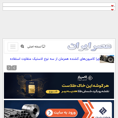
باز
نسخه اصلی
و
صفحه اول
چرا کامیون‌های کشنده همزمان از سه نوع لاستیک متفاوت استفاده
بسته
می‌کنند؟
تماس با ما
کردن
آرشیو
منو
جستجو
نظرسنجی
آب و هوا
اوقات شرعی
پیوند ها
سواد زندگی