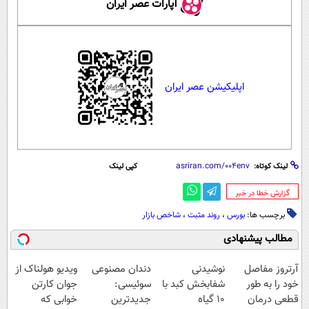
آپارات عصر ایران
اپلیکیشن عصر ایران
لینک کوتاه:
کپی لینک
‌گزارش خطا در خبر
برچسب ها:
بورس
،
روند مثبت
،
شاخص بازار
مطالب پیشنهادی
آرتروز مفاصل
نوشیدنی
دندان مصنوعی
ویدیو هولناک از
خود را به طور
شفابخش کبد با
سوئیسی:
جوان کارتن
قطعی درمان
10 گیاه
جدیدترین
خوابی که