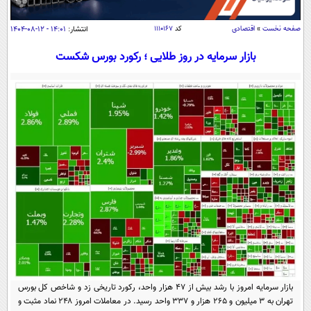
سیاسی
اقتصاد
صفحه نخست
»
اقتصادی
کد
۱۱۱۰۱۶۷
انتشار:
۱۴:۰۱ - ۱۲-۰۸-۱۴۰۴
جامعه
اقتصادی
بازار سرمایه در روز طلایی ؛ رکورد بورس شکست
ورزشی
اجتماعی
خودرو
بین الملل
حوادث
فرهنگ و هنر
سیاست خارجی
سلامت
علم و دانش
یک برش دانایی
قرآن
فناوری و It
محیط زیست
گوناگون
علمی
سفر و تفریح
فیلم
سرگرمی
اخبار کریپتو
عصر ایران 2
اقتصاد
باشگاه مغز
آموزش زبان
خواندنی ها و دیدنی ها
ورزش
مجله تصویری سلاح
بازار سرمایه امروز با رشد بیش از ۴۷ هزار واحد، رکورد تاریخی زد و شاخص کل بورس
داستان کوتاه
سیاست
تهران به ۳ میلیون و ۲۶۵ هزار و ۳۳۷ واحد رسید. در معاملات امروز ۲۴۸ نماد مثبت و