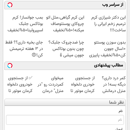
کنید!
موثر(تخفیف تا
فناوری اروپا،
میلیاردر شد.
از سراسر وب
◗پرسش‌نامه◖
امشب)
سبک و مقاوم |
آموزش رایگان
پرداخت قسطی
این دکتر شیرازی کرم
این کرم گیاهی،مثل اتو
بمب جوانساز! کرم
ترمیم زخم ایرانی را
چروکای پوستتوصاف
بوتاکس جلبک
ساخت!!!
میکنه!50%تخفیف
اسپیرولینا50%تخفیف
بدون سوزن پوستتو
چرا ضدچروک جلبک؟
جای بخیه داری؟؟ فقط
10سال جوون
چون بدون بوتاکس
در 3 هفته ترمیمش
کن50%تخفیف پاییزی
جوون میشی💉
کن!😍
۴۰٪تخفیف
مطالب پیشنهادی
کمر درد داری؟
از جستجوی
میخوای
✅ از جستجوی
دیگه بسه! در
خودری دلخواه
کمردردت رو "در
خودروی دلخواه
منزل درمانش
کرمان موتور تا
منزل" درمان
کرمان موتور تا
کن
فروش آن،
کنی؟ (◂فیلم +
فروش ساده، بی
نظر شما
(◀پرسش‌نامه)
ساده، بی واسطه
◂پرسش‌نامه)
واسطه و
و مستقیم
مستقیم
نام
ایمیل