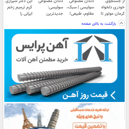
از جستجوی
دندان مصنوعی
دندان مصنوعی
این دکتر شیرازی
خودری دلخواه
سوئیسی | سبک،
سوئیسی:
کرم ترمیم زخم
کرمان موتور تا
مقاوم، طبیعی!
جدیدترین
ایرانی را
فروش آن،
ویزیت
فناوری اروپا،
ساخت!!!
بازگشت به بالای صفحه
ساده، بی واسطه
رایگان+پرداخت
سبک و مقاوم |
و مستقیم
اقساطی😍
پرداخت قسطی