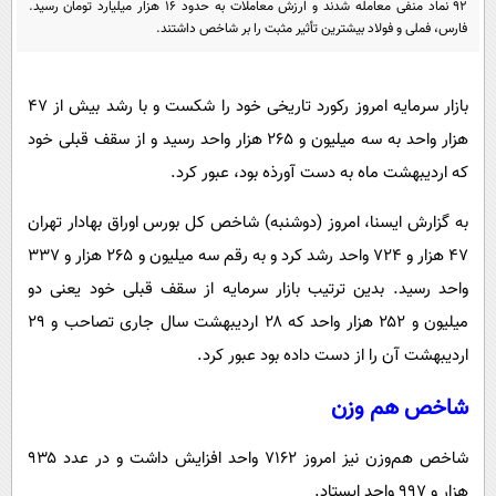
۹۲ نماد منفی معامله شدند و ارزش معاملات به حدود ۱۶ هزار میلیارد تومان رسید.
پیامک
سرگرمی
فارس، فملی و فولاد بیشترین تأثیر مثبت را بر شاخص داشتند.
روانشناسی
فناوری
آشپزی
گوناگون
بازار سرمایه امروز رکورد تاریخی خود را شکست و با رشد بیش از ۴۷
دانلود
حوادث
هزار واحد به سه میلیون و ۲۶۵ هزار واحد رسید و از سقف قبلی خود
که اردیبهشت ماه به دست آورذه بود، عبور کرد.
محیط زیست
سلامت
به گزارش ایسنا، امروز (دوشنبه) شاخص کل بورس اوراق بهادار تهران
۴۷ هزار و ۷۲۴ واحد رشد کرد و به رقم سه میلیون و ۲۶۵ هزار و ۳۳۷
فرهنگی
واحد رسید. بدین ترتیب بازار سرمایه از سقف قبلی خود یعنی دو
بین الملل
میلیون و ۲۵۲ هزار واحد که ۲۸ اردیبهشت سال جاری تصاحب و ۲۹
اجتماعی
اردیبهشت آن را از دست داده بود عبور کرد.
حیات وحش
شاخص هم وزن
سیاست خارجی
شاخص هم‌وزن نیز امروز ۷۱۶۲ واحد افزایش داشت و در عدد ۹۳۵
هزار و ۹۹۷ واحد ایستاد.