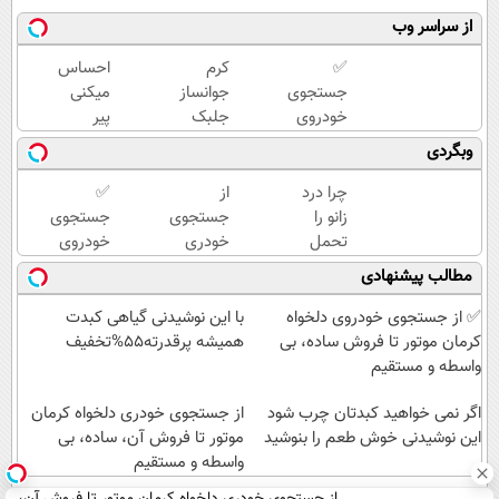
از سراسر وب
✅
کرم
احساس
جستجوی
جوانساز
میکنی
خودروی
جلبک
پیر
دلخواه
اسپیرولینا
شدی؟
وبگردی
کرمان
🔥 (تحت
جوانی
موتور 👈
لیسانس
رو با
چرا درد
از
✅
فروش
آلمان)
جوانساز
زانو را
جستجوی
جستجوی
ساده، بی
جلبک
تحمل
خودری
خودروی
واسطه و
تجربه
می‌کنی؟
دلخواه
دلخواه
مطالب پیشنهادی
مستقیم
کن
خیلی
کرمان
کرمان
ساده
موتور تا
موتور 👈
✅ از جستجوی خودروی دلخواه
با این نوشیدنی گیاهی کبدت
درمنزل
فروش
فروش
کرمان موتور تا فروش ساده، بی
همیشه پرقدرته55%تخفیف
درمانش
آن،
ساده، بی
واسطه و مستقیم
کن
ساده، بی
واسطه و
اگر نمی خواهید کبدتان چرب شود
واسطه و
مستقیم
از جستجوی خودری دلخواه کرمان
این نوشیدنی خوش طعم را بنوشید
مستقیم
موتور تا فروش آن، ساده، بی
واسطه و مستقیم