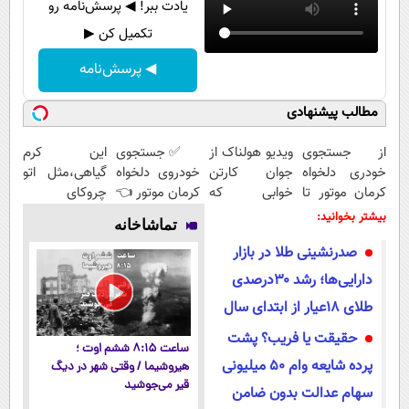
یادت ببر! ◀ پرسش‌نامه رو
تکمیل کن ▶
◀ پرسش‌نامه
مطالب پیشنهادی
از جستجوی
ویدیو هولناک از
✅ جستجوی
این کرم
خودری دلخواه
جوان کارتن
خودروی دلخواه
گیاهی،مثل اتو
کرمان موتور تا
خوابی که
کرمان موتور 👈
چروکای
فروش آن،
میلیاردر شد.
فروش ساده،
پوستتوصاف
بیشتر بخوانید:
تماشاخانه
ساده، بی
آموزش رایگان
بی واسطه و
میکنه!50%تخفیف
صدرنشینی طلا در بازار
واسطه و
مستقیم
مستقیم
دارایی‌ها؛ رشد ۳۰درصدی
طلای ۱۸عیار از ابتدای سال
حقیقت یا فریب؟ پشت
ساعت ۸:۱۵ ششم اوت ؛
پرده شایعه وام ۵۰ میلیونی
هیروشیما / وقتی شهر در دیگ
قیر می‌جوشید
سهام عدالت بدون ضامن