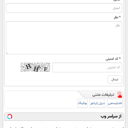
* نظر
* کد امنیتی
اعتبارسنجی
دیزل ژنراتور
بوکینگ
از سراسر وب