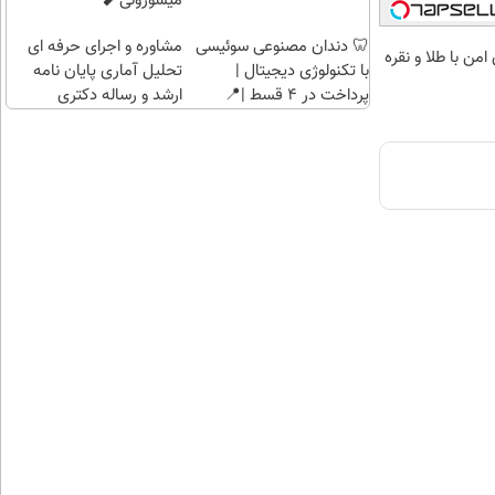
میسوزونی🧨
🦷 دندان مصنوعی سوئیسی
مشاوره و اجرای حرفه ای
من با طلا و نقره
با تکنولوژی دیجیتال |
تحلیل آماری پایان نامه
پرداخت در 4 قسط |📍
ارشد و رساله دکتری
تهران