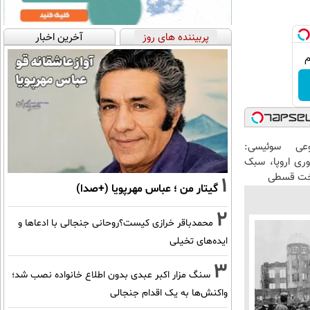
پربیننده های روز
آخرین اخبار
عی سوئیسی:
وری اروپا، سبک
اخت قسطی
1
گیتار من ؛ عباس مهرپویا (+صدا)
2
محمدباقر خرازی کیست؟روحانی جنجالی با ادعاها و
ایده‌های تخیلی
3
سنگ مزار اکبر عبدی بدون اطلاع خانواده نصب شد؛
واکنش‌ها به یک اقدام جنجالی