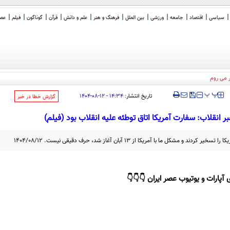
سیاسی
اقتصاد
جامعه
ورزشی
بین الملل
فرهنگ و هنر
علم و دانش
قرآن
گوناگون
فیلم
عصر 
ر می روم
‍‍‍ پ
پ
تاریخ انتشار:
۱۴:۳۴ - ۱۲-۰۸-۱۴۰۴
‌گزارش خطا در خبر
ر انقلاب: سفارت آمریکا اتاق توطئه علیه انقلاب بود (فیلم)
کل ما با آمریکا از ۱۳ آبان آغاز شد، حرف دقیقی نیست. ۱۴۰۴/۰۸/۱۲
 آپارات و یوتیوب عصر ایران 👇👇👇