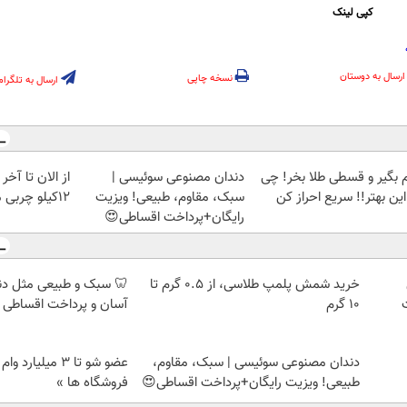
کپی لینک
ارسال به دوستان
نسخه چاپی
ارسال به تلگرام
م بگیر و قسطی طلا بخر! چی
دندان مصنوعی سوئیسی |
از الان تا آخ
این بهتر!! سریع احراز کن
سبک، مقاوم، طبیعی! ویزیت
12کیلو چربی میسوزونی🧨
رایگان+پرداخت اقساطی😍
خرید شمش پلمپ طلاسی، از ۰.۵ گرم تا
🦷 سبک و طبیعی مثل د
۱۰ گرم
آسان و پرداخت اقساطی 
دندان مصنوعی سوئیسی | سبک، مقاوم،
عضو شو تا 3 میلیار
طبیعی! ویزیت رایگان+پرداخت اقساطی😍
فروشگاه ها »