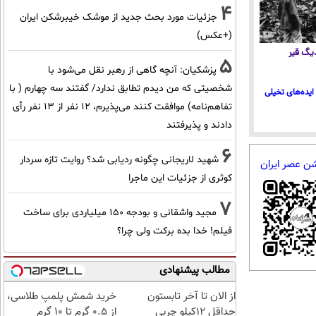
4
جزئیات مورد بحث جدید از موشک خیبرشکن ایران
(+عکس)
 دیگ قیر
5
پزشکیان‌: آنچه گاهی از رهبر نقل می‌شود با
شخصیتی که من دیدم تطابق ندارد/ گفتند سه چهارم ( با
ایده‌های تخیلی
تفاهم‌نامه) موافقت کنند می‌پذیرم، 12 نفر از 13 نفر رأی
دادند و پذیرفتند
6
شهید لاریجانی چگونه ردیابی شد؟ روایت تازه سردار
شن عصر ایران
کوثری از جزئیات این ماجرا
7
مجید واشقانی و بودجه 150 میلیاردی برای ساخت
فیلم! خدا بده برکت ولی چرا؟
مطالب پیشنهادی
از الان تا آخر تابستون
خرید شمش پلمپ طلاسی،
حداقل 12کیلو چربی
از ۰.۵ گرم تا ۱۰ گرم