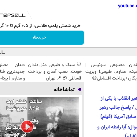
youtube.
خرید شمش پلمپ طلاسی، از ۰.۵ گرم تا ۱۰ گرم
خریدطلا
ندان مصنوعی سوئیسی |
🦷 سبک و طبیعی مثل دندان
دندان مصنو
بک، مقاوم، طبیعی! ویزیت
خودت! نصب آسان و پرداخت
جدیدترین فنا
یگان+پرداخت اقساطی😍
اقساطی 💳 📍 تهران
و مقاوم | پرد
تماشاخانه
ر انقلاب با یکی از
 / پاسخ جالب رهبر
سابق آمریکا (فیلم)
ل: آیا رابطه ایران و
(فیلم)