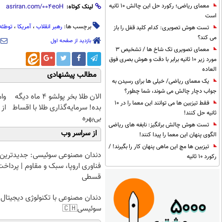
معمای ریاضی؛ رکورد حل این چالش 10 ثانیه
لینک کوتاه:
است
برچسب ها:
رهبر انقلاب
،
آمریکا
،
توطئه
تست هوش تصویری: کدام کلید قفل را باز
می کند؟
بازدید از صفحه اول
معمای تصویری تک شاخ ها / تشخیص 3
مورد زیر 10 ثانیه برابر با دقت و هوش بصری فوق
العاده
مطالب پیشنهادی
یک معمای ریاضی/ خیلی ها برای رسیدن به
جواب دچار چالش می شوند، شما چطور؟
الان طلا بخر پولشو 4 ماه دیگه
وا
فقط تیزبین ها می توانند این معما را در 10
بده! سرمایه‌گذاری طلا با اقساط
از 
ثانیه حل کنند!
بی‌بهره
تست هوش چالش برانگیز: نابغه های ریاضی
از سراسر وب
الگوی پنهان این معما را پیدا کنند!
تیزبین ها مچ این ماهی پنهان کار را بگیرند! /
دندان مصنوعی سوئیسی: جدیدترین
رکورد 10 ثانیه
فناوری اروپا، سبک و مقاوم | پرداخت
قسطی
دندان مصنوعی با تکنولوژی دیجیتال
سوئیسی🇨🇭