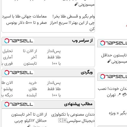
میسوزونی🧨
وام بگیر و قسطی طلا بخر!
معاملات جهانی طلا با اسپرد
چی از این بهتر!! سریع احراز
صفر و تا ۵۰۰ دلار بونوس
کن
از سراسر وب
پس‌انداز
از الان تا
تحلیل
ر تابستون حداقل
طلا فقط
آخر
آماری
با ۱۰۰
تابستون
فوری با
هزارتومان
حداقل
نرم
وبگردی
(امن و
12کیلو
افزار
راحت)
چربی
SPSS
پس‌انداز
خرید
الان طلا
میسوزونی
به
ندان خودت! نصب
طلا فقط
طلای
🧨
همراه
 📍 تهران
با ۱۰۰
آبشده
دیگه بده
آموزش
هزارتومان
حتی با
سرمایه‌گ
مطالب پیشنهادی
کامل
(امن و
۱۰۰هزارتومان
طلا با ا
د وام بگیر « ویژه
حتی
راحت)
بی‌بهره
دندان مصنوعی با تکنولوژی
از الان تا آخر تابستون
یک
دیجیتال سوئیسی🇨🇭
حداقل 12کیلو چربی
روزه !!