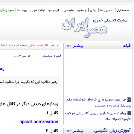
صفحه اول
تماس با ما
آرشیو
جستجو
نظرسنجی
آب و هوا
اوقات شرعی
پیوند ها
سواد زندگی
فیلم
بیشتر »»
آیت الله احمد جنتی: هفته ای دو بار استخ
فیلم
»
سیاست
کد خبر
۱۱۱۰۱۸۹
رهب
رهبر انقلاب: این که بگوییم چرا سفارت آمریکا را تسخیر کردند و مش
طرز تهیه سوپ قارچ خامه‌ای خوشمزه؛ یک
ویدئوهای دیدنی دیگر در کانال های
پیش‌غذای ساده و مجلسی
کانال 1
روایت امین حیایی از روزی که از بازی در فیلم
«قرمز» انصراف داد
aparat.com/asriran
آموزش زبان انگلیسی
کانال 2
بیشتر »»