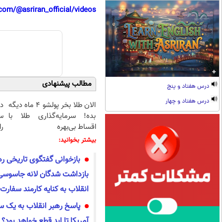
com/@asriran_official/videos
مطالب پیشنهادی
درس هفتاد و پنج
درس هفتاد و چهار
الان طلا بخر پولشو 4 ماه دیگه
د
بده! سرمایه‌گذاری طلا با
س
اقساط بی‌بهره
را
بیشتر بخوانید:
بازخوانی گفتگوی تاریخی رهب
بازداشت شدگان لانه جاسوسی
انقلاب به کنایه کارمند سفارت 
پاسخ رهبر انقلاب به یک سوا
آمریکا تا ابد قطع خواهد بود؟ 