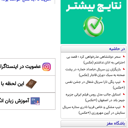
در حاشیه
سحر دولتشاهی عذرخواهی کرد ؛ قصد بی
احترامی به اذان نداشتم (عکس)
عضویت در اینستاگرام
بازیگران زن سریال «بامداد خمار» در پشت
صحنه به سبک دوران قاجار (عکس)
تیپ رنگی تارا سریال شغال در جشن نفس
این لحظه با
(+عکس)
استایل جالب مدل روس فیلم ایرانی جزیره
آموزش زبان ان
جیمز باند در اصفهان (+عکس)
تیپ مشکی و خاص فریبا نادری ستاره سریال
ستایش در آیین مهرورزی (+عکس)
باشگاه مغز