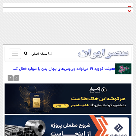
باز
نسخه اصلی
و
صفحه اول
عفونت کووید ۱۹ می‌تواند ویروس‌های پنهان بدن را دوباره فعال کند
بسته
تماس با ما
کردن
آرشیو
منو
جستجو
نظرسنجی
آب و هوا
اوقات شرعی
پیوند ها
سواد زندگی