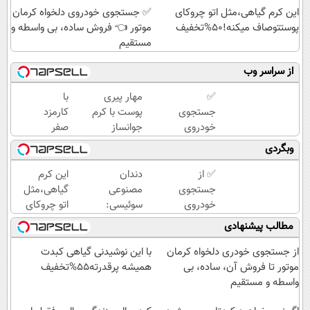
این کرم گیاهی،مثل اتو چروکای
✅ جستجوی خودروی دلخواه کرمان
پوستتوصاف میکنه!50%تخفیف
موتور 👈 فروش ساده، بی واسطه و
مستقیم
از سراسر وب
✅
مهار پیری
با
جستجوی
پوست با کرم
کارمزد
خودروی
جوانساز
صفر
دلخواه
پوست
تومان
وبگردی
کرمان
آلمانی(تخفیف
وام
موتور 👈
ویژه تا
بگیر و
✅ از
دندان
این کرم
فروش
امشب)
طلا
جستجوی
مصنوعی
گیاهی،مثل
ساده، بی
بخر |
خودروی
سوئیسی:
اتو چروکای
واسطه و
تکنوپی
دلخواه
جدیدترین
پوستتوصاف
مطالب پیشنهادی
مستقیم
کرمان
فناوری
میکنه!50%تخفیف
موتور تا
اروپا،
از جستجوی خودری دلخواه کرمان
با این نوشیدنی گیاهی کبدت
فروش
سبک و
موتور تا فروش آن، ساده، بی
همیشه پرقدرته55%تخفیف
ساده، بی
مقاوم |
واسطه و مستقیم
واسطه و
پرداخت