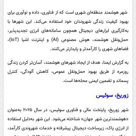
پیامک
سرگرمی
شهر هوشمند منطقه‌ای شهری است که از فناوری، داده و نوآوری برای
روانشناسی
فناوری
بهبود کیفیت زندگی شهروندان خود استفاده می‌کند. این شهرها با
آشپزی
گوناگون
به‌کارگیری ابزارهای دیجیتال همچون سامانه‌های انرژی تجدیدپذیر،
دانلود
حوادث
حمل‌ونقل هوشمند، هوش مصنوعی (AI) و اینترنت اشیا (IoT)،
محیط زیست
فضاهای شهری را کارآمدتر و پایدارتر می‌کنند.
سلامت
به گزارش ایمنا، هدف از ایجاد شهرهای هوشمند، آسان‌تر کردن زندگی
فرهنگی
روزمره از طریق بهبود حمل‌ونقل عمومی، کاهش آلودگی، کنترل
پسماند و تضمین ایمنی محله‌ها است.
بین الملل
اجتماعی
زوریخ، سوئیس
حیات وحش
شهر زوریخ، پایتخت مالی و فناوری سوئیس، در سال ۲۰۲۵ به‌عنوان
سیاست خارجی
«هوشمندترین شهر جهان» شناخته می‌شود. این شهر به‌دلیل استفاده
از انرژی پاک، زیرساخت دیجیتال پیشرفته و خدمات شهروندی کارآمد،