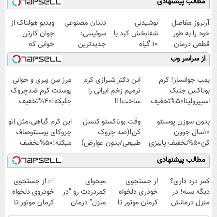
مطالب پیشنهادی
آرتروز مفاصل
نوشیدنی
دندان مصنوعی
ویدیو هولناک از
خود را به طور
شفابخش کبد با
سوئیسی:
جوان کارتن
قطعی درمان
10 گیاه
جدیدترین
خوابی که
کنید!
موثر(تخفیف تا
فناوری اروپا،
میلیاردر شد.
از سراسر وب
◗پرسش‌نامه◖
امشب)
سبک و مقاوم |
آموزش رایگان
پرداخت قسطی
بمب جوانساز! کرم
این دکتر شیرازی کرم
مرز بین پیری و جوانی
بوتاکس جلبک
ترمیم زخم ایرانی را
پوستت کرم ضدچروک
اسپیرولینا50%تخفیف
ساخت!!!
جلبکه!40%تخفیف
بدون سوزن پوستتو
وقت بوتاکستو کنسل
این کرم گیاهی،مثل اتو
10سال جوون
کن!(ضد چروک
چروکای پوستتوصاف
کن50%تخفیف پاییزی
طبیعی/بدون عوارض)
میکنه!50%تخفیف
مطالب پیشنهادی
کمر درد داری؟
از جستجوی
میخوای
✅ از جستجوی
دیگه بسه! در
خودری دلخواه
کمردردت رو "در
خودروی دلخواه
منزل درمانش
کرمان موتور تا
منزل" درمان
کرمان موتور تا
کن
فروش آن،
کنی؟ (◂فیلم +
فروش ساده، بی