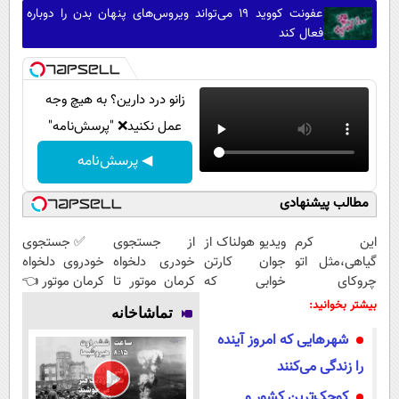
عفونت کووید ۱۹ می‌تواند ویروس‌های پنهان بدن را دوباره
فعال کند
زانو درد دارین؟ به هیچ وجه
عمل نکنید❌ "پرسش‌نامه"
◀ پرسش‌نامه
مطالب پیشنهادی
این کرم
ویدیو هولناک از
از جستجوی
✅ جستجوی
گیاهی،مثل اتو
جوان کارتن
خودری دلخواه
خودروی دلخواه
چروکای
خوابی که
کرمان موتور تا
کرمان موتور 👈
پوستتوصاف
میلیاردر شد.
فروش آن،
فروش ساده،
بیشتر بخوانید:
تماشاخانه
میکنه!50%تخفیف
آموزش رایگان
ساده، بی
بی واسطه و
شهرهایی که امروز آینده
واسطه و
مستقیم
مستقیم
را زندگی می‌کنند
کوچک‌ترین کشور و