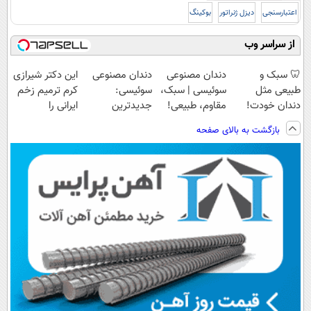
اعتبارسنجی
دیزل ژنراتور
بوکینگ
از سراسر وب
🦷 سبک و
دندان مصنوعی
دندان مصنوعی
این دکتر شیرازی
طبیعی مثل
سوئیسی | سبک،
سوئیسی:
کرم ترمیم زخم
دندان خودت!
مقاوم، طبیعی!
جدیدترین
ایرانی را
نصب آسان و
ویزیت
فناوری اروپا،
ساخت!!!
بازگشت به بالای صفحه
پرداخت اقساطی
رایگان+پرداخت
سبک و مقاوم |
💳 📍 تهران
اقساطی😍
پرداخت قسطی