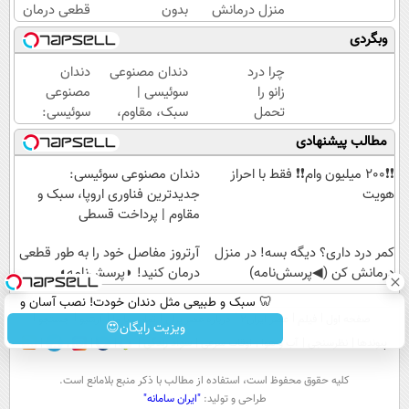
منزل درمانش
بدون
قطعی درمان
کن
پوچ از
کنید!
وبگردی
(◀پرسش‌نامه)
PS5
◗پرسش‌نامه◖
تا
چرا درد
دندان مصنوعی
دندان
آیفون17
زانو را
سوئیسی |
مصنوعی
و بیت
تحمل
سبک، مقاوم،
سوئیسی:
کوین
می‌کنی؟
طبیعی! ویزیت
جدیدترین
مطالب پیشنهادی
🔥
خیلی
رایگان+پرداخت
فناوری
ساده
اقساطی😍
اروپا،
❗❗200 میلیون وام❗❗ فقط با احراز
دندان مصنوعی سوئیسی:
درمنزل
سبک و
هویت
جدیدترین فناوری اروپا، سبک و
درمانش
مقاوم |
مقاوم | پرداخت قسطی
کن
پرداخت
کمر درد داری؟ دیگه بسه! در منزل
قسطی
آرتروز مفاصل خود را به طور قطعی
درمانش کن (◀پرسش‌نامه)
درمان کنید! ◗پرسش‌نامه◖
🦷 سبک و طبیعی مثل دندان خودت! نصب آسان و
صفحه اول
فیلم
عصر ایران۲
درباره عصرایران
تماس با ما
آرشیو
جستجو
پرداخت اقساطی 💳 📍 تهران
ویزیت رایگان😍
پیوندها
نظرسنجی
آب و هوا
اوقات شرعی
سواد زندگی
كليه حقوق محفوظ است، استفاده از مطالب با ذكر منبع بلامانع است.
طراحی و تولید:
"ایران سامانه"