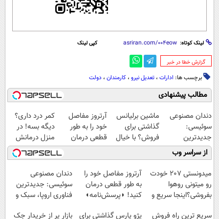
لینک کوتاه:
کپی لینک
‌گزارش خطا در خبر
برچسب ها:
ادارات
،
تعدیل نیرو
،
کارمندان
،
دولت
مطالب پیشنهادی
دندان مصنوعی
ماشین برلیانس
آرتروز مفاصل
کمر درد داری؟
سوئیسی:
گذاشتی برای
خود را به طور
دیگه بسه! در
جدیدترین
فروش؟ با خیال
قطعی درمان
منزل درمانش
فناوری اروپا،
راحت بفروش
کنید!
کن
از سراسر وب
سبک و مقاوم |
◗پرسش‌نامه◖
(◀پرسش‌نامه)
پرداخت قسطی
میدونستی 207 خودت
آرتروز مفاصل خود را
دندان مصنوعی
رو میتونی روهوا
به طور قطعی درمان
سوئیسی: جدیدترین
بفروشی؟اینجا سریع و
کنید! ◗پرسش‌نامه◖
فناوری اروپا، سبک و
راحت بفروش
مقاوم | پرداخت
سریع ترین راه فروش
پژو پارس گذاشتی برای
بازار پر از خریدار جک
قسطی