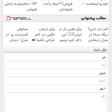
خودرو اینجاست ✅
فروش؟؟ اینجا راحت
S3 / ماشینتو به راحتی
بفروشش
بفروش
مطالب پیشنهادی
کمر درد داری؟
برای اولین بار در
برای درمان
میخوای
دیگه بسه! در
ایران🇮🇷 این
دائمی درد کمر
کمردردت رو "در
منزل درمانش
دکتر کرم ترمیم
جراحی نکنید! ◀
منزل" درمان
کن
کننده 23 روزه
پرسش‌نامه رو پر
کنی؟ (◂فیلم +
نظر شما
(◀پرسش‌نامه)
ساخت!
کن ▶
◂پرسش‌نامه)
نام
ایمیل
* نظر