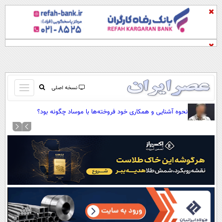
باز
نسخه اصلی
و
صفحه اول
نحوه آشنایی و همکاری خود فروخته‌ها با موساد چگونه بود؟
بسته
تماس با ما
کردن
آرشیو
منو
جستجو
نظرسنجی
آب و هوا
اوقات شرعی
پیوند ها
سواد زندگی