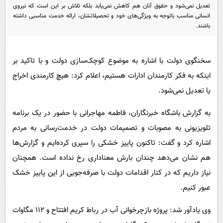
پیامک
سرگرمی
تعدیل نمی‌شود و حقوق آنان هم کاهش نمی‌یابد بلکه تلاش بر این است که نیروی
انسانی مناسب باتوجه به ویژگی‌های خود و تحصیلاتشان، ارائه خدمت مناسبی داشته
روانشناسی
فناوری
باشند.
آشپزی
گوناگون
دانلود
سخنگوی دولت با اشاره به موضوع کوچک‌سازی دولت و با تاکید بر
حوادث
اینکه به فکر کارمندان ادارات هستیم، اعلام کرد: هیچ کارمندی اخراج
محیط زیست
یا تعدیل نمی‌شود.
سلامت
به گزارش باشگاه خبرنگاران، فاطمه مهاجرانی با حضور در یک برنامه
فرهنگی
تلویزیونی به مصوبات و تصمیمات دولت در خدمت‌رسانی به مردم
بین الملل
اشاره کرد و گفت: تاکنون پاییز خشکی را سپری کرده‌ایم و گزارش‌ها
اجتماعی
هم نشان می‌دهد چندان بارش معناداری رخ نداده است. همچنان
حیات وحش
نیاز داریم که در کنار اقدامات دولت با صرفه‌جویی از این پاییز خشک
عبور کنیم.
سیاست خارجی
وی یادآور شد: پروژه بازچرخوانی آب در رباط کریم افتتاح و ۱۱۲ مگاوات