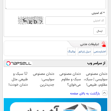
* کد امنیتی
اعتبارسنجی
دیزل ژنراتور
بوکینگ
از سراسر وب
دندان مصنوعی
دندان مصنوعی
دندان مصنوعی
🦷 سبک و
سوئیسی | سبک،
سبک و مقاوم
سوئیسی:
طبیعی مثل
مقاوم، طبیعی!
می‌خوای؟
جدیدترین
دندان خودت!
ویزیت
پرداخت اقساطی
فناوری اروپا،
نصب آسان و
بازگشت به بالای صفحه
رایگان+پرداخت
هم داریم!😍 |
سبک و مقاوم |
پرداخت اقساطی
اقساطی😍
📍تهران
پرداخت قسطی
💳 📍 تهران