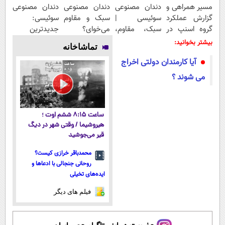
مسیر همراهی و
دندان مصنوعی
دندان مصنوعی
دندان مصنوعی
گزارش عملکرد
سوئیسی |
سبک و مقاوم
سوئیسی:
گروه اسنپ در
سبک، مقاوم،
می‌خوای؟
جدیدترین
۱۴۰۴
طبیعی! ویزیت
پرداخت
فناوری اروپا،
بیشتر بخوانید:
تماشاخانه
رایگان+پرداخت
اقساطی هم
سبک و مقاوم |
آیا کارمندان دولتی اخراج
اقساطی😍
داریم!😍 | 📍
پرداخت قسطی
تهران
می شوند ؟
ساعت ۸:۱۵ ششم اوت ؛
هیروشیما / وقتی شهر در دیگ
قیر می‌جوشید
محمدباقر خرازی کیست؟
روحانی جنجالی با ادعاها و
ایده‌های تخیلی
فیلم های دیگر