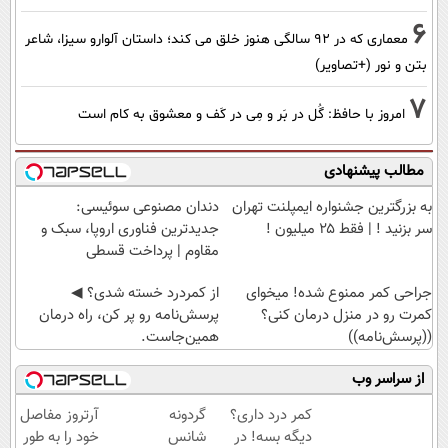
6
معماری که در 92 سالگی هنوز خلق می کند؛ داستان آلوارو سیزا، شاعر
بتن و نور (+تصاویر)
7
امروز با حافظ: گُل در بَر و مِی در کَف و معشوق به کام است
مطالب پیشنهادی
به بزرگترین جشنواره ایمپلنت تهران
دندان مصنوعی سوئیسی:
سر بزنید ! | فقط ۲۵ میلیون !
جدیدترین فناوری اروپا، سبک و
مقاوم | پرداخت قسطی
جراحی کمر ممنوع شده! میخوای
از کمردرد خسته شدی؟ ◀
کمرت رو در منزل درمان کنی؟
پرسش‌نامه رو پر کن، راه درمان
((پرسش‌نامه))
همین‌جاست.
از سراسر وب
کمر درد داری؟
گردونه
آرتروز مفاصل
دیگه بسه! در
شانس
خود را به طور