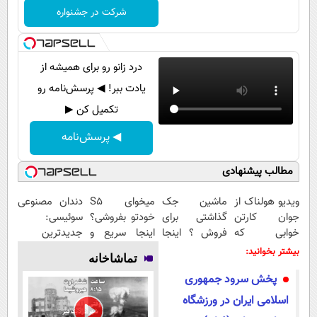
پیامک
سرگرمی
شرکت در جشنواره
روانشناسی
فناوری
آشپزی
گوناگون
درد زانو رو برای همیشه از
دانلود
حوادث
یادت ببر! ◀ پرسش‌نامه رو
تکمیل کن ▶
محیط زیست
◀ پرسش‌نامه
سلامت
فرهنگی
مطالب پیشنهادی
بین الملل
ویدیو هولناک از
ماشین جک
میخوای S5
دندان مصنوعی
جوان کارتن
گذاشتی برای
خودتو بفروشی؟
سوئیسی:
اجتماعی
خوابی که
فروش ؟ اینجا
اینجا سریع و
جدیدترین
حیات وحش
میلیاردر شد.
سریع و راحت
منصفانه تر
فناوری اروپا،
بیشتر بخوانید:
تماشاخانه
آموزش رایگان
بفروش
بفروش
سبک و مقاوم |
سیاست خارجی
پخش سرود جمهوری
پرداخت قسطی
اسلامی ایران در ورزشگاه