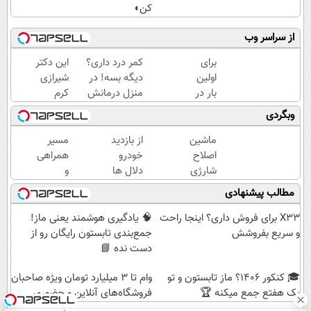
کن◖
از سراسر وب
برای
کمر درد داری؟
این دکتر
اولین
دیگه بسه! در
شیرازی
بار در
منزل درمانش
کرم
ایران
کن
ترمیم
وبگردی
🇮🇷
(◀پرسش‌نامه)
زخم
این
ایرانی را
ماشین
از بازدید
مسیر
دکتر
ساخت!!!
اصلاح
خودرو
همراهی
کرم
شارژی
دلال ها
و
ترمیم
(قیمت
خسته
گزارش
مطالب پیشنهادی
کننده
باورنکردنی
شدی؟
عملکرد
23
تا امشب)
اطلاعات
گروه
X33 برای فروش داری؟ اینجا راحت
🧠 یادگیری هوشمند یعنی ماز!
روزه
ماشینت
اسنپ
و سریع بفروشش
جمع‌بندی تابستون رایگان رو از
ساخت!
رو اینجا
در
دست نده 📘
ثبت کن
۱۴۰۴
🎓 کنکور ۱۴۰6؟ ماز تابستون و تو
وام تا ۳ میلیارد تومان ویژه صاحبان
یک هفتع جمع میکنه 🏆
فروشگاه‌های آنلاین و حضوری