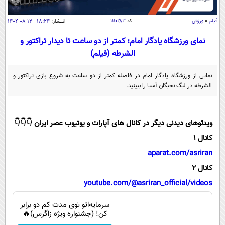
سیاسی
اقتصاد
فیلم
»
ورزش
کد
۱۱۱۰۲۸۳
انتشار:
۱۸:۲۴ - ۱۲-۰۸-۱۴۰۴
جامعه
اقتصادی
نمای ورزشگاه یادگار امام؛ کمتر از دو ساعت تا دیدار تراکتور و
الشرطه (فیلم)
ورزشی
اجتماعی
خودرو
بین الملل
حوادث
نمایی از ورزشگاه یادگار امام در فاصله کمتر از دو ساعت به شروع بازی تراکتور و
الشرطه در لیگ نخبگان آسیا را ببینید.
فرهنگ و هنر
سیاست خارجی
سلامت
علم و دانش
یک برش دانایی
ویدئوهای دیدنی دیگر در کانال های آپارات و یوتیوب عصر ایران 👇👇👇
قرآن
فناوری و It
محیط زیست
کانال 1
گوناگون
علمی
سفر و تفریح
aparat.com/asriran
فیلم
سرگرمی
اخبار کریپتو
کانال 2
عصر ایران 2
اقتصاد
باشگاه مغز
youtube.com/@asriran_official/videos
آموزش زبان
خواندنی ها و دیدنی ها
ورزش
مجله تصویری سلاح
سرمایه‌اتو توی مدت کم دو برابر
داستان کوتاه
سیاست
کن! (جشنواره ویژه زاگرس)🔥