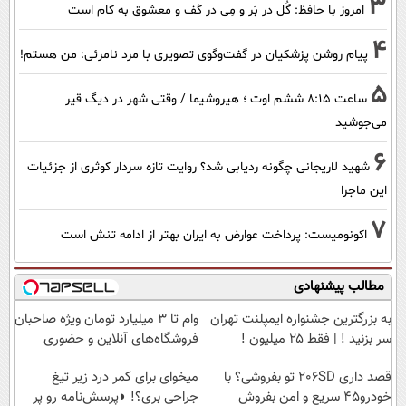
3
امروز با حافظ: گُل در بَر و مِی در کَف و معشوق به کام است
4
پیام روشن پزشکیان در گفت‌و‌گوی تصویری با مرد نامرئی: من هستم!
5
ساعت ۸:۱۵ ششم اوت ؛ هیروشیما / وقتی شهر در دیگ قیر
می‌جوشید
6
شهید لاریجانی چگونه ردیابی شد؟ روایت تازه سردار کوثری از جزئیات
این ماجرا
7
اکونومیست: پرداخت عوارض به ایران بهتر از ادامه تنش است
مطالب پیشنهادی
به بزرگترین جشنواره ایمپلنت تهران
وام تا ۳ میلیارد تومان ویژه صاحبان
سر بزنید ! | فقط ۲۵ میلیون !
فروشگاه‌های آنلاین و حضوری
قصد داری 206SD تو بفروشی؟ با
میخوای برای کمر درد زیر تیغ
خودرو45 سریع و امن بفروش
جراحی بری؟! ◗پرسش‌نامه رو پر