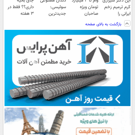
این دکتر شیرازی
وام تا ۳ میلیارد
دندان مصنوعی
جای بخیه
کرم ترمیم زخم
تومان ویژه
سوئیسی:
داری؟؟ فقط در
ایرانی را
صاحبان
جدیدترین
3 هفته
ساخت!!!
فروشگاه‌های
فناوری اروپا،
ترمیمش کن!😍
بازگشت به بالای صفحه
آنلاین و حضوری
سبک و مقاوم |
پرداخت قسطی