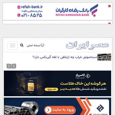
باز
نسخه اصلی
و
صفحه اول
دسته‌موتور خراب چه ارتباطی با تقه گیربکس دارد؟
بسته
تماس با ما
کردن
آرشیو
منو
جستجو
نظرسنجی
آب و هوا
اوقات شرعی
پیوند ها
سواد زندگی