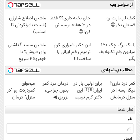
کنید!
میلیاردر شد.
رایگان رو شرکت
فناوری اروپا،
از سراسر وب
◗پرسش‌نامه◖
آموزش رایگان
کن تا دیر نشده!
سبک و مقاوم |
پرداخت قسطی
کیف لپ‌تاپت رو
جای بخیه داری؟؟ فقط
ماشین اصلاح شارژی
قسطی بخر😍
در 3 هفته ترمیمش
(قیمت باورنکردنی تا
کن!😍
امشب)
با یک برگ چک 150
این دکتر شیرازی کرم
ماشین سمند گذاشتی
میلیون وام تکنولایف
ترمیم زخم ایرانی را
برای فروش؟ با
بگیر
ساخت!!!
خودرو45 سریع
بفروش
مطالب پیشنهادی
کمر درد داری؟
برای اولین بار در
درمان درد کمر
میخوای
دیگه بسه! در
ایران🇮🇷 این
بدون جراحی،
کمردردت رو "در
منزل درمانش
دکتر کرم ترمیم
تزریق ◀
منزل" درمان
کن
کننده 23 روزه
پرسش‌نامه رو پر
کنی؟ (◂فیلم +
نظر شما
(◀پرسش‌نامه)
ساخت!
کن ▶
◂پرسش‌نامه)
نام
ایمیل