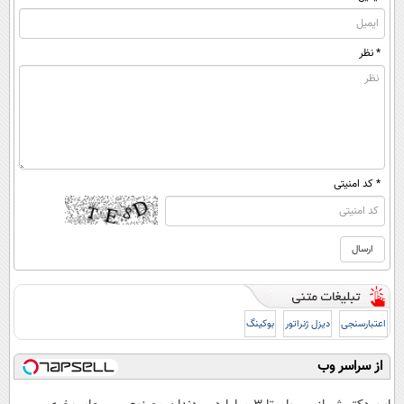
* نظر
* کد امنیتی
اعتبارسنجی
دیزل ژنراتور
بوکینگ
از سراسر وب