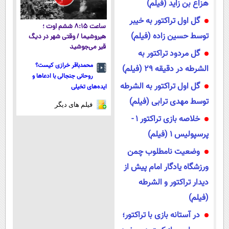
هزاع بن زاید (فیلم)
گل اول تراکتور به خیبر
ساعت ۸:۱۵ ششم اوت ؛
توسط حسین زاده (فیلم)
هیروشیما / وقتی شهر در دیگ
قیر می‌جوشید
گل مردود تراکتور به
محمدباقر خرازی کیست؟
الشرطه در دقیقه ۲۹ (فیلم)
روحانی جنجالی با ادعاها و
گل اول تراکتور به الشرطه
ایده‌های تخیلی
توسط مهدی ترابی (فیلم)
فیلم های دیگر
خلاصه بازی تراکتور ۱ -
پرسپولیس ۱ (فیلم)
وضعیت نامطلوب چمن
ورزشگاه یادگار امام پیش از
دیدار تراکتور و الشرطه
(فیلم)
در آستانه بازی با تراکتور؛