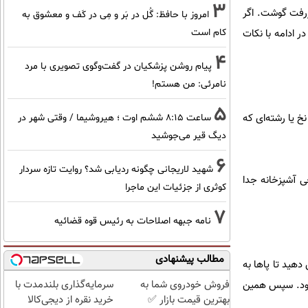
3
ررفت گوشت. اگر
امروز با حافظ: گُل در بَر و مِی در کَف و معشوق به
کام است
ر ادامه با نکات
4
پیام روشن پزشکیان در گفت‌و‌گوی تصویری با مرد
نامرئی: من هستم!
5
خ یا رشته‌ای که
ساعت ۸:۱۵ ششم اوت ؛ هیروشیما / وقتی شهر در
دیگ قیر می‌جوشید
6
شهید لاریجانی چگونه ردیابی شد؟ روایت تازه سردار
ی آشپزخانه جدا
کوثری از جزئیات این ماجرا
7
نامه جبهه اصلاحات به رئیس قوه قضائیه
مطالب پیشنهادی
دهید تا پاها به
فروش خودروی شما به
سرمایه‌گذاری بلندمدت با
نرود. سپس همین
بهترین قیمت بازار ✅
خرید نقره از دیجی‌کالا