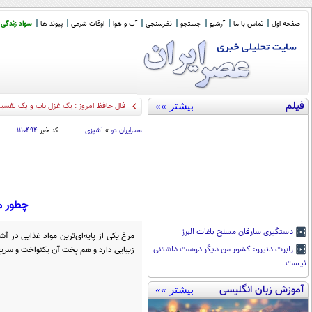
صفحه اول
تماس با ما
آرشیو
جستجو
نظرسنجی
آب و هوا
اوقات شرعی
پیوند ها
سواد زندگی
فیلم
بیشتر »»
فال حافظ امروز
_
عصرايران دو
»
آشپزی
کد خبر
۱۱۱۰۴۹۴
چطور م
دستگیری سارقان مسلح باغات البرز
مرغ یکی از پایه‌ای‌ترین مواد غذایی در
زیبایی دارد و هم پخت آن یکنواخت و سریع
رابرت دنیرو: کشور من دیگر دوست داشتنی
نیست
آموزش زبان انگلیسی
بیشتر »»