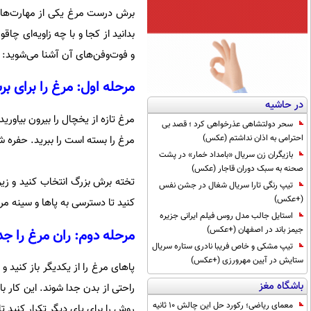
برش درست مرغ یکی از مهارت‌های
بدانید از کجا و با چه زاویه‌ای چا
و فوت‌وفن‌های آن آشنا می‌شوید:
مرحله اول: مرغ را برای بر
در حاشیه
مرغ تازه از یخچال را بیرون بیاور
سحر دولتشاهی عذرخواهی کرد ؛ قصد بی
احترامی به اذان نداشتم (عکس)
مرغ را بسته است را ببرید. حفره ش
بازیگران زن سریال «بامداد خمار» در پشت
صحنه به سبک دوران قاجار (عکس)
تخته برش بزرگ انتخاب کنید و زیر
تیپ رنگی تارا سریال شغال در جشن نفس
(+عکس)
کنید تا دسترسی به پاها و سینه مر
استایل جالب مدل روس فیلم ایرانی جزیره
جیمز باند در اصفهان (+عکس)
مرحله دوم: ران مرغ را جدا
تیپ مشکی و خاص فریبا نادری ستاره سریال
ستایش در آیین مهرورزی (+عکس)
پاهای مرغ را از یکدیگر باز کنید و
باشگاه مغز
راحتی از بدن جدا شوند. این کا
معمای ریاضی؛ رکورد حل این چالش 10 ثانیه
روش را برای پای دیگر تکرار کنید تا