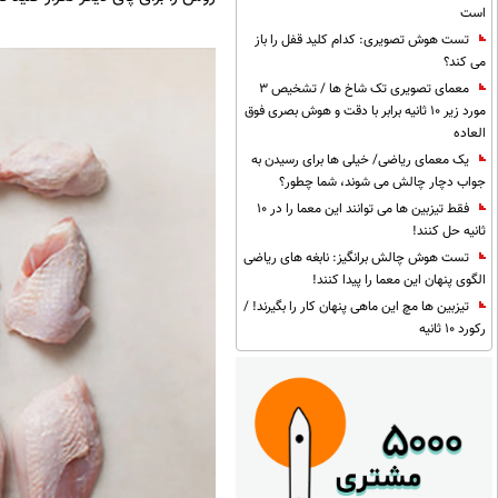
است
تست هوش تصویری: کدام کلید قفل را باز
می کند؟
معمای تصویری تک شاخ ها / تشخیص 3
مورد زیر 10 ثانیه برابر با دقت و هوش بصری فوق
العاده
یک معمای ریاضی/ خیلی ها برای رسیدن به
جواب دچار چالش می شوند، شما چطور؟
فقط تیزبین ها می توانند این معما را در 10
ثانیه حل کنند!
تست هوش چالش برانگیز: نابغه های ریاضی
الگوی پنهان این معما را پیدا کنند!
تیزبین ها مچ این ماهی پنهان کار را بگیرند! /
رکورد 10 ثانیه