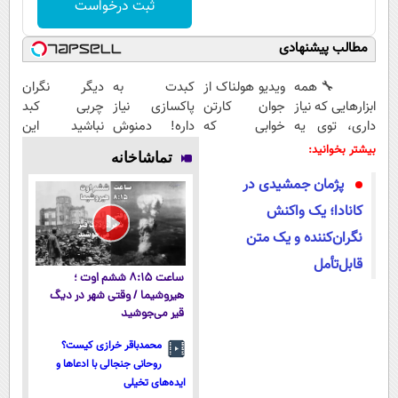
ثبت درخواست
مطالب پیشنهادی
🔧 همه
ویدیو هولناک از
کبدت به
دیگر نگران
ابزارهایی که نیاز
جوان کارتن
پاکسازی نیاز
چربی کبد
داری، توی یه
خوابی که
داره! دمنوش
نباشید این
کیف جمع شده!
میلیاردر شد.
گیاهی
نوشیدنی راه حل
بیشتر بخوانید:
تماشاخانه
تخفیف به مدت
آموزش رایگان
کبد55%تخفیف
شماست55%تخفیف
پژمان جمشیدی در
محدود
کانادا؛ یک واکنش
نگران‌کننده و یک متن
قابل‌تأمل
ساعت ۸:۱۵ ششم اوت ؛
هیروشیما / وقتی شهر در دیگ
قیر می‌جوشید
محمدباقر خرازی کیست؟
روحانی جنجالی با ادعاها و
ایده‌های تخیلی