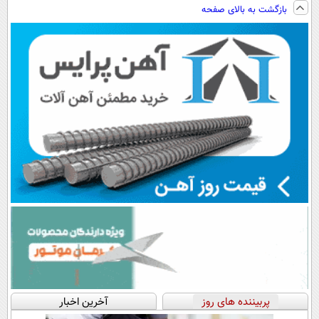
(۵۵% تخفیف)
برای درمان
فناوری اروپا،
ویزیت
بازگشت به بالای صفحه
کبدچرب
سبک و مقاوم |
رایگان+پرداخت
پرداخت قسطی
اقساطی😍
پربیننده های روز
آخرین اخبار