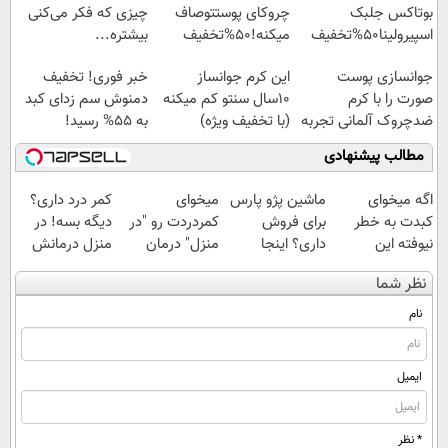
بوتاکس جلبک
چروکای پوستتوصاف
چیزی که فکر می‌کنی
اسپیرولینا50%تخفیف
میکنه!50%تخفیف
بیشتره...
جوانسازی پوست
این کرم جوانساز
خبر فوری! تخفیف
صورت را با کرم
10سال سنتو کم میکنه
دمنوش سم زدای کبد
ضدچروک آلمانی تجربه
(با تخفیف ویژه)
به 55% رسید!
کنید!
(موجودی محدود)
مطالب پیشنهادی
اگه میخوای
ماشین پژو پارس
میخوای
کمر درد داری؟
کبدت به خطر
برای فروش
کمردردت رو "در
دیگه بسه! در
نیوفته این
داری؟ اینجا
منزل" درمان
منزل درمانش
دمنوش گیاهی
سریع بفروشش
کنی؟ (◂فیلم +
کن
نظر شما
رو فراموش نکن
◂پرسش‌نامه)
(◀پرسش‌نامه)
😨
نام
ایمیل
* نظر