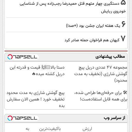
5
دستگیری چهار متهم قتل حمیدرضا رجب‌زاده پس از شناسایی
خودروی ربایش
6
یک هفته ایران جشن بود (+صدا)
7
کیهان هم فراخوان حمله صادر کرد
مطالب پیشنهادی
مجموعه 47 عددی دریل پیچ
دستا بالا🙌🏻 قیمت و قدرته این
گوشتی شارژی (تخفیف به مدت
دریل کشته میده🔥
محدود)
🛠️ برای حرفه‌ای‌ها طراحی شده،
پیچ گوشتی شارژی به مدت محدود
برای همه قابل استفاده‌ست!
تخفیف خورد ! همین الان سفارش
بده
از سراسر وب
ارزش
باکیفیت‌ترین
به