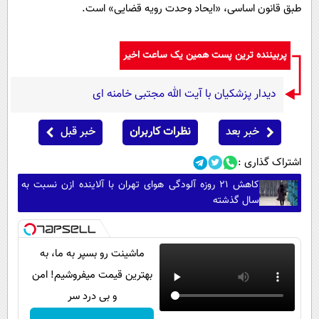
طبق قانون اساسی، «ایحاد وحدت رویه قضایی» است.
پربیننده ترین پست همین یک ساعت اخیر
دیدار پزشکیان با آیت الله مجتبی خامنه ای
خبر بعد
نظرات کاربران
خبر قبل
اشتراک گذاری :
کاهش ۲۱ روزه آلودگی هوای تهران با آلاینده ازن نسبت به
سال گذشته
ماشینت رو بسپر به ما، به
بهترین قیمت میفروشیم! امن
و بی درد سر