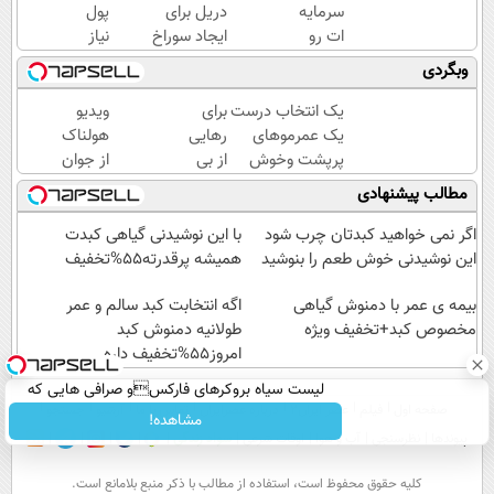
سرمایه
دریل برای
پول
ات رو
ایجاد سوراخ
نیاز
با
😱
داری؟
وبگردی
سینگال
همین
درست
الان
یک انتخاب درست
برای
ویدیو
بالا ببر
این
یک عمرموهای
رهایی
هولناک
👌✅
دوره
پرپشت وخوش
از بی
از جوان
رایگان
حالت(شامپوجلبک40%off)
پولی
کارتن
مطالب پیشنهادی
رو
دیدن
خوابی
شرکت
همین
که
اگر نمی خواهید کبدتان چرب شود
با این نوشیدنی گیاهی کبدت
کن تا
دوره
میلیاردر
این نوشیدنی خوش طعم را بنوشید
همیشه پرقدرته55%تخفیف
دیر
رایگان
شد.
نشده!
بیمه ی عمر با دمنوش گیاهی
کافیه!
اگه انتخابت کبد سالم و عمر
آموزش
مخصوص کبد+تخفیف ویژه
(شمارتو
طولانیه دمنوش کبد
رایگان
امروز55%تخفیف داره
وارد
کن)
لیست سیاه بروکرهای فارکسو صرافی هایی که
صفحه اول
فیلم
عصر ایران۲
درباره عصرایران
تماس با ما
آرشیو
جستجو
ریسک مالی دارند!
مشاهده!
پیوندها
نظرسنجی
آب و هوا
اوقات شرعی
سواد زندگی
كليه حقوق محفوظ است، استفاده از مطالب با ذكر منبع بلامانع است.