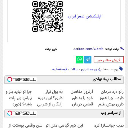
اپلیکیشن عصر ایران
لینک کوتاه:
کپی لینک
‌گزارش خطا در خبر
برچسب ها:
پژمان جمشیدی
،
عدالت
،
قوه قضاییه
مطالب پیشنهادی
زانو درد درمان
آرتروز مفاصل
به پول نیاز
چرا تو نباید بنز و
داره… چرا هنوز
خود را به طور
داری؟ این دوره
بی‌ام‌و زیر پات
داری بهش ظلم
قطعی درمان
رایگان از شر بی
باشه؟ (دوره
می‌کنی؟
کنید!
پولی خلاصت
رایگان درآمد
از سراسر وب
◗پرسش‌نامه◖
میکنه
میلیاردی)
بمب جوانساز! کرم
این کرم گیاهی،مثل اتو
سن واقعی پوستت از