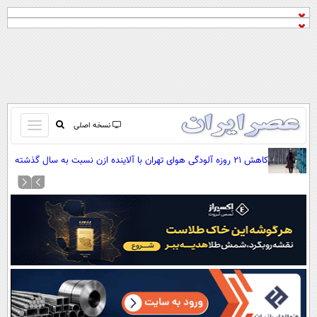
باز
نسخه اصلی
و
صفحه اول
کاهش ۲۱ روزه آلودگی هوای تهران با آلاینده ازن نسبت به سال گذشته
بسته
تماس با ما
کردن
آرشیو
منو
جستجو
نظرسنجی
آب و هوا
اوقات شرعی
پیوند ها
سواد زندگی