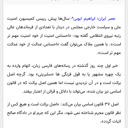
پیامک
سرگرمی
روانشناسی
فناوری
عصر ایران؛ ابراهیم ایوبی*
- سال‌ها پیش رییس کمیسیون امنیت
آشپزی
گوناگون
ملی و سیاست خارجی مجلس در دیدار با تعدادی از فرماندهان عالی
دانلود
حوادث
رتبه نیروی انتظامی گفته بود: «احساس امنیت از خود امنیت مهم تر
است». با همین ملاک می‌توان گفت «احساس عدالت از خود عدالت
محیط زیست
مهم تر است».
سلامت
خبر اول چند روز گذشته در رسانه‌های فارسی زبان، اتهام وارده به
فرهنگی
یک چهره مشهور یا به قول فرنگی ها «سلبریتی» بود. گرچه اصل
بین الملل
برائت است و در آن تردیدی نیست اما همین اصل برائت که در قانون
اجتماعی
اساسی نیز بیان شده، می‌تواند با دلائل و قرائن از اعتبار بیفتد.
حیات وحش
اصل 37 قانون اساسی بیان می‌کند: «اصل برائت است و هیچ کس از
سیاست خارجی
نظر قانون مجرم شناخته نمی شود، مگر این که جرم او در دادگاه صالح
اثبات گردد».