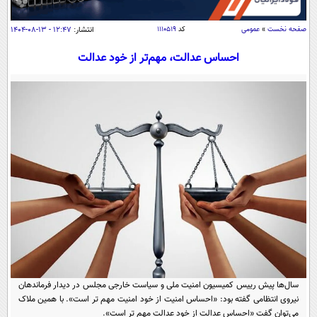
سیاسی
اقتصاد
صفحه نخست
»
عمومی
کد
۱۱۱۰۵۱۹
انتشار:
۱۲:۴۷ - ۱۳-۰۸-۱۴۰۴
جامعه
اقتصادی
احساس عدالت، مهم‌تر از خود عدالت
ورزشی
اجتماعی
خودرو
بین الملل
حوادث
فرهنگ و هنر
سیاست خارجی
سلامت
علم و دانش
یک برش دانایی
قرآن
فناوری و It
محیط زیست
گوناگون
علمی
سفر و تفریح
فیلم
سرگرمی
اخبار کریپتو
عصر ایران 2
اقتصاد
باشگاه مغز
آموزش زبان
خواندنی ها و دیدنی ها
ورزش
مجله تصویری سلاح
سال‌ها پیش رییس کمیسیون امنیت ملی و سیاست خارجی مجلس در دیدار فرماندهان
داستان کوتاه
سیاست
نیروی انتظامی گفته بود: «احساس امنیت از خود امنیت مهم تر است». با همین ملاک
می‌توان گفت «احساس عدالت از خود عدالت مهم تر است».