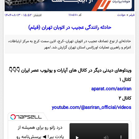
سیاسی
اقتصاد
فیلم
»
حوادث
کد
۱۱۱۰۵۷۰
انتشار:
۱۵:۵۲ - ۱۳-۰۸-۱۴۰۴
جامعه
اقتصادی
حادثه رانندگی عجیب در اتوبان تهران (فیلم)
ورزشی
اجتماعی
خودرو
حادثه‌ای از نوع تصادف عجیب در اتوبان تهران–کرج، لاین سمت کرج به مرکز ارتباطات،
بین الملل
حوادث
اعزام و راهبری عملیات اورژانس استان تهران گزارش شد./مهر
فرهنگ و هنر
سیاست خارجی
سلامت
علم و دانش
یک برش دانایی
ویدئوهای دیدنی دیگر در کانال های آپارات و یوتیوب عصر ایران 👇👇👇
قرآن
فناوری و It
کانال 1
محیط زیست
گوناگون
علمی
aparat.com/asriran
سفر و تفریح
فیلم
سرگرمی
کانال 2
اخبار کریپتو
youtube.com/@asriran_official/videos
عصر ایران 2
اقتصاد
باشگاه مغز
آموزش زبان
خواندنی ها و دیدنی ها
ورزش
مجله تصویری سلاح
درد زانو رو برای همیشه از
داستان کوتاه
سیاست
یادت ببر! ◀ پرسش‌نامه رو