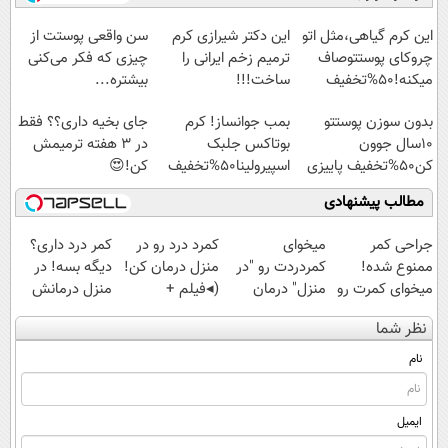
◗پرسش‌نامه◖
امشب)
حشرات خانگی و
آموزش رایگان
آفات
این کرم گیاهی،مثل اتو
این دکتر شیرازی کرم
سن واقعی پوستت از
چروکای پوستتوصاف
ترمیم زخم ایرانی را
چیزی که فکر می‌کنی
میکنه!50%تخفیف
ساخت!!!
بیشتره...
بدون سوزن پوستتو
بمب جوانساز! کرم
جای بخیه داری؟؟ فقط
10سال جوون
بوتاکس جلبک
در 3 هفته ترمیمش
کن50%تخفیف پاییزی
اسپیرولینا50%تخفیف
کن!😍
مطالب پیشنهادی
جراحی کمر
میخوای
کمرد درد رو در
کمر درد داری؟
ممنوع شده!
کمردردت رو "در
منزل درمان کن!
دیگه بسه! در
میخوای کمرت رو
منزل" درمان
(◂فیلم +
منزل درمانش
در منزل درمان
کنی؟ (◂فیلم +
پرسش‌نامه)
کن
نظر شما
کنی؟
◂پرسش‌نامه)
(◀پرسش‌نامه)
((پرسش‌نامه))
نام
ایمیل