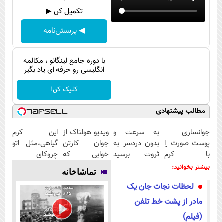
پیامک
سرگرمی
تکمیل کن ▶
روانشناسی
فناوری
◀ پرسش‌نامه
آشپزی
گوناگون
دانلود
حوادث
با دوره جامع لینگانو ، مکالمه
انگلیسی رو حرفه ای یاد بگیر
محیط زیست
کلیک کن!
سلامت
مطالب پیشنهادی
فرهنگی
جوانسازی
به سرعت و
ویدیو هولناک از
این کرم
بین الملل
پوست صورت را
بدون دردسر به
جوان کارتن
گیاهی،مثل اتو
اجتماعی
با کرم
ثروت برسید
خوابی که
چروکای
ضدچروک
(دوره کاملا
میلیاردر شد.
پوستتوصاف
بیشتر بخوانید:
حیات وحش
تماشاخانه
آلمانی تجربه
رایگان
آموزش رایگان
میکنه!50%تخفیف
لحظات نجات جان یک
کنید!
پولسازی)
سیاست خارجی
مادر از پشت خط تلفن
(فیلم)