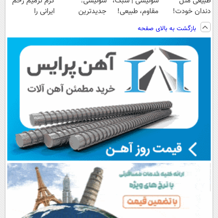
طبیعی مثل
سوئیسی | سبک،
سوئیسی:
کرم ترمیم زخم
دندان خودت!
مقاوم، طبیعی!
جدیدترین
ایرانی را
نصب آسان و
ویزیت
فناوری اروپا،
ساخت!!!
بازگشت به بالای صفحه
پرداخت اقساطی
رایگان+پرداخت
سبک و مقاوم |
💳 📍 تهران
اقساطی😍
پرداخت قسطی