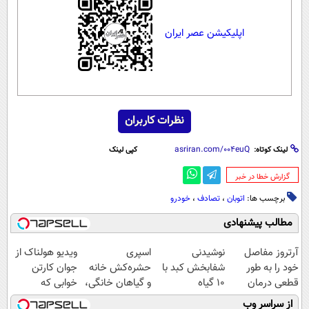
اپلیکیشن عصر ایران
نظرات کاربران
لینک کوتاه:
کپی لینک
‌گزارش خطا در خبر
برچسب ها:
اتوبان
،
تصادف
،
خودرو
مطالب پیشنهادی
آرتروز مفاصل
نوشیدنی
اسپری
ویدیو هولناک از
خود را به طور
شفابخش کبد با
حشره‌کش خانه
جوان کارتن
قطعی درمان
10 گیاه
و گیاهان خانگی،
خوابی که
کنید!
موثر(تخفیف تا
نابودکننده انواع
میلیاردر شد.
از سراسر وب