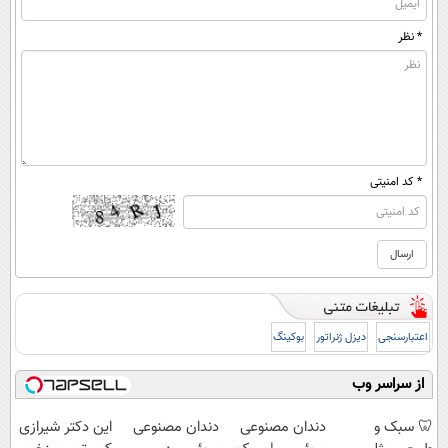
* نظر
* کد امنیتی
اعتبارسنجی
دیزل ژنراتور
بوکینگ
از سراسر وب
🦷 سبک و
دندان مصنوعی
دندان مصنوعی
این دکتر شیرازی