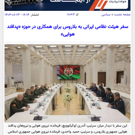
سیاسی
اقتصاد
صفحه نخست
»
سیاسی
کد
۱۱۱۰۶۱۲
انتشار:
۱۶:۱۴ - ۱۳-۰۸-۱۴۰۴
جامعه
اقتصادی
سفر هیئت نظامی ایرانی به بلاروس برای همکاری در حوزه «پدافند
ورزشی
اجتماعی
هوایی»
خودرو
بین الملل
حوادث
فرهنگ و هنر
سیاست خارجی
سلامت
علم و دانش
یک برش دانایی
قرآن
فناوری و It
محیط زیست
گوناگون
علمی
سفر و تفریح
فیلم
سرگرمی
اخبار کریپتو
عصر ایران 2
اقتصاد
باشگاه مغز
آموزش زبان
خواندنی ها و دیدنی ها
ورزش
مجله تصویری سلاح
این سفر با دیدار میان سرتیپ آندری لوکیانوویچ، فرمانده نیروی هوایی و نیروهای پدافند
داستان کوتاه
سیاست
هوایی جمهوری بلاروس، و سرتیپ حمید واحدی، فرمانده نیروی هوایی جمهوری اسلامی