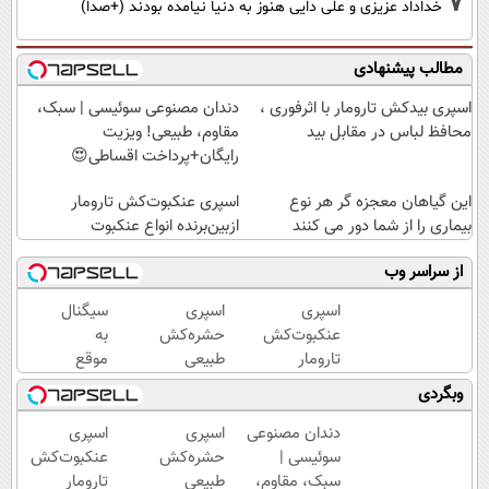
7
خداداد عزیزی و علی دایی هنوز به دنیا نیامده بودند (+صدا)
مطالب پیشنهادی
اسپری بیدکش تارومار با اثرفوری ،
دندان مصنوعی سوئیسی | سبک،
محافظ لباس در مقابل بید
مقاوم، طبیعی! ویزیت
رایگان+پرداخت اقساطی😍
این گیاهان معجزه گر هر نوع
اسپری عنکبوت‌‌کش تارومار
بیماری را از شما دور می کنند
ازبین‌برنده انواع عنکبوت
از سراسر وب
اسپری
اسپری
سیگنال
عنکبوت‌‌کش
حشره‌کش
به
تارومار
طبیعی
موقع
ازبین‌برنده
تارومار
سرمایه
وبگردی
انواع
سازگار با
گذاری
عنکبوت
محیط
(رایگان
دندان مصنوعی
اسپری
اسپری
زیست و با
به
سوئیسی |
حشره‌کش
عنکبوت‌‌کش
محافظت
مدت
سبک، مقاوم،
طبیعی
تارومار