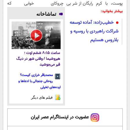
پوست، با کرم
رایگان از شر بی
چروکای
خوابی که
جوانساز
پولی خلاصت
پوستتوصاف
میلیاردر شد.
بیشتر بخوانید:
تماشاخانه
جلبک(50%
میکنه
میکنه!50%تخفیف
آموزش رایگان
خطیب‌زاده: آماده توسعه
تخفیف)
شراکت راهبردی با روسیه و
بلاروس هستیم
ساعت ۸:۱۵ ششم اوت ؛
هیروشیما / وقتی شهر در دیگ
قیر می‌جوشید
محمدباقر خرازی کیست؟
روحانی جنجالی با ادعاها و
ایده‌های تخیلی
فیلم های دیگر
عضویت در اینستاگرام عصر ایران