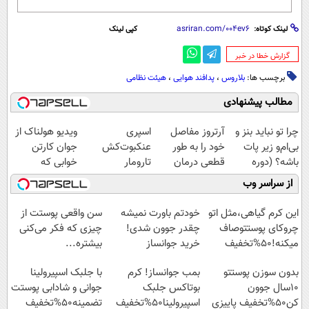
لینک کوتاه:
کپی لینک
‌گزارش خطا در خبر
برچسب ها:
بلاروس
،
پدافند هوایی
،
هیئت نظامی
مطالب پیشنهادی
چرا تو نباید بنز و
آرتروز مفاصل
اسپری
ویدیو هولناک از
بی‌ام‌و زیر پات
خود را به طور
عنکبوت‌‌کش
جوان کارتن
باشه؟ (دوره
قطعی درمان
تارومار
خوابی که
رایگان درآمد
کنید!
ازبین‌برنده انواع
میلیاردر شد.
از سراسر وب
میلیاردی)
◗پرسش‌نامه◖
عنکبوت
آموزش رایگان
این کرم گیاهی،مثل اتو
خودتم باورت نمیشه
سن واقعی پوستت از
چروکای پوستتوصاف
چقدر جوون شدی!
چیزی که فکر می‌کنی
میکنه!50%تخفیف
خرید جوانساز
بیشتره...
اسپیرولینا با تخفیف
بدون سوزن پوستتو
بمب جوانساز! کرم
با جلبک اسپیرولینا
ویژه
10سال جوون
بوتاکس جلبک
جوانی و شادابی پوستت
کن50%تخفیف پاییزی
اسپیرولینا50%تخفیف
تضمینه50%تخفیف