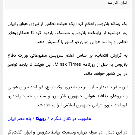
پیامک
ایران، آغاز شد.
سرگرمی
روانشناسی
فناوری
یک رسانه بلاروسی اعلام کرد: یک هیئت نظامی از نیروی هوایی ایران
آشپزی
گوناگون
روز دوشنبه از پایتخت بلاروس، مینسک، بازدید کرد تا همکاری‌های
دانلود
حوادث
نظامی و پدافند هوایی میان دو کشور را گسترش دهد.
محیط زیست
به گزارش انتخاب، بر اساس اعلام سرویس مطبوعاتی وزارت دفاع
سلامت
بلاروس به نقل از روزنامه Minsk Times، این هیئت تا پنجم نوامبر
فرهنگی
در این کشور خواهد ماند.
بین الملل
این سفر با دیدار میان سرتیپ آندری لوکیانوویچ، فرمانده نیروی هوایی
اجتماعی
و نیروهای پدافند هوایی جمهوری بلاروس، و سرتیپ حمید واحدی،
حیات وحش
فرمانده نیروی هوایی جمهوری اسلامی ایران، آغاز شد.
سیاست خارجی
عضویت در کانال تلگرام
/
روبیکا
/
بله عصر ایران
در این دیدار، دو طرف درباره وضعیت روابط بلاروس و ایران گفت‌وگو