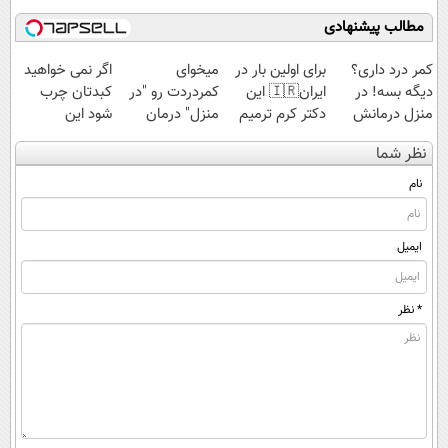
مطالب پیشنهادی
کمر درد داری؟
برای اولین بار در
میخوای
اگر نمی خواهید
دیگه بسه! در
ایران🇮🇷 این
کمردردت رو "در
کبدتان چرب
منزل درمانش
دکتر کرم ترمیم
منزل" درمان
شود این
کن
کننده 23 روزه
کنی؟ (◂فیلم +
نوشیدنی خوش
نظر شما
(◀پرسش‌نامه)
ساخت!
◂پرسش‌نامه)
طعم را بنوشید
نام
ایمیل
* نظر