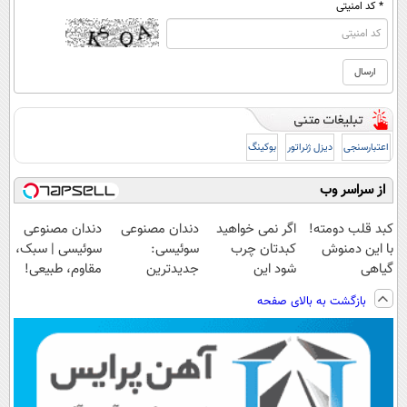
* کد امنیتی
اعتبارسنجی
دیزل ژنراتور
بوکینگ
از سراسر وب
کبد قلب دومته!
اگر نمی خواهید
دندان مصنوعی
دندان مصنوعی
با این دمنوش
کبدتان چرب
سوئیسی:
سوئیسی | سبک،
گیاهی
شود این
جدیدترین
مقاوم، طبیعی!
پاکسازیش
نوشیدنی خوش
فناوری اروپا،
ویزیت
بازگشت به بالای صفحه
کن55%تخفیف
طعم را بنوشید
سبک و مقاوم |
رایگان+پرداخت
پرداخت قسطی
اقساطی😍