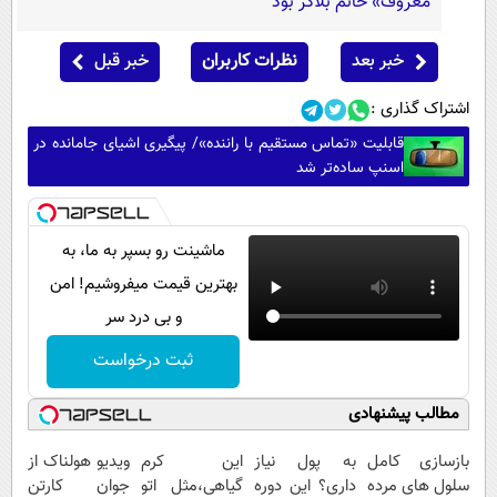
معروف» خانم بلاگر بود
خبر بعد
نظرات کاربران
خبر قبل
اشتراک گذاری :
قابلیت «تماس مستقیم با راننده»/ پیگیری اشیای جامانده در
اسنپ ساده‌تر شد
ماشینت رو بسپر به ما، به
بهترین قیمت میفروشیم! امن
و بی درد سر
ثبت درخواست
مطالب پیشنهادی
بازسازی کامل
به پول نیاز
این کرم
ویدیو هولناک از
سلول های مرده
داری؟ این دوره
گیاهی،مثل اتو
جوان کارتن