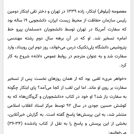
پیامک
سرگرمی
معصومه (نیلوفر) ابتکار، زاده ۱۳۳۹ در تهران و دختر تقی ابتکار دومین
روانشناسی
فناوری
رئیس سازمان حفاظت از محیط زیست ایران، دانشجویی ۱۹ ساله بود
آشپزی
گوناگون
که سفارت آمریکا در تهران توسط دانشجویان «مسلمان پیرو خط
دانلود
حوادث
امام» تسخیر شد. او که در آن برهه سال دومِ رشته مهندسی
پتروشیمی دانشگاه پلی‌تکنیک درس می‌خواند، روز دوم این رویداد، وارد
محیط زیست
سفارت شد و به عنوان مترجم در روابط عمومی «لانه» شروع به کار
سلامت
کرد.
فرهنگی
«خواهر مری» لقبی بود که از همان روزهای نخست پس از تسخیر
بین الملل
سفارت بر روی او ماند. اما این لقب از کجا می‌آمد؟ پای ابتکار چگونه
اجتماعی
به سفارت باز شد؟ او خود در کتاب «دانشجویان و گروگان‌ها» که به
حیات وحش
کوشش حسین جودی در سال ۹۲ توسط مرکز اسناد انقلاب اسلامی
سیاست خارجی
منتشر شد، به این پرسش‌ها پاسخ گفته است. به گزارش خبرآنلاین،
بخشی از این پرسش و پاسخ را به نقل از کتاب یادشده (۳۴-۳۶)
می‌خوانیم: