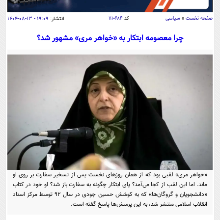
سیاسی
صفحه نخست
»
سیاسی
کد
۱۱۱۰۶۸۴
انتشار:
۱۹:۰۹ - ۱۳-۰۸-۱۴۰۴
اقتصاد
جامعه
چرا معصومه ابتکار به «خواهر مری» مشهور شد؟
اقتصادی
ورزشی
اجتماعی
خودرو
بین الملل
حوادث
فرهنگ و هنر
سیاست خارجی
سلامت
علم و دانش
یک برش دانایی
قرآن
فناوری و It
محیط زیست
گوناگون
علمی
سفر و تفریح
فیلم
سرگرمی
اخبار کریپتو
عصر ایران 2
اقتصاد
باشگاه مغز
«خواهر مری» لقبی بود که از همان روزهای نخست پس از تسخیر سفارت بر روی او
ماند. اما این لقب از کجا می‌آمد؟ پای ابتکار چگونه به سفارت باز شد؟ او خود در کتاب
آموزش زبان
خواندنی ها و دیدنی ها
ورزش
مجله تصویری سلاح
«دانشجویان و گروگان‌ها» که به کوشش حسین جودی در سال ۹۲ توسط مرکز اسناد
انقلاب اسلامی منتشر شد، به این پرسش‌ها پاسخ گفته است.
داستان کوتاه
سیاست