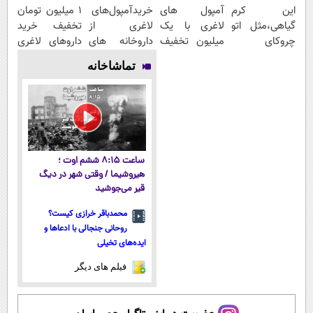
این کرم
آمپول های
خریدآمپول‌های
1 میلیون تومان
گیاهی،مثل اتو
لاغری با یک
لاغری از
تخفیف خرید
چروکای
میلیون تخفیف
داروخانه های
داروهای لاغری
پوستتوصاف
| ارسال از
اطرافت، ارسال
با ارسال از
تماشاخانه
میکنه!50%تخفیف
داروخانه های
فوری همراه با
داروخانه و پک
معتبر
پک یخ!
یخ!
ساعت ۸:۱۵ ششم اوت ؛
هیروشیما / وقتی شهر در دیگ
قیر می‌جوشید
محمدباقر خرازی کیست؟
روحانی جنجالی با ادعاها و
ایده‌های تخیلی
فیلم های دیگر