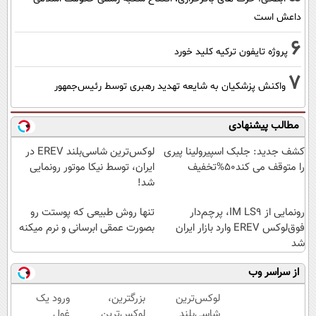
داعش است
6
پروژه تایفون ترکیه کلید خورد
7
واکنش پزشکیان به شایعه تهدید رهبری توسط رئیس‌جمهور
مطالب پیشنهادی
کشف جدید: جلبک اسپیرولینا پیری
لوکس‌ترین شاسی‌بلند EREV در
را متوقف می کند50%تخفیف
ایران، توسط نیکا موتور رونمایی
شد!
رونمایی از IM LS9، پرچم‌دار
تنها روش طبیعی که پوستت رو
فوق‌لوکس EREV وارد بازار ایران
بصورت عمقی ابرسانی و نرم میکنه
شد
از سراسر وب
لوکس‌ترین
بزرگترین،
ورود یک
شاسی‌بلند
لوکس‌ترین
غول