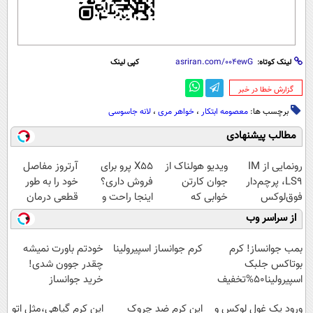
لینک کوتاه:
کپی لینک
‌گزارش خطا در خبر
برچسب ها:
معصومه ابتکار
،
خواهر مری
،
لانه جاسوسی
مطالب پیشنهادی
رونمایی از IM
ویدیو هولناک از
X55 پرو برای
آرتروز مفاصل
LS9، پرچم‌دار
جوان کارتن
فروش داری؟
خود را به طور
فوق‌لوکس
خوابی که
اینجا راحت و
قطعی درمان
EREV وارد بازار
میلیاردر شد.
سریع بفروشش
کنید!
از سراسر وب
ایران شد
آموزش رایگان
◗پرسش‌نامه◖
بمب جوانساز! کرم
کرم جوانساز اسپیرولینا
خودتم باورت نمیشه
بوتاکس جلبک
چقدر جوون شدی!
اسپیرولینا50%تخفیف
خرید جوانساز
اسپیرولینا با تخفیف
ورود یک غول لوکس و
این کرم ضد چروک
این کرم گیاهی،مثل اتو
ویژه