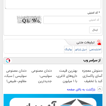
* کد امنیتی
اعتبارسنجی
دیزل ژنراتور
بوکینگ
از سراسر وب
دمنوش معجزه
بهترین قیمت
دندان مصنوعی
دندان مصنوعی
آسای پاکسازی
داروهای لاغری،
سوئیسی:
سوئیسی | سبک،
کبد با تخفیف
با ۱ میلیون
جدیدترین
مقاوم، طبیعی!
ویژه
تخفیف و ارسال
فناوری اروپا،
ویزیت
بازگشت به بالای صفحه
از داروخانه‌
سبک و مقاوم |
رایگان+پرداخت
پرداخت قسطی
اقساطی😍