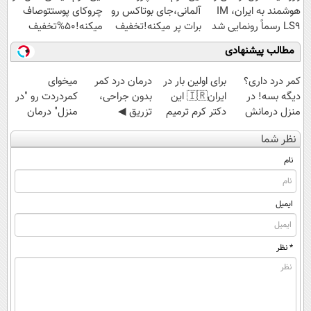
هوشمند به ایران، IM
آلمانی،جای بوتاکس رو
چروکای پوستتوصاف
LS9 رسماً رونمایی شد
برات پر میکنه!تخفیف
میکنه!50%تخفیف
تا امشب
مطالب پیشنهادی
کمر درد داری؟
برای اولین بار در
درمان درد کمر
میخوای
دیگه بسه! در
ایران🇮🇷 این
بدون جراحی،
کمردردت رو "در
منزل درمانش
دکتر کرم ترمیم
تزریق ◀
منزل" درمان
کن
کننده 23 روزه
پرسش‌نامه رو پر
کنی؟ (◂فیلم +
نظر شما
(◀پرسش‌نامه)
ساخت!
کن ▶
◂پرسش‌نامه)
نام
ایمیل
* نظر