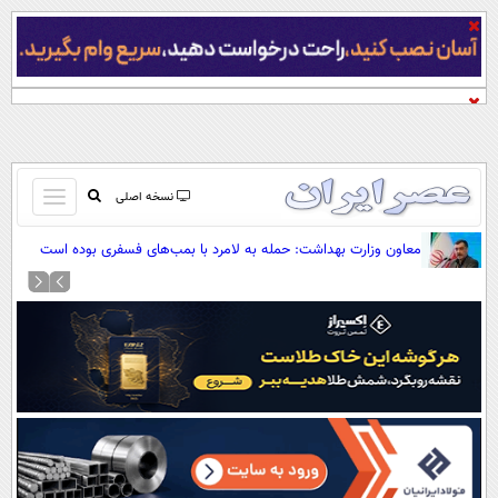
باز
نسخه اصلی
و
صفحه اول
معاون وزارت بهداشت: حمله به لامرد با بمب‌های فسفری بوده است
بسته
تماس با ما
کردن
آرشیو
منو
جستجو
نظرسنجی
آب و هوا
اوقات شرعی
پیوند ها
سواد زندگی