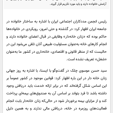
پیامک
سرگرمی
آرامش خانواده دارند و باید مورد تکریم قرار گیرند.
روانشناسی
فناوری
آشپزی
رئیس انجمن مددکاران اجتماعی ایران با اشاره به ساختار خانواده در
گوناگون
جامعه ایران اظهار کرد: در گذشته و حتی امروز، رویکردی در خانواده‌ها
دانلود
حوادث
حاکم بوده که «زنان خانه‌دار» وظایفی در قبال اعضای خانواده دارند و
محیط زیست
انجام کارهای خانه به‌عنوان مسئولیت طبیعی آنان تلقی می‌شود این در
سلامت
حالیست که از منظر قانونی و اقتصادی، خانه‌داری در کشور ما به‌عنوان
فرهنگی
«شغل» تعریف نشده است.
بین الملل
سید حسن موسوی چلک در گفت‌وگو با ایسنا، با اشاره به روز جهانی
اجتماعی
زنان خانه دار در این باره اظهار کرد: قوانین موجود در کشور عموماً بر
این اساس شکل گرفته‌اند که در برابر ارائه خدمت باید دریافتی وجود
حیات وحش
داشته باشد تا فرد بتواند بر اساس آن به صندوق‌های بیمه‌ای پرداخت
سیاست خارجی
کند و از مزایای بیمه برخوردار شود در حالی‌که زنان خانه‌دار بابت انجام
فعالیت‌های روزمره در خانه، دریافتی مالی ندارند و به همین دلیل