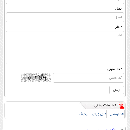
ایمیل
* نظر
* کد امنیتی
اعتبارسنجی
دیزل ژنراتور
بوکینگ