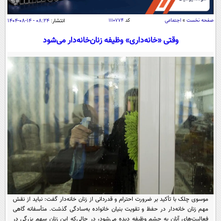
سیاسی
اقتصاد
صفحه نخست
»
اجتماعی
کد
۱۱۱۰۷۷۴
انتشار:
۰۸:۲۴ - ۱۴-۰۸-۱۴۰۴
جامعه
اقتصادی
وقتی «خانه‌داری» وظیفه زنان‌خانه‌دار می‌شود
ورزشی
اجتماعی
خودرو
بین الملل
حوادث
فرهنگ و هنر
سیاست خارجی
سلامت
علم و دانش
یک برش دانایی
قرآن
فناوری و It
محیط زیست
گوناگون
علمی
سفر و تفریح
فیلم
سرگرمی
اخبار کریپتو
عصر ایران 2
اقتصاد
باشگاه مغز
آموزش زبان
خواندنی ها و دیدنی ها
ورزش
مجله تصویری سلاح
موسوی چلک با تأکید بر ضرورت احترام و قدردانی از زنان خانه‌دار گفت: نباید از نقش
داستان کوتاه
سیاست
مهم زنان خانه‌دار در حفظ و تقویت بنیان خانواده به‌سادگی گذشت. متأسفانه گاهی
فعالیت‌های آنان به چشم وظیفه دیده می‌شود، در حالی‌که این زنان سهم بزرگی در