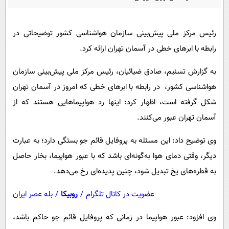
پیامک
سرگرمی
روانشناسی
فناوری
رئیس مرکز ملی پیش‌بینی سازمان هواشناسی کشور توضیحاتی در
آشپزی
گوناگون
رابطه با ابرهای خطی در آسمان تهران ارائه کرد.
دانلود
حوادث
به گزارش تسنیم، صادق ضیائیان، رئیس مرکز ملی پیش‌بینی سازمان
محیط زیست
هواشناسی کشور، در رابطه با ابرهای خطی که امروز در آسمان تهران
سلامت
شکل گرفته است، اظهار کرد: اینها رد هواپیماهایی هستند که از
آسمان تهران عبور می‌کنند.
فرهنگی
بین الملل
وی توضیح داد: این مسئله به پروفایل قائم جو بستگی دارد؛ به عبارت
دیگر، وقتی دمای هوا به‌گونه‌ای باشد که با عبور هواپیما، بخار حاصل
اجتماعی
به قطره‌های یخ تبدیل شود، چنین پدیده‌ای رخ می‌دهد.
حیات وحش
عضویت در کانال تلگرام
/
روبیکا
/
بله عصر ایران
سیاست خارجی
وی افزود: عبور هواپیما در زمانی که پروفایل قائم جو حاکم باشد،