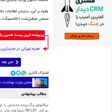
گذشته، تاکنون پرتاب جدیدی انجا
علاوه بر این، سازمان اطلاعات د
صنعتی تعطیل‌شده «کائه‌سونگ» را ا
پربیننده ترین پست همین ی
هدیه تهرانی در جدیدتری
خبر بعد
اشتراک گذاری :
معاون وزارت بهداشت: ح
مطالب پیشنهادی
نیکاموتور برگ برنده جدیدش را
رو کرد، IM LS9 رسماً وارد بازار
د