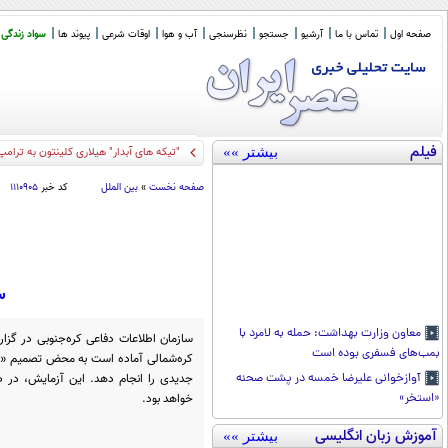
صفحه اول
تماس با ما
آرشیو
جستجو
نظرسنجی
آب و هوا
اوقات شرعی
پیوند ها
سواد زندگی
فیلم
بیشتر »»
"تیکه های آبدار" هیلاری کلینتون به ترامپ
صفحه نخست
»
بین الملل
کد خبر
۱۱۱۰۹۰۵
س
معاون وزارت بهداشت: حمله به لامرد با
سازمان اطلاعات دفاعی کره‌جنوبی در گزار
بمب‌های فسفری بوده است
کره‌شمالی آماده است به محض تصمیم «ک
جدیدی را انجام دهد. این آزمایش، در 
آوازخوانی علیرضا خمسه در پشت صحنه
خواهد بود.
«استخر»
آموزش زبان انگلیسی
بیشتر »»