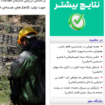
بر اساس ارزیابی سازمان اطلاعات د
جهت تولید کلاهک‌های هسته‌ای 
در حاشیه
هدیه تهرانی در جدیدترین ظاهر شدن ،
همچنان ساده و اسپورت (عکس)
عکس پدرانه سپند امیرسلیمانی با شعری
احساسی (+عکس)
استایل شیک لیندا کیانی در اکران ماه پنهان
(+عکس)
سحر دولتشاهی عذرخواهی کرد ؛ قصد بی
احترامی به اذان نداشتم (عکس)
بازیگران زن سریال «بامداد خمار» در پشت
صحنه به سبک دوران قاجار (عکس)
باشگاه مغز