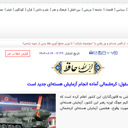
سیاسی
اقتصاد
جامعه
ورزشی
بین الملل
فرهنگ و هنر
علم و دانش
قرآن
گوناگون
فیلم
عصر 
: از قصر صدام و ور رفتن با "حوضچه بازتاب" تا وزیر جمع آوری طلا پس از دوره ترامپ!
‍‍‍ پ
پ
تاریخ انتشار:
۱۲:۳۹ - ۱۴-۰۸-۱۴۰۴
‌گزارش خطا در خبر
ئول: کره‌شمالی آماده انجام آزمایش هسته‌ای جدید است
شی به قانون‌گذاران این کشور اعلام کرده است که
یم جونگ اون» رهبر این کشور، آزمایش هسته‌ای
صورت وقوع، هفتمین آزمایش هسته‌ای کره‌شمالی