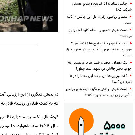
چالش بینایی؛ اگر تیزبین و سریع هستی
شرکت کن!
معمای ریاضی؛ رکورد حل این چالش 10 ثانیه
است
تست هوش تصویری: کدام کلید قفل را باز
می کند؟
معمای تصویری تک شاخ ها / تشخیص 3
مورد زیر 10 ثانیه برابر با دقت و هوش بصری فوق
العاده
یک معمای ریاضی/ خیلی ها برای رسیدن به
جواب دچار چالش می شوند، شما چطور؟
فقط تیزبین ها می توانند این معما را در 10
ثانیه حل کنند!
تست هوش چالش برانگیز: نابغه های ریاضی
در بخش دیگری از این ارزیابی آم
الگوی پنهان این معما را پیدا کنند!
که به کمک فناوری روسیه قادر به ا
سال ۲۰۲۴ سه ماهواره جا