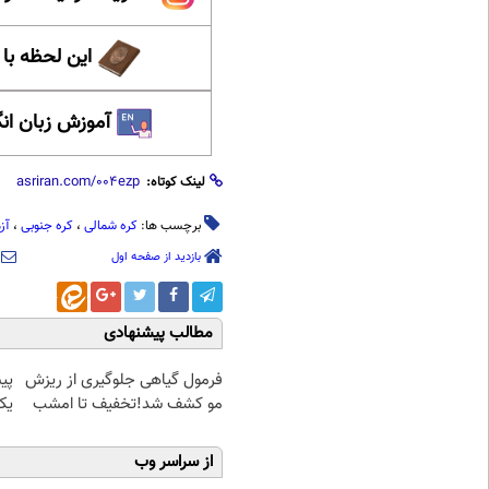
این لحظه با
آموزش زبان ان
لینک کوتاه:
برچسب ها:
کره شمالی
،
کره جنوبی
،
آز
بازدید از صفحه اول
مطالب پیشنهادی
فرمول گیاهی جلوگیری از ریزش
پی
مو کشف شد!تخفیف تا امشب
یک
از سراسر وب