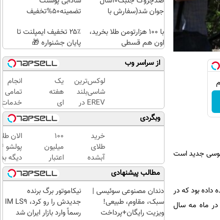
ضدچروک جلبک10سال
شادابی پوستت
جوان شد(سفارش با
تضمینه50%تخفیف
تخفیف)
با ۱۰۰ هزارتومن طلا بخرید،
۲۵٪ تخفیف ایمپلنت تا
اون هم قسطی
پایان جشنواره 🎁
از سراسر وب
لوکس‌ترین
یک
انجام
شاسی‌بلند
هفته
تمامی
EREV در
ای
خدمات
ایران،
کتابت
خودرویی
وبگردی
توسط نیکا
را با
در محل
موتور
مجوز
با یدک
خرید
100
الان طلا
رونمایی
رسمی
دات کام
طلای
میلیون
اسوسی جدید است
شد!
چاپ
آبشده
اعتبار
دیگه بده
کن !
حتی با
خرید
سرمایه‌گ
مطالب پیشنهادی
کلیک
۱۰۰هزارتومان
طلای
طلا با ا
کن تا
آب
بی‌بهره
 به فضا پرتاب کرد و وعده داده بود که در
دندان مصنوعی سوئیسی |
نیکاموتور برگ برنده
فرصت
شده
سبک، مقاوم، طبیعی!
جدیدش را رو کرد، IM LS9
ه در ماه مه سال
هست
بگیر
ویزیت رایگان+پرداخت
رسماً وارد بازار ایران شد