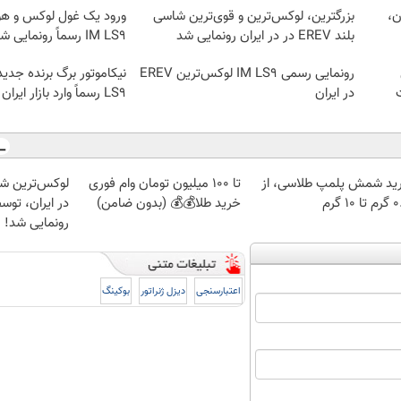
در ایران،
بزرگترین، لوکس‌ترین و قوی‌ترین شاسی
ورود یک غول لوکس و هوش
بلند EREV در در ایران رونمایی شد
IM LS9 رسماً رونمایی شد
رونمایی رسمی IM LS9 لوکس‌ترین EREV
در ایران
LS9 رسماً وارد بازار ایران شد
ید شمش پلمپ طلاسی، از
تا 100 میلیون تومان وام فوری
 ۱۰ گرم
خرید طلا💰💰 (بدون ضامن)
در ایران، توسط
رونمایی شد!
اعتبارسنجی
دیزل ژنراتور
بوکینگ