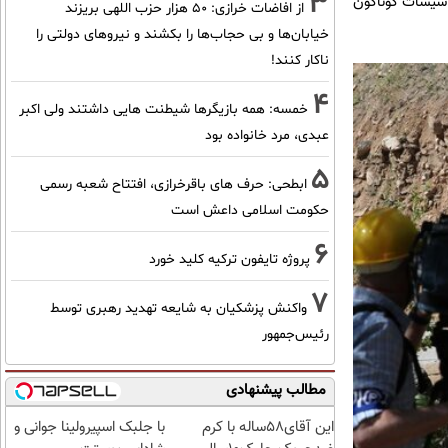
3
تأسیسات گوناگون
از افاضات خرازی: ۵۰ هزار حزب اللهی بریزند
خیابان‌ها و بی حجاب‌ها را بکشند و نیرو‌های دولتی را
ناکار کنند!
4
خمسه: همه بازیگرها شیطنت هایی داشتند ولی اکبر
عبدی، مرد خانواده بود
5
ابطحی: حرف های باقرخرازی، افتتاح شعبه رسمی
حکومت اسلامی داعش است
6
پروژه تایفون ترکیه کلید خورد
7
واکنش پزشکیان به شایعه تهدید رهبری توسط
رئیس‌جمهور
مطالب پیشنهادی
این آقای58ساله با کرم
با جلبک اسپیرولینا جوانی و