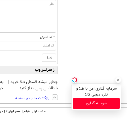
* کد امنیتی
از سراسر وب
چطور میشه قسطی طلا خرید |
به 
با طلاسی پس انداز کنید
خو
سرمایه گذاری امن با طلا و
نقره دیجی کالا
بازگشت به بالای صفحه
سرمایه گذاری
صفحه اول
فیلم
عصر ایران۲
درب