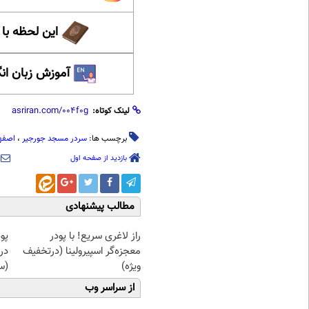
این لحظه با
آموزش زبان ان
لینک کوتاه:
برچسب ها:
سردر مسجد جورجیر
،
اصفه
بازدید از صفحه اول
مطالب پیشنهادی
راز لاغری سریع! با پودر
پو
معجزه‌گر اسپیرولینا (درتخفیف
در
ویژه)
(س
از سراسر وب