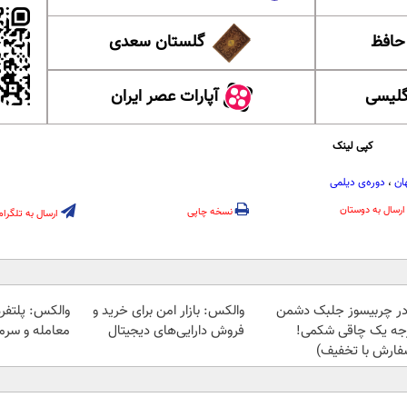
 حافظ
گلستان سعدی
گلیسی
آپارات عصر ایران
کپی لینک
ان
،
دوره‌ی دیلمی
ارسال به دوستان
نسخه چاپی
ارسال به تلگرام
در چربیسوز جلبک دشمن
والکس: بازار امن برای خرید و
والکس: پلتفرم
جه یک چاقی شکمی!
فروش دارایی‌های دیجیتال
معامله و سرما
فارش با تخفیف)