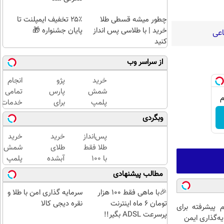
چطور میشه قسطی طلا
۲۵٪ تخفیف ایمپلنت تا
خرید | با طلاسی پس انداز
پایان جشنواره 🎁
اعی
کنید
از سراسر وب
خرید
پژو
انجام
شمش
پارس
تمامی
پلمپ
برای
خدمات
طلاسی،
فروش
خودرویی
وبگردی
از ۰.۵
داری؟
در محل
گرم تا
سریع و
با یدک
پس‌انداز
خرید
خرید
۱۰ گرم
با
دات کام
طلا فقط
طلای
شمش
امنیت
با ۱۰۰
آبشده
پلمپ
بفروش
هزارتومان
حتی با
طلاسی،
مطالب پیشنهادی
✅
(امن و
۱۰۰هزارتومان
از ۰.۵
راحت)
گرم تا
🎉با ماهی فقط 100 هزار
سرمایه گذاری امن با طلا و
۱۰ گرم
تومان 6 ماه اینترنت
نقره دیجی کالا
م پیشرفته برای
پرسرعت ADSL بگیر!!
ه‌گذاری ایمن