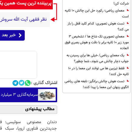
پربیننده ترین پست همین ی
شرکت کن!
معمای ریاضی؛ رکورد حل این چالش 10 ثانیه
است
نظر فقهی آیت الله سروش
تست هوش تصویری: کدام کلید قفل را باز
می کند؟
خبر بعد
معمای تصویری تک شاخ ها / تشخیص 3
مورد زیر 10 ثانیه برابر با دقت و هوش بصری فوق
العاده
یک معمای ریاضی/ خیلی ها برای رسیدن به
جواب دچار چالش می شوند، شما چطور؟
فقط تیزبین ها می توانند این معما را در 10
ثانیه حل کنند!
تست هوش چالش برانگیز: نابغه های ریاضی
اشتراک گذاری :
الگوی پنهان این معما را پیدا کنند!
سرمایه‌گذاری ۳ میلیارد دلاری آمریکا در پروژه‌های معدنی
مطالب پیشنهادی
دندان مصنوعی سوئیسی:
ف
جدیدترین فناوری اروپا، سبک
قی