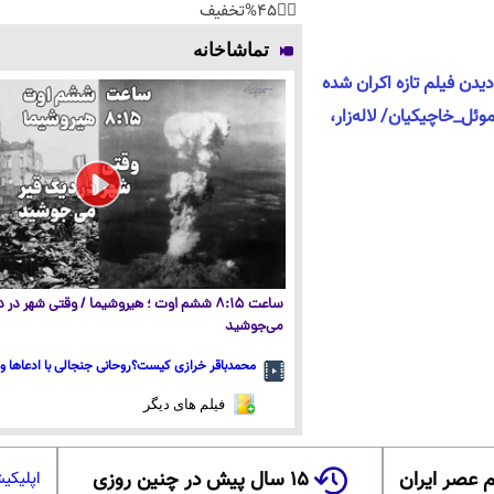
👈🏻45%تخفیف
تماشاخانه
دن فیلم تازه اکران شده
ئل_خاچیکیان/ لاله‌زار،
ساعت ۸:۱۵ ششم اوت ؛ هیروشیما / وقتی شهر در
می‌جوشید
محمدباقر خرازی کیست؟روحانی جنجالی با ادعاها و 
فیلم های دیگر
 عصر ایران
۱۵ سال پیش در چنین روزی
اپلیکی