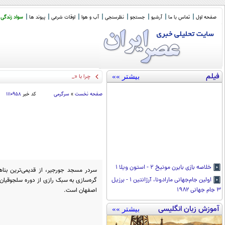
صفحه اول
تماس با ما
آرشیو
جستجو
نظرسنجی
آب و هوا
اوقات شرعی
پیوند ها
سواد زندگی
فیلم
بیشتر »»
چرا با «دعوت برای براندازی د
_
صفحه نخست
»
سرگرمی
کد خبر
۱۱۱۰۹۵۸
خلاصه بازی بایرن مونیخ ۲ - استون ویلا ۱
سردر مسجد جورجیر، از قدیمی‌ترین بناها
گره‌سازی به سبک رازی از دوره سلجوقیان 
اولین جام‌جهانی مارادونا، آرژانتین ۱ - برزیل
اصفهان است.
۳ جام جهانی ۱۹۸۲
آموزش زبان انگلیسی
بیشتر »»