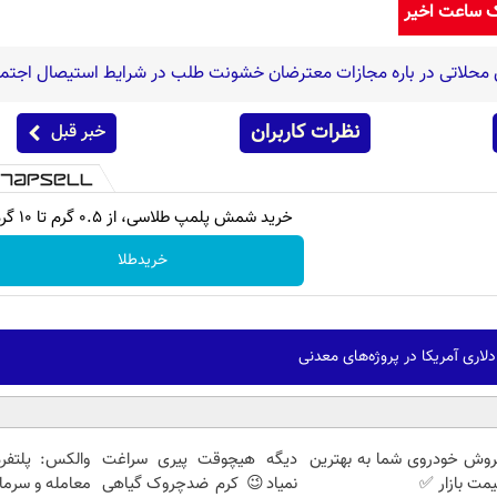
ک ساعت اخیر
 محلاتی در باره مجازات معترضان خشونت طلب در شرایط استیصال اجتم
نظرات کاربران
خبر قبل
خرید شمش پلمپ طلاسی، از ۰.۵ گرم تا ۱۰ گرم
خریدطلا
روش خودروی شما به بهترین
دیگه هیچوقت پیری سراغت
والکس: پلتفر
مت بازار ✅
نمیاد😉 کرم ضدچروک گیاهی
معامله و سرمای