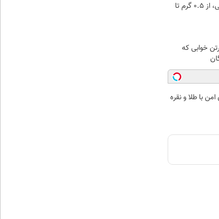
خرید شمش پلمپ طلاسی، از ۰.۵ گرم تا
رتن خوابی که
ان
من با طلا و نقره