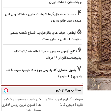
و پاکستان / علت: ایران
4
خمسه: همه بازیگرها شیطنت هایی داشتند ولی اکبر
عبدی، مرد خانواده بود
5
ابطحی: حرف های باقرخرازی، افتتاح شعبه رسمی
حکومت اسلامی داعش است
6
نتایج آزمون مدارس سمپاد اعلام شد/ ثبت‌نام
پذیرفته‌شدگان از ۱۹ مرداد
7
بانوی معماری که به بتن روح داد؛ درباره سوتلانا کانا
رادویچ (+تصاویر)
مطالب پیشنهادی
سرمایه گذاری امن با طلا و
خبر خوب مخصوص شکمو
نقره | دیجی کالا
ها! آسون ترین روش لاغری
معرفی شد