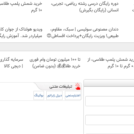
دوره رایگان درسی رشته ریاضی، تجربی،
انسانی (رایگان بگیرش)
۱۰ گرم
دندان مصنوعی سوئیسی | سبک، مقاوم،
ویدیو هولناک از جوان کا
طبیعی! ویزیت رایگان+پرداخت اقساطی😍
میلیاردر شد. آموزش رایگ
ید شمش پلمپ طلاسی، از
تا 100 میلیون تومان وام فوری
سرمایه گذاری ا
 ۱۰ گرم
خرید طلا💰💰 (بدون ضامن)
| دیجی کالا
اعتبارسنجی
دیزل ژنراتور
بوکینگ