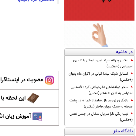
در حاشیه
عکس پدرانه سپند امیرسلیمانی با شعری
احساسی (+عکس)
استایل شیک لیندا کیانی در اکران ماه پنهان
عضویت در اینستاگرام
(+عکس)
سحر دولتشاهی عذرخواهی کرد ؛ قصد بی
احترامی به اذان نداشتم (عکس)
این لحظه با
بازیگران زن سریال «بامداد خمار» در پشت
صحنه به سبک دوران قاجار (عکس)
تیپ رنگی تارا سریال شغال در جشن نفس
آموزش زبان ان
(+عکس)
باشگاه مغز