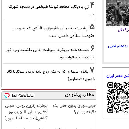
4
زنِ بادیگارد محافظ نیوشا ضیغمی در مسجد شهرک
غرب
5
ابطحی: حرف های باقرخرازی، افتتاح شعبه رسمی
 دیگ قیر
حکومت اسلامی داعش است
6
ایده‌های تخیلی
خمسه: همه بازیگرها شیطنت هایی داشتند ولی اکبر
عبدی، مرد خانواده بود
7
بانوی معماری که به بتن روح داد؛ درباره سوتلانا کانا
شن عصر ایران
رادویچ (+تصاویر)
مطالب پیشنهادی
چربی‌سوزی بدون حتی یک
پرطرفدارترین روش اصولی
دقیقه ورزش!
لاغری آسان👈🏻چربیسوز
گیاهی(تخفیف فقط امروز)