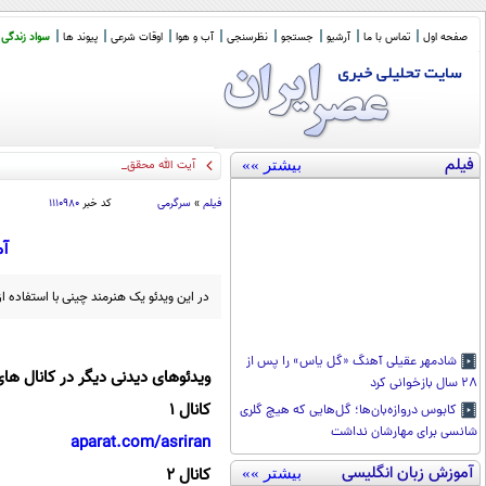
صفحه اول
تماس با ما
آرشیو
جستجو
نظرسنجی
آب و هوا
اوقات شرعی
پیوند ها
سواد زندگی
فیلم
بیشتر »»
آیت الله محقق داماد : در
_
فیلم
»
سرگرمی
کد خبر
۱۱۱۰۹۸۰
آم
در این ویدئو یک هنرمند چینی با استفاده 
شادمهر عقیلی آهنگ «گل یاس» را پس از
ویدئوهای دیدنی دیگر در کانال های
۲۸ سال بازخوانی کرد
کانال 1
کابوس دروازه‌بان‌ها؛ گل‌هایی که هیچ گلری
شانسی برای مهارشان نداشت
aparat.com/asriran
آموزش زبان انگلیسی
کانال 2
بیشتر »»