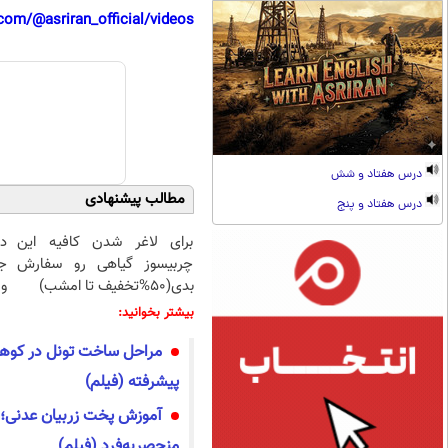
com/@asriran_official/videos
درس هفتاد و شش
مطالب پیشنهادی
درس هفتاد و پنج
برای لاغر شدن کافیه این
د
چربیسوز گیاهی رو سفارش
ج
بدی(50%تخفیف تا امشب)
و 
بیشتر بخوانید:
مراحل ساخت تونل در کوهس
پیشرفته (فیلم)
آموزش پخت زربیان عدنی؛ 
منحصر‌به‌فرد (فیلم)