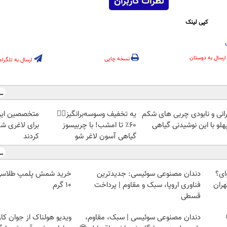
نظرات کاربران
کپی لینک
ارسال به دوستان
نسخه چاپی
ارسال به تلگرام
رانی و نابودی چربی های شکم
یه تخفیف وسوسه‌برانگیز👈🏻
متخصصین این
هلو با این نوشیدنی گیاهی
60٪ تا امشب! با چربیسوز
برای لاغری ش
گیاهی آسون لاغر شو
کردند
ای؟
دندان مصنوعی سوئیسی: جدیدترین
هران
فناوری اروپا، سبک و مقاوم | پرداخت
۱۰ گرم
قسطی
دندان مصنوعی سوئیسی | سبک، مقاوم،
ویدیو هولناک از جوان کا