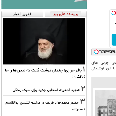
پربیننده های روز
آخرین اخبار
ودی چربی های
1
ا این نوشیدنی
باقر خرازی؛ چندان درشت گفت که تندروها را جا
گذاشت!
2
«تجرد قطعی»، انتخابی جدید برای سبک زندگی
3
حضور محمدجواد ظریف در مراسم تشییع ابوالقاسم
قاسم‌زاده