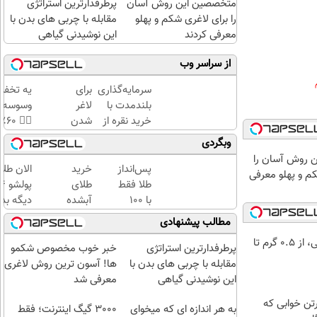
متخصصین این روش آسان
پرطرفدارترین استراتژی
را برای لاغری شکم و پهلو
مقابله با چربی های بدن با
معرفی کردند
این نوشیدنی گیاهی
از سراسر وب
سرمایه‌گذاری
برای
یه تخفی
بلندمدت با
لاغر
وسوسه‌بر
خرید نقره از
شدن
👈🏻 
دیجی‌کالا
کافیه
امشب! ب
وبگردی
این
چربیسوز
 روش آسان را
چربیسوز
گیاهی آ
پس‌انداز
خرید
الان طلا
کم و پهلو معرفی
گیاهی
لاغر شو
طلا فقط
طلای
رو
با ۱۰۰
آبشده
دیگه بده
سفارش
هزارتومان
حتی با
سرمایه‌گ
مطالب پیشنهادی
بدی(50%تخفیف
(امن و
۱۰۰هزارتومان
طلا با ا
خرید شمش پلمپ طلاسی، از ۰.۵ گرم تا
تا
راحت)
بی‌بهره
پرطرفدارترین استراتژی
خبر خوب مخصوص شکمو
امشب)
مقابله با چربی های بدن با
ها! آسون ترین روش لاغری
این نوشیدنی گیاهی
معرفی شد
رتن خوابی که
به هر اندازه ای که میخوای
3000 گیگ اینترنت؛ فقط