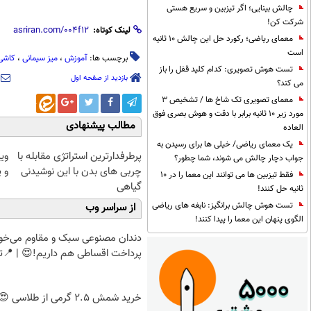
چالش بینایی؛ اگر تیزبین و سریع هستی
شرکت کن!
لینک کوتاه:
معمای ریاضی؛ رکورد حل این چالش 10 ثانیه
است
برچسب ها:
آموزش
،
میز سیمانی
،
کاشی
تست هوش تصویری: کدام کلید قفل را باز
بازدید از صفحه اول
می کند؟
معمای تصویری تک شاخ ها / تشخیص 3
مورد زیر 10 ثانیه برابر با دقت و هوش بصری فوق
مطالب پیشنهادی
العاده
یک معمای ریاضی/ خیلی ها برای رسیدن به
پرطرفدارترین استراتژی مقابله با
وی
جواب دچار چالش می شوند، شما چطور؟
چربی های بدن با این نوشیدنی
و پ
فقط تیزبین ها می توانند این معما را در 10
گیاهی
ثانیه حل کنند!
تست هوش چالش برانگیز: نابغه های ریاضی
از سراسر وب
الگوی پنهان این معما را پیدا کنند!
دندان مصنوعی سبک و مقاوم می‌خو
پرداخت اقساطی هم داریم!😍 | 📍ت
خرید شمش 2.5 گرمی از طلاسی 😍