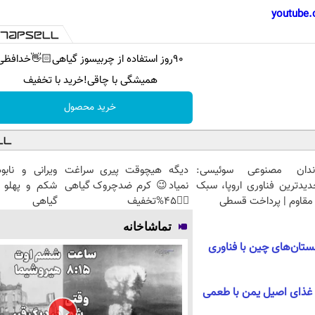
youtube.
90روز استفاده از چربیسوز گیاهی👋🏻خدافظی
همیشگی با چاقی!خرید با تخفیف
خرید محصول
ندان مصنوعی سوئیسی:
دیگه هیچوقت پیری سراغت
ویرانی و ناب
دیدترین فناوری اروپا، سبک
نمیاد😉 کرم ضدچروک گیاهی
شکم و پهلو ب
مقاوم | پرداخت قسطی
👈🏻45%تخفیف
گیاهی
تماشاخانه
تان‌های چین با فناوری
غذای اصیل یمن با طعمی