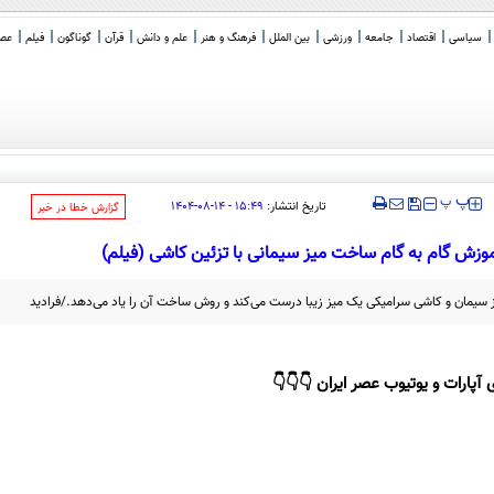
سیاسی
اقتصاد
جامعه
ورزشی
بین الملل
فرهنگ و هنر
علم و دانش
قرآن
گوناگون
فیلم
عصر 
‍‍‍ پ
پ
تاریخ انتشار:
۱۵:۴۹ - ۱۴-۰۸-۱۴۰۴
‌گزارش خطا در خبر
وزش گام به گام ساخت میز سیمانی با تزئین کاشی (فیلم)
از سیمان و کاشی سرامیکی یک میز زیبا درست می‌کند و روش ساخت آن را یاد می‌دهد./فرادید
 آپارات و یوتیوب عصر ایران 👇👇👇