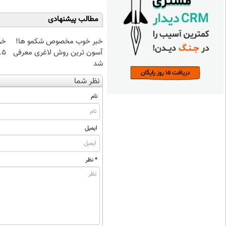
مطالب پیشنهادی
خبر خوب مخصوص شکمو ها!
خر
آسون ترین روش لاغری معرفی
۰.۵ گرم تا
شد
نظر شما
نام
ایمیل
* نظر