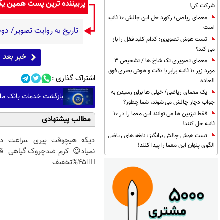
پربیننده ترین پست همین ی
شرکت کن!
معمای ریاضی؛ رکورد حل این چالش 10 ثانیه
است
تاریخ به روایت تصویر/ دوچرخه
تست هوش تصویری: کدام کلید قفل را باز
می کند؟
خبر بعد
معمای تصویری تک شاخ ها / تشخیص 3
مورد زیر 10 ثانیه برابر با دقت و هوش بصری فوق
اشتراک گذاری :
العاده
یک معمای ریاضی/ خیلی ها برای رسیدن به
بازگشت خدمات بانک ملی 
جواب دچار چالش می شوند، شما چطور؟
فقط تیزبین ها می توانند این معما را در 10
مطالب پیشنهادی
ثانیه حل کنند!
تست هوش چالش برانگیز: نابغه های ریاضی
دیگه هیچوقت پیری سراغت
د
الگوی پنهان این معما را پیدا کنند!
نمیاد😉 کرم ضدچروک گیاهی
قس
👈🏻45%تخفیف