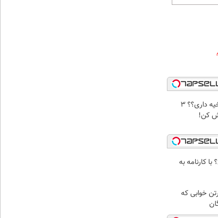
جای زخم و بخیه داری؟؟ 3
ش کن!
ش؟ با کارنامه به
رتن خوابی که
ان