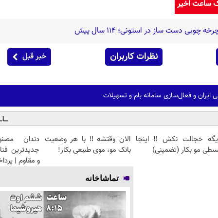
ک ساعت اخیر
 چوبی دست ساز در استونی؛ 114 سال پیش
نظرات کاربران
خبر قبل
ایران و فعال‌سازی سامانه بام و تسهیلات
یگه خجالت نکش‼️ اینجا
الان وقتشه‼️ با هر وضعیت
دندان مصنو
طی مو بکار (تضمینی)
بانک مو، موی طبیعی بکار!
جدیدترین فنا
و مقاوم | پرد
تماشاخانه