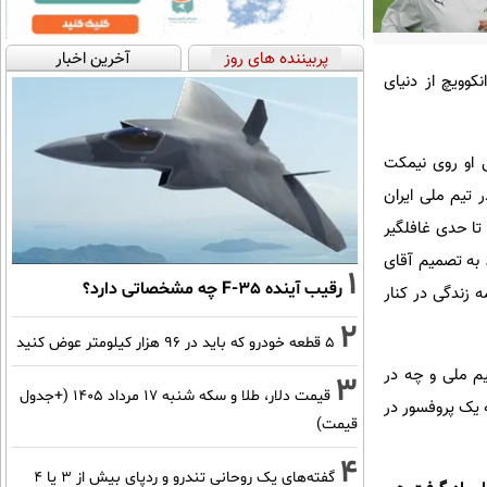
پربیننده های روز
آخرین اخبار
کوویچ از دنیای
یی او روی نیمکت
 تیم ملی ایران
تا حدی غافلگیر
 به تصمیم آقای
1
رقیب آینده F-35 چه مشخصاتی دارد؟
ه زندگی در کنار
2
۵ قطعه خودرو که باید در ۹۶ هزار کیلومتر عوض کنید
یم ملی و چه در
3
قیمت دلار، طلا و سکه شنبه ۱۷ مرداد ۱۴۰۵ (+جدول
 یک پروفسور در
قیمت)
4
گفته‌های یک روحانی تندرو و ردپای بیش از ۳ یا ۴