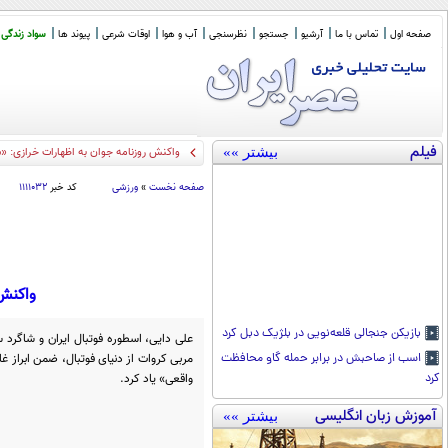
صفحه اول
تماس با ما
آرشیو
جستجو
نظرسنجی
آب و هوا
اوقات شرعی
پیوند ها
سواد زندگی
فیلم
بیشتر »»
واکنش روزنامه جوان به اظهارات خرازی: «
صفحه نخست
»
ورزشی
کد خبر
۱۱۱۱۰۳۲
واکنش 
بازیکن جنجالی قلعه‌نویی در بلژیک دبل کرد
علی دایی، اسطوره فوتبال ایران و شاگرد سا
مربی کروات از دنیای فوتبال، ضمن ابراز غا
اسب از صاحبش در برابر حمله گاو محافظت
واقعی» یاد کرد.
کرد
آموزش زبان انگلیسی
بیشتر »»