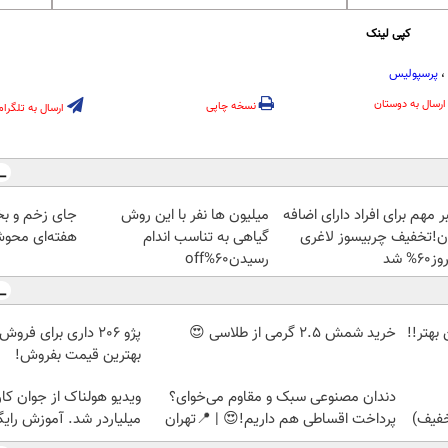
کپی لینک
،
پرسپولیس
ارسال به دوستان
نسخه چاپی
ارسال به تلگرام
 مهم برای افراد دارای اضافه
میلیون ها نفر با این روش
ن!تخفیف چربیسوز لاغری
گیاهی به تناسب اندام
هفته‌ای محو
60% شد
رسیدن60%off
بهتر!!
خرید شمش 2.5 گرمی از طلاسی 😍
پژو 206 داری برای فرو
بهترین قیمت بفروش!
دندان مصنوعی سبک و مقاوم می‌خوای؟
ویدیو هولناک از جوان کا
پرداخت اقساطی هم داریم!😍 | 📍تهران
میلیاردر شد. آموزش رایگ