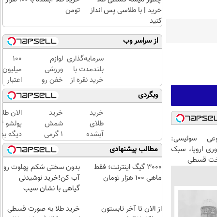
خرید | با طلاسی پس انداز
تومن
کنید
از سراسر وب
سرمایه‌گذاری
لوازم
100
بلندمدت با
ورزشی
میلیون
خرید نقره از
خفن رو
اعتبار
دیجی‌کالا
اقساطی
خرید
وبگردی
بخر!
طلای
آب
خرید
خرید
الان طلا
شده
طلای
شمش
بگیر
آبشده
1 گرمی
دیگه بده
عی سوئیسی:
حتی با
از
سرمایه‌گ
وری اروپا، سبک
مطالب پیشنهادی
۱۰۰هزارتومان
طلاسی
طلا با ا
اخت قسطی
بی‌بهره
3000 گیگ اینترنت؛ فقط
بدون سختی شکم پهلوت رو
ماهی 100 هزار تومان
آب کن!خرید نوشیدنی
گیاهی با نشان سیب
سلامت
از الان تا آخر تابستون
خرید طلا به صورت قسطی