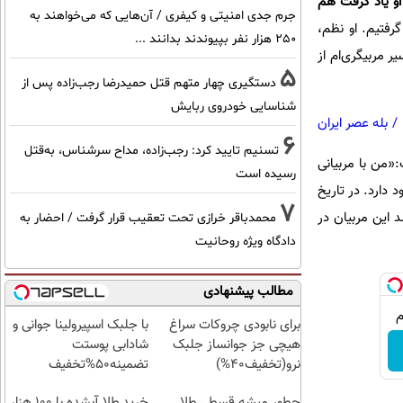
او یاد گرفت هم
جرم جدی امنیتی و کیفری / آن‌هایی که می‌خواهند به
رفتیم. او نظم،
۲۵۰ هزار نفر بپیوندند بدانند ...
ر مربیگری‌ام از
5
دستگیری چهار متهم قتل حمیدرضا رجب‌زاده پس از
شناسایی خودروی ربایش
/
بله عصر ایران
6
تسنیم تایید کرد: رجب‌زاده، مداح سرشناس، به‌قتل
«من با مربیانی
رسیده است
د دارد. در تاریخ
7
 این مربیان در
محمدباقر خرازی تحت تعقیب قرار گرفت / احضار به
دادگاه ویژه روحانیت
مطالب پیشنهادی
برای نابودی چروکات سراغ
با جلبک اسپیرولینا جوانی و
هیچی جز جوانساز جلبک
شادابی پوستت
نرو(تخفیف40%)
تضمینه50%تخفیف
چطور میشه قسطی طلا
خرید طلا آبشده با 100 هزار