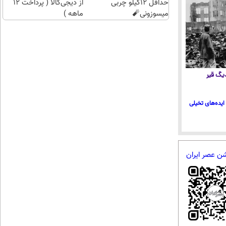
حداقل 12کیلو چربی
از دیجی‌کالا ( پرداخت 12
میسوزونی🧨
ماهه )
 دیگ قیر
ایده‌های تخیلی
شن عصر ایران