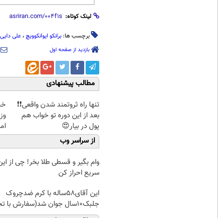
لینک کوتاه:
برچسب ها:
برانکو ایوانکوویچ
،
علی دایی
بازدید از صفحه اول
مطالب پیشنهادی
تنها راه ثروتمند شدن واقعی❗❗
خبر
بعد از این دوره تو خواب هم
وز
پول در بیار😍
امروز
از سراسر وب
وام بگیر و قسطی طلا بخر! چی از این 
سریع احراز کن
این آقای58ساله با کرم ضدچروک
جلبک10سال جوان شد(سفارش با تخفیف)