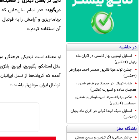
دایی در بخش دیگری از صحبت‌هایش
می‌گوید:
«در تمام سال‌هایی که در
برنامه‌ریزی و آرامش را به فوتبال
آن استفاده کردم.»
در حاشیه
استایل لیمویی بهار قاسمی در اکران ماه
او معتقد است نزدیکی فرهنگی میا
پنهان (+عکس)
مثل استانکو، بگوویچ، ایویچ، بلاژو
جشن تولد مونا فائزپور همسر احمد مهران‌فر
آمده که کروات‌ها از نسل ایرانیا
(+عکس)
هدیه تهرانی در جدیدترین ظاهر شدن ،
فوتبال ایران موفق‌تر باشند.»
همچنان ساده و اسپورت (عکس)
عکس پدرانه سپند امیرسلیمانی با شعری
احساسی (+عکس)
استایل شیک لیندا کیانی در اکران ماه پنهان
(+عکس)
باشگاه مغز
چالش بینایی؛ اگر تیزبین و سریع هستی