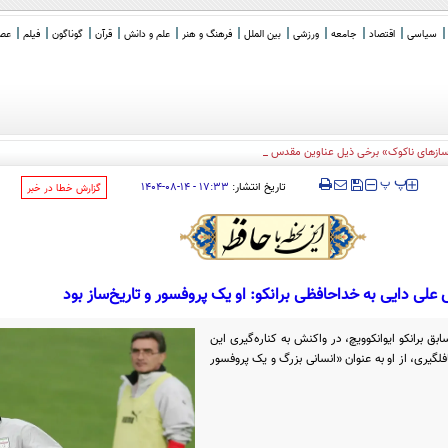
سیاسی
اقتصاد
جامعه
ورزشی
بین الملل
فرهنگ و هنر
علم و دانش
قرآن
گوناگون
فیلم
عصر 
ساز‌های ناکوک» برخی ذیل عناوین مقدس حزب‌الله، شکلی از
_
‍‍‍ پ
پ
تاریخ انتشار:
۱۷:۳۳ - ۱۴-۰۸-۱۴۰۴
‌گزارش خطا در خبر
علی دایی به خداحافظی برانکو: او یک پروفسور و تاریخ‌ساز بود
بق برانکو ایوانکوویچ، در واکنش به کناره‌گیری این
فلگیری، از او به عنوان «انسانی بزرگ و یک پروفسور