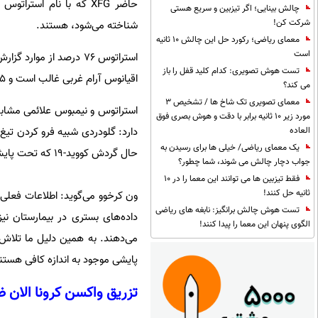
چالش بینایی؛ اگر تیزبین و سریع هستی
شرکت کن!
شناخته می‌شود، هستند.
معمای ریاضی؛ رکورد حل این چالش 10 ثانیه
است
استراتوس ۷۶ درصد از مو
تست هوش تصویری: کدام کلید قفل را باز
اقیانوس آرام غربی غالب است و ۱۵ درصد از موارد را تشکیل می‌دهد.
می کند؟
معمای تصویری تک شاخ ها / تشخیص 3
استراتوس و نیمبوس علائمی مشابه 
مورد زیر 10 ثانیه برابر با دقت و هوش بصری فوق
دارد: گلودردی شبیه فرو کردن تیغ
العاده
یک معمای ریاضی/ خیلی ها برای رسیدن به
حال گردش کووید-۱۹ که تحت پایش هستند، قرار دارند.
جواب دچار چالش می شوند، شما چطور؟
فقط تیزبین ها می توانند این معما را در 10
ثانیه حل کنند!
تست هوش چالش برانگیز: نابغه های ریاضی
الگوی پنهان این معما را پیدا کنند!
می‌دهند. به همین دلیل ما تلاش م
پایشی موجود به اندازه‌ کافی هستند،
تزریق واکسن کرونا الان ض