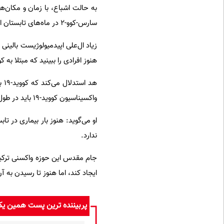
به حالت اشباع، با زمان و مکان‌ه
سارس-کوو-۲ در ماه‌های تابستان افزایش می‌یابد.
زیاد ال‌علی اپیدمیولوژیست بالین
هنوز افرادی را ببینید که مبتلا به 
هد
واکسیناسیون کووید-۱۹ باید در طول سال ادامه یابند، نه فقط در پاییز.
او می‌گوید: هنوز بار بیماری د
ندارد.
ایجاد کند، اما هنوز تا رسیدن به آ
پربیننده ترین پست همین ی