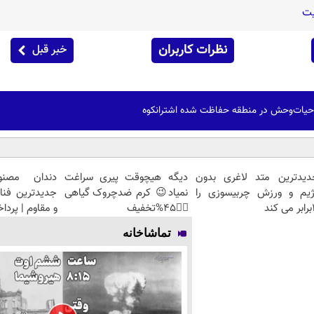
یت
نظرات کاربران
خبر قبل
ز حیات‌وحش در منطقه حفاظت شده اشترانکوه
دیدترین متد لاغری بدون
دیگه هیچوقت پیری سراغت
دندان مصنو
ژیم و ورزش چربیسوزی را
نمیاد😉 کرم ضدچروک گیاهی
جدیدترین فنا
کند
👈🏻45%تخفیف
و مقاوم | پرد
تماشاخانه