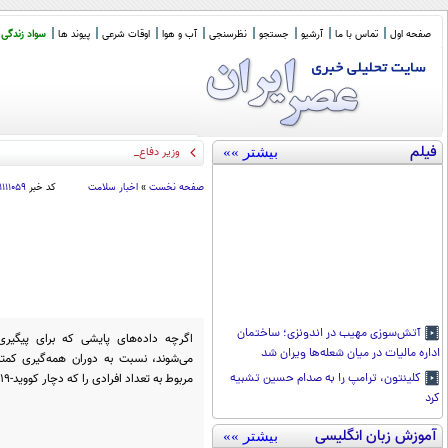
صفحه اول
تماس با ما
آرشیو
جستجو
نظرسنجی
آب و هوا
اوقات شرعی
پیوند ها
سواد زندگی
فیلم
بیشتر »»
وزیر دفاع پاکستان: توافق مکه
_
صفحه نخست
»
اخبار سلامت
کد خبر
۱۱۱۱۰۵۹
آتش‌سوزی مهیب در اندونزی؛ ساختمان
اداره مالیات در میان شعله‌ها ویران شد
می‌شوند، نسبت به دوران همه‌گیری کمتر
مربوط به تعداد افرادی را که دچار کووید-۱۹ شدید شده و نیاز به بستری دارند، دنبال می‌کنند.
کلینتون، ترامپ را به صدام حسین تشبیه
کرد
آموزش زبان انگلیسی
بیشتر »»