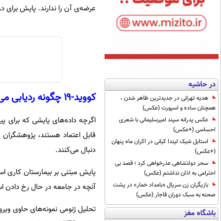
عرضه‌ی آن را ندارند. پایش برای
در حاشیه
کووید-۱۹ چگونه ردیابی می‌شود؟
هدیه تهرانی در جدیدترین ظاهر شدن ،
همچنان ساده و اسپورت (عکس)
عکس پدرانه سپند امیرسلیمانی با شعری
احساسی (+عکس)
استایل شیک لیندا کیانی در اکران ماه پنهان
دنبال می‌کنند.
(+عکس)
سحر دولتشاهی عذرخواهی کرد ؛ قصد بی
پایش مبتنی بر بیمارستان کاری ا
احترامی به اذان نداشتم (عکس)
بازیگران زن سریال «بامداد خمار» در پشت
آنچه در جامعه در حال رخ دادن اس
صحنه به سبک دوران قاجار (عکس)
باشگاه مغز