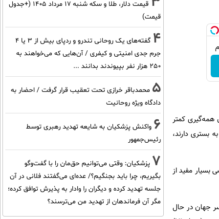
3
قیمت دلار، طلا و سکه شنبه ۱۷ مرداد ۱۴۰۵ (+جدول
قیمت)
4
گفته‌های یک روحانی تندرو و ردپای بیش از ۳ یا ۴
جرم جدی امنیتی و کیفری / آن‌هایی که می‌خواهند به
۲۵۰ هزار نفر بپیوندند بدانند ...
5
محمدباقر خرازی تحت تعقیب قرار گرفت / احضار به
دادگاه ویژه روحانیت
می‌شوند، نسبت به دوران همه‌گیری کمتر
6
واکنش پزشکیان به شایعه تهدید رهبری توسط
دی را که دچار کووید-۱۹ شدید شده و نیاز به بستری دارند،
رئیس‌جمهور
7
پزشکیان: وقتی می‌توانیم حق‌مان را با گفت‌وگو
 بسیار مفید از
بگیریم، چرا باید بجنگیم؟/ عده‌ای می‌گفتند فلانی در آن
جلسه تهدید کرده و دیگران را وادار به پذیرش توافق کرده؛
مگر آن فرماندهان از تهدید من می‌ترسند؟
دش در سراسر جهان در حال