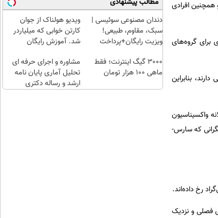
مطالب پیشنهادی
ا و بخش‌هایی از اروپا و همچنین افرادی
۱۰۰هزارتومان
بخر!
طلا با ا
چی از
بی‌بهره
دندان مصنوعی سوئیسی |
ویدیو هولناک از جوان
این
سبک، مقاوم، طبیعی!
کارتن خوابی که میلیاردر
بهتر!!
ویزیت رایگان+پرداخت
شد. آموزش رایگان
 برای گروه‌های
سریع
اقساطی😍
3000 گیگ اینترنت؛ فقط
احراز
مشاوره و اجرای حرفه ای
ماهی 100 هزار تومان
کن
تحلیل آماری پایان نامه
ارند، بنابراین
ارشد و رساله دکتری
به‌عنوان بخشی از راهبرد سالانه‌ واکسیناسیون
شگرانی که سارس-
 انتقال‌های فصلی و نزدیک