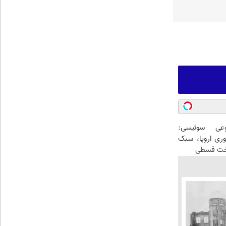
عی سوئیسی:
وری اروپا، سبک
اخت قسطی