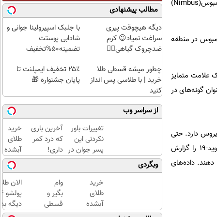
حاضر XFG که با نام استراتوس (Stratus) یا «گونه فرانکنشتاین» شناخته می‌شود و NB.۱.۸.۱ که با نام نیمبوس(Nimbus)
مطالب پیشنهادی
دیگه هیچوقت پیری
با جلبک اسپیرولینا جوانی و
سراغت نمیاد😉 کرم
شادابی پوستت
نیمبوس در منطقه‌
ضدچروک گیاهی👈🏻
تضمینه50%تخفیف
45%تخفیف
چطور میشه قسطی طلا
۲۵٪ تخفیف ایمپلنت تا
ک علامت متمایز
خرید | با طلاسی پس انداز
پایان جشنواره 🎁
ان گونه‌های در
کنید
از سراسر وب
تغییرات باور
آخرین باری
خرید
 کامل از چرخش ویروس دارد. حتی
نکردنی این
که درد کمر
طلای
داده‌های بستری در بیمارستان نیز مانند دوران همه‌گیری کامل نیستند و کمتر از ۳۵ کشور هنوز داده‌های کووید-۱۹ را گزارش
پسر جوان در
داری!
آبشده
۹۰ روز
◗پرسش‌نامه
حتی با
دهند. داده‌های
وبگردی
باورنکردنیه!!!
رو پر کن◖
۱۰۰هزارتومان
😳
خرید
وام
الان طلا
طلای
بگیر و
آبشده
قسطی
دیگه بده
حتی با
طلا
سرمایه‌گ