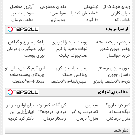
ویدیو هولناک از
نوشیدنی
دندان مصنوعی
آرتروز مفاصل
جوان کارتن
شفابخش کبد با
سوئیسی:
خود را به طور
خوابی که
10 گیاه
جدیدترین
قطعی درمان
میلیاردر شد.
موثر(تخفیف تا
فناوری اروپا،
کنید!
از سراسر وب
آموزش رایگان
امشب)
سبک و مقاوم |
◗پرسش‌نامه◖
پرداخت قسطی
خودتم باورت نمیشه
پوست خود را از پیری
راهکار سریع و گیاهی
چقدر جوون شدی!
نجات دهید!با کرم
برای جلوگیری و درمان
خرید جوانساز
ضدچروک جلبک
پیری پوست
اسپیرولینا با تخفیف
بدون سوزن پوستتو
بمب جوانساز! کرم
این کرم گیاهی،مثل اتو
ویژه
10سال جوون
بوتاکس جلبک
چروکای پوستتوصاف
کن50%تخفیف پاییزی
اسپیرولینا50%تخفیف
میکنه!50%تخفیف
مطالب پیشنهادی
کمر درد داری؟
میخوای
کی گفته کمردرد،
برای اولین بار در
دیگه بسه! در
کمردردت رو "در
درد بی درمونه؟❗
ایران🇮🇷 این
منزل درمانش
منزل" درمان
راهکار درمان
دکتر کرم ترمیم
کن
کنی؟ (◂فیلم +
+پرسشنامه
کننده 23 روزه
نظر شما
(◀پرسش‌نامه)
◂پرسش‌نامه)
ساخت!