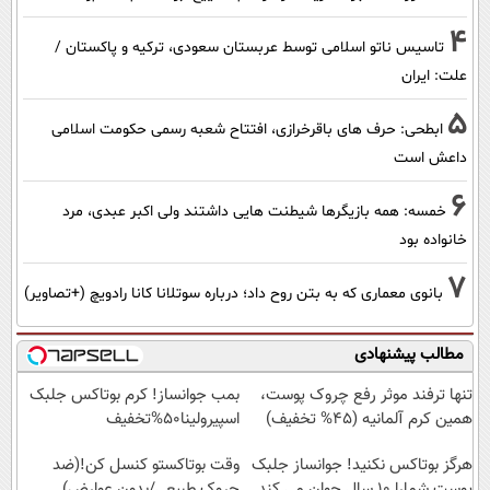
4
تاسیس ناتو اسلامی توسط عربستان سعودی، ترکیه و پاکستان /
علت: ایران
5
ابطحی: حرف های باقرخرازی، افتتاح شعبه رسمی حکومت اسلامی
داعش است
6
خمسه: همه بازیگرها شیطنت هایی داشتند ولی اکبر عبدی، مرد
خانواده بود
7
بانوی معماری که به بتن روح داد؛ درباره سوتلانا کانا رادویچ (+تصاویر)
مطالب پیشنهادی
تنها ترفند موثر رفع چروک پوست،
بمب جوانساز! کرم بوتاکس جلبک
همین کرم آلمانیه (45% تخفیف)
اسپیرولینا50%تخفیف
هرگز بوتاکس نکنید! جوانساز جلبک
وقت بوتاکستو کنسل کن!(ضد
پوست شمارا ۱۰ سال جوان می کند
چروک طبیعی/بدون عوارض)