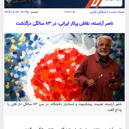
سیاسی
اقتصاد
صفحه نخست
»
فرهنگی/هنری
کد
۱۱۱۱۰۸۱
انتشار:
۲۰:۳۵ - ۱۴-۰۸-۱۴۰۴
جامعه
اقتصادی
ناصر آراسته، نقاش پرکار ایرانی، در ۸۳ سالگی درگذشت
ورزشی
اجتماعی
خودرو
بین الملل
حوادث
فرهنگ و هنر
سیاست خارجی
سلامت
علم و دانش
یک برش دانایی
قرآن
فناوری و It
محیط زیست
گوناگون
علمی
سفر و تفریح
فیلم
سرگرمی
اخبار کریپتو
عصر ایران 2
اقتصاد
باشگاه مغز
ناصر آراسته، هنرمند پیشکسوت و استادیار دانشگاه، در سن ۸۳ سالگی دار فانی را
آموزش زبان
خواندنی ها و دیدنی ها
وداع گفت.
ورزش
مجله تصویری سلاح
داستان کوتاه
سیاست