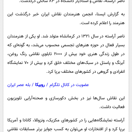
ناصر آراسته، نقاش و استادیار دانشگاه در ۸۳ سالگی درگذشت.
پیامک
سرگرمی
روانشناسی
به گزارش ایسنا، انجمن هنرمندان نقاش ایران خبر درگذشت این
فناوری
هنرمند را اعلام کرده است.
آشپزی
گوناگون
دانلود
حوادث
ناصر آراسته در سال ۱۳۲۱ در کرمانشاه متولد شد. او یکی از هنرمندان
بسیار فعال در حوزه هنرهای تجسمی محسوب می‌شد، به گونه‌ای که
محیط زیست
در طول زندگی هنری‌ خود بیش از ۲۰۰۰ تابلوی نقاشی رنگ روغن،
سلامت
آبرنگ و پاستل در سبک‌های مختلف خلق کرد و بیش از ۷۰ نمایشگاه
فرهنگی
انفرادی و گروهی در کشورهای مختلف برپا کرد.
بین الملل
عضویت در کانال تلگرام
/
روبیکا
/
بله عصر ایران
اجتماعی
این نقاش سال‌ها نیز در بخش دکورسازی و صحنه‌آرایی تلویزیون
حیات وحش
فعالیت داشت.
سیاست خارجی
آراسته نمایشگاه‌هایی را در کشورهای مکزیک، ونزوئلا، کانادا و آمریکا
برپا کرد و از افتخارات او می‌توان به کسب جوایز برتر مسابقات نقاشی