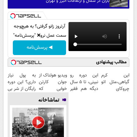
باران در شمال و ارتفاعات البرز و تهران
آرتروز زانو گرفتی؟ به هیچ‌وجه
سمت عمل نرو❌ "پرسش‌نامه"
◀ پرسش‌نامه
مطالب پیشنهادی
این کرم
این دوره رو
ویدیو هولناک از
به پول نیاز
گیاهی،مثل اتو
نبینی، تا 5 سال
جوان کارتن
داری؟ این دوره
چروکای
دیگه هم فقیر
خوابی که
رایگان از شر بی
پوستتوصاف
می‌مونی! همین
میلیاردر شد.
پولی خلاصت
تماشاخانه
میکنه!50%تخفیف
الان ثبت نام
آموزش رایگان
میکنه
کن