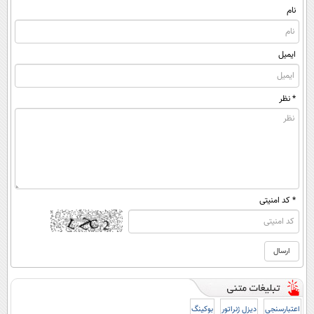
نام
ایمیل
* نظر
* کد امنیتی
اعتبارسنجی
دیزل ژنراتور
بوکینگ