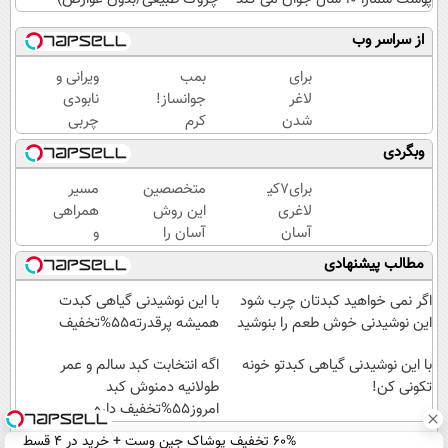
از سراسر وب
برای
بمب
ویرانی و
لاغر
جوانساز!
نابودی
شدن
کرم
چربی
کافیه
بوتاکس
های
وبگردی
این
جلبک
شکم و
چربیسوز
اسپیرولینا50%تخفیف
پهلو با
برای7کیلو
متخصصین
مسیر
گیاهی
این
لاغری
این روش
همراهی
رو
نوشیدنی
آسان
آسان را
و
سفارش
گیاهی
در ماه
برای لاغری
گزارش
مطالب پیشنهادی
بدی(50%تخفیف
همین
شکم و
عملکرد
تا
حالا
پهلو
گروه
اگر نمی خواهید کبدتان چرب شود
با این نوشیدنی گیاهی کبدت
امشب)
اقدام
معرفی
اسنپ
این نوشیدنی خوش طعم را بنوشید
همیشه پرقدرته55%تخفیف
کن!
کردند
در
سفارش
با این نوشیدنی گیاهی کبدتو خونه
۱۴۰۴
اگه انتخابت کبد سالم و عمر
تکونی کن!
با
طولانیه دمنوش کبد
قیمت
امروز55%تخفیف داره
قدیم
60% تخفیف پوشاک جین وست + خرید در 4 قسط