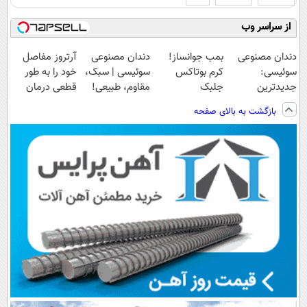
از سراسر وب
دندان مصنوعی
بمب جوانساز!
دندان مصنوعی
آرتروز مفاصل
سوئیسی:
کرم بوتاکس
سوئیسی | سبک،
خود را به طور
جدیدترین
جلبک
مقاوم، طبیعی!
قطعی درمان
فناوری اروپا،
اسپیرولینا50%تخفیف
ویزیت
کنید!
بازگشت به بالای صفحه
سبک و مقاوم |
رایگان+پرداخت
◗پرسش‌نامه◖
پرداخت قسطی
اقساطی😍