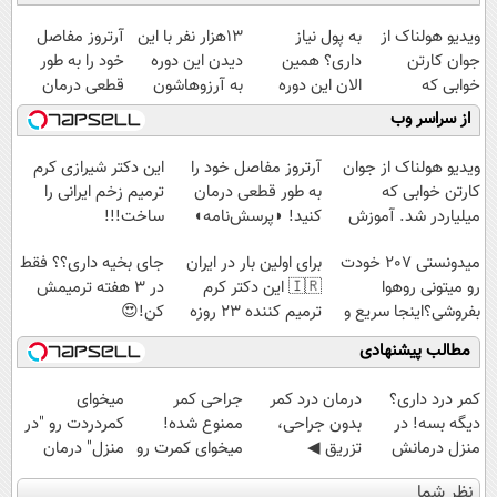
ویدیو هولناک از
به پول نیاز
13هزار نفر با این
آرتروز مفاصل
جوان کارتن
داری؟ همین
دیدن این دوره
خود را به طور
خوابی که
الان این دوره
به آرزوهاشون
قطعی درمان
میلیاردر شد.
رایگان رو شرکت
رسیدن | ثبت‌‌نام
کنید!
از سراسر وب
آموزش رایگان
کن تا دیر نشده!
رایگان
◗پرسش‌نامه◖
ویدیو هولناک از جوان
آرتروز مفاصل خود را
این دکتر شیرازی کرم
کارتن خوابی که
به طور قطعی درمان
ترمیم زخم ایرانی را
میلیاردر شد. آموزش
کنید! ◗پرسش‌نامه◖
ساخت!!!
رایگان
میدونستی 207 خودت
برای اولین بار در ایران
جای بخیه داری؟؟ فقط
رو میتونی روهوا
🇮🇷 این دکتر کرم
در 3 هفته ترمیمش
بفروشی؟اینجا سریع و
ترمیم کننده 23 روزه
کن!😍
راحت بفروش
ساخت!
مطالب پیشنهادی
کمر درد داری؟
درمان درد کمر
جراحی کمر
میخوای
دیگه بسه! در
بدون جراحی،
ممنوع شده!
کمردردت رو "در
منزل درمانش
تزریق ◀
میخوای کمرت رو
منزل" درمان
کن
پرسش‌نامه رو پر
در منزل درمان
کنی؟ (◂فیلم +
نظر شما