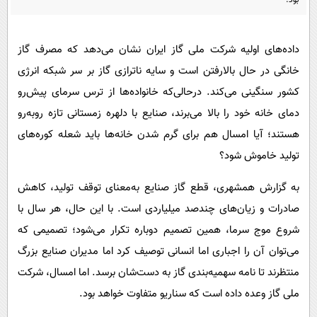
بود.
پیامک
سرگرمی
روانشناسی
فناوری
داده‌های اولیه شرکت ملی گاز ایران نشان می‌دهد که مصرف گاز
آشپزی
گوناگون
خانگی در حال بالارفتن است و سایه ناترازی گاز بر سر شبکه انرژی
دانلود
حوادث
کشور سنگینی می‌کند. درحالی‌که خانواده‌ها از ترس سرمای پیش‌رو
محیط زیست
دمای خانه خود را بالا می‌برند، صنایع با دلهره زمستانی تازه روبه‌رو
هستند؛ آیا امسال هم برای گرم شدن خانه‌ها باید شعله کوره‌های
سلامت
تولید خاموش شود؟
فرهنگی
به گزارش همشهری، قطع گاز ‌صنایع به‌معنای توقف تولید، کاهش
بین الملل
صادرات و زیان‌های چندصد میلیاردی است. با این حال، هر سال با
اجتماعی
شروع موج سرما، همین تصمیم دوباره تکرار می‌شود؛ تصمیمی که
حیات وحش
می‌توان آن را اجباری اما انسانی توصیف کرد اما مدیران صنایع بزرگ
سیاست خارجی
منتظرند تا نامه سهمیه‌بندی گاز به دست‌شان برسد. اما امسال، شرکت
ملی گاز وعده داده است که سناریو متفاوت خواهد بود.