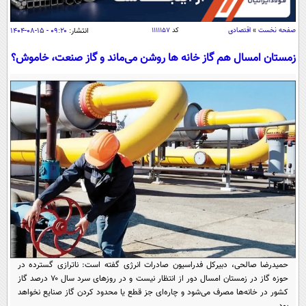
سیاسی
اقتصاد
صفحه نخست
»
اقتصادی
کد
۱۱۱۱۱۵۷
انتشار:
۰۹:۲۰ - ۱۵-۰۸-۱۴۰۴
جامعه
اقتصادی
زمستان امسال هم گاز خانه ها روشن می‌ماند و گاز صنعت، خاموش؟
ورزشی
اجتماعی
خودرو
بین الملل
حوادث
فرهنگ و هنر
سیاست خارجی
سلامت
علم و دانش
یک برش دانایی
قرآن
فناوری و It
محیط زیست
گوناگون
علمی
سفر و تفریح
فیلم
سرگرمی
اخبار کریپتو
عصر ایران 2
اقتصاد
باشگاه مغز
آموزش زبان
خواندنی ها و دیدنی ها
ورزش
مجله تصویری سلاح
حمیدرضا صالحی، دبیرکل فدراسیون صادرات انرژی گفته است: ناترازی گسترده در
حوزه گاز در زمستان امسال دور از انتظار نیست و در روزهای سرد سال ۷۰ درصد گاز
داستان کوتاه
سیاست
کشور در خانه‌ها مصرف می‌شود و چاره‌ای جز قطع یا محدود کردن گاز صنایع نخواهد