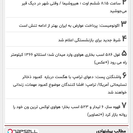
2
ساعت ۸:۱۵ ششم اوت ؛ هیروشیما / وقتی شهر در دیگ قیر
می‌جوشید
3
اکونومیست: پرداخت عوارض به ایران بهتر از ادامه تنش است
4
شرط جدید برای بازنشستگی اعلام شد
5
غول 586 اسب بخاری هواوی وارد میدان شد؛ استلاتو 1366 کیلومتر
راه می رود (+عکس)
6
واشنگتن پست: دعوای ترامپ با هگست درباره کمبود ذخائر
تسلیحاتی آمریکا/ ترامپ: افشا کنندگان موضوع کمبود مهمات، زندانی
خواهند شد
7
قهوه ساز، 6 لیدار و 523 اسب بخار؛ هواوی لوکس ترین ون خود را
روانه بازار کرد (+تصاویر)
مطالب پیشنهادی