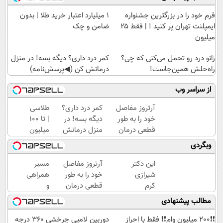
فرم خود را در بزرگترین جشنواره
۱ میلیارد اعتبار خرید طلا | بدون
ایمپلنت تهران پر کنید ! | فقط ۲۵
ضامن و چک
میلیون
زانو درد رو تحمل می‌کنی که چی؟
کمر درد داری؟ دیگه بسه! در منزل
راه‌حلش همین‌جاست!
درمانش کن (◀پرسش‌نامه)
از سراسر وب
آرتروز مفاصل
کمر درد داری؟
طلاسی
خود را به طور
دیگه بسه! در
| تا 100
قطعی درمان
منزل درمانش
میلیون
کنید!
کن
وام
وبگردی
◂پرسش‌نامه▸
(◀پرسش‌نامه)
آنی
خرید
این دکتر
آرتروز مفاصل
مسیر
طلا💰
شیرازی
خود را به طور
همراهی
ثبت
کرم
قطعی درمان
و
نام
ترمیم
کنید!
گزارش
مطالب پیشنهادی
کن!
زخم
◗پرسش‌نامه◖
عملکرد
ایرانی را
گروه
❗❗200 میلیون وام❗❗ فقط با احراز
دوربین لامپی چرخشی 360 درجه