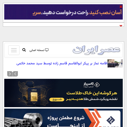
باز
نسخه اصلی
و
صفحه اول
اقامه نماز بر پیکر ابوالقاسم قاسم زاده توسط سید محمد خاتمی
بسته
تماس با ما
کردن
آرشیو
منو
جستجو
نظرسنجی
آب و هوا
اوقات شرعی
پیوند ها
سواد زندگی