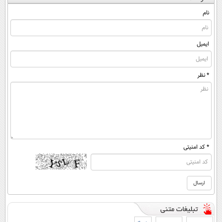
(◀پرسش‌نامه)
کن ▶
کنی؟
◂پرسش‌نامه)
((پرسش‌نامه))
نام
ایمیل
* نظر
* کد امنیتی