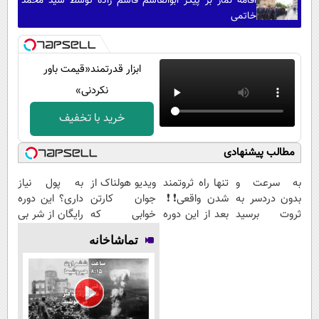
اقامه نماز بر پیکر ابوالقاسم قاسم زاده توسط سید محمد
خاتمی
ابزار قدرتمند‌‌«قیمت باور
نکردنی»
خرید با تخفیف
مطالب پیشنهادی
به سرعت و
تنها راه ثروتمند
ویدیو هولناک از
به پول نیاز
بدون دردسر به
شدن واقعی❗❗
جوان کارتن
داری؟ این دوره
ثروت برسید
بعد از این دوره
خوابی که
رایگان از شر بی
(دوره کاملا
تو خواب هم
میلیاردر شد.
پولی خلاصت
تماشاخانه
رایگان
پول در بیار😍
آموزش رایگان
میکنه
پولسازی)