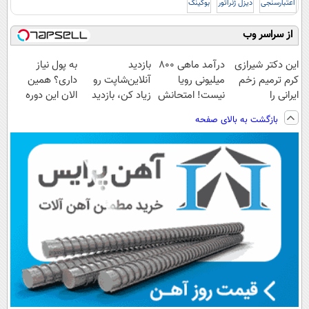
اعتبارسنجی
دیزل ژنراتور
بوکینگ
از سراسر وب
این دکتر شیرازی
درآمد ماهی 800
بازدید
به پول نیاز
کرم ترمیم زخم
میلیونی رویا
آنلاین‌شاپت رو
داری؟ همین
ایرانی را
نیست! امتحانش
زیاد کن، بازدید
الان این دوره
ساخت!!!
مجانیه😉
بالاتر = درآمد
رایگان رو شرکت
بازگشت به بالای صفحه
بیشتر
کن تا دیر نشده!