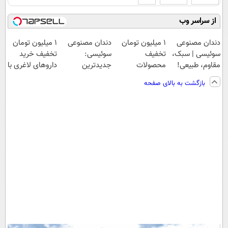
از سراسر وب
دندان مصنوعی
۱ میلیون تومان
دندان مصنوعی
1 میلیون تومان
سوئیسی | سبک،
تخفیف
سوئیسی:
تخفیف خرید
مقاوم، طبیعی!
محصولات
جدیدترین
داروهای لاغری با
ویزیت
لاغری؛ یک قدم
فناوری اروپا،
ارسال از
بازگشت به بالای صفحه
رایگان+پرداخت
نزدیک‌تر به
سبک و مقاوم |
داروخانه و پک
اقساطی😍
شروع کاهش
پرداخت قسطی
یخ!
وزن