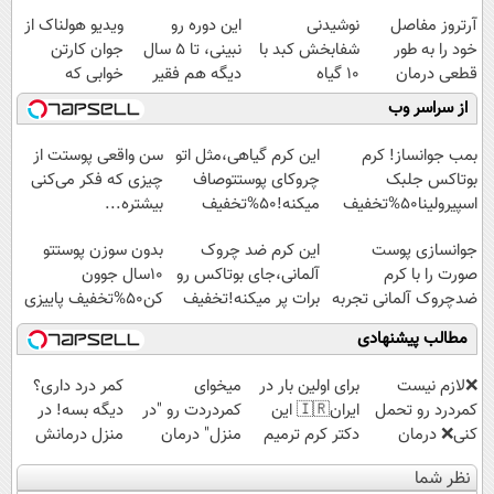
آرتروز مفاصل
نوشیدنی
این دوره رو
ویدیو هولناک از
خود را به طور
شفابخش کبد با
نبینی، تا 5 سال
جوان کارتن
قطعی درمان
10 گیاه
دیگه هم فقیر
خوابی که
کنید!
موثر(تخفیف تا
می‌مونی! همین
میلیاردر شد.
از سراسر وب
◗پرسش‌نامه◖
امشب)
الان ثبت نام کن
آموزش رایگان
بمب جوانساز! کرم
این کرم گیاهی،مثل اتو
سن واقعی پوستت از
بوتاکس جلبک
چروکای پوستتوصاف
چیزی که فکر می‌کنی
اسپیرولینا50%تخفیف
میکنه!50%تخفیف
بیشتره...
جوانسازی پوست
این کرم ضد چروک
بدون سوزن پوستتو
صورت را با کرم
آلمانی،جای بوتاکس رو
10سال جوون
ضدچروک آلمانی تجربه
برات پر میکنه!تخفیف
کن50%تخفیف پاییزی
کنید!
تا امشب
مطالب پیشنهادی
❌لازم نیست
برای اولین بار در
میخوای
کمر درد داری؟
کمردرد رو تحمل
ایران🇮🇷 این
کمردردت رو "در
دیگه بسه! در
کنی❌ درمان
دکتر کرم ترمیم
منزل" درمان
منزل درمانش
بدون جراحی و
کننده 23 روزه
کنی؟ (◂فیلم +
کن
نظر شما
قرص
ساخت!
◂پرسش‌نامه)
(◀پرسش‌نامه)