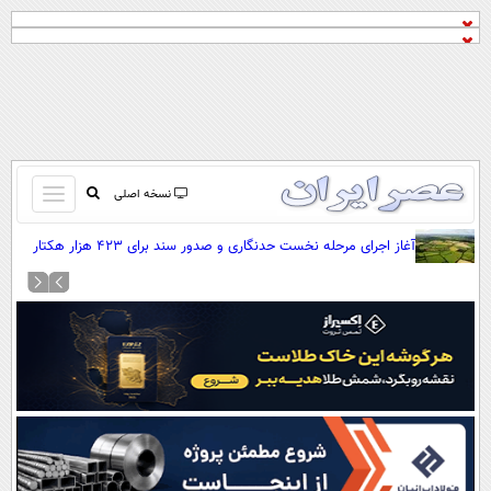
باز
نسخه اصلی
و
صفحه اول
آغاز اجرای مرحله نخست حدنگاری و صدور سند برای ۴۲۳ هزار هکتار
بسته
اراضی کشاورزی
تماس با ما
کردن
آرشیو
منو
جستجو
نظرسنجی
آب و هوا
اوقات شرعی
پیوند ها
سواد زندگی