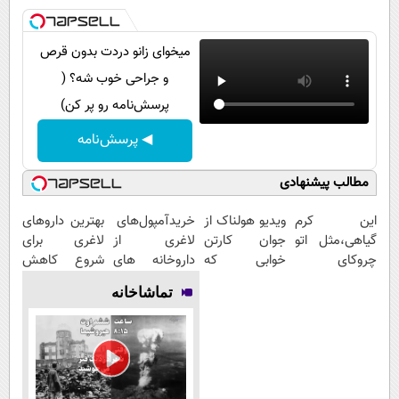
میخوای زانو دردت بدون قرص
و جراحی خوب شه؟ (
پرسش‌نامه رو پر کن)
◀ پرسش‌نامه
مطالب پیشنهادی
این کرم
ویدیو هولناک از
خریدآمپول‌های
بهترین داروهای
گیاهی،مثل اتو
جوان کارتن
لاغری از
لاغری برای
چروکای
خوابی که
داروخانه های
شروع کاهش
پوستتوصاف
میلیاردر شد.
اطرافت، ارسال
وزن، ارسال از
تماشاخانه
میکنه!50%تخفیف
آموزش رایگان
فوری همراه با
داروخانه های
پک یخ!
نزدیکت!