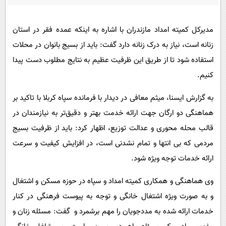
پیامک
سرگرمی
روانشناسی
فناوری
مدیرکل کمیته امداد مازندران با اشاره به اینکه عمده فقر در استان
آشپزی
گوناگون
زنانه است، نیاز به درک زنانه دارد گفت: باید از بسیج بانوان در محلات
استفاده شود تا از طریق این ظرفیت عظیم به نتایج مطلوب دست پیدا
دانلود
حوادث
کنیم.
محیط زیست
به گزارش ایسنا، میثم معافی در دیدار با فرمانده سپاه کربلا با تاکید بر
سلامت
هماهنگی دو ارگان جهت ارائه خدمت بهتر و دقیق‌تر به نیازمندان در
فرهنگی
قالب محله محوری و عدالت توزیع، اظهار کرد: باید از ظرفیت بسیج
بین الملل
مردمی که بی انتها و تمام نشدنی است، در افزایش کیفیت و سرعت
اجتماعی
ارائه خدمات توجه ویژه شود.
حیات وحش
وی هماهنگی و همکاری کمیته امداد و سپاه در حوزه مسکن و اشتغال
سیاست خارجی
و به صورت ویژه اشتغال خانگی و توجه به پیوست فرهنگی در کنار
خدمات ارائه شده به مددجویان را مهم برشمرد و گفت: مسئله زنان و