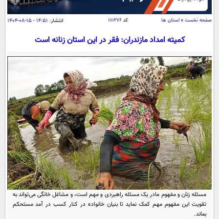
سیاسی
اقتصاد
صفحه نخست
»
استان ها
کد
۱۱۱۱۲۷۶
انتشار:
۱۴:۵۱ - ۱۵-۰۸-۱۴۰۴
جامعه
اقتصادی
کمیته امداد مازندران: فقر در این استان زنانه است
ورزشی
اجتماعی
خودرو
بین الملل
حوادث
فرهنگ و هنر
سیاست خارجی
سلامت
علم و دانش
یک برش دانایی
قرآن
فناوری و It
محیط زیست
گوناگون
علمی
سفر و تفریح
فیلم
سرگرمی
اخبار کریپتو
عصر ایران 2
اقتصاد
باشگاه مغز
آموزش زبان
خواندنی ها و دیدنی ها
ورزش
مجله تصویری سلاح
مسئله زنان و مفهوم مادر یک مسئله راهبردی و مهم است، و مشاغل خانگی می‌تواند به
تقویت این مفهوم مهم کمک نماید تا بنیان خانواده در کنار کسب در آمد مستحکم
داستان کوتاه
سیاست
بماند.