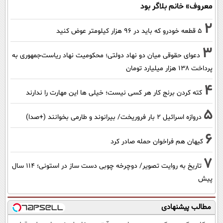
معروف» خانم بلاگر بود
2
۵ قطعه خودرو که باید در ۹۶ هزار کیلومتر عوض کنید
3
دعوای حقوقی میان دو نهاد دولتی؛ محکومیت نهاد ریاست‌جمهوری به
پرداخت ۱۳۸ هزار میلیارد تومان
4
کته کردن برنج کار هر کسی نیست؛ خیلی ها این مهارت را ندارند
5
دروازه اسرائیل ۲ بار فروریخت/ بیرانوند و طارمی بخوانند (+صدا)
6
کیهان هم فراخوان حمله صادر کرد
7
تاریخ به روایت تصویر/ دوچرخه چوبی دست ساز در استونی؛ 114 سال
پیش
مطالب پیشنهادی