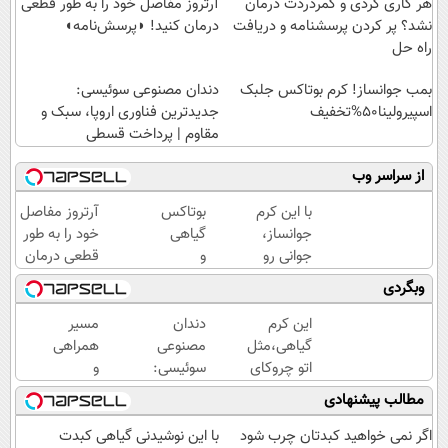
هر کاری کردی و کمردردت درمان
آرتروز مفاصل خود را به طور قطعی
نشد؟ پر کردن پرسشنامه و دریافت
درمان کنید! ◗پرسش‌نامه◖
راه حل
بمب جوانساز! کرم بوتاکس جلبک
دندان مصنوعی سوئیسی:
اسپیرولینا50%تخفیف
جدیدترین فناوری اروپا، سبک و
مقاوم | پرداخت قسطی
از سراسر وب
با این کرم
بوتاکس
آرتروز مفاصل
جوانساز،
گیاهی
خود را به طور
جوانی رو
و
قطعی درمان
به خودت
خانگی
کنید!
وبگردی
برگردون(50%
رسید!
◗پرسش‌نامه◖
تخفیف)
این کرم
دندان
مسیر
گیاهی،مثل
مصنوعی
همراهی
اتو چروکای
سوئیسی:
و
پوستتوصاف
جدیدترین
گزارش
مطالب پیشنهادی
میکنه!50%تخفیف
فناوری
عملکرد
اروپا،
گروه
اگر نمی خواهید کبدتان چرب شود
با این نوشیدنی گیاهی کبدت