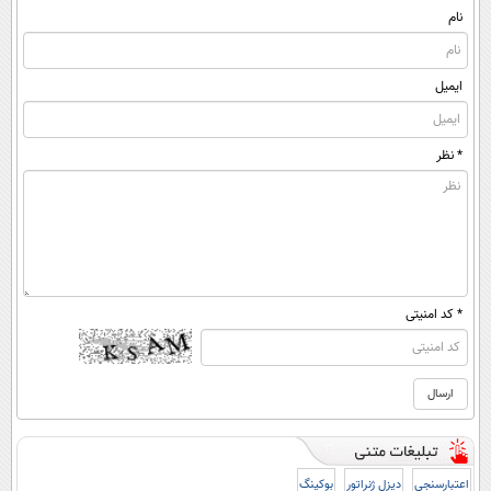
(پرسشنامه)
نام
ایمیل
* نظر
* کد امنیتی
اعتبارسنجی
دیزل ژنراتور
بوکینگ