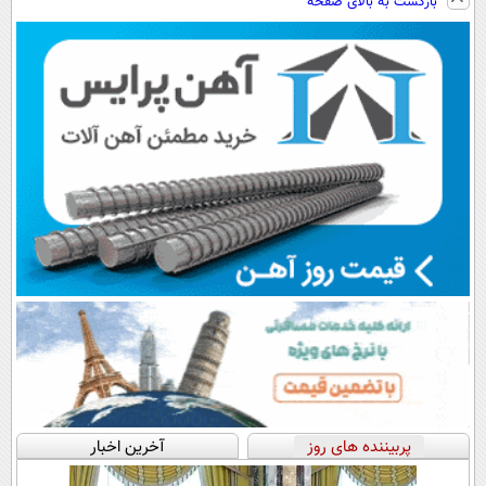
بازگشت به بالای صفحه
سبک و مقاوم |
رایگان+پرداخت
هم داریم!😍 |
◗پرسش‌نامه◖
پرداخت قسطی
اقساطی😍
📍تهران
پربیننده های روز
آخرین اخبار