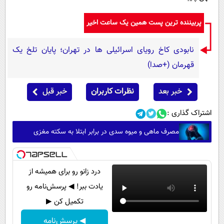
پربیننده ترین پست همین یک ساعت اخیر
نابودی کاخ رویای اسرائیلی ها در تهران؛ پایان تلخ یک
قهرمان (+صدا)
خبر بعد
نظرات کاربران
خبر قبل
اشتراک گذاری :
مصرف ماهی و میوه سدی در برابر ابتلا به سکته مغزی
درد زانو رو برای همیشه از
یادت ببر! ◀ پرسش‌نامه رو
تکمیل کن ▶
◀ پرسش‌نامه