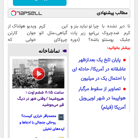
مطالب پیشنهادی
تا دیر نشده با
چرا تو نباید بنز و
این کرم
ویدیو هولناک از
کرم ضدچروک
بی‌ام‌و زیر پات
گیاهی،مثل اتو
جوان کارتن
جلبک پوستتو
باشه؟ (دوره
چروکای
خوابی که
صاف و آینه ای
رایگان درآمد
پوستتوصاف
میلیاردر شد.
بیشتر بخوانید:
تماشاخانه
کن!
میلیاردی)
میکنه!50%تخفیف
آموزش رایگان
پایان تلخ یک بعدازظهر
عاشقانه در آمریکا/ حادثه ای
با احتمال یک در میلیون
تصاویر از سقوط مرگبار
ساعت ۸:۱۵ ششم اوت ؛
هواپیما در شهر لویی‌ویل
هیروشیما / وقتی شهر در دیگ
قیر می‌جوشید
آمریکا (فیلم)
محمدباقر خرازی کیست؟
روحانی جنجالی با ادعاها و
ایده‌های تخیلی