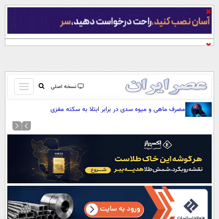
باز
نسخه اصلی
و
صفحه اول
مصرف ماهی و میوه سدی در برابر ابتلا به سکته مغزی
بسته
تماس با ما
کردن
آرشیو
منو
جستجو
نظرسنجی
آب و هوا
اوقات شرعی
پیوند ها
سواد زندگی