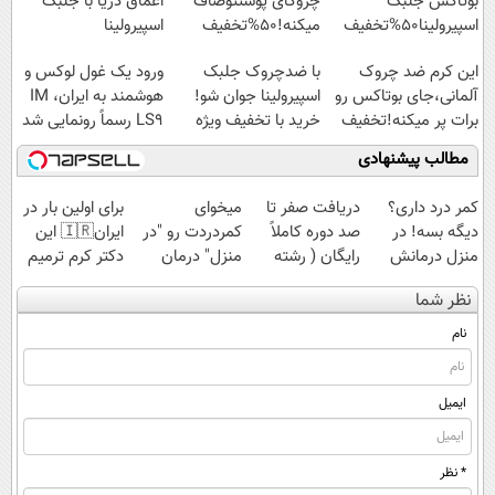
بوتاکس جلبک
چروکای پوستتوصاف
اعماق دریا با جلبک
اسپیرولینا50%تخفیف
میکنه!50%تخفیف
اسپیرولینا
این کرم ضد چروک
با ضدچروک جلبک
ورود یک غول لوکس و
آلمانی،جای بوتاکس رو
اسپیرولینا جوان شو!
هوشمند به ایران، IM
برات پر میکنه!تخفیف
خرید با تخفیف ویژه
LS9 رسماً رونمایی شد
تا امشب
مطالب پیشنهادی
کمر درد داری؟
دریافت صفر تا
میخوای
برای اولین بار در
دیگه بسه! در
صد دوره کاملاً
کمردردت رو "در
ایران🇮🇷 این
منزل درمانش
رایگان ( رشته
منزل" درمان
دکتر کرم ترمیم
کن
ریاضی، تجربی،
کنی؟ (◂فیلم +
کننده 23 روزه
نظر شما
(◀پرسش‌نامه)
انسانی)
◂پرسش‌نامه)
ساخت!
نام
ایمیل
* نظر