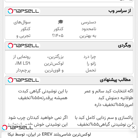
از سراسر وب
دسترسی
🎓
سوال‌های
نامحدود
کنکور
کنکور
به بهترین
۱۴۰5؟
تجربی و
آموزش‌ها
ماز
ریاضی در
وبگردی
تا روز
تابستون
پکیج ماز
کنکور
و تو یک
چرا درد
بزرگترین،
رونمایی از
هفتع
زانو را
لوکس‌ترین
IM LS9،
جمع
تحمل
و قوی‌ترین
پرچم‌دار
میکنه
می‌کنی؟
شاسی بلند
فوق‌لوکس
مطالب پیشنهادی
🏆
خیلی
EREV در
EREV
ساده
در ایران
وارد بازار
اگه انتخابت کبد سالم و عمر
با این نوشیدنی گیاهی کبدت
درمنزل
رونمایی
ایران شد
طولانیه دمنوش کبد
همیشه پرقدرته55%تخفیف
درمانش
شد
امروز55%تخفیف داره
کن
پاکسازی و سم زدایی کامل کبد با
اگر نمی خواهید کبدتان چرب شود
این نوشیدنی گیاهی55%تخفیف
این نوشیدنی خوش طعم را بنوشید
لوکس‌ترین شاسی‌بلند EREV در ایران، توسط نیکا