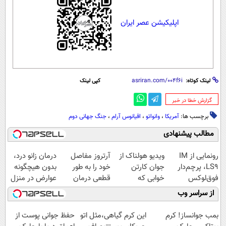
اپلیکیشن عصر ایران
لینک کوتاه:
کپی لینک
‌گزارش خطا در خبر
برچسب ها:
آمریکا
،
وانواتو
،
اقیانوس آرام
،
جنگ جهانی دوم
مطالب پیشنهادی
رونمایی از IM
ویدیو هولناک از
آرتروز مفاصل
درمان زانو درد،
LS9، پرچم‌دار
جوان کارتن
خود را به طور
بدون هیچگونه
فوق‌لوکس
خوابی که
قطعی درمان
عوارض در منزل
EREV وارد بازار
میلیاردر شد.
کنید!
(◂پرسش‌نامه)
از سراسر وب
ایران شد
آموزش رایگان
◗پرسش‌نامه◖
بمب جوانساز! کرم
این کرم گیاهی،مثل اتو
حفظ جوانی پوست از