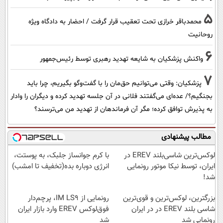
5
محمدباقر خرازی تحت تعقیب قرار گرفت / احضار به دادگاه ویژه
روحانیت
6
واکنش پزشکیان به شایعه تهدید رهبری توسط رئیس‌جمهور
7
پزشکیان: وقتی می‌توانیم حق‌مان را با گفت‌وگو بگیریم، چرا باید
بجنگیم؟/ عده‌ای می‌گفتند فلانی در آن جلسه تهدید کرده و دیگران را وادار
به پذیرش توافق کرده؛ مگر آن فرماندهان از تهدید من می‌ترسند؟
مطالب پیشنهادی
لوکس‌ترین شاسی‌بلند EREV در
با کرم جوانساز جلبک، به پوستت،
ایران، توسط نیکا موتور رونمایی
انرژی دوباره بده(تخفیف تا امشب)
شد!
بزرگترین، لوکس‌ترین و قوی‌ترین
رونمایی از IM LS9، پرچم‌دار
شاسی بلند EREV در در ایران
فوق‌لوکس EREV وارد بازار ایران
رونمایی شد
شد