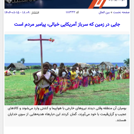
سیاسی
اقتصاد
صفحه نخست
»
بین الملل
کد
۱۱۱۱۳۳۲
انتشار:
۱۸:۰۹ - ۱۵-۰۸-۱۴۰۴
جامعه
اقتصادی
جایی در زمین که سرباز آمریکایی خیالی، پیامبر مردم است
ورزشی
اجتماعی
خودرو
بین الملل
حوادث
فرهنگ و هنر
سیاست خارجی
سلامت
علم و دانش
یک برش دانایی
قرآن
فناوری و It
محیط زیست
گوناگون
علمی
سفر و تفریح
فیلم
سرگرمی
اخبار کریپتو
عصر ایران 2
اقتصاد
باشگاه مغز
بومیان آن منطقه وقتی دیدند نیروهای خارجی با هواپیما و کشتی وارد می‌شوند و کالاهای
آموزش زبان
خواندنی ها و دیدنی ها
عجیب و گران‌قیمت با خود می‌آورند، گمان کردند این «بارها» هدیه‌هایی از سوی خدایان
ورزش
مجله تصویری سلاح
هستند.
داستان کوتاه
سیاست