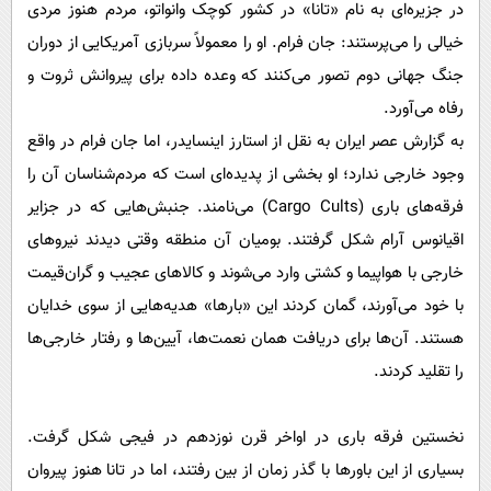
پیامک
در جزیره‌ای به نام «تانا» در کشور کوچک وانواتو، مردم هنوز مردی
سرگرمی
خیالی را می‌پرستند: جان فرام. او را معمولاً سربازی آمریکایی از دوران
روانشناسی
فناوری
جنگ جهانی دوم تصور می‌کنند که وعده داده برای پیروانش ثروت و
آشپزی
گوناگون
رفاه می‌آورد.
دانلود
حوادث
به گزارش عصر ایران به نقل از استارز اینسایدر، اما جان فرام در واقع
وجود خارجی ندارد؛ او بخشی از پدیده‌ای است که مردم‌شناسان آن را
محیط زیست
فرقه‌های باری (Cargo Cults) می‌نامند. جنبش‌هایی که در جزایر
سلامت
اقیانوس آرام شکل گرفتند. بومیان آن منطقه وقتی دیدند نیروهای
فرهنگی
خارجی با هواپیما و کشتی وارد می‌شوند و کالاهای عجیب و گران‌قیمت
بین الملل
با خود می‌آورند، گمان کردند این «بارها» هدیه‌هایی از سوی خدایان
اجتماعی
هستند. آن‌ها برای دریافت همان نعمت‌ها، آیین‌ها و رفتار خارجی‌ها
را تقلید کردند.
حیات وحش
سیاست خارجی
نخستین فرقه باری در اواخر قرن نوزدهم در فیجی شکل گرفت.
بسیاری از این باورها با گذر زمان از بین رفتند، اما در تانا هنوز پیروان