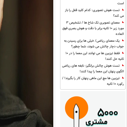
است
تست هوش تصویری: کدام کلید قفل را باز
می کند؟
معمای تصویری تک شاخ ها / تشخیص 3
مورد زیر 10 ثانیه برابر با دقت و هوش بصری فوق
العاده
یک معمای ریاضی/ خیلی ها برای رسیدن به
جواب دچار چالش می شوند، شما چطور؟
فقط تیزبین ها می توانند این معما را در 10
ثانیه حل کنند!
تست هوش چالش برانگیز: نابغه های ریاضی
الگوی پنهان این معما را پیدا کنند!
تیزبین ها مچ این ماهی پنهان کار را بگیرند! /
رکورد 10 ثانیه