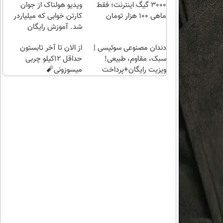
کلیک)
کن
راحت)
بی‌بهره
3000 گیگ اینترنت؛ فقط
ویدیو هولناک از جوان
ماهی 100 هزار تومان
کارتن خوابی که میلیاردر
شد. آموزش رایگان
دندان مصنوعی سوئیسی |
از الان تا آخر تابستون
سبک، مقاوم، طبیعی!
حداقل 12کیلو چربی
ویزیت رایگان+پرداخت
میسوزونی🧨
اقساطی😍