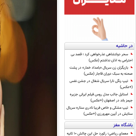
در حاشیه
سحر دولتشاهی عذرخواهی کرد ؛ قصد بی
احترامی به اذان نداشتم (عکس)
بازیگران زن سریال «بامداد خمار» در پشت
صحنه به سبک دوران قاجار (عکس)
تیپ رنگی تارا سریال شغال در جشن نفس
(+عکس)
استایل جالب مدل روس فیلم ایرانی جزیره
جیمز باند در اصفهان (+عکس)
تیپ مشکی و خاص فریبا نادری ستاره سریال
ستایش در آیین مهرورزی (+عکس)
باشگاه مغز
معمای ریاضی؛ رکورد حل این چالش 10 ثانیه