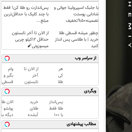
با جلبک اسپیرولینا جوانی و
پس‌اندازت رو طلا کن! فقط
شادابی پوستت
با چند کلیک با حداقل‌ترین
تضمینه50%تخفیف
مبلغ...
چطور میشه قسطی طلا
از الان تا آخر تابستون
خرید | با طلاسی پس انداز
حداقل 12کیلو چربی
کنید
میسوزونی🧨
از سراسر وب
هر
از الان تا
وام
کی
آخر
بگیر و
طلا
تابستون
قسطی
داره،
حداقل
طلا
وبگردی
غم
12کیلو
بخر!
نداره!
چربی
چی از
پس‌انداز
خرید
الان طلا
😊💎
میسوزونی
این
طلا فقط
طلای
(خرید
🧨
بهتر!!
با ۱۰۰
آبشده
دیگه بده
طلا با
سریع
هزارتومان
حتی با
سرمایه‌گ
مطالب پیشنهادی
چند
احراز
(امن و
۱۰۰هزارتومان
طلا با ا