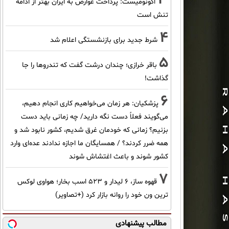
اکونومیست: پرداخت عوارض به ایران بهتر از ادامه
تنش است
4
شرط جدید برای بازنشستگی اعلام شد
5
باقر خرازی؛ چندان درشت گفت که تندروها را جا
گذاشت!
6
پزشکیان: هر زمان می‌خواهیم کاری انجام دهیم،
می‌گویند فعلاً دست نگه دارید/ چه زمانی باید دست
بزنیم؟ زمانی که خودمان غرق شدیم، کشور نابود شد و
همه ضرر کردند؟ / همسایگان ما اجازه ندادند عده‌ای وارد
کشور شوند و باعث اغتشاش شوند
7
قهوه ساز، 6 لیدار و 523 اسب بخار؛ هواوی لوکس
ترین ون خود را روانه بازار کرد (+تصاویر)
مطالب پیشنهادی