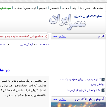
صفحه اول
تماس با ما
آرشیو
جستجو
نظرسنجی
آب و هوا
اوقات شرعی
پیوند ها
سواد زندگی
فیلم
بیشتر »»
حمله پهپادی گسترده صنعا به مواضع عرب
صفحه نخست
»
فرهنگی/هنری
کد خبر
۱۱۱۵۳۷
نورا ه
آتش‌سوزی در نجران همزمان با حمله
نورا هاشمی، بازیگر سینما و تئاتر، با حضور
موشکی یمن
هاشمی که اخیراً فعالیت‌های هنری‌اش با
استایل کژوال شیک، شامل کت مشکی کوتا
۱۰ خوشحالی گل زودتر از موعد
علاقه‌مندان به مد را به خود جلب کرد.
آموزش زبان انگلیسی
بیشتر »»