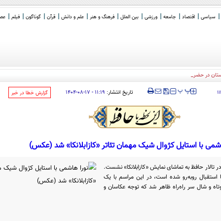
سیاسی
اقتصاد
جامعه
ورزشی
بین الملل
فرهنگ و هنر
علم و دانش
قرآن
گوناگون
فیلم
عصر 
ستان در حضرموت
‍‍‍ پ
پ
تاریخ انتشار:
۱۱:۱۹ - ۱۷-۰۸-۱۴۰۴
۱
‌گزارش خطا در خبر
اشمی با استایل کژوال شیک مهمان تئاتر «کازابلانکا» شد (عکس)
 در تالار حافظ به تماشای نمایش «کازابلانکا» نشست.
 استقبال روبه‌رو شده است، در این مراسم با یک
ه و شال سر راه‌راه ظاهر شد که توجه عکاسان و