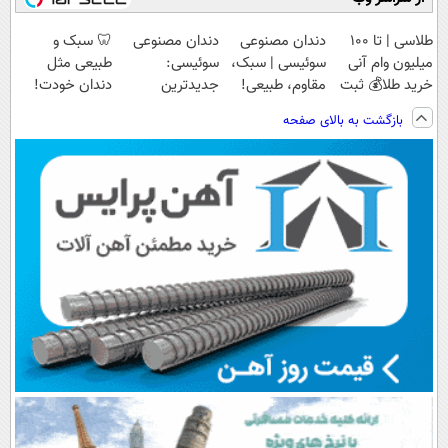
طلاسی | تا 100
دندان مصنوعی
دندان مصنوعی
🦷 سبک و
میلیون وام آنی
سوئیسی | سبک،
سوئیسی:
طبیعی مثل
خرید طلا💰 ثبت
مقاوم، طبیعی!
جدیدترین
دندان خودت!
نام کن!
ویزیت
فناوری اروپا،
نصب آسان و
بازگشت به بالای صفحه
رایگان+پرداخت
سبک و مقاوم |
پرداخت اقساطی
اقساطی😍
پرداخت قسطی
💳 📍 تهران