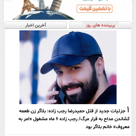
پربیننده های روز
آخرین اخبار
1
جزئیات جدید از قتل حمیدرضا رجب زاده: بلاگر زن طعمه
کشاندن مداح به قرار مرگ/ رجب زاده 6 ماه مشغول «امر به
معروف» خانم بلاگر بود