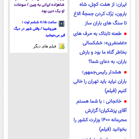
ایران: از هفت کچل، شاه
شاهزاده ایرانی به چین / سوغات
او یک دین بود
بارون، بَزَک کردن جمجۀ الاغ
تا سنگ های باران ساز
ساعت ۸:۱۵ ششم اوت ؛
هیروشیما / وقتی شهر در دیگ
طعنه تابناک به حرف های
قیر می‌جوشید
«غضنفری»: خشکسالی
فیلم های دیگر
بخاطر گناه ما بود و بارش
باران، به دعای شما؟
هشدار رئیس‌جمهور؛
باران نیاید باید تهران را خالی
کنیم (فیلم)
خانجانی : با شما هستم
آقای پزشکیان! گزارش
محرمانه 1400 وزارت کشور را
بخوانید (فیلم)