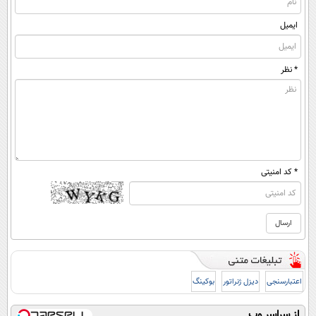
ایمیل
* نظر
* کد امنیتی
اعتبارسنجی
دیزل ژنراتور
بوکینگ
از سراسر وب