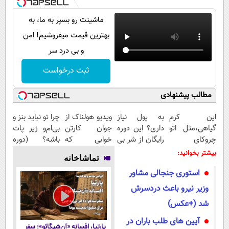
ماشینت رو بسپر به ما، به
بهترین قیمت میفروشیم! امن
و بی درد سر
ثبت درخواست
مطالب پیشنهادی
این کرم
به پول نیاز
ویدیو هولناک از
چرا تو نباید بنز و
گیاهی،مثل اتو
داری؟ این دوره
جوان کارتن
بی‌ام‌و زیر پات
چروکای
رایگان از شر بی
خوابی که
باشه؟ (دوره
پوستتوصاف
پولی خلاصت
میلیاردر شد.
رایگان درآمد
بیشتر بخوانید:
تماشاخانه
میکنه!50%تخفیف
میکنه
آموزش رایگان
میلیاردی)
استوری جنجالی مشاور
وزیر نیرو باعث دردسرش
شد (+عکس)
آیین های طلب باران در
پارتیا، افسانه «آن‌شیگائو»؛ سفر