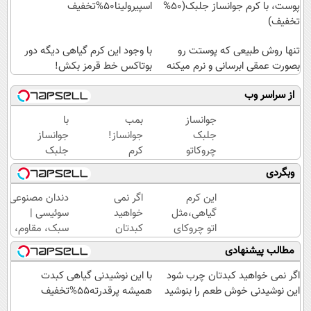
پوست، با کرم جوانساز جلبک(50%
اسپیرولینا50%تخفیف
تخفیف)
تنها روش طبیعی که پوستت رو
با وجود این کرم گیاهی دیگه دور
بصورت عمقی ابرسانی و نرم میکنه
بوتاکس خط قرمز بکش!
از سراسر وب
جوانساز
بمب
با
جلبک
جوانساز!
جوانساز
چروکاتو
کرم
جلبک
مثل اتو
بوتاکس
عید
وبگردی
صاف
جلبک
امسال
میکنه
اسپیرولینا50%تخفیف
۱۰سال
این کرم
اگر نمی
دندان مصنوعی
😍
جوون
گیاهی،مثل
خواهید
سوئیسی |
تری
اتو چروکای
کبدتان
سبک، مقاوم،
پوستتوصاف
چرب
طبیعی! ویزیت
مطالب پیشنهادی
میکنه!50%تخفیف
شود این
رایگان+پرداخت
نوشیدنی
اقساطی😍
اگر نمی خواهید کبدتان چرب شود
با این نوشیدنی گیاهی کبدت
خوش
این نوشیدنی خوش طعم را بنوشید
همیشه پرقدرته55%تخفیف
طعم را