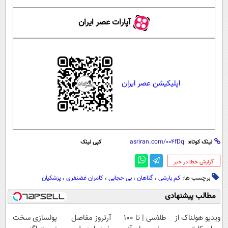
آپارات عصر ایران
اپلیکیشن عصر ایران
لینک کوتاه:
کپی لینک
‌گزارش خطا در خبر
برچسب ها:
کم بارشی
،
گناهان
،
بی حجابی
،
کامران غضنفری
،
پزشکیان
مطالب پیشنهادی
ویدیو هولناک از
طلاسی | تا 100
آرتروز مفاصل
پولسازی سخت