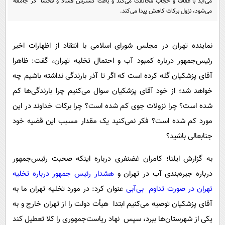
می‌آید با عفاف و حجاب مخالفت می‌کند و باعث گسترش فساد و فحشا در جامعه
پیامک
سرگرمی
می‌شود، نزول برکات کاهش پیدا می‌کند.
روانشناسی
فناوری
آشپزی
گوناگون
نماینده تهران در مجلس شورای اسلامی با انتقاد از اظهارات اخیر
دانلود
رئیس‌جمهور درباره کمبود آب و احتمال تخلیه تهران، گفت: ظاهرا
حوادث
آقای پزشکیان گله کرده است که اگر تا آذر بارندگی نداشته باشیم چه
محیط زیست
خواهد شد؛ از خود آقای پزشکیان سوال می‌کنیم چرا بارندگی‌ها کم
سلامت
شده است؟ چرا نزولات جوی کم شده است؟ چرا برکات خداوند در این
فرهنگی
مورد کم شده است؟ فکر نمی‌کنید یک مقدار مسبب این قضیه خود
بین الملل
جنابعالی باشید؟
اجتماعی
به گزارش ایلنا؛ کامران غضنفری درباره اینکه صحبت رئیس‌جمهور
حیات وحش
درباره جیره‌بندی آب در تهران و
هشدار رئیس جمهور درباره تخلیه
تهران در صورت تداوم بی‌آبی
عنوان کرد: در مورد تخلیه تهران ما به
سیاست خارجی
آقای پزشکیان توصیه می‌کنیم ابتدا هیأت دولت را از تهران خارج و به
یکی از شهرستان‌ها ببرد، سپس نهاد ریاست‌جمهوری را کلا تعطیل کند