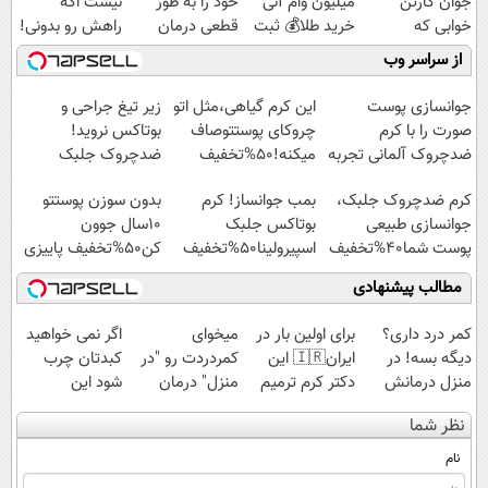
جوان کارتن
میلیون وام آنی
خود را به طور
نیست اگه
خوابی که
خرید طلا💰 ثبت
قطعی درمان
راهش رو بدونی!
میلیاردر شد.
نام کن!
کنید!
" دوره رایگان "
از سراسر وب
آموزش رایگان
◗پرسش‌نامه◖
جوانسازی پوست
این کرم گیاهی،مثل اتو
زیر تیغ جراحی و
صورت را با کرم
چروکای پوستتوصاف
بوتاکس نروید!
ضدچروک آلمانی تجربه
میکنه!50%تخفیف
ضدچروک جلبک
کنید!
با40%تخفیف
کرم ضدچروک جلبک،
بمب جوانساز! کرم
بدون سوزن پوستتو
جوانسازی طبیعی
بوتاکس جلبک
10سال جوون
پوست شما40%تخفیف
اسپیرولینا50%تخفیف
کن50%تخفیف پاییزی
مطالب پیشنهادی
کمر درد داری؟
برای اولین بار در
میخوای
اگر نمی خواهید
دیگه بسه! در
ایران🇮🇷 این
کمردردت رو "در
کبدتان چرب
منزل درمانش
دکتر کرم ترمیم
منزل" درمان
شود این
کن
کننده 23 روزه
کنی؟ (◂فیلم +
نوشیدنی خوش
نظر شما
(◀پرسش‌نامه)
ساخت!
◂پرسش‌نامه)
طعم را بنوشید
نام