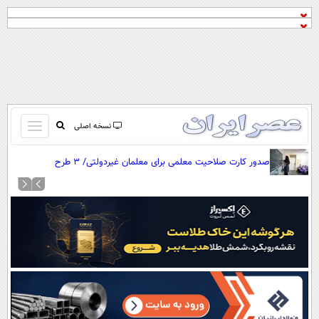
باز
نسخه اصلی
و
صفحه اول
صدور کارت صلاحیت معلمی برای معلمان غیردولتی/ ۳ طرح
بسته
تماس با ما
توانمندسازی معلمان
کردن
آرشیو
منو
جستجو
نظرسنجی
آب و هوا
اوقات شرعی
پیوند ها
سواد زندگی