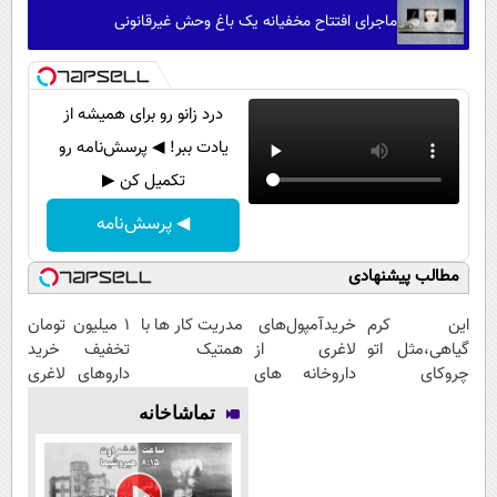
ماجرای افتتاح مخفیانه یک باغ وحش غیرقانونی
درد زانو رو برای همیشه از
یادت ببر! ◀ پرسش‌نامه رو
تکمیل کن ▶
◀ پرسش‌نامه
مطالب پیشنهادی
این کرم
خریدآمپول‌های
مدریت کار ها با
1 میلیون تومان
گیاهی،مثل اتو
لاغری از
همتیک
تخفیف خرید
چروکای
داروخانه های
داروهای لاغری
پوستتوصاف
اطرافت، ارسال
با ارسال از
تماشاخانه
میکنه!50%تخفیف
فوری همراه با
داروخانه و پک
پک یخ!
یخ!