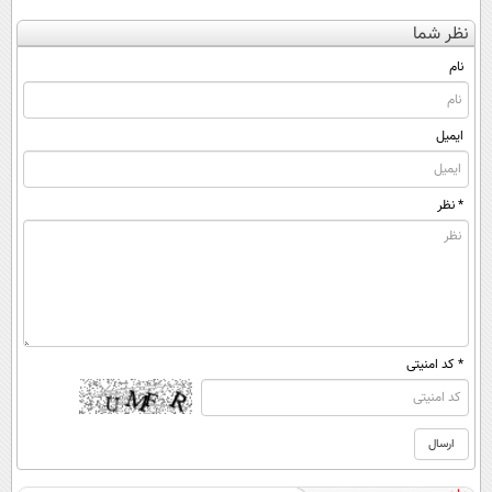
کننده 23 روزه
کنی؟ (◂فیلم +
کن
نظر شما
ساخت!
◂پرسش‌نامه)
(◀پرسش‌نامه)
نام
ایمیل
* نظر
* کد امنیتی