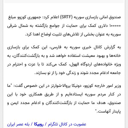
پیامک
سرگرمی
روانشناسی
فناوری
صندوق امانی بازسازی سوریه (SRTF) اعلام کرد: جمهوری کوزوو مبلغ
آشپزی
گوناگون
۱۰۰۰۰۰ دلاری کمک برای حمایت از جوامع بازگشته به شمال شرقی
دانلود
سوریه به عنوان بخشی از تلاش‌های تثبیت اوضاع اهدا کرد.
حوادث
محیط زیست
به گزارش کانال خبری سوریه به فارسی، این کمک برای بازسازی
خانه‌ها و بهبود معیشت استفاده خواهد شد و به بازگشت‌کنندگان، به
سلامت
ویژه خانواده‌های اردوگاه الهول، کمک می‌کند تا با عزت و احترام در
فرهنگی
جامعه ادغام مجدد شوند و زندگی خود را از نو بسازند.
بین الملل
وزیر امور خارجه کوزوو، دونیکا یروالا-شوارتز در این خصوص گفت: "ما
اجتماعی
در کنار مردم سوریه ایستاده‌ایم و از طریق همکاری خود با این
حیات وحش
صندوق، هدف ما حمایت از بازگشت‌کنندگان و ادغام مجدد ایمن و
سیاست خارجی
پایدار آنهاست."
عضویت در کانال تلگرام
/
روبیکا
/
بله عصر ایران