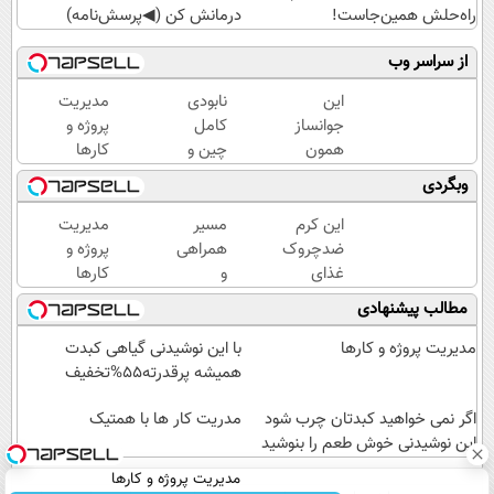
راه‌حلش همین‌جاست!
درمانش کن (◀پرسش‌نامه)
از سراسر وب
این
نابودی
مدیریت
جوانساز
کامل
پروژه و
همون
چین و
کارها
جلسه‌ی
چروک
وبگردی
اول
با کرم
پوستتو
آلمانی۴۰٪تخفیف
این کرم
مسیر
مدیریت
جوونتر
ضدچروک
همراهی
پروژه و
می‌کنه
غذای
و
کارها
✨ 2
پوستت
گزارش
مطالب پیشنهادی
سال
رو تامین
عملکرد
ماندگاری
میکنه
گروه
مدیریت پروژه و کارها
با این نوشیدنی گیاهی کبدت
داره
(خرید با
اسنپ
همیشه پرقدرته55%تخفیف
40%تخفیف)
در
اگر نمی خواهید کبدتان چرب شود
۱۴۰۴
مدریت کار ها با همتیک
این نوشیدنی خوش طعم را بنوشید
مدیریت پروژه و کارها