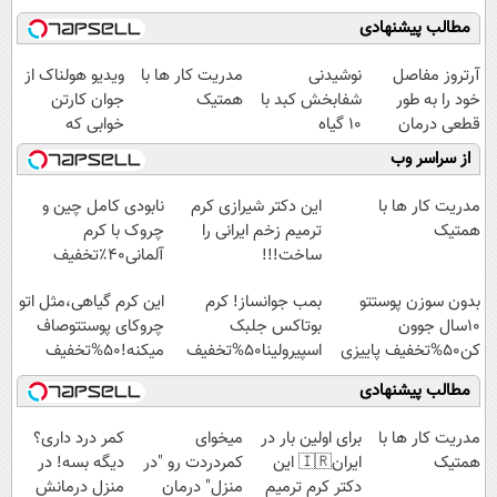
مطالب پیشنهادی
آرتروز مفاصل
نوشیدنی
مدریت کار ها با
ویدیو هولناک از
خود را به طور
شفابخش کبد با
همتیک
جوان کارتن
قطعی درمان
10 گیاه
خوابی که
کنید!
موثر(تخفیف تا
میلیاردر شد.
از سراسر وب
◗پرسش‌نامه◖
امشب)
آموزش رایگان
مدریت کار ها با
این دکتر شیرازی کرم
نابودی کامل چین و
همتیک
ترمیم زخم ایرانی را
چروک با کرم
ساخت!!!
آلمانی۴۰٪تخفیف
بدون سوزن پوستتو
بمب جوانساز! کرم
این کرم گیاهی،مثل اتو
10سال جوون
بوتاکس جلبک
چروکای پوستتوصاف
کن50%تخفیف پاییزی
اسپیرولینا50%تخفیف
میکنه!50%تخفیف
مطالب پیشنهادی
مدریت کار ها با
برای اولین بار در
میخوای
کمر درد داری؟
همتیک
ایران🇮🇷 این
کمردردت رو "در
دیگه بسه! در
دکتر کرم ترمیم
منزل" درمان
منزل درمانش