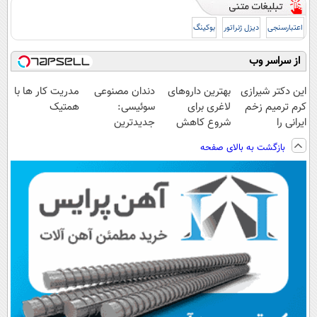
اعتبارسنجی
دیزل ژنراتور
بوکینگ
از سراسر وب
این دکتر شیرازی
بهترین داروهای
دندان مصنوعی
مدریت کار ها با
کرم ترمیم زخم
لاغری برای
سوئیسی:
همتیک
ایرانی را
شروع کاهش
جدیدترین
ساخت!!!
وزن، ارسال از
فناوری اروپا،
بازگشت به بالای صفحه
داروخانه های
سبک و مقاوم |
نزدیکت!
پرداخت قسطی