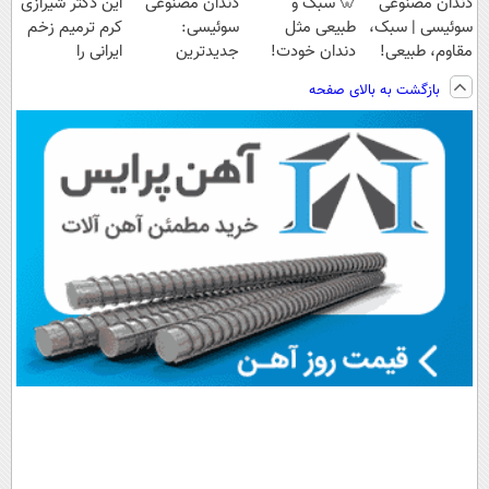
دندان مصنوعی
🦷 سبک و
دندان مصنوعی
این دکتر شیرازی
سوئیسی | سبک،
طبیعی مثل
سوئیسی:
کرم ترمیم زخم
مقاوم، طبیعی!
دندان خودت!
جدیدترین
ایرانی را
ویزیت
نصب آسان و
فناوری اروپا،
ساخت!!!
بازگشت به بالای صفحه
رایگان+پرداخت
پرداخت اقساطی
سبک و مقاوم |
اقساطی😍
💳 📍 تهران
پرداخت قسطی