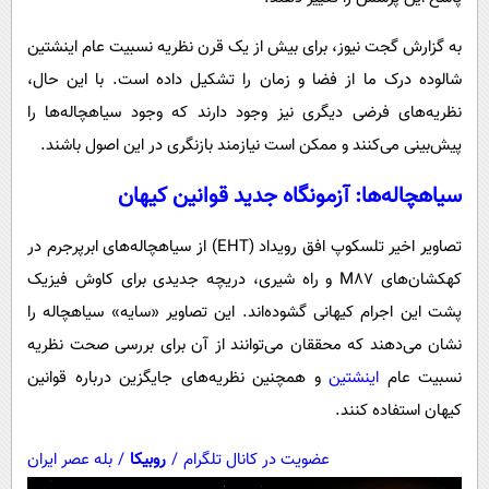
پیامک
سرگرمی
به گزارش گجت نیوز، برای بیش از یک قرن نظریه نسبیت عام اینشتین
روانشناسی
فناوری
شالوده درک ما از فضا و زمان را تشکیل داده است. با این حال،
آشپزی
گوناگون
نظریه‌های فرضی دیگری نیز وجود دارند که وجود سیاهچاله‌ها را
دانلود
حوادث
پیش‌بینی می‌کنند و ممکن است نیازمند بازنگری در این اصول باشند.
محیط زیست
سیاهچاله‌ها: آزمونگاه جدید قوانین کیهان
سلامت
تصاویر اخیر تلسکوپ افق رویداد (EHT) از سیاهچاله‌های ابرپرجرم در
فرهنگی
کهکشان‌های M87 و راه شیری، دریچه جدیدی برای کاوش فیزیک
بین الملل
پشت این اجرام کیهانی گشوده‌اند. این تصاویر «سایه» سیاهچاله را
اجتماعی
نشان می‌دهند که محققان می‌توانند از آن برای بررسی صحت نظریه
حیات وحش
نسبیت عام
اینشتین
و همچنین نظریه‌های جایگزین درباره قوانین
کیهان استفاده کنند.
سیاست خارجی
عضویت در کانال تلگرام
/
روبیکا
/
بله عصر ایران