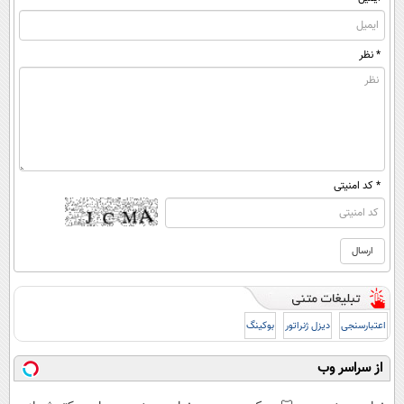
* نظر
* کد امنیتی
اعتبارسنجی
دیزل ژنراتور
بوکینگ
از سراسر وب