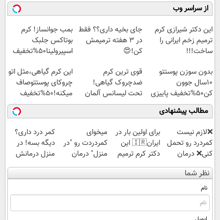
کنید!
فناوری اروپا،
کن!
میلیاردر شد.
از سراسر وب
◗پرسش‌نامه◖
سبک و مقاوم |
◗پرسش‌نامه◖
آموزش رایگان
پرداخت قسطی
این دکتر شیرازی کرم
جای بخیه داری؟؟ فقط
بمب جوانساز! کرم
ترمیم زخم ایرانی را
در 3 هفته ترمیمش
بوتاکس جلبک
ساخت!!!
کن!😍
اسپیرولینا50%تخفیف
بدون سوزن پوستتو
قوی ترین کرم
این کرم گیاهی،مثل اتو
10سال جوون
ضدچروک گیاهی!
چروکای پوستتوصاف
کن50%تخفیف پاییزی
تحت لیسانس آلمان
میکنه!50%تخفیف
(40%تخفیف زمستانی)
مطالب پیشنهادی
❌لازم نیست
برای اولین بار در
میخوای
کمر درد داری؟
کمردرد رو تحمل
ایران🇮🇷 این
کمردردت رو "در
دیگه بسه! در
کنی❌ درمان
دکتر کرم ترمیم
منزل" درمان
منزل درمانش
بدون جراحی و
کننده 23 روزه
کنی؟ (◂فیلم +
کن
نظر شما
قرص
ساخت!
◂پرسش‌نامه)
(◀پرسش‌نامه)
(پرسشنامه)
نام
ایمیل