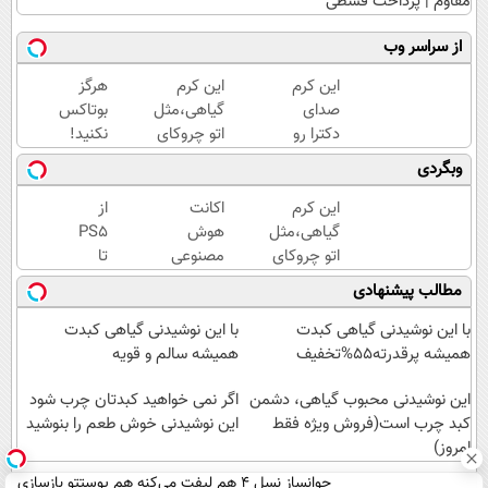
مقاوم | پرداخت قسطی
از سراسر وب
این کرم
این کرم
هرگز
صدای
گیاهی،مثل
بوتاکس
دکترا رو
اتو چروکای
نکنید!
در اورده
پوستتوصاف
جوانساز
وبگردی
😳
میکنه!50%تخفیف
جلبک
چون
پوست
این کرم
اکانت
از
دیگه
شمارا
گیاهی،مثل
هوش
PS5
نیازی
۱۰ سال
اتو چروکای
مصنوعی
تا
نداری
جوان
پوستتوصاف
رو با
آیفون17
مطالب پیشنهادی
بوتاکس
می کند
میکنه!50%تخفیف
ضمانت و
و بیت
کنی!!!
تخفیف
کوین
با این نوشیدنی گیاهی کبدت
با این نوشیدنی گیاهی کبدت
بگیر !!
برنده
همیشه پرقدرته55%تخفیف
همیشه سالم و قویه
کدتخفیف
شو 🔥
این نوشیدنی محبوب گیاهی، دشمن
👇👇👇👇
گردونه
اگر نمی خواهید کبدتان چرب شود
کبد چرب است(فروش ویژه فقط
👇
شانس
این نوشیدنی خوش طعم را بنوشید
امروز)
بدون
پوچ
جوانساز نسل 4 هم لیفت می‌کنه هم پوستتو بازسازی