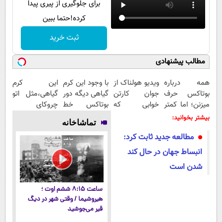
برای جلوگیری از پیری پیدا
کرده!حتما ببین
ثبت خرید
مطالب پیشنهادی
همه درباره
ویدیو هولناک از
با وجود این کرم
این کرم
بوتاکس حرف
جوان کارتن
گیاهی دیگه دور
گیاهی،مثل اتو
میزنن؛ اما کمتر
خوابی که
بوتاکس خط
چروکای
کسی این راه رو
میلیاردر شد.
قرمز بکش!
پوستتوصاف
بیشتر بخوانید:
تماشاخانه
میشناسه.
آموزش رایگان
میکنه!50%تخفیف
مطالعه جدید ثابت کرد:
انبساط جهان در حال کند
شدن است
ساعت ۸:۱۵ ششم اوت ؛
هیروشیما / وقتی شهر در دیگ
قیر می‌جوشید