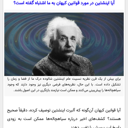
سیاسی
آیا اینشتین در مورد قوانین کیهان به ما اشتباه گفته است؟
اقتصاد
جامعه
اقتصادی
ورزشی
اجتماعی
خودرو
بین الملل
حوادث
فرهنگ و هنر
سیاست خارجی
سلامت
علم و دانش
یک برش دانایی
قرآن
فناوری و It
محیط زیست
برای بیش از یک قرن نظریه نسبیت عام اینشتین شالوده درک ما از فضا و زمان را
گوناگون
علمی
سفر و تفریح
تشکیل داده است. با این حال، نظریه‌های فرضی دیگری نیز وجود دارند که وجود
فیلم
سرگرمی
سیاهچاله‌ها را پیش‌بینی می‌کنند و ممکن است نیازمند بازنگری در این اصول باشند.
اخبار کریپتو
عصر ایران 2
اقتصاد
باشگاه مغز
آموزش زبان
خواندنی ها و دیدنی ها
آیا قوانین کیهان آن‌گونه که آلبرت اینشتین توصیف کرده، دقیقاً صحیح
ورزش
مجله تصویری سلاح
هستند؟ کشف‌های اخیر درباره سیاهچاله‌ها ممکن است به زودی
داستان کوتاه
سیاست
پاسخ این پرسش را تغییر دهند.