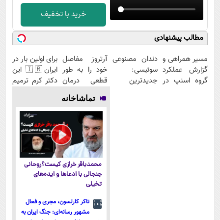
خرید با تخفیف
مطالب پیشنهادی
مسیر همراهی و
دندان مصنوعی
آرتروز مفاصل
برای اولین بار در
گزارش عملکرد
سوئیسی:
خود را به طور
ایران🇮🇷 این
گروه اسنپ در
جدیدترین
قطعی درمان
دکتر کرم ترمیم
۱۴۰۴
فناوری اروپا،
کنید!
کننده 23 روزه
تماشاخانه
سبک و مقاوم |
◗پرسش‌نامه◖
ساخت!
پرداخت قسطی
محمدباقر خرازی کیست؟روحانی
جنجالی با ادعاها و ایده‌های
تخیلی
تاکر کارلسون، مجری و فعال
مشهور رسانه‌ای: جنگ ایران به