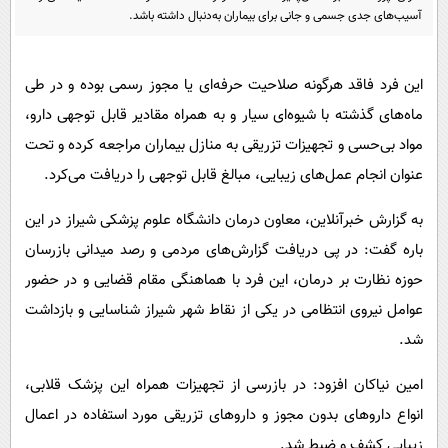
پیامک
سرگرمی
آسیب‌های جدی جسمی و جانی برای بیماران به‌دنبال داشته باشد.
روانشناسی
فناوری
آشپزی
این فرد فاقد هرگونه صلاحیت حرفه‌ای یا مجوز رسمی بوده و در طی
گوناگون
ماه‌های گذشته با شیوه‌ای سیار و به ‌همراه مقادیر قابل توجهی دارو،
دانلود
حوادث
مواد بی‌حسی و تجهیزات تزریقی به منازل بیماران مراجعه کرده و تحت
محیط زیست
عنوان انجام عمل‌های زیبایی، مبالغ قابل توجهی را دریافت می‌کرد.
سلامت
به گزارش خبرآنلاین، معاون درمان دانشگاه علوم پزشکی شیراز در این
فرهنگی
باره گفت: در پی دریافت گزارش‌های مردمی و رصد میدانی بازرسان
بین الملل
حوزه نظارت بر درمان، این فرد با هماهنگی مقام قضایی و در حضور
اجتماعی
عوامل نیروی انتظامی در یکی از نقاط شهر شیراز شناسایی و بازداشت
شد.
حیات وحش
سیاست خارجی
امین نیاکان افزود: در بازرسی از تجهیزات همراه این پزشک قلابی،
انواع داروهای بدون مجوز و داروهای تزریقی مورد استفاده در اعمال
زیبایی کشف و ضبط شد.