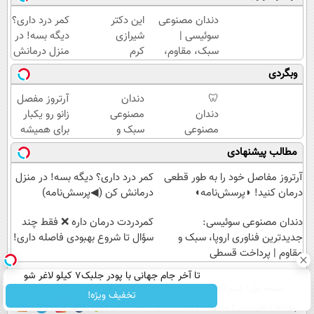
دندان مصنوعی
این دکتر
کمر درد داری؟
سوئیسی |
شیرازی
دیگه بسه! در
سبک، مقاوم،
کرم
منزل درمانش
طبیعی! ویزیت
ترمیم
کن
وبگردی
رایگان+پرداخت
زخم
(◀پرسش‌نامه)
اقساطی😍
ایرانی را
🦷
دندان
آرتروز مفصل
ساخت!!!
دندان
مصنوعی
زانو رو یکبار
مصنوعی
سبک و
برای همیشه
سوئیسی
مقاوم
درمان کن!
مطالب پیشنهادی
با
می‌خوای؟
◗پرسش‌نامه◖
تکنولوژی
پرداخت
آرتروز مفاصل خود را به طور قطعی
کمر درد داری؟ دیگه بسه! در منزل
دیجیتال
اقساطی
درمان کنید! ◗پرسش‌نامه◖
درمانش کن (◀پرسش‌نامه)
|
هم
دندان مصنوعی سوئیسی:
پرداخت
داریم!😍
‌کمردردت درمان داره ❌ فقط چند
در 4
جدیدترین فناوری اروپا، سبک و
| 📍تهران
سؤال تا شروع بهبودی فاصله‌ داری!
مقاوم | پرداخت قسطی
قسط |
📍 تهران
تا آخر جام جهانی با پودر جلبک7 کیلو لاغر شو
صفحه اول
فیلم
عصر ایران۲
درباره عصرایران
تماس با ما
آرشیو
جستجو
تخفیف ویژه!
پیوندها
نظرسنجی
آب و هوا
اوقات شرعی
سواد زندگی