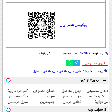
اپلیکیشن عصر ایران
لینک کوتاه:
کپی لینک
‌گزارش خطا در خبر
برچسب ها:
پزشک قلابی
،
لیپوساکشن
،
لیپوساکشن در منزل
مطالب پیشنهادی
دندان مصنوعی
آرتروز مفاصل
دندان مصنوعی
کمر درد داری؟
سبک و مقاوم
خود را به طور
سوئیسی:
دیگه بسه! در
می‌خوای؟
قطعی درمان
جدیدترین
منزل درمانش
پرداخت اقساطی
کنید!
فناوری اروپا،
کن
از سراسر وب