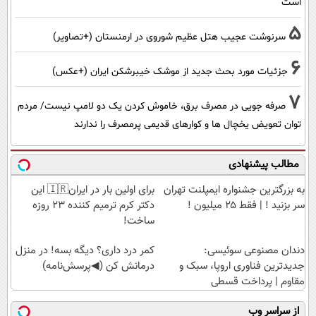
است
5
سرنوشت عجیب هتل عظیم شوروی در ارمنستان (+تصاویر)
6
جزئیات مورد بحث جدید از موشک خیبرشکن ایران (+عکس)
7
صرفه جویی در مصرف برق، خاموش کردن یک دو لامپ نیست/ مردم
توان تعویض یخچال ها و کوارهای قدیمی پرمصرف را ندارند
مطالب پیشنهادی
به بزرگترین جشنواره ایمپلنت تهران
برای اولین بار در ایران🇮🇷 این
سر بزنید ! | فقط ۲۵ میلیون !
دکتر کرم ترمیم کننده 23 روزه
ساخت!
دندان مصنوعی سوئیسی:
کمر درد داری؟ دیگه بسه! در منزل
جدیدترین فناوری اروپا، سبک و
درمانش کن (◀پرسش‌نامه)
مقاوم | پرداخت قسطی
از سراسر وب