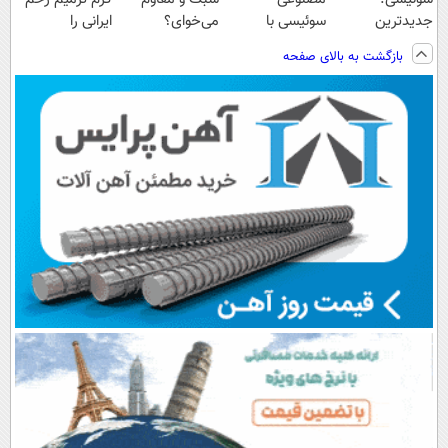
جدیدترین
سوئیسی با
می‌خوای؟
ایرانی را
فناوری اروپا،
تکنولوژی
پرداخت اقساطی
ساخت!!!
بازگشت به بالای صفحه
سبک و مقاوم |
دیجیتال |
هم داریم!😍 |
پرداخت قسطی
پرداخت در 4
📍تهران
قسط |📍 تهران