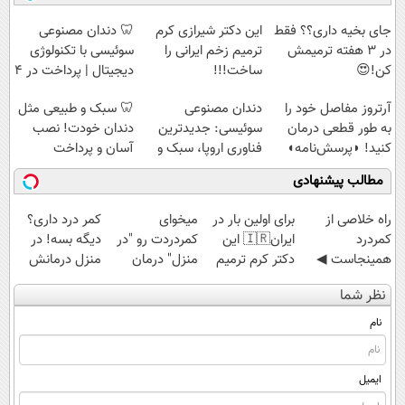
هم داریم!😍 |
◗پرسش‌نامه◖
سبک و مقاوم |
(◀پرسش‌نامه)
📍تهران
پرداخت قسطی
جای بخیه داری؟؟ فقط
این دکتر شیرازی کرم
🦷 دندان مصنوعی
در 3 هفته ترمیمش
ترمیم زخم ایرانی را
سوئیسی با تکنولوژی
کن!😍
ساخت!!!
دیجیتال | پرداخت در 4
قسط |📍 تهران
آرتروز مفاصل خود را
دندان مصنوعی
🦷 سبک و طبیعی مثل
به طور قطعی درمان
سوئیسی: جدیدترین
دندان خودت! نصب
کنید! ◗پرسش‌نامه◖
فناوری اروپا، سبک و
آسان و پرداخت
مقاوم | پرداخت
اقساطی 💳 📍 تهران
مطالب پیشنهادی
قسطی
‌راه خلاصی از
برای اولین بار در
میخوای
کمر درد داری؟
کمردرد
ایران🇮🇷 این
کمردردت رو "در
دیگه بسه! در
همینجاست ◀
دکتر کرم ترمیم
منزل" درمان
منزل درمانش
فقط کافیه فرم
کننده 23 روزه
کنی؟ (◂فیلم +
کن
نظر شما
رو پر کنی!
ساخت!
◂پرسش‌نامه)
(◀پرسش‌نامه)
نام
ایمیل