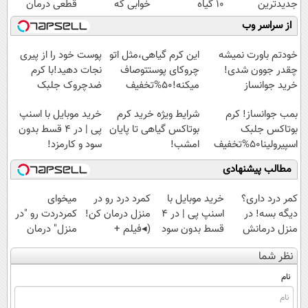
جدیدترین
10 گیاه
خوابی که
قطعی درمان
فناوری اروپا،
موثر(تخفیف تا
میلیاردر شد.
کنید!
از سراسر وب
سبک و مقاوم |
امشب)
آموزش رایگان
◗پرسش‌نامه◖
پرداخت قسطی
خودتم باورت نمیشه
این کرم گیاهی،مثل اتو
پوست خود را از پیری
چقدر جوون شدی!
چروکای پوستتوصاف
نجات دهید!با کرم
خرید جوانساز
میکنه!50%تخفیف
ضدچروک جلبک
اسپیرولینا با تخفیف
بمب جوانساز! کرم
شرایط ویژه خرید کرم
خرید موبایل با اسنپ
ویژه
بوتاکس جلبک
بوتاکس گیاهی تا پایان
پی | در ۴ قسط بدون
اسپیرولینا50%تخفیف
امشب!
سود و کارمزد!
مطالب پیشنهادی
کمر درد داری؟
خرید موبایل با
کمرد درد رو در
میخوای
دیگه بسه! در
اسنپ پی | در ۴
منزل درمان کن!
کمردردت رو "در
منزل درمانش
قسط بدون سود
(◂فیلم +
منزل" درمان
کن
و کارمزد!
پرسش‌نامه)
کنی؟ (◂فیلم +
نظر شما
(◀پرسش‌نامه)
◂پرسش‌نامه)
نام