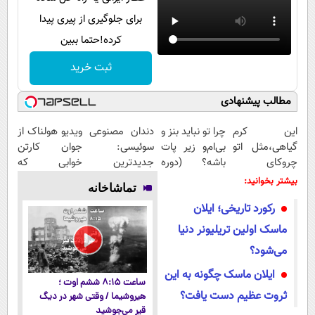
برای جلوگیری از پیری پیدا
کرده!حتما ببین
ثبت خرید
مطالب پیشنهادی
این کرم
چرا تو نباید بنز و
دندان مصنوعی
ویدیو هولناک از
گیاهی،مثل اتو
بی‌ام‌و زیر پات
سوئیسی:
جوان کارتن
چروکای
باشه؟ (دوره
جدیدترین
خوابی که
پوستتوصاف
رایگان درآمد
فناوری اروپا،
میلیاردر شد.
بیشتر بخوانید:
تماشاخانه
میکنه!50%تخفیف
میلیاردی)
سبک و مقاوم |
آموزش رایگان
رکورد تاریخی؛ ایلان
پرداخت قسطی
ماسک اولین تریلیونر دنیا
می‌شود؟
ایلان ماسک چگونه به این
ساعت ۸:۱۵ ششم اوت ؛
ثروت عظیم دست یافت؟
هیروشیما / وقتی شهر در دیگ
قیر می‌جوشید