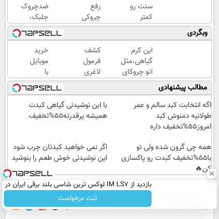
سنت رو
رفع
ضدچروک
کمتر
چروکی
جلبک،
حدس
که
جوانسازی
وبگردی
میزنن😉
مجوز
طبیعی
کرم
رسمی
پوست
این کرم
کشف
خرید
ضدچروک
وزارت
شما40%تخفیف
گیاهی،مثل
فرمول
موبایل
گیاهی👈🏻
بهداشت
اتو چروکای
لاغری
با
45%تخفیف
دارد
پوستتوصاف
اسان
اسنپ
مطالب پیشنهادی
میکنه!50%تخفیف
توسط
پی | در
متخصصان
۴
اگه انتخابت کبد سالم و عمر
با این نوشیدنی گیاهی کبدت
ایرانی
قسط
طولانیه دمنوش کبد
همیشه پرقدرته55%تخفیف
بدون
امروز55%تخفیف داره
سود و
همه چی گرون شده ولی تو
کارمزد!
اگر نمی خواهید کبدتان چرب شود
با55%تخفیف کبدت رو پاکسازی
این نوشیدنی خوش طعم را بنوشید
کن🔥
بازدید از IM LS7 لوکس ترین شاسی بلند برقی ایران در
صفحه اول
فیلم
عصر ایران۲
درباره عصرایران
تماس با ما
آرشیو
جستجو
باشگاه انقلاب
ثبت درخواست
پیوندها
نظرسنجی
آب و هوا
اوقات شرعی
سواد زندگی