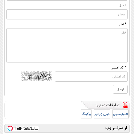
ایمیل
* نظر
* کد امنیتی
اعتبارسنجی
دیزل ژنراتور
بوکینگ
از سراسر وب