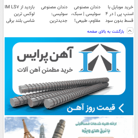
خرید موبایل با
دندان مصنوعی
دندان مصنوعی
بازدید از IM LS7
اسنپ پی | در ۴
سوئیسی | سبک،
سوئیسی:
لوکس ترین
قسط بدون سود
مقاوم، طبیعی!
جدیدترین
شاسی بلند برقی
و کارمزد!
ویزیت
فناوری اروپا،
ایران در باشگاه
بازگشت به بالای صفحه
رایگان+پرداخت
سبک و مقاوم |
انقلاب
اقساطی😍
پرداخت قسطی