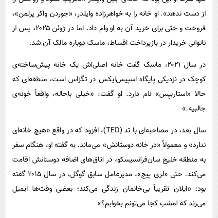
از دست ندهد». او خانه را به خواهرزاده وایلدر، «جوردن واکر پرلمن»،
فروخت و حتی برای خرید آن به او وام داد. اما در ژوئن ۲۰۲۵، پس از
ناتوانی خریدار در بازپرداخت اقساط، ماسک دوباره مالک آن شد.
در سال ۲۰۲۱، ماسک گفت خانه اصلی‌اش یک خانه پیش‌ساخته‌ی
کوچک در نزدیکی پایگاه اسپیس‌ایکس در تگزاس است، منطقه‌ای که
حالا «استاربیِس» نام دارد. او گفت: «خیلی باحاله، واقعاً خونه‌ی
جالبیه.»
سال بعد، در مصاحبه‌ای با تد (TED)، افزود که در واقع «هیچ خانه‌ای
ندارد» و معمولاً «در خانه دوستانش» می‌ماند. به گفته او، هنگام سفر
به منطقه خلیج سان‌فرانسیسکو، در اتاق‌های اضافه دوستانش اقامت
می‌کند. حتی «لری پیج»، مدیرعامل سابق گوگل، در سال ۲۰۱۵ گفته
بود: «ایلان تقریباً بی‌خانمان زندگی می‌کند؛ بعضی وقت‌ها ایمیل
می‌زند که امشب کجا می‌تونم بخوابم؟»