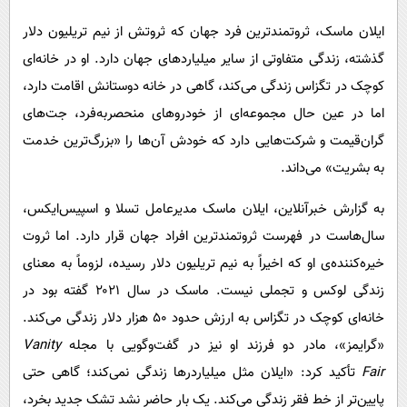
پیامک
سرگرمی
ایلان ماسک، ثروتمندترین فرد جهان که ثروتش از نیم تریلیون دلار
روانشناسی
فناوری
گذشته، زندگی متفاوتی از سایر میلیاردهای جهان دارد. او در خانه‌ای
آشپزی
گوناگون
کوچک در تگزاس زندگی می‌کند، گاهی در خانه دوستانش اقامت دارد،
دانلود
حوادث
اما در عین حال مجموعه‌ای از خودروهای منحصربه‌فرد، جت‌های
گران‌قیمت و شرکت‌هایی دارد که خودش آن‌ها را «بزرگ‌ترین خدمت
محیط زیست
به بشریت» می‌داند.
سلامت
به گزارش خبرآنلاین، ایلان ماسک مدیرعامل تسلا و اسپیس‌ایکس،
فرهنگی
سال‌هاست در فهرست ثروتمندترین افراد جهان قرار دارد. اما ثروت
بین الملل
خیره‌کننده‌ی او که اخیراً به نیم تریلیون دلار رسیده، لزوماً به معنای
اجتماعی
زندگی لوکس و تجملی نیست. ماسک در سال ۲۰۲۱ گفته بود در
حیات وحش
خانه‌ای کوچک در تگزاس به ارزش حدود ۵۰ هزار دلار زندگی می‌کند.
«گرایمز»، مادر دو فرزند او نیز در گفت‌وگویی با مجله
Vanity
سیاست خارجی
Fair
تأکید کرد: «ایلان مثل میلیاردرها زندگی نمی‌کند؛ گاهی حتی
پایین‌تر از خط فقر زندگی می‌کند. یک بار حاضر نشد تشک جدید بخرد،