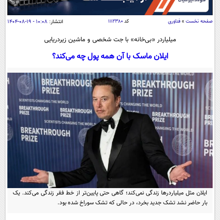
سیاسی
اقتصاد
صفحه نخست
»
فناوری
کد
۱۱۱۲۳۸۰
انتشار:
۱۰:۰۸ - ۱۹-۰۸-۱۴۰۴
جامعه
اقتصادی
میلیاردر «بی‌خانه» با جت شخصی و ماشین زیردریایی
ورزشی
اجتماعی
ایلان ماسک با آن همه پول‌ چه می‌کند؟
خودرو
بین الملل
حوادث
فرهنگ و هنر
سیاست خارجی
سلامت
علم و دانش
یک برش دانایی
قرآن
فناوری و It
محیط زیست
گوناگون
علمی
سفر و تفریح
فیلم
سرگرمی
اخبار کریپتو
عصر ایران 2
اقتصاد
باشگاه مغز
آموزش زبان
خواندنی ها و دیدنی ها
ورزش
مجله تصویری سلاح
ایلان مثل میلیاردرها زندگی نمی‌کند؛ گاهی حتی پایین‌تر از خط فقر زندگی می‌کند. یک
بار حاضر نشد تشک جدید بخرد، در حالی که تشک سوراخ شده بود.
داستان کوتاه
سیاست