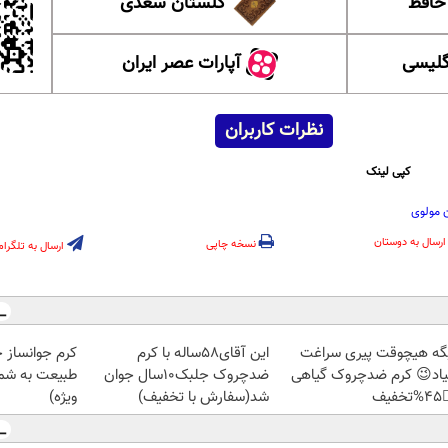
گلستان سعدی
این ل
آپارات عصر ایران
آموزش
نظرات کاربران
کپی لینک
خیابان 
ارسال به دوستان
نسخه چاپی
ارسال به تلگرام
ز جلبک، هدیه
این آقای58ساله با کرم
دیگه هیچوقت پیری سرا
رید با تخفیف
ضدچروک جلبک10سال جوان
نمیاد😉 کرم ضدچروک گیا
ویژه)
شد(سفارش با تخفیف)
👈