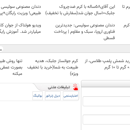
لمپ طلاسی، از ۰.۵ گرم تا
این آقای58ساله با کرم ضدچروک
دندان مصنوعی سوئیسی |
جلبک10سال جوان شد(سفارش با تخفیف)
طبیعی! ویزیت رایگان+پ
کرم
دندان مصنوعی سوئیسی: جدیدترین
ویدیو هولناک از جوان کا
فناوری اروپا، سبک و مقاوم | پرداخت
میلیاردر شد. آموزش رایگ
قسطی
ید شمش پلمپ طلاسی، از
کرم جوانساز جلبک، هدیه
تنها روش طبی
 ۱۰ گرم
طبیعت به شما(خرید با تخفیف
بصورت عمقی ا
ویژه)
میکنه
اعتبارسنجی
دیزل ژنراتور
بوکینگ