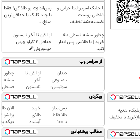
با جلبک اسپیرولینا جوانی و
پس‌اندازت رو طلا کن! فقط
شادابی پوستت
با چند کلیک با حداقل‌ترین
تضمینه50%تخفیف
مبلغ...
چطور میشه قسطی طلا
از الان تا آخر تابستون
خرید | با طلاسی پس انداز
حداقل 12کیلو چربی
کنید
میسوزونی🧨
از سراسر وب
دندان
از الان تا
چطور
مصنوعی
آخر
میشه
سوئیسی:
تابستون
قسطی
جدیدترین
حداقل
طلا
وبگردی
فناوری
12کیلو
خرید |
اروپا،
چربی
با
پس‌انداز
خرید
الان طلا
جلبک، هدیه
سبک و
میسوزونی
طلاسی
طلا فقط
طلای
(خرید با تخفیف
مقاوم |
🧨
پس
با ۱۰۰
آبشده
دیگه بده
پرداخت
انداز
هزارتومان
حتی با
سرمایه‌گ
مطالب پیشنهادی
قسطی
کنید
(امن و
۱۰۰هزارتومان
طلا با ا