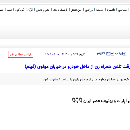
سیاسی
اقتصاد
جامعه
ورزشی
بین الملل
فرهنگ و هنر
علم و دانش
قرآن
گوناگون
فیلم
عصر 
‍‍‍ پ
پ
تاریخ انتشار:
۱۱:۳۱ - ۲۰-۰۸-۱۴۰۴
‌گزارش خطا در خبر
ت تلفن همراه زن از داخل خودرو در خیابان مولوی (فیلم)
درو در خیابان مولوی قبل از میدان رازی را ببینید. /صابرین نیوز
 آپارات و یوتیوب عصر ایران 👇👇👇