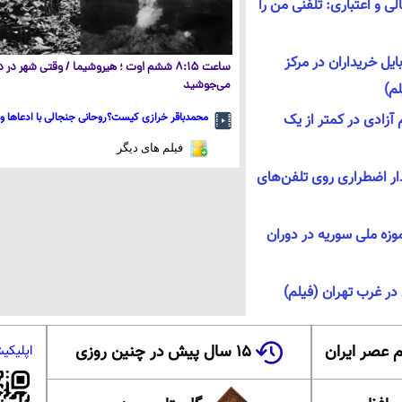
 و اعتباری: تلفنی من را
یل خریداران در مرکز
ساعت ۸:۱۵ ششم اوت ؛ هیروشیما / وقتی شهر در
می‌جوشید
لم)
محمدباقر خرازی کیست؟روحانی جنجالی با ادعاها و 
ستادیوم آزادی در کمتر از یک
فیلم های دیگر
ر اضطراری روی تلفن‌های
ز موزه ملی سوریه در دوران
 عصر ایران
۱۵ سال پیش در چنین روزی
اپلیکی