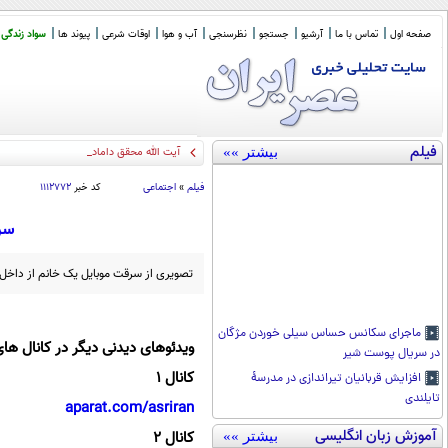
صفحه اول
تماس با ما
آرشیو
جستجو
نظرسنجی
آب و هوا
اوقات شرعی
پیوند ها
سواد زندگی
فیلم
بیشتر »»
آیت الله محقق داماد : در عصر رسو
_
فیلم
»
اجتماعی
کد خبر
۱۱۱۲۷۷۲
سرق
تصویری از سرقت موبایل یک خانم از داخل خو
ماجرای سکانس حساس سیلی خوردن مژگان
ویدئوهای دیدنی دیگر در کانال های
در سریال پوست شیر
کانال 1
افزایش قربانیان تیراندازی در مدرسۀ
تایلندی
aparat.com/asriran
آموزش زبان انگلیسی
کانال 2
بیشتر »»