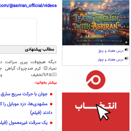
com/@asriran_official/videos
مطالب پیشنهادی
درس هفتاد و پنج
درس هفتاد و چهار
دیگه هیچوقت پیری سراغت
د
نمیاد😉 کرم ضدچروک گیاهی
ج
👈🏻45%تخفیف
و 
بیشتر بخوانید:
جوان با حرکت سریع سارق را
مشهدی‌ها، دزد موبایل را 
دادند (فیلم)
یک سرقت غیرمعمول (فیلم