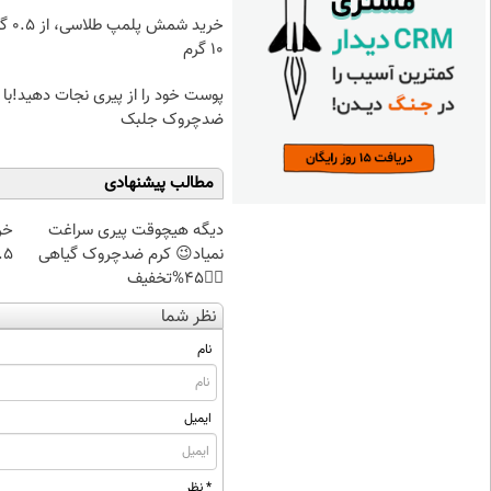
خرید شمش پ
۱۰ گرم
پوست خود را از پیری نجات دهید!با 
ضدچروک جلبک
مطالب پیشنهادی
دیگه هیچوقت پیری سراغت
خر
نمیاد😉 کرم ضدچروک گیاهی
۰.۵ گرم تا
👈🏻45%تخفیف
نظر شما
نام
ایمیل
* نظر