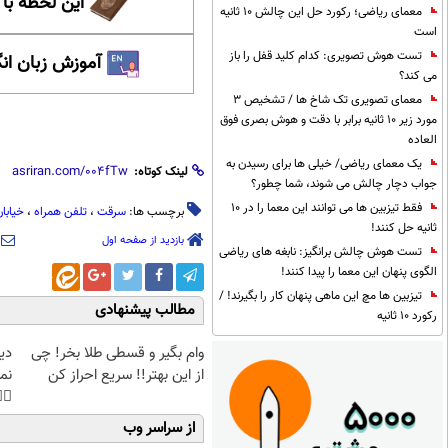
حظه با حافظ
معمای ریاضی؛ رکورد حل این چالش 10 ثانیه
است
تست هوش تصویری: کدام کلید قفل را باز
 زبان انگلیسی
می کند؟
معمای تصویری تک شاخ ها / تشخیص 3
مورد زیر 10 ثانیه برابر با دقت و هوش بصری فوق
العاده
یک معمای ریاضی/ خیلی ها برای رسیدن به
لینک کوتاه:
جواب دچار چالش می شوند، شما چطور؟
فقط تیزبین ها می توانند این معما را در 10
مولوی
،
تلفن همراه
،
سرقت
برچسب ها:
ثانیه حل کنند!
بازدید از صفحه اول
تست هوش چالش برانگیز: نابغه های ریاضی
الگوی پنهان این معما را پیدا کنند!
تیزبین ها مچ این ماهی پنهان کار را بگیرند! /
مطالب پیشنهادی
رکورد 10 ثانیه
غت
وام بگیر و قسطی طلا بخر! چی
هی
از این بهتر!! سریع احراز کن
45%تخفیف
از سراسر وب