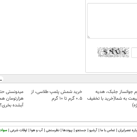
م جوانساز جلبک، هدیه
خرید شمش پلمپ طلاسی، از
یعت به شما(خرید با تخفیف
۰.۵ گرم تا ۱۰ گرم
هزارتومان هم 
ه)
آبشده بخری؟
اره عصرایران
تماس با ما
آرشیو
جستجو
پیوندها
نظرسنجی
آب و هوا
اوقات شرعی
سواد 