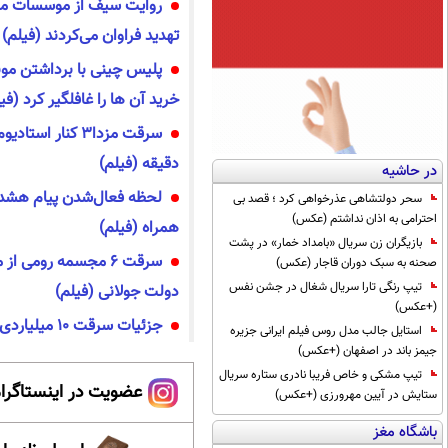
روایت سیف از موسسات مالی
تهدید فراوان می‌کردند (فیلم)
پلیس چینی با برداشتن موبا
خرید آن ها را غافلگیر کرد (فی
سرقت مزدا۳ کنار ا
دقیقه (فیلم)
در حاشیه
لحظه فعال‌شدن پیام هشدا
سحر دولتشاهی عذرخواهی کرد ؛ قصد بی
احترامی به اذان نداشتم (عکس)
همراه (فیلم)
بازیگران زن سریال «بامداد خمار» در پشت
سرقت ۶ مجسمه رومی ا
صحنه به سبک دوران قاجار (عکس)
تیپ رنگی تارا سریال شغال در جشن نفس
دولت جولانی (فیلم)
(+عکس)
جزئیات سرقت ۱۰ میلیاردی در غرب تهران (فیلم)
استایل جالب مدل روس فیلم ایرانی جزیره
جیمز باند در اصفهان (+عکس)
تیپ مشکی و خاص فریبا نادری ستاره سریال
عضویت در اینستاگرام
ستایش در آیین مهرورزی (+عکس)
باشگاه مغز