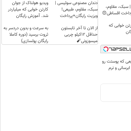
راحت)
بی‌بهره
دندان مصنوعی سوئیسی |
ویدیو هولناک از جوان
 سبک، مقاوم،
سبک، مقاوم، طبیعی!
کارتن خوابی که میلیاردر
رداخت اقساطی😍
ویزیت رایگان+پرداخت
شد. آموزش رایگان
اقساطی😍
رتن خوابی که
از الان تا آخر تابستون
به سرعت و بدون دردسر به
ان
حداقل 12کیلو چربی
ثروت برسید (دوره کاملا
میسوزونی🧨
رایگان پولسازی)
عی که پوستت رو
برسانی و نرم