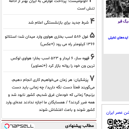
اکونومیست: پرداخت عوارض به ایران بهتر از ادامه
تنش است
4
 دیگ قیر
شرط جدید برای بازنشستگی اعلام شد
5
غول 586 اسب بخاری هواوی وارد میدان شد؛ استلاتو
ایده‌های تخیلی
1366 کیلومتر راه می رود (+عکس)
6
قهوه ساز، 6 لیدار و 523 اسب بخار؛ هواوی لوکس
ترین ون خود را روانه بازار کرد (+تصاویر)
7
پزشکیان: هر زمان می‌خواهیم کاری انجام دهیم،
می‌گویند فعلاً دست نگه دارید/ چه زمانی باید دست
بزنیم؟ زمانی که خودمان غرق شدیم، کشور نابود شد و
همه ضرر کردند؟ / همسایگان ما اجازه ندادند عده‌ای وارد
کشور شوند و باعث اغتشاش شوند
شن عصر ایران
مطالب پیشنهادی