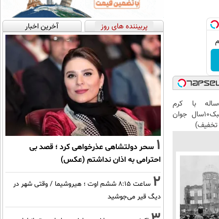
پربیننده های روز
آخرین اخبار
این آقای58ساله با کرم
ضدچروک جلبک10سال جوان
تخفیف)
1
سحر دولتشاهی عذرخواهی کرد ؛ قصد بی
احترامی به اذان نداشتم (عکس)
2
ساعت ۸:۱۵ ششم اوت ؛ هیروشیما / وقتی شهر در
دیگ قیر می‌جوشید
3