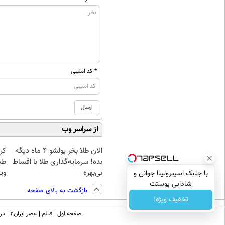
* کد امنیتی
از سراسر وب
الان طلا بخر پولشو 4 ماه دیگه
کر
بده! سرمایه‌گذاری طلا با اقساط
طب
بی‌بهره
ویژ
با جلبک اسپیرولینا جوانی و
شادابی پوستت
بازگشت به بالای صفحه
تضمینه50%تخفیف
تخفیف ویژه!
صفحه اول
فیلم
عصر ایران۲
درب