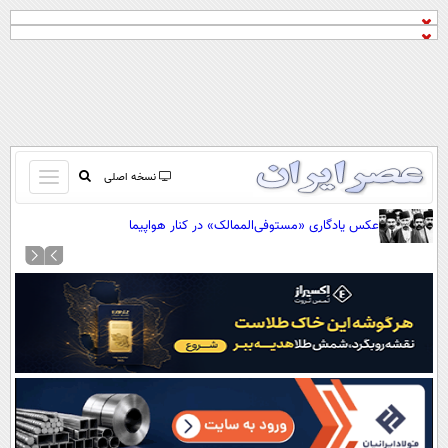
باز
نسخه اصلی
و
صفحه اول
عکس یادگاری «مستوفی‌الممالک» در کنار هواپیما
بسته
تماس با ما
کردن
آرشیو
منو
جستجو
نظرسنجی
آب و هوا
اوقات شرعی
پیوند ها
سواد زندگی