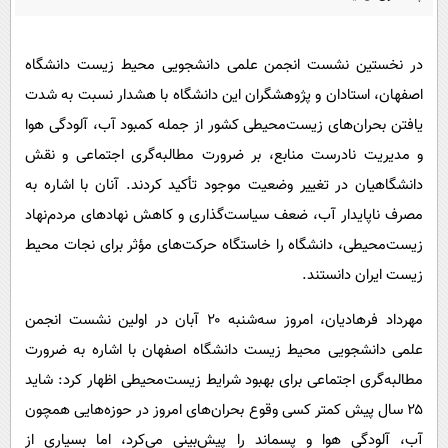
پیامک
سرگرمی
روانشناسی
فناوری
در نخستین نشست انجمن علمی دانشجویی محیط زیست دانشگاه
آشپزی
گوناگون
اصفهان، استادان و پژوهشگران این دانشگاه با هشدار نسبت به شدت
دانلود
حوادث
یافتن بحران‌های زیست‌محیطی کشور از جمله کمبود آب، آلودگی هوا
و مدیریت نادرست منابع، بر ضرورت مطالبه‌گری اجتماعی و نقش
محیط زیست
دانشگاهیان در تغییر وضعیت موجود تأکید کردند. آنان با اشاره به
سلامت
مصرف ناپایدار آب، ضعف سیاست‌گذاری و کاهش نهادهای مردم‌نهاد
فرهنگی
زیست‌محیطی، دانشگاه را خاستگاه حرکت‌های مؤثر برای نجات محیط
بین الملل
زیست ایران دانستند.
اجتماعی
مهرداد فرهادیان، امروز سه‌شنبه ۲۰ آبان در اولین نشست انجمن
حیات وحش
علمی دانشجویی محیط زیست دانشگاه اصفهان با اشاره به ضرورت
مطالبه‌گری اجتماعی برای بهبود شرایط زیست‌محیطی اظهار کرد: شاید
سیاست خارجی
۲۵ سال پیش کمتر کسی وقوع بحران‌های امروز در حوزه‌هایی همچون
آب، آلودگی هوا و پسماند را پیش‌بینی می‌کرد، اما بسیاری از