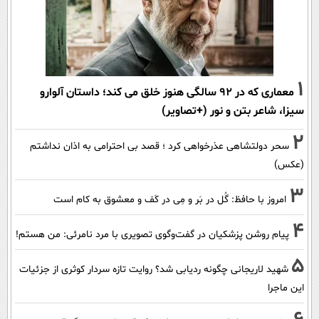
1
معماری که در 92 سالگی هنوز خلق می کند؛ داستان آلوارو
سیزا، شاعر بتن و نور (+تصاویر)
2
سحر دولتشاهی عذرخواهی کرد ؛ قصد بی احترامی به اذان نداشتم
(عکس)
3
امروز با حافظ: گُل در بَر و مِی در کَف و معشوق به کام است
4
پیام روشن پزشکیان در گفت‌و‌گوی تصویری با مرد نامرئی: من هستم!
5
شهید لاریجانی چگونه ردیابی شد؟ روایت تازه سردار کوثری از جزئیات
این ماجرا