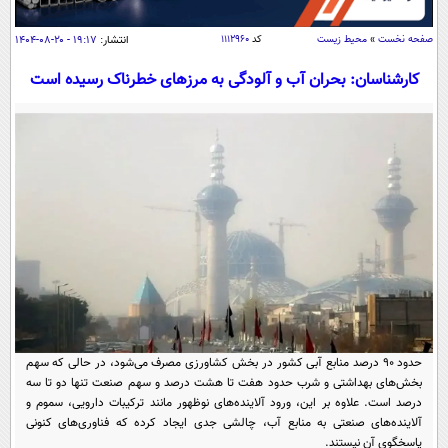
سیاسی
اقتصاد
صفحه نخست
»
محیط زیست
کد
۱۱۱۲۹۶۰
انتشار:
۱۹:۱۷ - ۲۰-۰۸-۱۴۰۴
جامعه
اقتصادی
کارشناسان: بحران آب و آلودگی به مرزهای خطرناک رسیده است
ورزشی
اجتماعی
خودرو
بین الملل
حوادث
فرهنگ و هنر
سیاست خارجی
سلامت
علم و دانش
یک برش دانایی
قرآن
فناوری و It
محیط زیست
گوناگون
علمی
سفر و تفریح
فیلم
سرگرمی
اخبار کریپتو
عصر ایران 2
اقتصاد
باشگاه مغز
حدود ۹۰ درصد منابع آبی کشور در بخش کشاورزی مصرف می‌شود، در حالی که سهم
آموزش زبان
خواندنی ها و دیدنی ها
بخش‌های بهداشتی و شرب حدود هفت تا هشت درصد و سهم صنعت تنها دو تا سه
ورزش
مجله تصویری سلاح
درصد است. علاوه بر این، ورود آلاینده‌های نوظهور مانند ترکیبات دارویی، سموم و
داستان کوتاه
سیاست
آلاینده‌های صنعتی به منابع آب، چالشی جدی ایجاد کرده که فناوری‌های کنونی
پاسخگوی آن نیستند.