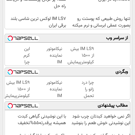
راه حل
تنها روش طبیعی که پوستت رو
IM LS7 لوکس ترین شاسی بلند
بصورت عمقی ابرسانی و نرم میکنه
برقی ایران
از سراسر وب
IM LS9 بیش
نیکاموتور
این
از 1500
نماینده
کرم
کیلومترپیمایش
IM
چرا
با یکبار شارژ
Motor و
اینقدر
وبگردی
Lynk&Co
سر
در ایران
زبون‌ها
چرا درد
نیکاموتور
IM LS9 بیش
افتاده؟
زانو را
نماینده
از 1500
تحمل
IM
کیلومترپیمایش
می‌کنی؟
Motor و
با یکبار شارژ
مطالب پیشنهادی
خیلی
Lynk&Co
ساده
در ایران
اگر نمی خواهید کبدتان چرب شود
با این نوشیدنی گیاهی کبدت
درمنزل
این نوشیدنی خوش طعم را بنوشید
همیشه پرقدرته55%تخفیف
درمانش