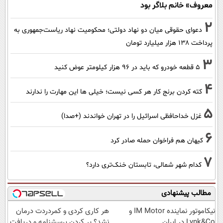
معروف» خانم بلاگر بود
2
دعوای حقوقی میان دو نهاد دولتی؛ محکومیت نهاد ریاست‌جمهوری به
پرداخت ۱۳۸ هزار میلیارد تومان
3
۵ قطعه خودرو که باید در ۹۶ هزار کیلومتر عوض کنید
4
کته کردن برنج کار هر کسی نیست؛ خیلی ها این مهارت را ندارند
5
غزل خداحافظی اسرائیل را در تهران خواندند (+صدا)
6
کیهان هم فراخوان حمله صادر کرد
7
کدام شهر شمالی، تابستان خنک‌تری دارد؟
مطالب پیشنهادی
نیکاموتور نماینده IM Motor و
هر کاری کردی و کمردردت درمان
Lynk&Co در ایران
نشد؟ پر کردن پرسشنامه و دریافت