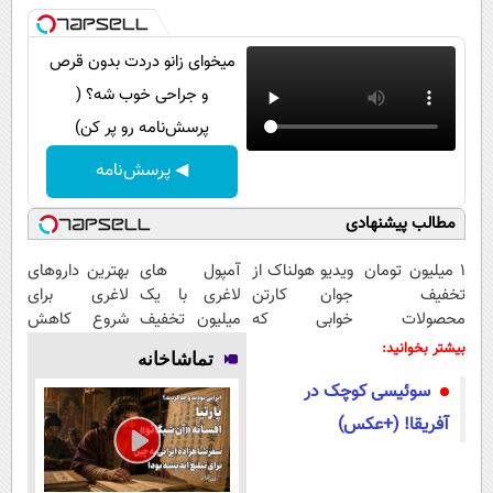
میخوای زانو دردت بدون قرص
و جراحی خوب شه؟ (
پرسش‌نامه رو پر کن)
◀ پرسش‌نامه
مطالب پیشنهادی
۱ میلیون تومان
ویدیو هولناک از
آمپول های
بهترین داروهای
تخفیف
جوان کارتن
لاغری با یک
لاغری برای
محصولات
خوابی که
میلیون تخفیف
شروع کاهش
لاغری؛ یک قدم
میلیاردر شد.
| ارسال از
وزن، ارسال از
بیشتر بخوانید:
تماشاخانه
نزدیک‌تر به
آموزش رایگان
داروخانه های
داروخانه های
سوئیسی کوچک در
شروع کاهش
معتبر
نزدیکت!
وزن
آفریقا! (+عکس)