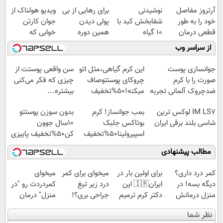
آرتروز مفاصل
نوشیدنی
برای رهایی از بی
ویدیو هولناک از
خود را به طور
شفابخش کبد با
پولی دیدن
جوان کارتن
قطعی درمان
10 گیاه
همین دوره
خوابی که
کنید!
موثر(تخفیف تا
رایگان کافیه!
میلیاردر شد.
از سراسر وب
◗پرسش‌نامه◖
امشب)
(شمارتو وارد کن)
آموزش رایگان
جوانسازی پوست
این کرم گیاهی،مثل اتو
سن واقعی پوستت از
صورت را با کرم
چروکای پوستتوصاف
چیزی که فکر می‌کنی
ضدچروک آلمانی تجربه
میکنه!50%تخفیف
بیشتره...
کنید!
IM LS7 لوکس ترین
بمب جوانساز! کرم
بدون سوزن پوستتو
شاسی بلند برقی ایران
بوتاکس جلبک
10سال جوون
اسپیرولینا50%تخفیف
کن50%تخفیف پاییزی
مطالب پیشنهادی
کمر درد داری؟
برای اولین بار در
میخوای برای کمر
میخوای
دیگه بسه! در
ایران🇮🇷 این
درد زیر تیغ
کمردردت رو "در
منزل درمانش
دکتر کرم ترمیم
جراحی بری؟!
منزل" درمان
کن
کننده 23 روزه
◗پرسش‌نامه رو
کنی؟ (◂فیلم +
نظر شما
(◀پرسش‌نامه)
ساخت!
پر کن◖
◂پرسش‌نامه)