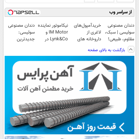
از سراسر وب
دندان مصنوعی
خریدآمپول‌های
نیکاموتور نماینده
دندان مصنوعی
سوئیسی | سبک،
لاغری از
IM Motor و
سوئیسی:
مقاوم، طبیعی!
داروخانه های
Lynk&Co در
جدیدترین
ویزیت
اطرافت، ارسال
ایران
فناوری اروپا،
بازگشت به بالای صفحه
رایگان+پرداخت
فوری همراه با
سبک و مقاوم |
اقساطی😍
پک یخ!
پرداخت قسطی