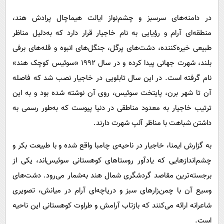
پیامک
سرگرمی
در دامنه‌های سرسبز و چشم‌نواز ایالت هیماچال پرادش هند،
روانشناسی
فناوری
منطقه‌ای آرام و رؤیایی به نام خاجیار قرار دارد که به‌دلیل مناظر
آشپزی
گوناگون
طبیعی خیره‌کننده‌، دشت‌های پرگل، جنگل‌های انبوه و قله‌های برفی
دانلود
حوادث
بلند، شهرت جهانی پیدا کرده و در سال ۱۹۹۲ «سوئیس کوچک هند»
نام گرفته است. در این سال تابلویی در خاجیار نصب شد که فاصله
محیط زیست
آن تا شهر برن، پایتخت سوئیس، روی آن نوشته شده بود و به این
سلامت
ترتیب خاجیار به معدود مناطقی در دنیا پیوست که به‌طور رسمی به
فرهنگی
داشتن شباهت با مناظر آلپ شهرت دارند.
بین الملل
به گزارش ایمنا، خاجیار در ناحیه‌ی چامبا واقع شده و با طبیعت بکر و
اجتماعی
چشم‌اندازهایی که یادآور روستاهای کوهستانی سوئیس‌اند، یکی از
حیات وحش
برجسته‌ترین مقاصد گردشگری شمال هند به‌شمار می‌رود. دشت‌های
وسیع آن با چمن‌زارهای سبز و دریاچه‌ای آرام در میانش، تصویری
سیاست خارجی
شاعرانه ارائه می‌کنند که بازتاب آرامش و طراوت کوهستانی این ناحیه
است.