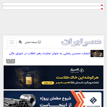
باز
نسخه اصلی
و
صفحه اول
انتصاب محسن رضایی به عنوان نماینده رهبر انقلاب در شورای عالی
بسته
امنیت ملی
تماس با ما
کردن
آرشیو
منو
جستجو
نظرسنجی
آب و هوا
اوقات شرعی
پیوند ها
سواد زندگی