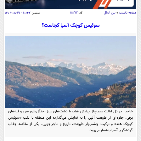
سیاسی
اقتصاد
صفحه نخست
»
بین الملل
کد
۱۱۱۳۱۲۱
انتشار:
۱۰:۴۲ - ۲۱-۰۸-۱۴۰۴
جامعه
اقتصادی
سوئیس کوچک آسیا کجاست؟
ورزشی
اجتماعی
خودرو
بین الملل
حوادث
فرهنگ و هنر
سیاست خارجی
سلامت
علم و دانش
یک برش دانایی
قرآن
فناوری و It
محیط زیست
گوناگون
علمی
سفر و تفریح
فیلم
سرگرمی
اخبار کریپتو
عصر ایران 2
اقتصاد
باشگاه مغز
خاجیار در دل ایالت هیماچال پرادش هند، با دشت‌های سبز، جنگل‌های سرو و قله‌های
برفی، جلوه‌ای از طبیعت آلپی را به نمایش می‌گذارد؛ این منطقه با لقب «سوئیس
آموزش زبان
خواندنی ها و دیدنی ها
ورزش
مجله تصویری سلاح
کوچک هند» و ترکیب چشم‌نواز طبیعت، تاریخ و ماجراجویی، یکی از مقاصد جذاب
گردشگری آسیا به‌شمار می‌رود.
داستان کوتاه
سیاست