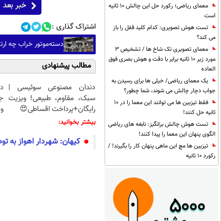
خبر بعد
معمای ریاضی؛ رکورد حل این چالش 10 ثانیه
است
اشتراک گذاری :
تست هوش تصویری: کدام کلید قفل را باز
می کند؟
دسته‌موتور خراب چه ارت
معمای تصویری تک شاخ ها / تشخیص 3
مورد زیر 10 ثانیه برابر با دقت و هوش بصری فوق
مطالب پیشنهادی
العاده
یک معمای ریاضی/ خیلی ها برای رسیدن به
دندان مصنوعی سوئیسی |
د
جواب دچار چالش می شوند، شما چطور؟
سبک، مقاوم، طبیعی! ویزیت
ج
فقط تیزبین ها می توانند این معما را در 10
رایگان+پرداخت اقساطی😍
و 
ثانیه حل کنند!
بیشتر بخوانید:
تست هوش چالش برانگیز: نابغه های ریاضی
الگوی پنهان این معما را پیدا کنند!
کیهان: شهردار اهواز به توص
تیزبین ها مچ این ماهی پنهان کار را بگیرند! /
رکورد 10 ثانیه