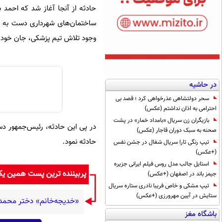
حادثه از آنجا آغاز شد که احمد 
وجود تلاش تیم پزشکی، جان خود ر
در حاشیه
سحر دولتشاهی عذرخواهی کرد ؛ قصد بی
احترامی به اذان نداشتم (عکس)
بازیگران زن سریال «بامداد خمار» در پشت
در پی این حادثه، رئیس‌جمهور دستو
صحنه به سبک دوران قاجار (عکس)
حادثه نمود.
تیپ رنگی تارا سریال شغال در جشن نفس
(+عکس)
استایل جالب مدل روس فیلم ایرانی جزیره
پربیننده ترین پست همین ی
جیمز باند در اصفهان (+عکس)
تیپ مشکی و خاص فریبا نادری ستاره سریال
ستایش در آیین مهرورزی (+عکس)
«خدیجه‌خانم» دختر محمد علی 
باشگاه مغز