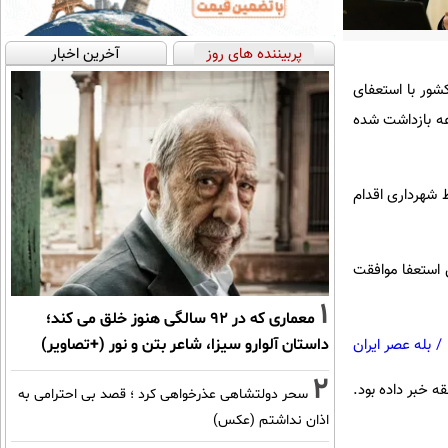
پربیننده های روز
آخرین اخبار
شور با استعفای
وعه بازداشت شده
 خود توسط شهرداری اقدام
ن استعفا موافقت
1
معماری که در 92 سالگی هنوز خلق می کند؛
داستان آلوارو سیزا، شاعر بتن و نور (+تصاویر)
/
بله عصر ایران
2
ه خبر داده بود.
سحر دولتشاهی عذرخواهی کرد ؛ قصد بی احترامی به
اذان نداشتم (عکس)