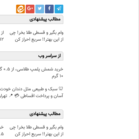
مطالب پیشنهادی
وام بگیر و قسطی طلا بخر! چی
از 
از این بهتر!! سریع احراز کن
12کیلو چربی میسوزونی
از سراسر وب
خرید شمش پ
۱۰ گرم
🦷 سبک و طبیعی مثل دندان خودت
آسان و پرداخت اقساطی 💳 📍 تهرا
مطالب پیشنهادی
وام بگیر و قسطی طلا بخر! چی
خر
از این بهتر!! سریع احراز کن
۰.۵ گرم تا