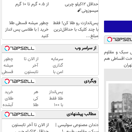
حداقل 12کیلو چربی
از ۰.۵ گرم تا ۱۰ گرم
میسوزونی🧨
پس‌اندازت رو طلا کن! فقط
چطور میشه قسطی طلا
با چند کلیک با حداقل‌ترین
خرید | با طلاسی پس انداز
مبلغ...
کنید
از سراسر وب
 سبک و مقاوم
اخت اقساطی هم
سرمایه
از الان تا
چطور
هران
گذاری
آخر
میشه
امن با
تابستون
قسطی
طلا و
حداقل
طلا
وبگردی
نقره
12کیلو
خرید |
دیجی
چربی
با
پس‌انداز
هر
خرید
کالا
میسوزونی
طلاسی
طلا فقط
کی
طلای
🧨
پس
با ۱۰۰
طلا
آبشده
انداز
هزارتومان
داره،
حتی با
مطالب پیشنهادی
کنید
(امن و
غم
۱۰۰هزارتومان
راحت)
نداره!
دندان مصنوعی سوئیسی |
از الان تا آخر تابستون
😊💎
سبک، مقاوم، طبیعی!
حداقل 12کیلو چربی