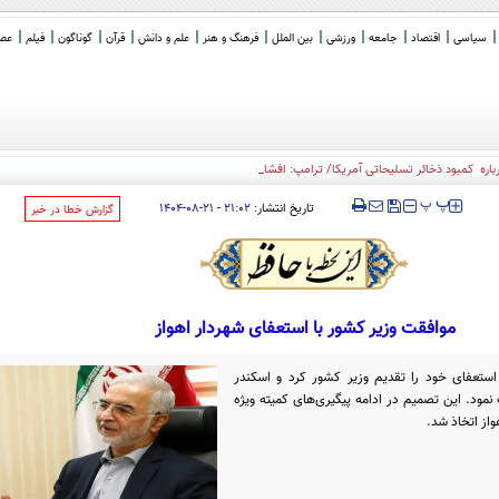
سیاسی
اقتصاد
جامعه
ورزشی
بین الملل
فرهنگ و هنر
علم و دانش
قرآن
گوناگون
فیلم
عصر 
ره کمبود ذخائر تسلیحاتی آمریکا/ ترامپ: افشا کنندگان موضوع کم
_
‍‍‍ پ
پ
تاریخ انتشار:
۲۱:۰۲ - ۲۱-۰۸-۱۴۰۴
‌گزارش خطا در خبر
موافقت وزیر کشور با استعفای شهردار اهواز
استعفای خود را تقدیم وزیر کشور کرد و اسکندر
نمود. این تصمیم در ادامه پیگیری‌های کمیته ویژه
واز اتخاذ شد.