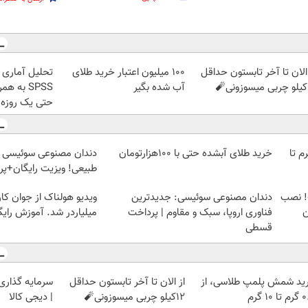
الان تا آخر تابستون حداقل
100 میلیون اعتبار خرید طلای
تحلیل آماری فو
آب شده بگیر
SPSS به 
حتی یک روزه 
لمپ طلاسی، از ۰.۵ گرم تا
خرید طلای آبشده حتی با ۱۰۰هزارتومان
دندان مصنوعی سوئیسی |
طبیعی! ویزیت رایگان+پ
! نصب
دندان مصنوعی سوئیسی: جدیدترین
ویدیو هولناک از جوان کا
ن
فناوری اروپا، سبک و مقاوم | پرداخت
میلیاردر شد. آموزش رایگ
قسطی
ید شمش پلمپ طلاسی، از
از الان تا آخر تابستون حداقل
سرمایه گذاری ا
 ۱۰ گرم
12کیلو چربی میسوزونی🧨
| دیجی کالا