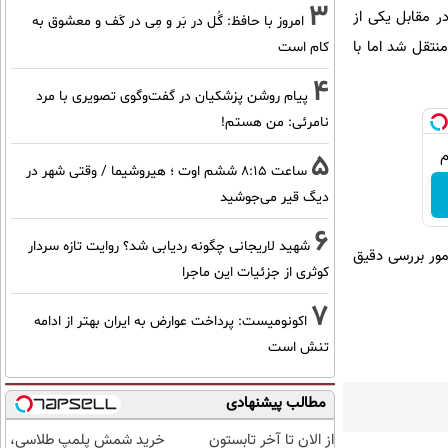
3
ر مقابل یکی از
امروز با حافظ: گُل در بَر و مِی در کَف و معشوق به
طالقانی اهواز منتقل شد اما با
کام است
4
پیام روشن پزشکیان در گفت‌و‌گوی تصویری با مرد
نامرئی: من هستم!
5
ساعت ۸:۱۵ ششم اوت ؛ هیروشیما / وقتی شهر در
دیگ قیر می‌جوشید
6
شهید لاریجانی چگونه ردیابی شد؟ روایت تازه سردار
أمور بررسی دقیق
کوثری از جزئیات این ماجرا
7
اکونومیست: پرداخت عوارض به ایران بهتر از ادامه
تنش است
مطالب پیشنهادی
از الان تا آخر تابستون
خرید شمش پلمپ طلاسی،