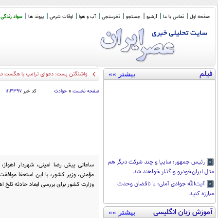
صفحه اول
تماس با ما
آرشیو
جستجو
نظرسنجی
آب و هوا
اوقات شرعی
پیوند ها
سواد زندگی
فیلم
بیشتر »»
واشنگتن پست: دعوای ترامپ با هگست دربا
صفحه نخست
»
حوادث
کد خبر
۱۱۱۳۳۹۷
رئیس جمهور: سایپا و چند شرکت دیگر هم
ساعاتی پیش رضا امینی، شهردار اهواز، 
مثل ایران‌خودرو واگذار خواهند شد
مؤمنی، وزیر کشور، با این استعفا موافقت 
وزارت کشور برای بررسی ابعاد حادثه تلخ اه
آیت‌الله جوادی آملی: با ناقضان وحدت
مبارزه کنید
آموزش زبان انگلیسی
بیشتر »»