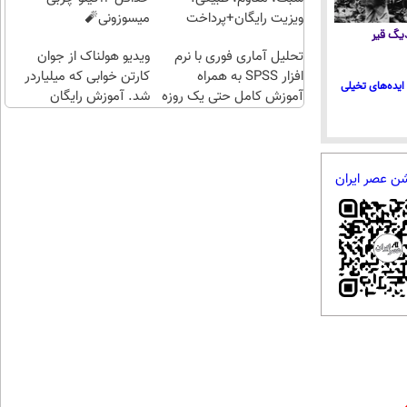
(خرید
ویزیت رایگان+پرداخت
میسوزونی🧨
طلا با
 دیگ قیر
اقساطی😍
تحلیل آماری فوری با نرم
چند
ویدیو هولناک از جوان
افزار SPSS به همراه
کلیک)
کارتن خوابی که میلیاردر
ایده‌های تخیلی
آموزش کامل حتی یک روزه
شد. آموزش رایگان
!!
شن عصر ایران