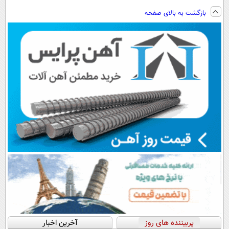
ویزیت
تخفیف و ارسال
فناوری اروپا،
ارزان‌تر از
بازگشت به بالای صفحه
رایگان+پرداخت
از داروخانه‌
سبک و مقاوم |
همه‌جا!
اقساطی😍
پرداخت قسطی
پربیننده های روز
آخرین اخبار