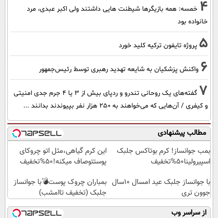
4
خمسه: همه بازیگرها شیطنت هایی داشتند ولی اکبر عبدی، مرد
خانواده بود
5
پروژه تایفون ترکیه کلید خورد
6
واکنش پزشکیان به شایعه تهدید رهبری توسط رئیس‌جمهور
7
گفته‌های یک روحانی تندرو و ردپای بیش از ۳ یا ۴ جرم جدی امنیتی
و کیفری / آن‌هایی که می‌خواهند به ۲۵۰ هزار نفر بپیوندند بدانند ...
مطالب پیشنهادی
بمب جوانساز! کرم بوتاکس جلبک
این کرم گیاهی،مثل اتو چروکای
اسپیرولینا50%تخفیف
پوستتوصاف میکنه!50%تخفیف
با جوانساز جلبک عید امسال ۱۰سال
بمباران چروک پوست💣با جوانساز
جوون تری
جلبک (تخفیف تاامشب)
از سراسر وب