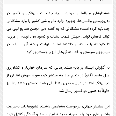
پیامک
سرگرمی
روانشناسی
فناوری
هشدارهای بین‌المللی درباره سویه جدید تب برفکی و تأخیر در
به‌روزرسانی واکسن‌ها، زنجیره تولید دام و شیر کشور را وارد مشکلاتی
آشپزی
گوناگون
چندلایه کرده است؛ مشکلاتی که به گفته دبیر انجمن صنایع لبنی می
دانلود
حوادث
تواند کاهش تولید، جهش قیمت لبنیات و کمبود مواد اولیه، از مزرعه
محیط زیست
تا کارخانه را به دنبال داشته؛ اما در نهایت ریشه آن را باید در
سلامت
بی‌توجهی سیاستی و ناهماهنگی‌های ارزی جست‌وجو کرد.
فرهنگی
به گزارش ایسنا، بر پایه هشدارهایی که سازمان خواربار و کشاورزی
بین الملل
ملل متحد (فائو) در پنجم ماه مه منتشر کرد، سویه جهش‌یافته‌ای از
اجتماعی
تب برفکی ابتدا در عراق و بحرین شناسایی شد؛ نخستین هشدارها نیز
حیات وحش
دقیقاً به همین دو کشور ارسال شد.
سیاست خارجی
این هشدار جهانی، درخواست مشخصی داشت: کشورها باید به‌سرعت
واکسن‌های خود را با سویه جدید تطبیق دهند و آمادگی کنترل تردد