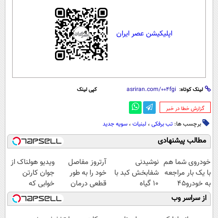
اپلیکیشن عصر ایران
لینک کوتاه:
کپی لینک
‌گزارش خطا در خبر
برچسب ها:
تب برفکی
،
لبنیات
،
سویه جدید
مطالب پیشنهادی
خودروی شما هم
نوشیدنی
آرتروز مفاصل
ویدیو هولناک از
با یک بار مراجعه
شفابخش کبد با
خود را به طور
جوان کارتن
به خودرو45
10 گیاه
قطعی درمان
خوابی که
فروخته خواهد
موثر(تخفیف تا
کنید!
میلیاردر شد.
از سراسر وب
شد
امشب)
◗پرسش‌نامه◖
آموزش رایگان