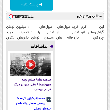
◀ پرسش‌نامه
مطالب پیشنهادی
این کرم
خریدآمپول‌های
آمپول‌های
1 میلیون تومان
گیاهی،مثل اتو
لاغری از
لاغری را ۱
تخفیف خرید
چروکای
داروخانه های
میلیون تومان
داروهای لاغری
پوستتوصاف
اطرافت، ارسال
ارزان‌تر از
با ارسال از
تماشاخانه
میکنه!50%تخفیف
فوری همراه با
همه‌جا بخر!
داروخانه و پک
پک یخ!
یخ!
ساعت ۸:۱۵ ششم اوت ؛
هیروشیما / وقتی شهر در دیگ
قیر می‌جوشید
محمدباقر خرازی کیست؟
روحانی جنجالی با ادعاها و
ایده‌های تخیلی