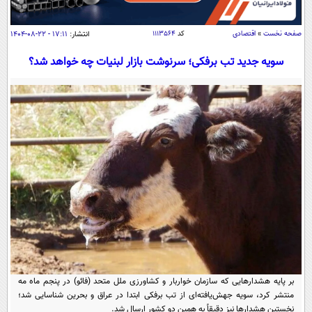
سیاسی
اقتصاد
صفحه نخست
»
اقتصادی
کد
۱۱۱۳۵۶۴
انتشار:
۱۷:۱۱ - ۲۲-۰۸-۱۴۰۴
جامعه
اقتصادی
سویه جدید تب برفکی؛ سرنوشت بازار لبنیات چه خواهد شد؟
ورزشی
اجتماعی
خودرو
بین الملل
حوادث
فرهنگ و هنر
سیاست خارجی
سلامت
علم و دانش
یک برش دانایی
قرآن
فناوری و It
محیط زیست
گوناگون
علمی
سفر و تفریح
فیلم
سرگرمی
اخبار کریپتو
عصر ایران 2
اقتصاد
باشگاه مغز
آموزش زبان
خواندنی ها و دیدنی ها
ورزش
مجله تصویری سلاح
بر پایه هشدارهایی که سازمان خواربار و کشاورزی ملل متحد (فائو) در پنجم ماه مه
داستان کوتاه
سیاست
منتشر کرد، سویه جهش‌یافته‌ای از تب برفکی ابتدا در عراق و بحرین شناسایی شد؛
نخستین هشدارها نیز دقیقاً به همین دو کشور ارسال شد.