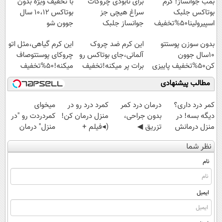
بمب جوانساز! کرم
برای نابودی چروکات
با تخفیف ویژه بدون
بوتاکس جلبک
سراغ هیچی جز
بوتاکس ۱۰،۱۲ سال
اسپیرولینا50%تخفیف
جوانساز جلبک
جوون شو
نرو(تخفیف40%)
بدون سوزن پوستتو
این کرم ضد چروک
این کرم گیاهی،مثل اتو
10سال جوون
آلمانی،جای بوتاکس رو
چروکای پوستتوصاف
کن50%تخفیف پاییزی
برات پر میکنه!تخفیف
میکنه!50%تخفیف
تا امشب
مطالب پیشنهادی
کمر درد داری؟
درمان درد کمر
کمرد درد رو در
میخوای
دیگه بسه! در
بدون جراحی،
منزل درمان کن!
کمردردت رو "در
منزل درمانش
تزریق ◀
(◂فیلم +
منزل" درمان
کن
پرسش‌نامه رو پر
پرسش‌نامه)
کنی؟ (◂فیلم +
نظر شما
(◀پرسش‌نامه)
کن ▶
◂پرسش‌نامه)
نام
ایمیل