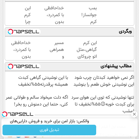
بمب
خداحافظی
این
جوانساز!
با کمردرد،
کرم
کرم
بدون
چرا
بوتاکس
قرص و
اینقدر
وبگردی
جلبک
آمپول
سر
اسپیرولینا50%تخفیف
زبون‌ها
این کرم
مسیر
خداحافظی
افتاده؟
گیاهی،مثل
همراهی
با کمردرد،
اتو چروکای
و
بدون
پوستتوصاف
گزارش
قرص و
مطالب پیشنهادی
میکنه!50%تخفیف
عملکرد
آمپول
گروه
اگر نمی خواهید کبدتان چرب شود
با این نوشیدنی گیاهی کبدت
اسنپ
این نوشیدنی خوش طعم را بنوشید
همیشه پرقدرته55%تخفیف
در
تنها نوشیدنی که توی این هوای سرد
۱۴۰۴
اگه دلت میخواد سالم و طولانی عمر
برای کبدت خوبه😉55%تخفیف تا
کنی، حتما این دمنوش رو بخر!
امشب
والکس: بازار امن برای خرید و فروش دارایی‌های
صفحه اول
فیلم
عصر ایران۲
درباره عصرایران
تماس با ما
آرشیو
جستجو
دیجیتال
تبدیل فوری
پیوندها
نظرسنجی
آب و هوا
اوقات شرعی
سواد زندگی