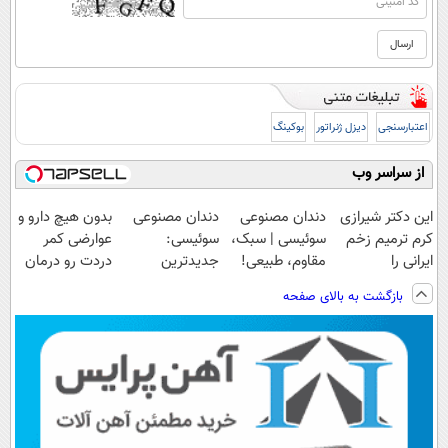
اعتبارسنجی
دیزل ژنراتور
بوکینگ
از سراسر وب
این دکتر شیرازی
دندان مصنوعی
دندان مصنوعی
بدون هیچ دارو و
کرم ترمیم زخم
سوئیسی | سبک،
سوئیسی:
عوارضی کمر
ایرانی را
مقاوم، طبیعی!
جدیدترین
دردت رو درمان
ساخت!!!
ویزیت
فناوری اروپا،
کن!
بازگشت به بالای صفحه
رایگان+پرداخت
سبک و مقاوم |
(پرسش‌نامه)
اقساطی😍
پرداخت قسطی