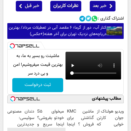
خبر بعد
نظرات کاربران
خبر قبل
اشتراک گذاری :
کنار آب، دور از گرما؛ ۶ مقصد آبی در تعطیلات مرداد/ بهترین
دریاچه‌های نزدیک تهران برای آخر هفته(+عکس)
ماشینت رو بسپر به ما، به
بهترین قیمت میفروشیم! امن
و بی درد سر
ثبت درخواست
مطالب پیشنهادی
ویدیو هولناک از
ماشین KMC
میخوای S5
دندان مصنوعی
جوان کارتن
گذاشتی برای
خودتو بفروشی؟
سوئیسی:
خوابی که
فروش ؟ اینجا
اینجا سریع و
جدیدترین
میلیاردر شد.
سریع و راحت
منصفانه تر
فناوری اروپا،