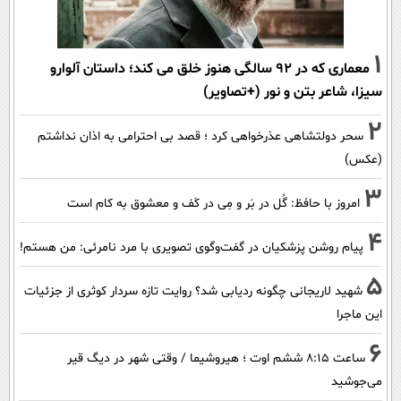
1
معماری که در 92 سالگی هنوز خلق می کند؛ داستان آلوارو
سیزا، شاعر بتن و نور (+تصاویر)
2
سحر دولتشاهی عذرخواهی کرد ؛ قصد بی احترامی به اذان نداشتم
(عکس)
3
امروز با حافظ: گُل در بَر و مِی در کَف و معشوق به کام است
4
پیام روشن پزشکیان در گفت‌و‌گوی تصویری با مرد نامرئی: من هستم!
5
شهید لاریجانی چگونه ردیابی شد؟ روایت تازه سردار کوثری از جزئیات
این ماجرا
6
ساعت ۸:۱۵ ششم اوت ؛ هیروشیما / وقتی شهر در دیگ قیر
می‌جوشید