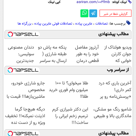
لینک کوتاه:
کپی لینک
‌گزارش خطا در خبر
برچسب ها:
تصادفات
،
عابرین پیاده
،
تصادفات فوتی عابرین پیاده
،
بزرگراه ها
مطالب پیشنهادی
ویدیو هولناک از
آرتروز مفاصل
پنکه مه پاش دو
دندان مصنوعی
جوان کارتن
خود را به طور
طبقه شارژی (
سوئیسی:
خوابی که
قطعی درمان
ارسال به سراسر
جدیدترین
میلیاردر شد.
کنید!
کشور)
فناوری اروپا،
از سراسر وب
آموزش رایگان
◗پرسش‌نامه◖
سبک و مقاوم |
پرداخت قسطی
آخرین باری که درد
طلا میخوای؟ تا 100
جارو شارژی خودرو،
کمر داری!
میلیون وام فوری خرید
مخصوص
◗پرسش‌نامه رو پر
طلا‼️
ماشین‌باز‌ها!! قیمت با
کن◖
تخفیف: فقط
شامپو رنگ مو مشکی،
این دکتر شیرازی کرم
دیگه هیچ‌جا گرما
1,499,000
ماندگاری بالا و طبیعی
ترمیم زخم ایرانی را
اذیتت نمیکنه!! تخفیف
ساخت!!!
ویژه رو از دست نده
مطالب پیشنهادی