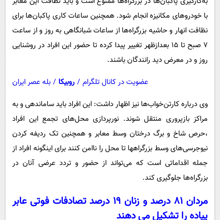
به‌کارگیری پاکبان‌ها در بزرگراه‌ها ممنوع است و باید نظافت این معابر
با خودروهای مکانیزه انجام شود. همچنین ساعات کاری پاکبان‌ها برای
نظافت انهار و حاشیه بزرگراه‌ها از ساعات شبانگاهی به روز و از ساعت
7 صبح تا 15 بعدازظهر تغییر پیدا کرده تا حضور این افراد در روشنایی
روز و در معرض دید رانندگان باشند.
عضویت در کانال تلگرام
/
روبیکا
/
بله عصر ایران
وی درباره کارتن‌خواب‌ها نیز اظهار داشت: این افراد باید ساماندهی و به
مراکز بازپروری منتقل شوند. نورپردازی محل‌های تجمع این افراد
،حرص شاخ و‌ برگ درختان وسط معابر و همچنین تک ردیفه کردن
نیوجرسی‌های وسط بزرگراهها تا محل را ناامن کنند برای اینگونه افراد از
جمله اقداماتی است که می‌تواند از حضور و تردد عرضی آنان در
بزرگراه‌ها جلوگیری کند.
مردان 81 درصد و زنان 19 درصد تصادفات فوتی عابر
پیاده را تشکیل می دهند