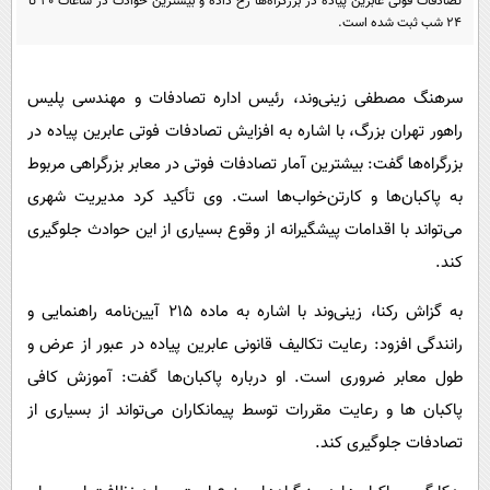
تصادفات فوتی عابرین پیاده در بزرگراه‌ها رخ داده و بیشترین حوادث در ساعات 20 تا
پیامک
سرگرمی
24 شب ثبت شده است.
روانشناسی
فناوری
آشپزی
گوناگون
سرهنگ مصطفی زینی‌وند، رئیس اداره تصادفات و مهندسی پلیس
دانلود
راهور تهران بزرگ، با اشاره به افزایش تصادفات فوتی عابرین پیاده در
حوادث
بزرگراه‌ها گفت: بیشترین آمار تصادفات فوتی در معابر بزرگراهی مربوط
محیط زیست
به پاکبان‌ها و کارتن‌خواب‌ها است. وی تأکید کرد مدیریت شهری
سلامت
می‌تواند با اقدامات پیشگیرانه از وقوع بسیاری از این حوادث جلوگیری
فرهنگی
کند.
بین الملل
به گزاش رکنا، زینی‌وند با اشاره به ماده 215 آیین‌نامه راهنمایی و
اجتماعی
رانندگی افزود: رعایت تکالیف قانونی عابرین پیاده در عبور از عرض و
حیات وحش
طول معابر ضروری است. او درباره پاکبان‌ها گفت: آموزش کافی
پاکبان ها و رعایت مقررات توسط پیمانکاران می‌تواند از بسیاری از
سیاست خارجی
تصادفات جلوگیری کند.