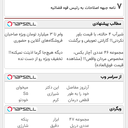
7
نامه جبهه اصلاحات به رئیس قوه قضائیه
مطالب پیشنهادی
شیر‌آب ۴ حالته، با قیمت باور
وام تا ۳ میلیارد تومان ویژه صاحبان
نکردنی!! گارانتی تعویض و برگشت
فروشگاه‌های آنلاین و حضوری
مجموعه ۴۶ عددی آچار بکس،
دیگه هیچ‌جا گرما اذیتت نمیکنه!!
مخصوص مردان واقعی!! (مشاهده
تخفیف ویژه رو از دست نده
قیمت فوق‌العاده)
از سراسر وب
آرتروز مفاصل
این دکتر
میخوای
خود را به طور
شیرازی
S5
قطعی درمان
کرم
خودتو
کنید!
ترمیم
بفروشی؟
وبگردی
◗پرسش‌نامه◖
زخم
اینجا
ایرانی را
سریع و
مجموعه 47
ابزار
پنکه
ساخت!!!
منصفانه
عددی دریل
دقیق
شارژی