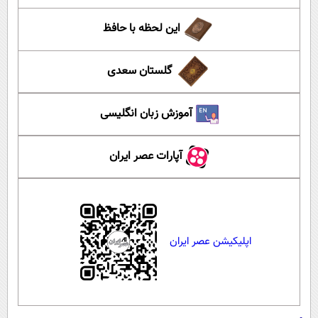
این لحظه با حافظ
گلستان سعدی
آموزش زبان انگلیسی
آپارات عصر ایران
اپلیکیشن عصر ایران