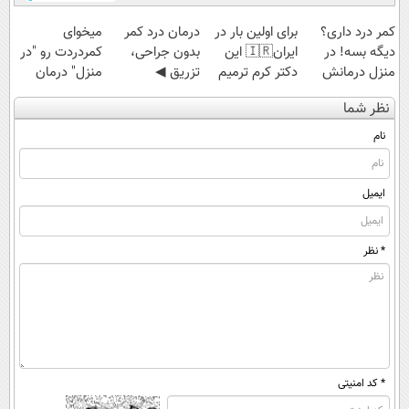
کمر درد داری؟
برای اولین بار در
درمان درد کمر
میخوای
دیگه بسه! در
ایران🇮🇷 این
بدون جراحی،
کمردردت رو "در
منزل درمانش
دکتر کرم ترمیم
تزریق ◀
منزل" درمان
کن
کننده 23 روزه
پرسش‌نامه رو پر
کنی؟ (◂فیلم +
نظر شما
(◀پرسش‌نامه)
ساخت!
کن ▶
◂پرسش‌نامه)
نام
ایمیل
* نظر
* کد امنیتی