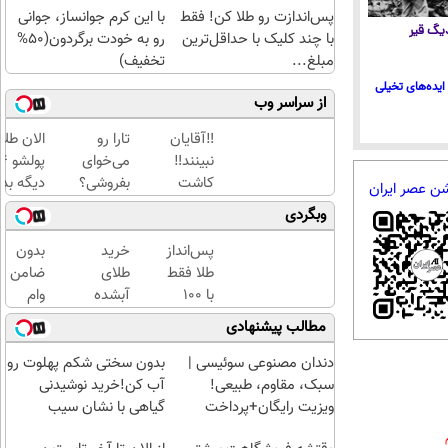
پس‌اندازت رو طلا کن! فقط
با این کرم جوانساز، جوانی
 دیگ قیر
با چند کلیک با حداقل‌ترین
رو به خودت برگردون(50%
مبلغ...
تخفیف)
ایده‌های تخیلی
از سراسر وب
‼️آقایان
تارا رو
الان طلا
نبینند‼️
می‌خوای
کاشت
بفروشی؟
دیگه بده
شن عصر ایران
موی
با
سرمایه‌گ
وبگردی
طبیعی با
خودرو۴۵
طلا با ا
جدیدترین
یک‌روزه
بی‌بهره
پس‌انداز
خرید
بدون
متد روز
بفروشش
طلا فقط
طلای
ضامن
دنیا
با ۱۰۰
آبشده
وام
هزارتومان
حتی با
بگیر،
مطالب پیشنهادی
(امن و
۱۰۰هزارتومان
طلا
راحت)
بخر
دندان مصنوعی سوئیسی |
بدون سختی شکم پهلوت رو
😍
سبک، مقاوم، طبیعی!
آب کن!خرید نوشیدنی
ویزیت رایگان+پرداخت
گیاهی با نشان سیب
اقساطی😍
سلامت