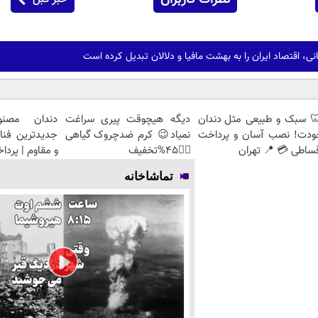
ی، اقتصاد ایران را به بهشت مافیا و دلالان تبدیل کرده است
 سبک و طبیعی مثل دندان
دیگه هیچوقت پیری سراغت
دندان مصنو
ودت! نصب آسان و پرداخت
نمیاد😉 کرم ضدچروک گیاهی
جدیدترین فنا
ساطی 💳 📍 تهران
👈🏻45%تخفیف
و مقاوم | پرد
تماشاخانه