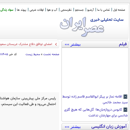
صفحه اول
تماس با ما
آرشیو
جستجو
نظرسنجی
آب و هوا
اوقات شرعی
پیوند ها
سواد زندگی
فیلم
بیشتر »»
سخنگوی کمیسیون
_
صفحه نخست
»
محیط زیست
کد خبر
۱۱۱۴۰۱۵
اقامه نماز بر پیکر ابوالقاسم قاسم زاده توسط
رئیس مرکز ملی پیش‌بینی سازمان هواشناسی
سید محمد خاتمی
احتمال می‌رود و طی فعالیت این سیستم،
کابوس دروازه‌بان‌ها؛ گل‌هایی که هیچ گلری
شانسی برای مهارشان نداشت
آموزش زبان انگلیسی
بیشتر »»