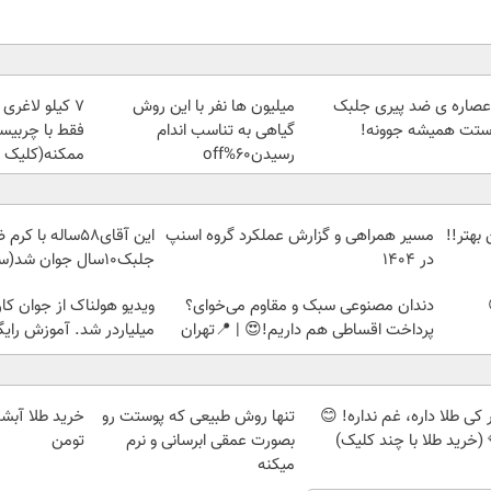
 عصاره ی ضد پیری جلبک
میلیون ها نفر با این روش
۷ کیلو لاغری
ستت همیشه جوونه!
گیاهی به تناسب اندام
فقط با چربیس
رسیدن60%off
ممکنه(کلیک ک
بهتر!!
مسیر همراهی و گزارش عملکرد گروه اسنپ
این آقای58ساله با
در ۱۴۰۴
جلبک10سال جوان شد(سفارش با تخفیف)
دندان مصنوعی سبک و مقاوم می‌خوای؟
ویدیو هولناک از جوان کا
پرداخت اقساطی هم داریم!😍 | 📍تهران
میلیاردر شد. آموزش رایگ
کی طلا داره، غم نداره! 😊
تنها روش طبیعی که پوستت رو
 (خرید طلا با چند کلیک)
بصورت عمقی ابرسانی و نرم
تومن
میکنه