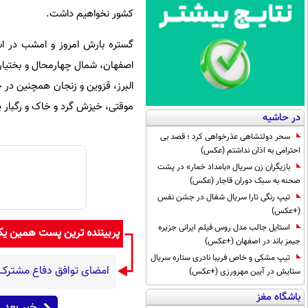
کشور نخواهیم داشت.
گستره بارش امروز و امشب در است
اصفهان، شمال چهارمحال و بختیاری
البرز، قزوین و زنجان همچنین در 
موقتی، خیزش گرد و خاک و رگبار پرا
در حاشیه
سحر دولتشاهی عذرخواهی کرد ؛ قصد بی
احترامی به اذان نداشتم (عکس)
بازیگران زن سریال «بامداد خمار» در پشت
صحنه به سبک دوران قاجار (عکس)
تیپ رنگی تارا سریال شغال در جشن نفس
(+عکس)
استایل جالب مدل روس فیلم ایرانی جزیره
پربیننده ترین پست همین ی
جیمز باند در اصفهان (+عکس)
تیپ مشکی و خاص فریبا نادری ستاره سریال
امضای توافق دفاع مشترک 
ستایش در آیین مهرورزی (+عکس)
باشگاه مغز
خبر بعد