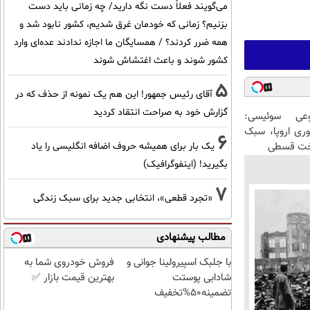
می‌گویند فعلاً دست نگه دارید/ چه زمانی باید دست
بزنیم؟ زمانی که خودمان غرق شدیم، کشور نابود شد و
همه ضرر کردند؟ / همسایگان ما اجازه ندادند عده‌ای وارد
کشور شوند و باعث اغتشاش شوند
5
آقای رئیس جمهور! این هم یک نمونه از حذف که در
گزارش خود به صراحت انتقاد کردید
عی سوئیسی:
وری اروپا، سبک
6
اخت قسطی
یک بار برای همیشه حروف اضافه انگلیسی را یاد
بگیرید! (اینفوگرافیک)
7
«تجرد قطعی»، انتخابی جدید برای سبک زندگی
مطالب پیشنهادی
با جلبک اسپیرولینا جوانی و
فروش خودروی شما به
شادابی پوستت
بهترین قیمت بازار ✅
تضمینه50%تخفیف