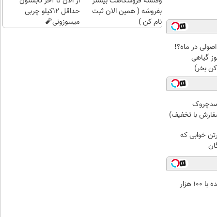
وقتشه فروشگاهت بیشتر
از الان تا آخر تابستون
بفروشه ( همین الان ثبت
حداقل 12کیلو چربی
نام کن )
میسوزونی🧨
 اصولی در ماه؟!
وز گیاهی
ن بخر)
 کرم ضدچروک
رتن خوابی که
ان
خرید طلا آبشده با 100 هزار