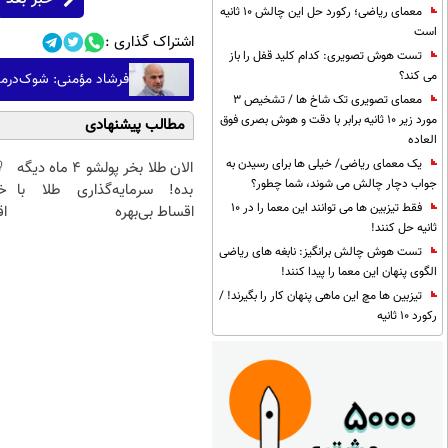
معمای ریاضی؛ رکورد حل این چالش 10 ثانیه
است
اشتراک گذاری :
تست هوش تصویری: کدام کلید قفل را باز
می کند؟
فرشاد مؤمنی: شوک‌درمان
معمای تصویری تک شاخ ها / تشخیص 3
مورد زیر 10 ثانیه برابر با دقت و هوش بصری فوق
مطالب پیشنهادی
العاده
یک معمای ریاضی/ خیلی ها برای رسیدن به
الان طلا بخر پولشو 4 ماه دیگه
جواب دچار چالش می شوند، شما چطور؟
بده! سرمایه‌گذاری طلا با
خ
فقط تیزبین ها می توانند این معما را در 10
اقساط بی‌بهره
اق
ثانیه حل کنند!
تست هوش چالش برانگیز: نابغه های ریاضی
الگوی پنهان این معما را پیدا کنند!
تیزبین ها مچ این ماهی پنهان کار را بگیرند! /
رکورد 10 ثانیه