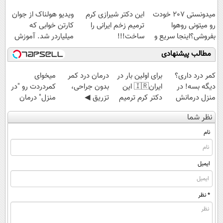
امتحانش مجانیه
پولسازی)
میدونستی 207 خودت
این دکتر شیرازی کرم
ویدیو هولناک از جوان
رو میتونی روهوا
ترمیم زخم ایرانی را
کارتن خوابی که
بفروشی؟اینجا سریع و
ساخت!!!
میلیاردر شد. آموزش
راحت بفروش
رایگان
مطالب پیشنهادی
کمر درد داری؟
برای اولین بار در
درمان درد کمر
میخوای
دیگه بسه! در
ایران🇮🇷 این
بدون جراحی،
کمردردت رو "در
منزل درمانش
دکتر کرم ترمیم
تزریق ◀
منزل" درمان
کن
کننده 23 روزه
پرسش‌نامه رو پر
کنی؟ (◂فیلم +
نظر شما
(◀پرسش‌نامه)
ساخت!
کن ▶
◂پرسش‌نامه)
نام
ایمیل
* نظر