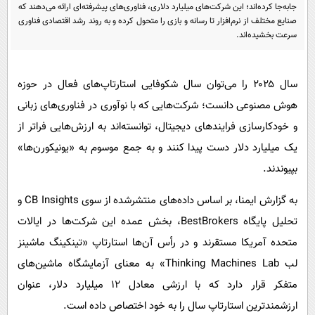
پیامک
سرگرمی
جابه‌جا کرده‌اند؛ این شرکت‌های میلیارد دلاری، فناوری‌های پیشرفته‌ای ارائه می‌دهند که
صنایع مختلف از نرم‌افزار تا رسانه و بازی را متحول کرده و به روند رشد اقتصادی فناوری
روانشناسی
فناوری
سرعت بخشیده‌اند.
آشپزی
گوناگون
دانلود
سال ۲۰۲۵ را می‌توان سال شکوفایی استارتاپ‌های فعال در حوزه
حوادث
هوش مصنوعی دانست؛ شرکت‌هایی که با نوآوری در فناوری‌های زبانی
محیط زیست
و خودکارسازی فرایندهای دیجیتال، توانسته‌اند به ارزش‌هایی فراتر از
سلامت
یک میلیارد دلار دست پیدا کنند و به جمع موسوم به «یونیکورن‌ها»
فرهنگی
بپیوندند.
بین الملل
به گزارش ایمنا، بر اساس داده‌های منتشرشده از سوی CB Insights و
اجتماعی
تحلیل پایگاه BestBrokers، بخش عمده این شرکت‌ها در ایالات
حیات وحش
متحده آمریکا مستقرند و در رأس آن‌ها استارتاپ «تینکینگ ماشینز
لب Thinking Machines Lab» به معنای آزمایشگاه ماشین‌های
سیاست خارجی
متفکر قرار دارد که با ارزشی معادل ۱۲ میلیارد دلار، عنوان
ارزشمندترین استارتاپ سال را به خود اختصاص داده است.