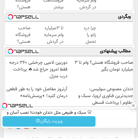
وام سرمایه
فروشگاهت
فروشگاه
در گردش
بیشتر
هستی؟
فروشندگان
بفروشه (
وام تا ۳
وبگردی
=>
همین الان
میلیارد
فروشگاهت
ثبت نام
تومان
چرا درد
تا 3میلیارد
صاحب
رو ثبت کن
کن )
بگیر
زانو را
وام سرمایه
فروشگاه
تحمل
در گردش
هستی؟
می‌کنی؟
فروشندگان
وام تا ۳
مطالب پیشنهادی
خیلی
=>
میلیارد
ساده
فروشگاهت
تومان
صاحب فروشگاه هستی؟ وام تا ۳
دوربین لامپی چرخشی 360 درجه
درمنزل
رو ثبت کن
بگیر
میلیارد تومان بگیر
فقط امروز حراج شد🔥 پرداخت
درمانش
درب منزل
کن
دندان مصنوعی سوئیسی:
آرتروز مفاصل خود را به طور قطعی
جدیدترین فناوری اروپا، سبک و
درمان کنید! ◗پرسش‌نامه◖
مقاوم | پرداخت قسطی
🦷 سبک و طبیعی مثل دندان خودت! نصب آسان و
صفحه اول
فیلم
عصر ایران۲
درباره عصرایران
تماس با ما
آرشیو
جستجو
پرداخت اقساطی 💳 📍 تهران
ویزیت رایگان😍
پیوندها
نظرسنجی
آب و هوا
اوقات شرعی
سواد زندگی