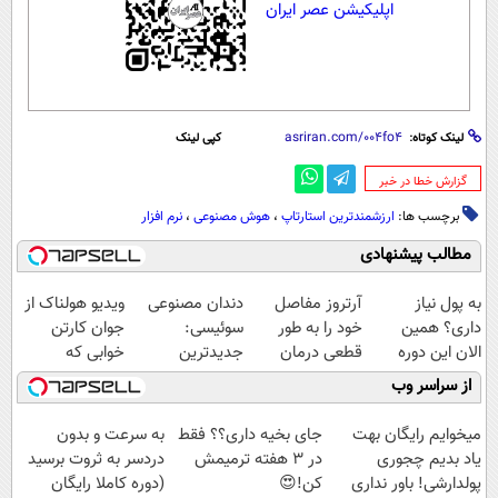
اپلیکیشن عصر ایران
لینک کوتاه:
کپی لینک
‌گزارش خطا در خبر
برچسب ها:
ارزشمندترین استارتاپ‌
،
هوش مصنوعی
،
نرم افزار
مطالب پیشنهادی
به پول نیاز
آرتروز مفاصل
دندان مصنوعی
ویدیو هولناک از
داری؟ همین
خود را به طور
سوئیسی:
جوان کارتن
الان این دوره
قطعی درمان
جدیدترین
خوابی که
رایگان رو شرکت
کنید!
فناوری اروپا،
میلیاردر شد.
از سراسر وب
کن تا دیر نشده!
◗پرسش‌نامه◖
سبک و مقاوم |
آموزش رایگان
پرداخت قسطی
میخوایم رایگان بهت
جای بخیه داری؟؟ فقط
به سرعت و بدون
یاد بدیم چجوری
در 3 هفته ترمیمش
دردسر به ثروت برسید
پولدارشی! باور نداری
کن!😍
(دوره کاملا رایگان