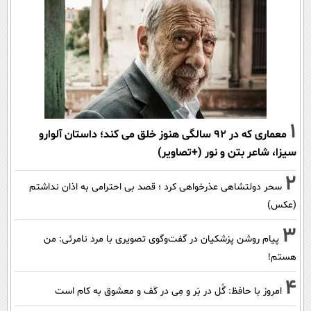
1
معماری که در 92 سالگی هنوز خلق می کند؛ داستان آلوارو
سیزا، شاعر بتن و نور (+تصاویر)
2
سحر دولتشاهی عذرخواهی کرد ؛ قصد بی احترامی به اذان نداشتم
(عکس)
3
پیام روشن پزشکیان در گفت‌و‌گوی تصویری با مرد نامرئی: من
هستم!
4
امروز با حافظ: گُل در بَر و مِی در کَف و معشوق به کام است