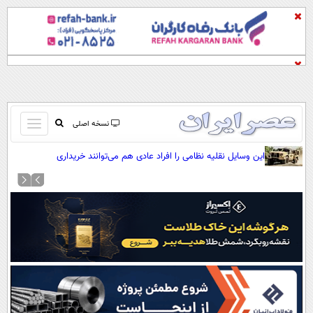
باز
نسخه اصلی
و
صفحه اول
این وسایل نقلیه نظامی را افراد عادی هم می‌توانند خریداری
بسته
کنند(+عکس)
تماس با ما
کردن
آرشیو
منو
جستجو
نظرسنجی
آب و هوا
اوقات شرعی
پیوند ها
سواد زندگی