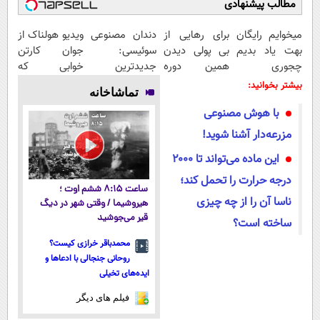
مطالب پیشنهادی
میخوایم رایگان
برای رهایی از
دندان مصنوعی
ویدیو هولناک از
بهت یاد بدیم
بی پولی دیدن
سوئیسی:
جوان کارتن
چجوری
همین دوره
جدیدترین
خوابی که
پولدارشی! باور
رایگان کافیه!
فناوری اروپا،
میلیاردر شد.
بیشتر بخوانید:
تماشاخانه
نداری امتحانش
(شمارتو وارد
سبک و مقاوم |
آموزش رایگان
با هوش مصنوعی
مجانیه
کن)
پرداخت قسطی
مزرعه‌دار آشنا شوید!
این ماده می‌تواند تا ۲۰۰۰
درجه حرارت را تحمل کند؛
ساعت ۸:۱۵ ششم اوت ؛
ناسا آن را از چه چیزی
هیروشیما / وقتی شهر در دیگ
قیر می‌جوشید
ساخته است؟
محمدباقر خرازی کیست؟
روحانی جنجالی با ادعاها و
ایده‌های تخیلی
فیلم های دیگر