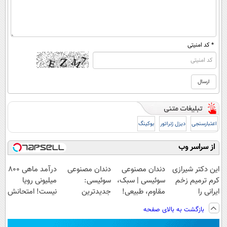
* کد امنیتی
اعتبارسنجی
دیزل ژنراتور
بوکینگ
از سراسر وب
این دکتر شیرازی
دندان مصنوعی
دندان مصنوعی
درآمد ماهی 800
کرم ترمیم زخم
سوئیسی | سبک،
سوئیسی:
میلیونی رویا
ایرانی را
مقاوم، طبیعی!
جدیدترین
نیست! امتحانش
ساخت!!!
ویزیت
فناوری اروپا،
مجانیه😉
بازگشت به بالای صفحه
رایگان+پرداخت
سبک و مقاوم |
اقساطی😍
پرداخت قسطی