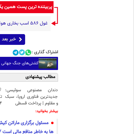
پربیننده ترین پست همین ی
غول 586 اسب بخاری هواوی وارد میدان شد؛ استلاتو 1366 کیلومتر راه می رود (+عکس)
خبر بعد
اشتراک گذاری :
کشتی‌های جنگ جهانی دوم
مطالب پیشنهادی
دندان مصنوعی سوئیسی:
جدیدترین فناوری اروپا، سبک
تک
و مقاوم | پرداخت قسطی
4 قسط |📍 تهر
بیشتر بخوانید:
مسئول برگزاری ماراتن کی
ها به خاطر منافع مالی است /