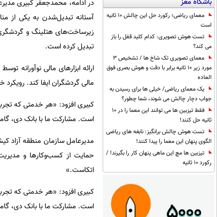
باشگاه مغز
در ادامه، محمدجعفر کبیری مدیرع
معمای ریاضی؛ رکورد حل این چالش 10 ثانیه
آستانه تبدیل‌شدن به یکی از من
است
زیرساخت‌های هتلینگ و گردشگری، 
تست هوش تصویری: کدام کلید قفل را باز
تبدیل کرده است
.
می کند؟
معمای تصویری تک شاخ ها / تشخیص 3
ارائه ابزارهای مالی نوآورانه ت
مورد زیر 10 ثانیه برابر با دقت و هوش بصری فوق
العاده
مالی گردشگران ایفا کند. رویکرد خ
یک معمای ریاضی/ خیلی ها برای رسیدن به
جواب دچار چالش می شوند، شما چطور؟
کبیری افزود
: «
هر خدمتی که تجربه 
فقط تیزبین ها می توانند این معما را در 10
است. مشارکت ما با بانک دی، گام
ثانیه حل کنند!
تست هوش چالش برانگیز: نابغه های ریاضی
مدیرعامل سازمان منطقه آزاد ک
الگوی پنهان این معما را پیدا کنند!
تیزبین ها مچ این ماهی پنهان کار را بگیرند! /
حمایت از کسب‌وکارها و مدیریت 
رکورد 10 ثانیه
اتکاست
.»
کبیری افزود
: «
هر خدمتی که تجربه 
است. مشارکت ما با بانک دی، گام