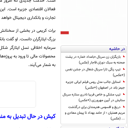
است. خدمت جدیدی که امروز معرفی 
فعالان اقتصادی جزیره است. این
تجارت و بانکداری دیجیتال خواهد ب
برات کریمی در بخشی از سخنانش ب
بزرگ ایثارگران دانست. او گفت با
سرمایه اخلاقی نسل ایثارگر شکل
در حاشیه
محصولات مالی تا ورود به پروژه‌ه
بازیگران زن سریال «بامداد خمار» در پشت
صحنه به سبک دوران قاجار (عکس)
به شمار می‌آیند
.
تیپ رنگی تارا سریال شغال در جشن نفس
(+عکس)
استایل جالب مدل روس فیلم ایرانی جزیره
جیمز باند در اصفهان (+عکس)
تیپ مشکی و خاص فریبا نادری ستاره سریال
ستایش در آیین مهرورزی (+عکس)
دریغ و افسوس هنرمندان برای درگذشت
مریم همتیان ؛ از حامد بهداد تا پیمان معادی و
کیش در حال تبدیل به من
... (عکس)