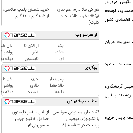
: 
کیش امروز در
هر کی طلا داره، غم نداره!
خرید شمش پلمپ طلاسی،
همسایه، توسعه
😊💎 (خرید طلا با چند
از ۰.۵ گرم تا ۱۰ گرم
د اقتصادی کشور
کلیک)
از سراسر وب
و مدیریت جریان
یک
از الان تا
الان طلا
هفته
آخر
ای
تابستون
دیگه بده
عه پایدار جزیره
کتابت
حداقل
سرمایه‌گ
وبگردی
را با
12کیلو
طلا با ا
مجوز
چربی
بی‌بهره
پس‌انداز
خرید
الان طلا
رسمی
میسوزونی
طلا فقط
طلای
 تسهیل گردشگری،
چاپ
🧨
با ۱۰۰
آبشده
دیگه بده
رزشمند و قابل
کن !
هزارتومان
حتی با
سرمایه‌گ
مطالب پیشنهادی
کلیک
(امن و
۱۰۰هزارتومان
طلا با ا
کن تا
راحت)
بی‌بهره
🦷 دندان مصنوعی سوئیسی
از الان تا آخر تابستون
عه پایدار جزیره
فرصت
با تکنولوژی دیجیتال |
حداقل 12کیلو چربی
هست
پرداخت در 4 قسط |📍
میسوزونی🧨
!
تهران