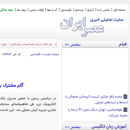
صفحه اول
تماس با ما
آرشیو
جستجو
نظرسنجی
آب و هوا
اوقات شرعی
پیوند ها
سواد زندگی
فیلم
بیشتر »»
دو نکته درباره مصاحبه با پزشکیان / جای 
صفحه نخست
»
اقتصادی
کد خبر
۱۱۱۴۴۵۳
گام مشترک با
محمدباقر خرازی کیست؟روحانی جنجالی با
در مراسمی رسمی با حضور مدیران بان
ادعاها و ایده‌های تخیلی
الکترونیک دی، طی تفاهم‌نامه‌ای سه‌جا
تجاری جزیره کیش معرفی شد. این خدمت از
هواشناسی: تهران دیگر دمای ۴۰ درجه را
تجربه نمی‌کند
آموزش زبان انگلیسی
بیشتر »»