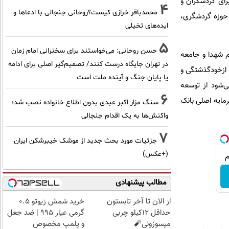
رای گردشگران و
4
محمدباقر خرازی کیست؟روحانی جنجالی با ادعاها و
حوزه گردشگری،
ایده‌های تخیلی
5
حسن روحانی: می‌خواستند برای سخنرانی امام زمان
م شهدا و جامعه
در تهران جایگاه درست کنند/ تصمیم‌گیر اصلی برای ادامه
 ازخودگذشتگی و
یا پایان جنگ و آینده ملت است
‌شود از توسعه
6
مایه اصلی بانک
سنگ مزار اکبر عبدی بدون اطلاع خانواده نصب شد؛
واکنش‌ها به یک اقدام جنجالی
7
جزئیات مورد بحث جدید از موشک خیبرشکن ایران
(+عکس)
مطالب پیشنهادی
از الان تا آخر تابستون
خرید شمش زیوتو ۰.۵
حداقل 12کیلو چربی
گرمی عیار ۹۹۵ | ضد جعل
میسوزونی🧨
و پلمپ مخصوص