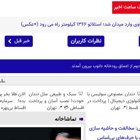
ک ساعت اخیر
نظرات کاربران
خبر قبل
 از اعماق رودخانه دانوب بیرون آمدند
 دندان مصنوعی سوئیسی با
🦷 سبک و طبیعی مثل دندان
نولوژی دیجیتال | پرداخت در
خودت! نصب آسان و پرداخت
بده! سرمایه‌
ان
اقساطی 💳 📍 تهران
اقساط بی‌بهره
تماشاخانه
ش: مخالفت و حاشیه سازی
 با حرف‌های بی‌اساس