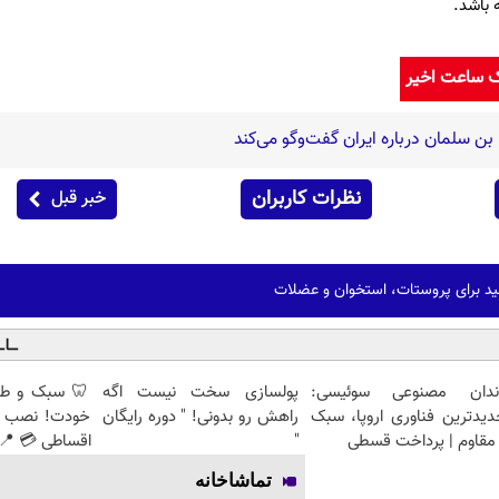
 باشد.
ک ساعت اخیر
ن سلمان درباره ایران گفت‌وگو می‌کند
نظرات کاربران
خبر قبل
ندان مصنوعی سوئیسی:
پولسازی سخت نیست اگه
🦷 سبک و طبی
دیدترین فناوری اروپا، سبک
راهش رو بدونی! " دوره رایگان
خودت! نصب آ
مقاوم | پرداخت قسطی
"
اقساطی 💳 📍 
تماشاخانه