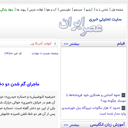
صفحه اول
تماس با ما
آرشیو
جستجو
نظرسنجی
آب و هوا
اوقات شرعی
پیوند ها
سواد زندگی
فیلم
بیشتر »»
کیهان: آمریکا یا «نظم جدید» را می
_
صفحه نخست
»
حوادث
کد خبر
۱۱۱۴۵۸۰
ماجرای گم شدن دو دخت
نحوه آشنایی و همکاری خود فروخته‌ها با
«مرضیه البوغبیش» و «ستاره حیدری»؛ دو
موساد چگونه بود؟
آن هم در خیابان «امیری» حوالی «پارک شاپ
حدود ۷ هزار مگاوات نیروگاه پنل خورشیدی
پس از آن هر دو خط تلفن نامبرده خاموش
وارد مدار شده است
آموزش زبان انگلیسی
بیشتر »»