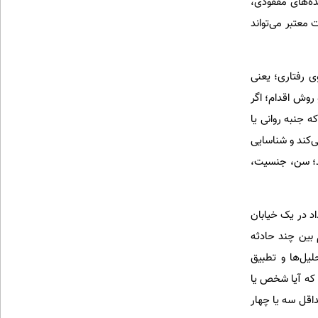
نده‌های مفقودی،
 معتبر می‌تواند
ارهای اصلی تشخیص «جرم سریالی» در جهان به چند الگو وابسته است؛ ۱) الگوی رفتاری؛ یعنی
روش اقدام؛ اگر
نجام می‌دهند که جنبه روانی یا
‌کند و شناسایی
دارند؛ سن، جنسیت،
د در یک خیابان
ت زمانی؛ فاصله زمانی کم بین چند حادثه
 کند؛ چند روز، چند هفته. جرم‌های سریالی معمولا الگوی زمانی نسبی دارند. ۶) تحلیل‌ها و تطبیق
د که آیا شخص یا
اقل سه یا چهار