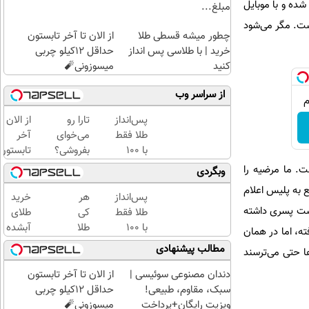
شده و با موبایل
مبلغ...
ت. مگر می‌شود
چطور میشه قسطی طلا
از الان تا آخر تابستون
خرید | با طلاسی پس انداز
حداقل 12کیلو چربی
کنید
میسوزونی🧨
از سراسر وب
پس‌انداز
تارا رو
از الان تا
طلا فقط
می‌خوای
آخر
با ۱۰۰
بفروشی؟
تابستون
هزارتومان
با
حداقل
ت. ما مرضیه را
وبگردی
(امن و
خودرو۴۵
12کیلو
ع به پلیس اعلام
راحت)
یک‌روزه
چربی
پس‌انداز
هر
خرید
بفروشش
میسوزون
دوست پسری داشته
طلا فقط
کی
طلای
🧨
با ۱۰۰
طلا
آبشده
ه، اما در همان
هزارتومان
داره،
حتی با
مطالب پیشنهادی
ا حتی می‌ترسند
(امن و
غم
۱۰۰هزارتومان
راحت)
نداره!
دندان مصنوعی سوئیسی |
از الان تا آخر تابستون
😊💎
سبک، مقاوم، طبیعی!
حداقل 12کیلو چربی
(خرید
ویزیت رایگان+پرداخت
میسوزونی🧨