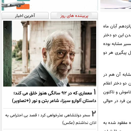
پربیننده های روز
آخرین اخبار
نزدهم آبان ماه
دن این دو دختر
مسیر مشابه بوده
ال پیگیری هر دو
شابه آن هم در
ن دو دختر اعلام
1
برده خاموش و تاکنون
معماری که در 92 سالگی هنوز خلق می کند؛
داستان آلوارو سیزا، شاعر بتن و نور (+تصاویر)
ن فرد در حوالی
2
سحر دولتشاهی عذرخواهی کرد ؛ قصد بی احترامی به
ه مفقود شده به
اذان نداشتم (عکس)