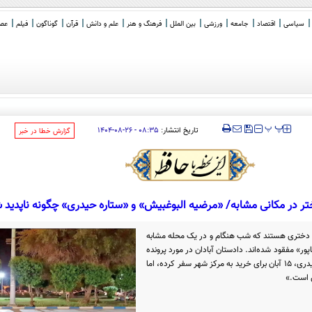
سیاسی
اقتصاد
جامعه
ورزشی
بین الملل
فرهنگ و هنر
علم و دانش
قرآن
گوناگون
فیلم
عصر 
‍‍‍ پ
پ
تاریخ انتشار:
۰۸:۳۵ - ۲۶-۰۸-۱۴۰۴
‌گزارش خطا در خبر
ر در مکانی مشابه/ «مرضیه البوغبیش» و «ستاره حیدری» چگونه ناپدید 
 دختری هستند که شب هنگام و در یک محله مشابه
ور» مفقود شده‌اند. دادستان آبادان در مورد پرونده
یکی از این دو دختر گفته است: «ستاره حیدری، ۱۵ آبان برای خرید به مرکز شهر سفر کرده، اما
 است.»