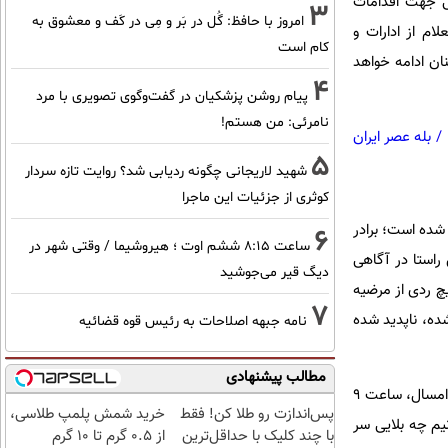
ی جهت اقدامات
3
امروز با حافظ: گُل در بَر و مِی در کَف و معشوق به
م از ادارات و
کام است
ان ادامه خواهد
4
پیام روشن پزشکیان در گفت‌و‌گوی تصویری با مرد
نامرئی: من هستم!
/
بله عصر ایران
5
شهید لاریجانی چگونه ردیابی شد؟ روایت تازه سردار
کوثری از جزئیات این ماجرا
اپدید شده است؛ برادر
6
ساعت ۸:۱۵ ششم اوت ؛ هیروشیما / وقتی شهر در
مین راستا در آگاهی
دیگ قیر می‌جوشید
یچ ردی از مرضیه
7
ده، ناپدید شده
نامه جبهه اصلاحات به رئیس قوه قضائیه
مطالب پیشنهادی
او در مورد مفقودی خواهرش می‌گوید: «خواهرم در مزون عروس کار می‌کرد. مرضیه، بیست و هشتم شهریور ماه امسال، ساعت ۹
پس‌اندازت رو طلا کن! فقط
خرید شمش پلمپ طلاسی،
نیم چه بلایی سر
با چند کلیک با حداقل‌ترین
از ۰.۵ گرم تا ۱۰ گرم