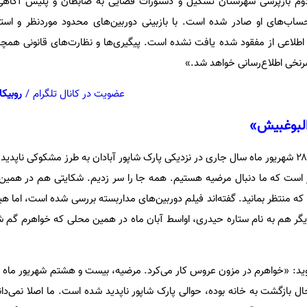
ه دوم بازپرسی شهرستان تشکیل و دستورات قضایی به ضابطان و پلیس آگاه
‌های او صادر شده است. با بازبینی دوربین‌های محدود موردنظر و استعلا
 اطلاعی از مفقود شده یافت نشده است. پیگیری‌ها و نظارت‌های قانونی همچن
نخی اطلاع‌رسانی خواهد شد.»
عضویت در کانال تلگرام
/
روبیکا
البوغبیش»
مرضیه البوغبیش، دختر ۴۰ ساله، ۲۸ شهریور ماه سال جاری در نزدیکی پارک شاپور آبادان به طرز مشکوکی ن
 می‌گوید: «بیش از ۵۰ روز است که ما دنبال مرضیه هستیم. همه جا را سر زدیم. شکایتی هم در ه
د که منتظر بمانید. گفته‌اند فیلم دوربین‌های مداربسته بررسی شده است، اما ه
ر هم به نام ستاره حیدری، اواسط آبان ماه در همین محلی که خواهرم گم ش
حال بازگشت به خانه بوده، حوالی پارک شاپور ناپدید شده است. ما اصلا نمی‌دا