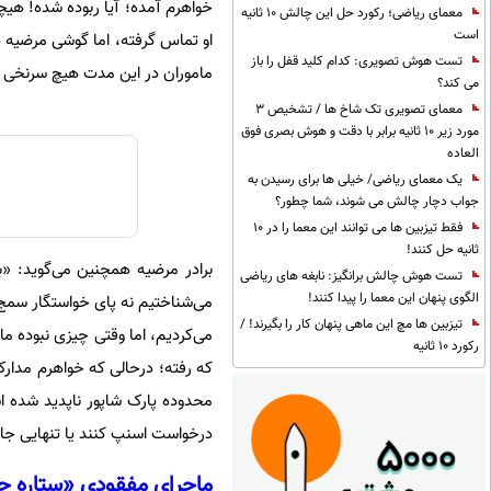
خواهرم آمده؛ آیا ربوده شده! هیچ
معمای ریاضی؛ رکورد حل این چالش 10 ثانیه
است
او تماس گرفته، اما گوشی مرضیه
تست هوش تصویری: کدام کلید قفل را باز
ماموران در این مدت هیچ سرنخی ب
می کند؟
معمای تصویری تک شاخ ها / تشخیص 3
مورد زیر 10 ثانیه برابر با دقت و هوش بصری فوق
العاده
یک معمای ریاضی/ خیلی ها برای رسیدن به
جواب دچار چالش می شوند، شما چطور؟
فقط تیزبین ها می توانند این معما را در 10
ثانیه حل کنند!
برادر مرضیه همچنین می‌گوید: «به
تست هوش چالش برانگیز: نابغه های ریاضی
الگوی پنهان این معما را پیدا کنند!
می‌شناختیم نه پای خواستگار سمج 
تیزبین ها مچ این ماهی پنهان کار را بگیرند! /
می‌کردیم، اما وقتی چیزی نبوده ما
رکورد 10 ثانیه
که رفته؛ درحالی که خواهرم مدارک
محدوده پارک شاپور ناپدید شده اس
درخواست اسنپ کنند یا تنهایی جای
ماجرای مفقودی «ستاره 