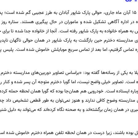
ستاره حیدری؛ ۱۹ سال دارد. او نیز ۱۵ آبان ماه جاری، حوالی پارک شاپور آبادان به طرز عجیبی گم شده ا
 در اداره آگاهی تشکیل شده و ماموران در حال پیگیری هستند. ستاره روز 
 همراه خانواده به پارک شاپور رفته است. آنجا از خانواده جدا شده تا برای خری
های مداربسته دخترم حین بازگشت به پارک شاپور در همان حوالی ناگهان ناپد
ی ستاره تماس گرفتیم، اما بعد از تماس سریع موبایلش خاموش شده است. پلیس پ
ا به یکی از رسانه‌ها گفته بود: «براساس تصاویر دوربین‌های مداربسته دخترم 
 است. تصاویر خیلی واضح نیست، اما گویا دخترم متوجه آن پسر شده و کنار رفت
باره ایستاده است. خودرویی هم همان‌جا بوده که گویا همان لحظه حمله کرده و
ای مداربسته وضوح کافی ندارند و هنوز نمی‌توان به طور قطعی تشخیص داد چه 
ری در همان زمان برگشته‌اند و به صحنه نگاه کرده‌اند که می‌تواند به دلیل ش
خیل بوده باشند، زیرا درست در همان لحظه تلفن همراه دخترم خاموش شده اس