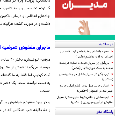
دادستانی، پرونده ویژه در شعب
گسترده تخصصی و رصد تلفن، حساب
نهادهای انتظامی و درمانی تاکنون
داشت و در صورت کشف هرگونه سر
در حاشیه
ماجرای مفقودی «مرضیه 
سحر دولتشاهی عذرخواهی کرد ؛ قصد بی
احترامی به اذان نداشتم (عکس)
بازیگران زن سریال «بامداد خمار» در پشت
مرضیه
صحنه به سبک دوران قاجار (عکس)
تیپ رنگی تارا سریال شغال در جشن نفس
ثبت کردیم، اما فقط به ما گفته‌ان
(+عکس)
به دست نیامده است. یک دختر دیگ
استایل جالب مدل روس فیلم ایرانی جزیره
است.»
جیمز باند در اصفهان (+عکس)
تیپ مشکی و خاص فریبا نادری ستاره سریال
ستایش در آیین مهرورزی (+عکس)
و ۵۰ دقیقه شب هنگامی که در 
باشگاه مغز