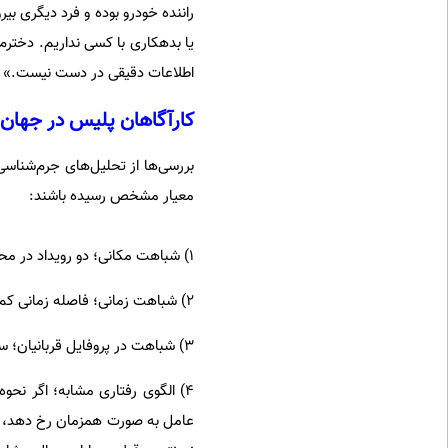
راننده خودرو بوده و فرد دیگری بی
یا بدهکاری با کسی نداریم. دخترم
اطلاعات دقیقی در دست نیست.»
کارآگاهان پلیس در جهان چ
بررسی‌ها از تحلیل‌های جرم‌شناسی
معیار مشخص رسیده باشند:
۱) شباهت مکانی؛ دو رویداد در محدوده یا نقطه جغرافیایی نزدیک به هم رخ داده باشد.
۲) شباهت زمانی؛ فاصله زمانی کم بین رویدادها می‌تواند حساسیت ایجاد کند.
۳) شباهت در پروفایل قربانیان؛ سن، جنسیت، ظاهر و سبک زندگی یا الگوی رفت‌وآمد مشابه.
۴) الگوی رفتاری مشابه؛ اگر ن
عامل به صورت همزمان رخ دهد، پ