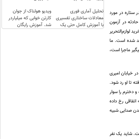
طلا با
اقساطی😍
تحلیل آماری فوری
چند
ویدیو هولناک از جوان
ست؛ پدر ستاره در مورد
معادلات ساختاری تفسیری
کلیک)
کارتن خوابی که میلیاردر
حادثه در آزمون
با آموزش کامل حتی یک
شد. آموزش رایگان
د لوازم‌التحریر
روزه !!
ید شده است. ما
یگیر ماجرا است،
در خیابان امیری
ه تا او رد شود.
 دخترم را سوار
اتفاقی رخ داده
نیدن صدایی شبیه
ت. شاید یک نفر