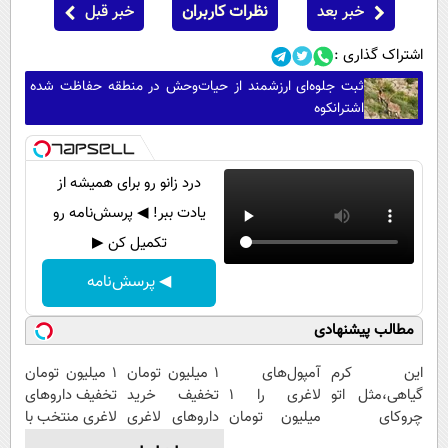
خبر بعد
نظرات کاربران
خبر قبل
اشتراک گذاری :
ثبت جلوه‌ای ارزشمند از حیات‌وحش در منطقه حفاظت شده
اشترانکوه
درد زانو رو برای همیشه از
یادت ببر! ◀ پرسش‌نامه رو
تکمیل کن ▶
◀ پرسش‌نامه
مطالب پیشنهادی
این کرم
آمپول‌های
1 میلیون تومان
۱ میلیون تومان
گیاهی،مثل اتو
لاغری را ۱
تخفیف خرید
تخفیف داروهای
چروکای
میلیون تومان
داروهای لاغری
لاغری منتخب با
پوستتوصاف
ارزان‌تر از
با ارسال از
ارسال از