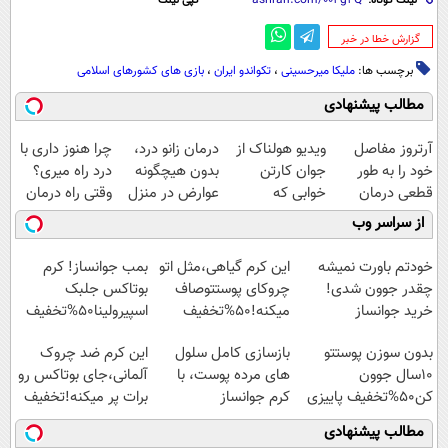
لینک کوتاه:
کپی لینک
‌گزارش خطا در خبر
برچسب ها:
ملیکا میرحسینی
،
تکواندو ایران
،
بازی های کشورهای اسلامی
مطالب پیشنهادی
آرتروز مفاصل
ویدیو هولناک از
درمان زانو درد،
چرا هنوز داری با
خود را به طور
جوان کارتن
بدون هیچگونه
درد راه میری؟
قطعی درمان
خوابی که
عوارض در منزل
وقتی راه درمان
کنید!
میلیاردر شد.
(◂پرسش‌نامه)
جلو پاته!
از سراسر وب
◗پرسش‌نامه◖
آموزش رایگان
خودتم باورت نمیشه
این کرم گیاهی،مثل اتو
بمب جوانساز! کرم
چقدر جوون شدی!
چروکای پوستتوصاف
بوتاکس جلبک
خرید جوانساز
میکنه!50%تخفیف
اسپیرولینا50%تخفیف
اسپیرولینا با تخفیف
بدون سوزن پوستتو
بازسازی کامل سلول
این کرم ضد چروک
ویژه
10سال جوون
های مرده پوست، با
آلمانی،جای بوتاکس رو
کن50%تخفیف پاییزی
کرم جوانساز
برات پر میکنه!تخفیف
جلبک(50% تخفیف)
تا امشب
مطالب پیشنهادی