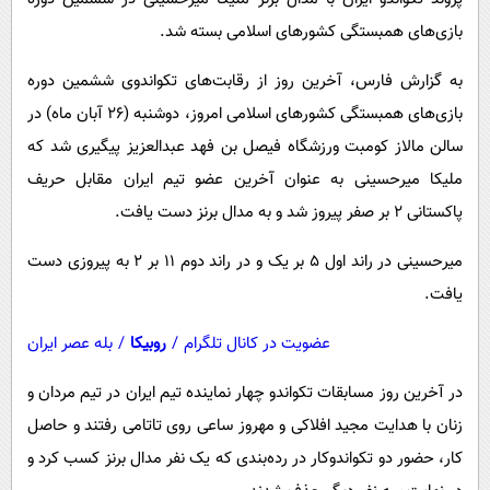
پیامک
سرگرمی
بازی‌های همبستگی کشورهای اسلامی بسته شد.
روانشناسی
فناوری
به گزارش فارس، آخرین روز از رقابت‌های تکواندوی ششمین دوره
آشپزی
گوناگون
بازی‌های همبستگی کشورهای اسلامی امروز، دوشنبه (۲۶ آبان ماه) در
دانلود
حوادث
سالن مالاز کومبت ورزشگاه فیصل بن فهد عبدالعزیز پیگیری شد که
محیط زیست
ملیکا میرحسینی به عنوان آخرین عضو تیم ایران مقابل حریف
پاکستانی ۲ بر صفر پیروز شد ‌و به مدال برنز دست یافت.
سلامت
فرهنگی
میرحسینی در راند اول ۵ بر یک و در راند دوم ۱۱ بر ۲ به پیروزی دست
یافت.
بین الملل
اجتماعی
عضویت در کانال تلگرام
/
روبیکا
/
بله عصر ایران
حیات وحش
در آخرین روز مسابقات تکواندو چهار نماینده تیم ایران در تیم مردان و
سیاست خارجی
زنان با هدایت مجید افلاکی و مهروز ساعی روی تاتامی رفتند و حاصل
کار، حضور دو تکواندوکار در رده‌بندی که یک نفر مدال برنز کسب کرد و