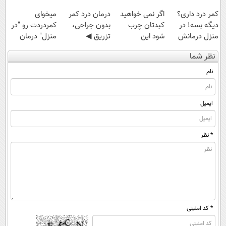
کمر درد داری؟
اگر نمی خواهید
درمان درد کمر
میخوای
دیگه بسه! در
کبدتان چرب
بدون جراحی،
کمردردت رو "در
منزل درمانش
شود این
تزریق ◀
منزل" درمان
کن
نوشیدنی خوش
پرسش‌نامه رو پر
کنی؟ (◂فیلم +
نظر شما
(◀پرسش‌نامه)
طعم را بنوشید
کن ▶
◂پرسش‌نامه)
نام
ایمیل
* نظر
* کد امنیتی