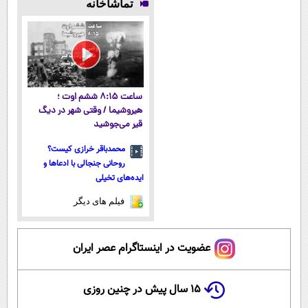
تماشاخانه
میکنه!50%تخفیف
همه‌جا بخر!
داروخانه و پک
داروخانه
یخ!
نزدیکت
ساعت ۸:۱۵ ششم اوت ؛
هیروشیما / وقتی شهر در دیگ
قیر می‌جوشید
محمدباقر خرازی کیست؟
روحانی جنجالی با ادعاها و
ایده‌های تخیلی
فیلم های دیگر
عضویت در اینستاگرام عصر ایران
۱۵ سال پیش در چنین روزی