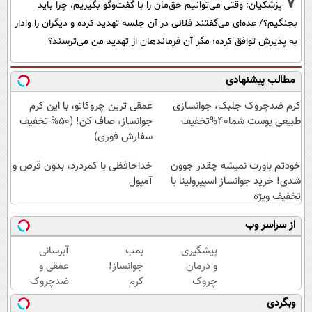
7
پزشکیان: وقتی می‌توانیم حق‌مان را با گفت‌وگو بگیریم، چرا باید
بجنگیم؟/ عده‌ای می‌گفتند فلانی در آن جلسه تهدید کرده و دیگران را وادار
به پذیرش توافق کرده؛ مگر آن فرماندهان از تهدید من می‌ترسند؟
مطالب پیشنهادی
کرم ضدچروک جلبک، جوانسازی
عمقی ترین چروکاتو، با این کرم
طبیعی پوست شما40%تخفیف
جوانساز، صاف کن! (50% تخفیف
سفارش فوری)
خودتم باورت نمیشه چقدر جوون
خداحافظی با کمردرد، بدون قرص و
شدی! خرید جوانساز اسپیرولینا با
آمپول
تخفیف ویژه
از سراسر وب
پیشگیری
بمب
آبرسانی
و درمان
جوانساز!
عمقی و
چروک
کرم
ضدچروک
های
بوتاکس
قوی
وبگردی