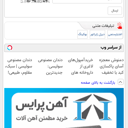
اعتبارسنجی
دیزل ژنراتور
بوکینگ
از سراسر وب
دمنوش معجزه
خریدآمپول‌های
دندان مصنوعی
دندان مصنوعی
آسای پاکسازی
لاغری از
سوئیسی:
سوئیسی | سبک،
کبد با تخفیف
داروخانه های
جدیدترین
مقاوم، طبیعی!
ویژه
اطرافت، ارسال
فناوری اروپا،
ویزیت
بازگشت به بالای صفحه
فوری همراه با
سبک و مقاوم |
رایگان+پرداخت
پک یخ!
پرداخت قسطی
اقساطی😍