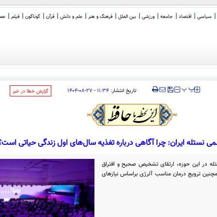
سیاسی
اقتصاد
جامعه
ورزشی
بین الملل
فرهنگ و هنر
علم و دانش
قرآن
گوناگون
فیلم
عصر 
‍‍‍ پ
پ
تاریخ انتشار:
۱۱:۳۴ - ۲۷-۰۸-۱۴۰۴
‌گزارش خطا در خبر
لمی نستله ایران: چرا آگاهی درباره تغذیه سال‌های اول زندگی حیاتی است؟
ستله در این حوزه، ارتقای تشخیص صحیح و افتراق
مچنین ترویج درمان مناسب آلرژی براساس نیازهای