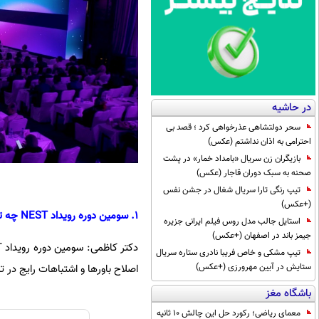
در حاشیه
سحر دولتشاهی عذرخواهی کرد ؛ قصد بی
احترامی به اذان نداشتم (عکس)
بازیگران زن سریال «بامداد خمار» در پشت
صحنه به سبک دوران قاجار (عکس)
تیپ رنگی تارا سریال شغال در جشن نفس
(+عکس)
1. سومین دوره رویداد NEST چه تفاوت‌هایی با دو دوره پیشین داشت و هدف اصلی شما از برگزاری آن چه بود؟
استایل جالب مدل روس فیلم ایرانی جزیره
جیمز باند در اصفهان (+عکس)
تیپ مشکی و خاص فریبا نادری ستاره سریال
ستایش در آیین مهرورزی (+عکس)
اصلاح باورها و اشتباهات رایج در
باشگاه مغز
معمای ریاضی؛ رکورد حل این چالش 10 ثانیه