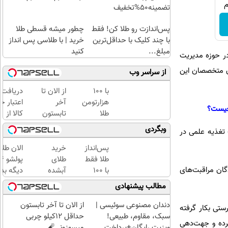
تضمینه50%تخفیف
پس‌اندازت رو طلا کن! فقط
چطور میشه قسطی طلا
با چند کلیک با حداقل‌ترین
خرید | با طلاسی پس انداز
مبلغ...
کنید
در حوزه مدیریت
ان متخصصان این
از سراسر وب
با ۱۰۰
از الان تا
دریافت
هزارتومن
آخر
اعتبار خ
طلا
تابستون
کالا از
بخرید،
حداقل
طلاسی(ب
وبگردی
 تغذیه علمی در
اون هم
12کیلو
ضامن، ب
قسطی
چربی
بهره)
پس‌انداز
خرید
الان طلا
میسوزونی
طلا فقط
طلای
🧨
گان مراقبت‌های
با ۱۰۰
آبشده
دیگه بده
هزارتومان
حتی با
سرمایه‌گ
مطالب پیشنهادی
(امن و
۱۰۰هزارتومان
طلا با ا
راحت)
بی‌بهره
دندان مصنوعی سوئیسی |
از الان تا آخر تابستون
ستی بکار گرفته
سبک، مقاوم، طبیعی!
حداقل 12کیلو چربی
ه کرده و جهت‌دهی
ویزیت رایگان+پرداخت
میسوزونی🧨