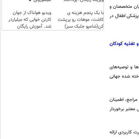
اقساطی😍
ای تبادل دانش میان متخصصان و
با یک پنجم هزینه ی
ویدیو هولناک از جوان
پزشکی اطفال در
کاشت، موهات رو پرپشت
کارتن خوابی که میلیاردر
کن(شامپو جلبک سبز)
شد. آموزش رایگان
بد و تغذیه کودکان
دستورالعمل‌ها و توصیه‌های
یه کودکان اروپا (ESPGHAN) که یک نهاد شناخته شده جهانی
خرین گایدلاین‌های این مراجع، اطمینان
معتبر برخوردار
 کاربردی ارائه