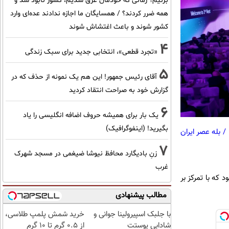
بزنیم؟ زمانی که خودمان غرق شدیم، کشور نابود شد و
همه ضرر کردند؟ / همسایگان ما اجازه ندادند عده‌ای وارد
کشور شوند و باعث اغتشاش شوند
4
«تجرد قطعی»، انتخابی جدید برای سبک زندگی
5
آقای رئیس جمهور! این هم یک نمونه از حذف که در
گزارش خود به صراحت انتقاد کردید
6
یک بار برای همیشه حروف اضافه انگلیسی را یاد
بگیرید! (اینفوگرافیک)
/
بله عصر ایران
7
زنِ بادیگارد محافظ نیوشا ضیغمی در مسجد شهرک
غرب
ژی بود که با تمرکز بر
مطالب پیشنهادی
با جلبک اسپیرولینا جوانی و
خرید شمش پلمپ طلاسی،
شادابی پوستت
از ۰.۵ گرم تا ۱۰ گرم