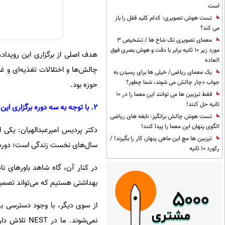
است
تست هوش تصویری: کدام کلید قفل را باز
می کند؟
معمای تصویری تک شاخ ها / تشخیص 3
مورد زیر 10 ثانیه برابر با دقت و هوش بصری فوق
هدف اصلی از برگزاری این رویداد
العاده
چالش‌ها و اختلالات تغذیه‌ای و غ
یک معمای ریاضی/ خیلی ها برای رسیدن به
جواب دچار چالش می شوند، شما چطور؟
حوزه بود.
فقط تیزبین ها می توانند این معما را در 10
ثانیه حل کنند!
2. با توجه به سه دوره برگزاری این رویداد، مهم‌ترین چالش‌ها و خلاهای حوزه تغذیه نوزادان در ایران از دید شما چیست؟
تست هوش چالش برانگیز: نابغه های ریاضی
الگوی پنهان این معما را پیدا کنند!
دکتر پردیس امیرعبدالهیان: یکی ا
تیزبین ها مچ این ماهی پنهان کار را بگیرند! /
سال‌های نخست زندگی است؛ دوره‌ا
رکورد 10 ثانیه
در کنار آن، گاه شاهد باورهای نا
بهداشتی هستیم که می‌تواند تصمیم‌
از سوی دیگر، با وجود دسترسی به
نمی‌شوند. م