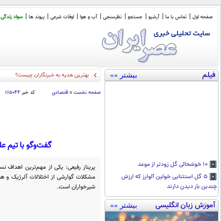
صفحه اول
تماس با ما
آرشیو
جستجو
نظرسنجی
آب و هوا
اوقات شرعی
پیوند ها
سواد زندگی
فیلم
بیشتر »»
باقر خرازی؛ چند
_
صفحه نخست
»
اقتصادی
کد خبر
۱۱۱۵۰۴۴
گفت‌وگو با تیم ع
۱۰ خوشحالی گل زودتر از موعد
پریناز رفیعی: یکی از مهم‌ترین اهداف ن
مشکلات گوارشی از اختلالات آلرژیک و ه
۵ گل استثنایی خولین آلوارز که ارزش
شیرخواران است.
چندین بار دیدن دارند
آموزش زبان انگلیسی
بیشتر »»