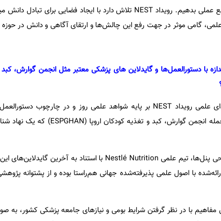
درستی به روش‌های بکارگیری منابع عملی بدهیم. رویداد NEST تلاش دارد با ایجاد فضایی بر
 علمی، گامی موثر در جهت رفع این چالش‌ها و ارتقای آگاهی و دانش در حوزه 
علمی NEST تا چه اندازه با دستورالعمل‌ها و گایدلاین های پزشکی معتبر مثل انجمن گوارش، ک
دکتر پردیس امیرعبدالهیان: محتوای علمی رویداد NEST بر پایه شواهد علمی روز و در چارچوب 
انجمن‌های معتبر پزشکی دنیا از جمله انجمن گوارش، کبد و تغذ
در فرآیند انتخاب موضوعات و طراحی پنل‌ها، تیم علمی Nestlé Nutrition با استناد به آ
ه‌شده با اصول علمی پذیرفته‌شده جهانی هم‌راستا بوده و از پشتوانه پژوهشی 
ن مفاهیم با در نظر گرفتن شرایط بومی و نیازهای جامعه پزشکی کشور، به صورت