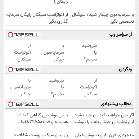
رایگان )
با سرمایه‌مون چیکار کنیم؟ سیگنال
از اکوتراست سیگنال رایگان سرمایه
تخصصی بگیر
گذاری بگیر
از سراسر وب
بفروشیم
با
از
یا
سرمایه‌مون
اکوتراست
بخریم؟
چیکار
سیگنال
سیگنال
کنیم؟
رایگان
وبگردی
تخصصی
سیگنال
سرمایه
دریافت
تخصصی
گذاری
از
بفروشیم
با
کن (
بگیر
بگیر
اکوتراست
یا
سرمایه‌مون
اشتراک
سیگنال
بخریم؟
چیکار
رایگان )
رایگان
سیگنال
کنیم؟
مطالب پیشنهادی
سرمایه
تخصصی
سیگنال
گذاری
دریافت
تخصصی
اگر نمی خواهید کبدتان چرب شود
با این نوشیدنی گیاهی کبدت
بگیر
کن (
بگیر
این نوشیدنی خوش طعم را بنوشید
همیشه پرقدرته55%تخفیف
«اشتراک
اشتراک
رایگان»
معجزه ی قرن! این دمنوش خیلی
رایگان )
راز بدن سبک و پوست شفاف در