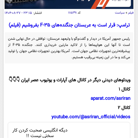
سیاسی
اقتصاد
فیلم
»
سیاست
کد
۱۱۱۵۲۹۱
انتشار:
۲۳:۱۵ - ۲۷-۰۸-۱۴۰۴
جامعه
اقتصادی
ترامپ: قرار است به عربستان جنگنده‌های F-۳۵ بفروشیم (فیلم)
ورزشی
اجتماعی
خودرو
رئیس جمهور آمریکا در دیدار و گفت‌و‌گو با ولیعهد عربستان: توافقی در حال نهایی شدن
بین الملل
است تا آنها این هواپیما‌ها را از لاکید مارتین خریداری کنند. جنگنده F-۳۵ از
حوادث
پیشرفته‌ترین تجهیزات نظامی جهان است. آمریکا بهترین تجهیزات نظامی جهان را تولید
فرهنگ و هنر
سیاست خارجی
سلامت
می‌کند و ما در این زمینه بی‌رقیب هستیم.
علم و دانش
یک برش دانایی
قرآن
فناوری و It
محیط زیست
ویدئوهای دیدنی دیگر در کانال های آپارات و یوتیوب عصر ایران 👇👇👇
گوناگون
علمی
کانال 1
سفر و تفریح
فیلم
سرگرمی
aparat.com/asriran
اخبار کریپتو
عصر ایران 2
اقتصاد
کانال 2
باشگاه مغز
youtube.com/@asriran_official/videos
آموزش زبان
خواندنی ها و دیدنی ها
ورزش
مجله تصویری سلاح
داستان کوتاه
سیاست
دیگه انگلیسی صحبت کردن کار
سختی نیست !!