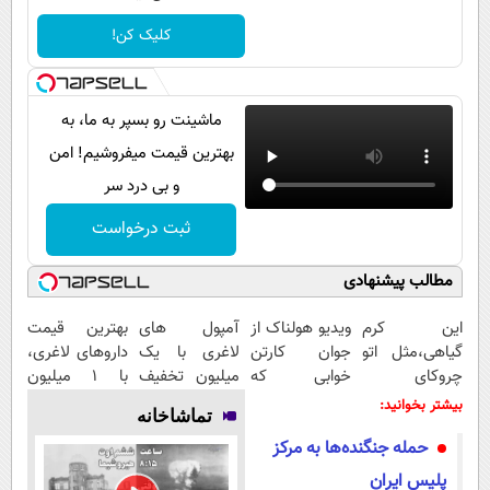
پیامک
سرگرمی
کلیک کن!
روانشناسی
فناوری
آشپزی
گوناگون
ماشینت رو بسپر به ما، به
دانلود
حوادث
بهترین قیمت میفروشیم! امن
محیط زیست
و بی درد سر
سلامت
ثبت درخواست
فرهنگی
مطالب پیشنهادی
بین الملل
این کرم
ویدیو هولناک از
آمپول های
بهترین قیمت
اجتماعی
گیاهی،مثل اتو
جوان کارتن
لاغری با یک
داروهای لاغری،
چروکای
خوابی که
میلیون تخفیف
با ۱ میلیون
حیات وحش
پوستتوصاف
میلیاردر شد.
| ارسال از
تخفیف و ارسال
بیشتر بخوانید:
تماشاخانه
سیاست خارجی
میکنه!50%تخفیف
آموزش رایگان
داروخانه های
از داروخانه‌
حمله جنگنده‌ها به مرکز
معتبر
پلیس ایران