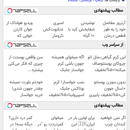
برچسب ها:
ترامپ
،
عربستان
،
جنگنده‌
مطالب پیشنهادی
آرتروز مفاصل
نوشیدنی
اسپری
ویدیو هولناک از
خود را به طور
شفابخش کبد با
عنکبوت‌‌کش
جوان کارتن
قطعی درمان
10 گیاه
تارومار
خوابی که
کنید!
موثر(تخفیف تا
ازبین‌برنده انواع
میلیاردر شد.
از سراسر وب
◗پرسش‌نامه◖
امشب)
عنکبوت
آموزش رایگان
این کرم گیاهی،مثل اتو
اگه میخوای همیشه
سن واقعی پوستت از
چروکای پوستتوصاف
جوون باشی کرم
چیزی که فکر می‌کنی
میکنه!50%تخفیف
جوانساز جلبک
بیشتره...
مخصوص توعه
بدون سوزن پوستتو
بمب جوانساز! کرم
خودتم باورت نمیشه
10سال جوون
بوتاکس جلبک
چقدر جوون شدی!
کن50%تخفیف پاییزی
اسپیرولینا50%تخفیف
خرید جوانساز
اسپیرولینا با تخفیف
مطالب پیشنهادی
ویژه
اگر نمی خواهید
برای اولین بار در
میخوای
کمر درد داری؟
کبدتان چرب
ایران🇮🇷 این
کمردردت رو "در
دیگه بسه! در