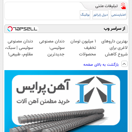
اعتبارسنجی
دیزل ژنراتور
بوکینگ
از سراسر وب
بهترین داروهای
۱ میلیون تومان
دندان مصنوعی
دندان مصنوعی
لاغری برای
تخفیف
سوئیسی:
سوئیسی | سبک،
شروع کاهش
محصولات
جدیدترین
مقاوم، طبیعی!
وزن، ارسال از
لاغری؛ یک قدم
فناوری اروپا،
ویزیت
بازگشت به بالای صفحه
داروخانه های
نزدیک‌تر به
سبک و مقاوم |
رایگان+پرداخت
نزدیکت!
شروع کاهش
پرداخت قسطی
اقساطی😍
وزن