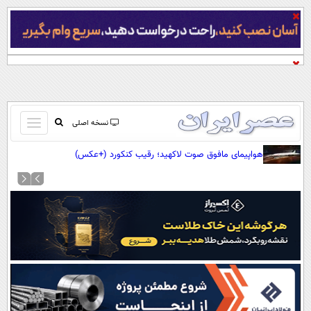
باز
نسخه اصلی
و
صفحه اول
هواپیمای مافوق صوت لاکهید؛ رقیب کنکورد (+عکس)
بسته
تماس با ما
کردن
آرشیو
منو
جستجو
نظرسنجی
آب و هوا
اوقات شرعی
پیوند ها
سواد زندگی