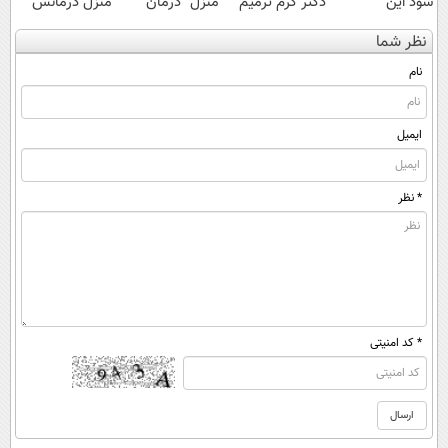
شود این
دکتر کرم ترمیم
منزل" درمان
منزل درمانش
نوشیدنی خوش
کننده 23 روزه
کنی؟ (◂فیلم +
کن
نظر شما
طعم را بنوشید
ساخت!
◂پرسش‌نامه)
(◀پرسش‌نامه)
نام
ایمیل
* نظر
* کد امنیتی