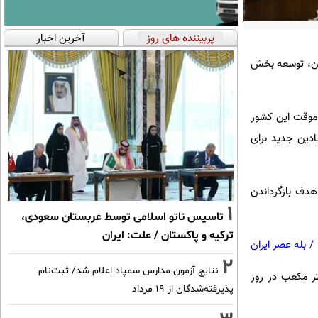
پربیننده های روز
آخرین اخبار
هدف آن، توسعه بخش
 موقت این کشور
دین جدید برای
هدف بازگرداندن
1
تاسیس ناتو اسلامی توسط عربستان سعودی،
ترکیه و پاکستان / علت: ایران
/
بله عصر ایران
2
نتایج آزمون مدارس سمپاد اعلام شد/ ثبت‌نام
تولید گاز ظرف یک سال پس از شروع آن، ۴ تا ۵ میلیون متر مکعب در روز
پذیرفته‌شدگان از ۱۹ مرداد