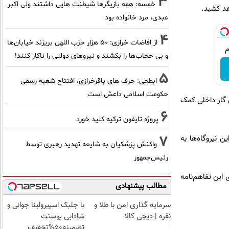
3
خمسه: همه بازیگرها شیطنت هایی داشتند ولی اکبر
هد کشید.
عبدی، مرد خانواده بود
4
از افاضات خرازی: ۵۰ هزار حزب اللهی بریزند خیابان‌ها
و بی حجاب‌ها را بکشند و نیرو‌های دولتی را ناکار کنند!
5
ابطحی: حرف های باقرخرازی، افتتاح شعبه رسمی
حکومت اسلامی داعش است
ن گاز داخلی کمک
6
پروژه تایفون ترکیه کلید خورد
7
 کرده است. این نیروگاه‌ها به
واکنش پزشکیان به شایعه تهدید رهبری توسط
رئیس‌جمهور
 این تفاهم‌نامه
مطالب پیشنهادی
سرمایه گذاری امن با طلا و
با جلبک اسپیرولینا جوانی و
نقره | دیجی کالا
شادابی پوستت
تضمینه50%تخفیف