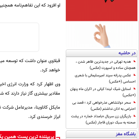
او افزود که این تفاهم‌نامه همچ
در حاشیه
قبلاوی عنوان داشت که توسعه میدا
هدیه تهرانی در جدیدترین ظاهر شدن ،
همچنان ساده و اسپورت (عکس)
خواهد کرد.
عکس پدرانه سپند امیرسلیمانی با شعری
احساسی (+عکس)
استایل شیک لیندا کیانی در اکران ماه پنهان
مقادیر بیشتری گاز نیاز دارند که
(+عکس)
سحر دولتشاهی عذرخواهی کرد ؛ قصد بی
مایکل کاناوینا، مدیرعامل شرکت نوو
احترامی به اذان نداشتم (عکس)
ابراز خرسندی کرد.
بازیگران زن سریال «بامداد خمار» در پشت
صحنه به سبک دوران قاجار (عکس)
باشگاه مغز
پربیننده ترین پست همین ی