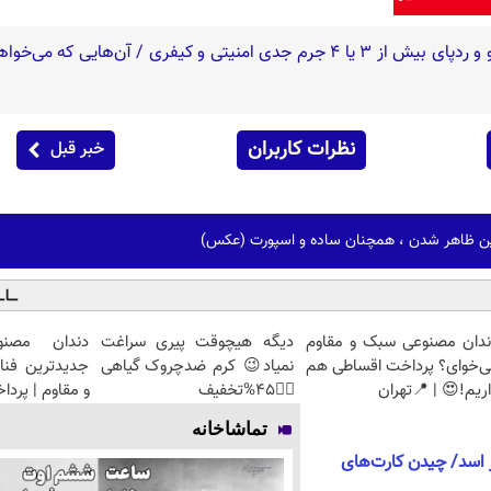
نظرات کاربران
خبر قبل
رین ظاهر شدن ، همچنان ساده و اسپورت (عکس)
ندان مصنوعی سبک و مقاوم
دیگه هیچوقت پیری سراغت
دندان مصنو
ی‌خوای؟ پرداخت اقساطی هم
نمیاد😉 کرم ضدچروک گیاهی
جدیدترین فنا
ریم!😍 | 📍تهران
👈🏻45%تخفیف
و مقاوم | پرد
تماشاخانه
 اسد/ چیدن کارت‌های