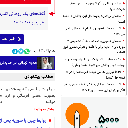
چالش بینایی؛ اگر تیزبین و سریع هستی
شرکت کن!
معمای ریاضی؛ رکورد حل این چالش 10 ثانیه
نفر بپیوندند بدانند ...
است
تست هوش تصویری: کدام کلید قفل را باز
می کند؟
خبر بعد
معمای تصویری تک شاخ ها / تشخیص 3
مورد زیر 10 ثانیه برابر با دقت و هوش بصری فوق
اشتراک گذاری :
العاده
یک معمای ریاضی/ خیلی ها برای رسیدن به
هدیه تهرانی در جدیدت
جواب دچار چالش می شوند، شما چطور؟
فقط تیزبین ها می توانند این معما را در 10
مطالب پیشنهادی
ثانیه حل کنند!
تست هوش چالش برانگیز: نابغه های ریاضی
تنها روش طبیعی که پوستت رو
د
الگوی پنهان این معما را پیدا کنند!
بصورت عمقی ابرسانی و نرم
م
میکنه
دا
بیشتر بخوانید:
روابط چین با سوریه پس از