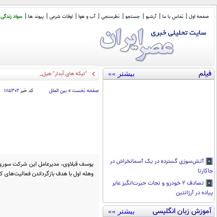
صفحه اول
تماس با ما
آرشیو
جستجو
نظرسنجی
آب و هوا
اوقات شرعی
پیوند ها
سواد زندگی
فیلم
بیشتر »»
"تیکه های آبدار" هیلاری کلینتون به ت
_
صفحه نخست
»
بین الملل
کد خبر
۱۱۱۵۳۰۲
آتش‌سوزی گسترده در یک آسمانخراش در
یوسف قبلاوی، مدیرعامل این شرکت سوری در
جاکارتا
وهله اول با هدف بازگرداندن فعالیت‌های ک
تصادف ۲ خودرو و نجات حیر‌ت‌انگیز عابر
پیاده در آرژانتین
آموزش زبان انگلیسی
بیشتر »»