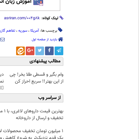
 زبان انگلیسی
لینک کوتاه:
فاهم گازی
،
سوریه
،
آمریکا
برچسب ها:
بازدید از صفحه اول
مطالب پیشنهادی
غت
وام بگیر و قسطی طلا بخر! چی
هی
از این بهتر!! سریع احراز کن
45%تخفیف
از سراسر وب
 با ۱ میلیون
تخفیف و ارسال از داروخانه‌
لیون تومان تخفیف محصولات لاغری؛
 قدم نزدیک‌تر به شروع کاهش وزن