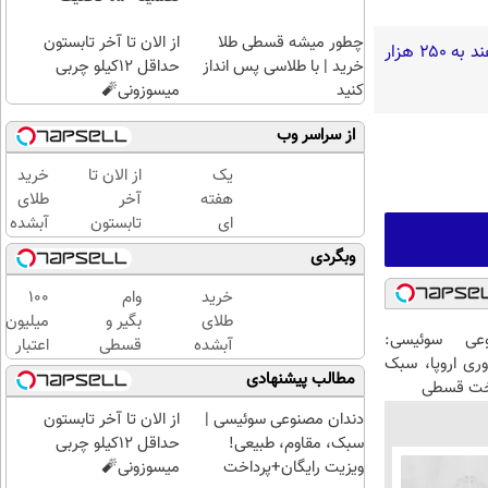
چطور میشه قسطی طلا
از الان تا آخر تابستون
گفته‌های یک روحانی تندرو و ردپای بیش از ۳ یا ۴ جرم جدی امنیتی و کیفری / آن‌هایی که می‌خواهند به ۲۵۰ هزار
خرید | با طلاسی پس انداز
حداقل 12کیلو چربی
کنید
میسوزونی🧨
از سراسر وب
یک
از الان تا
خرید
هفته
آخر
طلای
ای
تابستون
آبشده
کتابت
حداقل
حتی با
وبگردی
را با
12کیلو
۱۰۰هزارتومان
مجوز
چربی
خرید
وام
100
رسمی
میسوزونی
طلای
بگیر و
میلیون
عی سوئیسی:
چاپ
🧨
آبشده
قسطی
اعتبار
وری اروپا، سبک
کن !
حتی با
طلا
خرید
مطالب پیشنهادی
اخت قسطی
کلیک
۱۰۰هزارتومان
بخر!
طلای
کن تا
چی از
آب
دندان مصنوعی سوئیسی |
از الان تا آخر تابستون
فرصت
این
شده
سبک، مقاوم، طبیعی!
حداقل 12کیلو چربی
هست
بهتر!!
بگیر
ویزیت رایگان+پرداخت
میسوزونی🧨
!