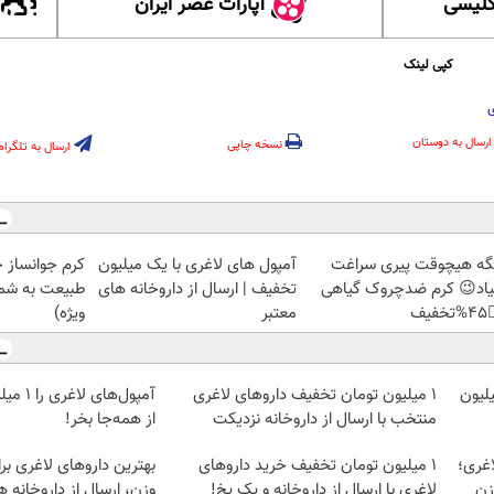
آپارات عصر ایران
آموزش
کپی لینک
ت
ارسال به دوستان
نسخه چاپی
ارسال به تلگرام
ز جلبک، هدیه
آمپول های لاغری با یک میلیون
دیگه هیچوقت پیری سرا
رید با تخفیف
تخفیف | ارسال از داروخانه های
نمیاد😉 کرم ضدچروک گیا
ویژه)
معتبر
👈
ارزان‌تر
۱ میلیون تومان تخفیف داروهای لاغری
بهترین قیمت داروهای لاغری،
از همه‌جا بخر!
منتخب با ارسال از داروخانه نزدیکت
 لاغری برای شروع کاهش
1 میلیون تومان تخفیف خرید داروهای
۱ می
از داروخانه های نزدیکت!
لاغری با ارسال از داروخانه و پک یخ!
یک